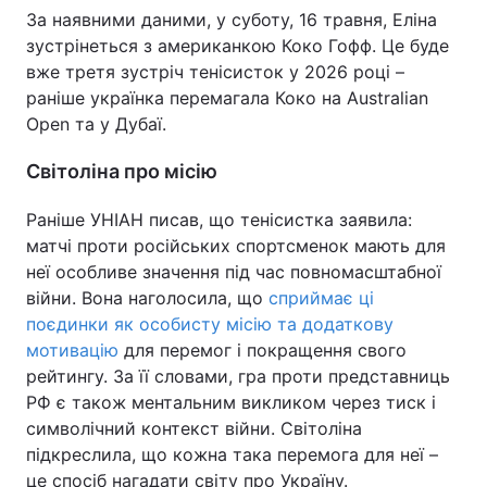
За наявними даними, у суботу, 16 травня, Еліна
Тема оформлення
зустрінеться з американкою Коко Гофф. Це буде
вже третя зустріч тенісисток у 2026 році –
раніше українка перемагала Коко на Australian
Open та у Дубаї.
Світоліна про місію
Раніше УНІАН писав, що тенісистка заявила:
матчі проти російських спортсменок мають для
неї особливе значення під час повномасштабної
війни. Вона наголосила, що
сприймає ці
поєдинки як особисту місію та додаткову
мотивацію
для перемог і покращення свого
рейтингу. За її словами, гра проти представниць
РФ є також ментальним викликом через тиск і
символічний контекст війни. Світоліна
підкреслила, що кожна така перемога для неї –
це спосіб нагадати світу про Україну.