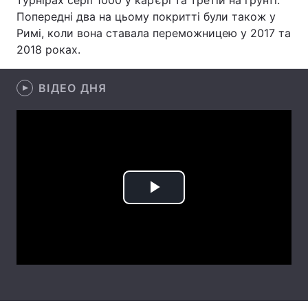
турнірах серії 1000 у кар’єрі та третій на ґрунті.
Попередні два на цьому покритті були також у
Лонгріди
Римі, коли вона ставала переможницею у 2017 та
2018 роках.
Відео з Youtube
Статті
ВІДЕО ДНЯ
Інтерв'ю
Думки
Архів
Вакансії
Контакти
Послуги
Play
Video