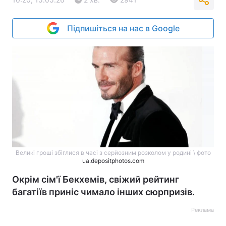
Підпишіться на нас в Google
Великі гроші збіглися в часі з серйозним розколом у родині \ фото
ua.depositphotos.com
Окрім сім'ї Бекхемів, свіжий рейтинг
багатіїв приніс чимало інших сюрпризів.
Реклама