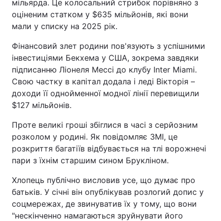
мільярда. Це колосальний стрибок порівняно з
оціненим статком у $635 мільйонів, які вони
мали у списку на 2025 рік.
Фінансовий злет родини пов'язують з успішними
інвестиціями Бекхема у США, зокрема завдяки
підписанню Ліонеля Мессі до клубу Inter Miami.
Свою частку в капітал додала і леді Вікторія –
доходи її однойменної модної лінії перевищили
$127 мільйонів.
Проте великі гроші збіглися в часі з серйозним
розколом у родині. Як повідомляє ЗМІ, це
розкриття багатіїв відбувається на тлі ворожнечі
пари з їхнім старшим сином Брукліном.
Хлопець публічно висловив усе, що думає про
батьків. У січні він опублікував розлогий допис у
соцмережах, де звинуватив їх у тому, що вони
"нескінченно намагаються зруйнувати його