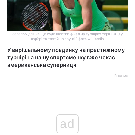
Загалом для неї це буде шостий фінал на турнірах серії 1000 у
кар’єрі та третій на ґрунті \ фото wikipedia
У вирішальному поєдинку на престижному
турнірі на нашу спортсменку вже чекає
американська суперниця.
Реклама
ad