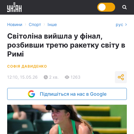
›
›
Новини
Спорт
Інше
рус
Світоліна вийшла у фінал,
розбивши третю ракетку світу в
Римі
СОФІЯ ДАВИДЕНКО
12:10, 15.05.26
2 хв.
1263
Підпишіться на нас в Google