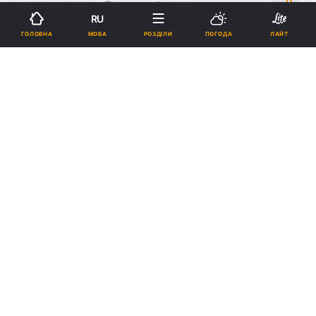
18:57, 14.05.26
2 хв.
2732
RU
МОВА
ГОЛОВНА
РОЗДІЛИ
ПОГОДА
ЛАЙТ
Підпишіться на нас в Google
Спортсмен мешкав у Дарницькому районі столиці, де російський
удар влучив у житловий будинок / фото з соцмереж
Він раніше виступав за клуби "Крижинка-
Компаньйон" та "Дженералз".
Реклама