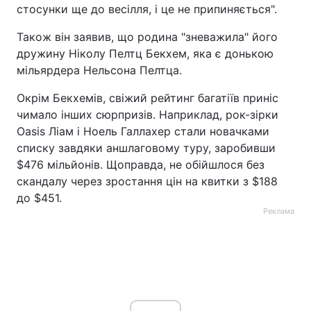
стосунки ще до весілля, і це не припиняється".
Також він заявив, що родина "зневажила" його
дружину Ніколу Пелтц Бекхем, яка є донькою
мільярдера Нельсона Пелтца.
Окрім Бекхемів, свіжий рейтинг багатіїв приніс
чимало інших сюрпризів. Наприклад, рок-зірки
Oasis Ліам і Ноель Галлахер стали новачками
списку завдяки аншлаговому туру, заробивши
$476 мільйонів. Щоправда, не обійшлося без
скандалу через зростання цін на квитки з $188
до $451.
Реклама