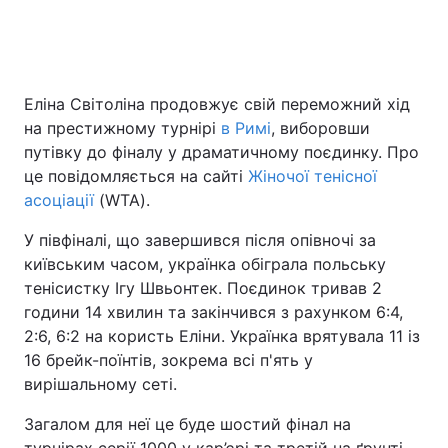
Головна
Війна
Еліна Світоліна продовжує свій переможний хід
на престижному турнірі
в Римі
, виборовши
Україна
Політика
путівку до фіналу у драматичному поєдинку. Про
Економіка
Світ
це повідомляється на сайті
Жіночої тенісної
асоціації
(WTA).
Спорт
Наука
У півфіналі, що завершився після опівночі за
Техно і зв'язок
Лайт
київським часом, українка обіграла польську
тенісистку Ігу Швьонтек. Поєдинок тривав 2
Зброя
Інциденти
години 14 хвилин та закінчився з рахунком 6:4,
2:6, 6:2 на користь Еліни. Українка врятувала 11 із
Здоров'я
Туризм
16 брейк-поїнтів, зокрема всі п'ять у
вирішальному сеті.
Цікавинки
Погода
Загалом для неї це буде шостий фінал на
Екологія
Регіони