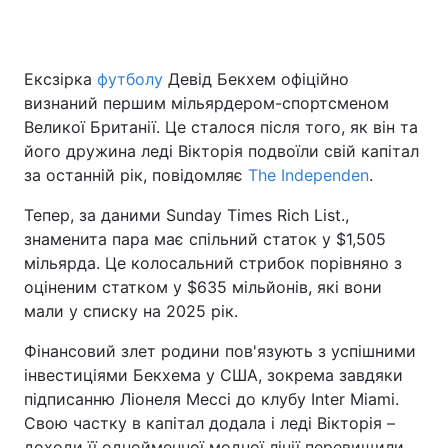
Ексзірка
футболу
Девід Бекхем офіційно
Головна
Війна
визнаний першим мільярдером-спортсменом
Великої Британії. Це сталося після того, як він та
Україна
Політика
його дружина леді Вікторія подвоїли свій капітал
за останній рік, повідомляє
Економіка
Світ
The Independen
.
Тепер, за даними Sunday Times Rich List.,
Спорт
Наука
знаменита пара має спільний статок у $1,505
мільярда. Це колосальний стрибок порівняно з
Техно і зв'язок
Лайт
оціненим статком у $635 мільйонів, які вони
Зброя
Інциденти
мали у списку на 2025 рік.
Фінансовий злет родини пов'язують з успішними
Здоров'я
Туризм
інвестиціями Бекхема у США, зокрема завдяки
Цікавинки
Погода
підписанню Ліонеля Мессі до клубу Inter Miami.
Свою частку в капітал додала і леді Вікторія –
Екологія
Регіони
доходи її однойменної модної лінії перевищили