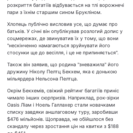
розкриття багатіїв відбувається на тлі ворожнечі
Тема оформлення
пари з їхнім старшим сином Брукліном.
Хлопець публічно висловив усе, що думає про
батьків. У січні він опублікував розлогий допис у
соцмережах, де звинуватив їх у тому, що вони
"нескінченно намагаються зруйнувати його
стосунки ще до весілля, і це не припиняється".
Також він заявив, що родина "зневажила" його
дружину Ніколу Пелтц Бекхем, яка є донькою
мільярдера Нельсона Пелтца.
Окрім Бекхемів, свіжий рейтинг багатіїв приніс
чимало інших сюрпризів. Наприклад, рок-зірки
Oasis Ліам і Ноель Галлахер стали новачками
списку завдяки аншлаговому туру, заробивши
$476 мільйонів. Щоправда, не обійшлося без
скандалу через зростання цін на квитки з $188