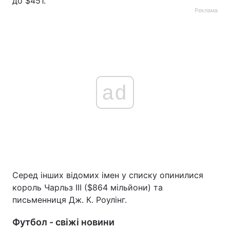
до $451.
Реклама
ad
Серед інших відомих імен у списку опинилися
король Чарльз ІІІ ($864 мільйони) та
письменниця Дж. К. Роулінг.
Футбол - свіжі новини