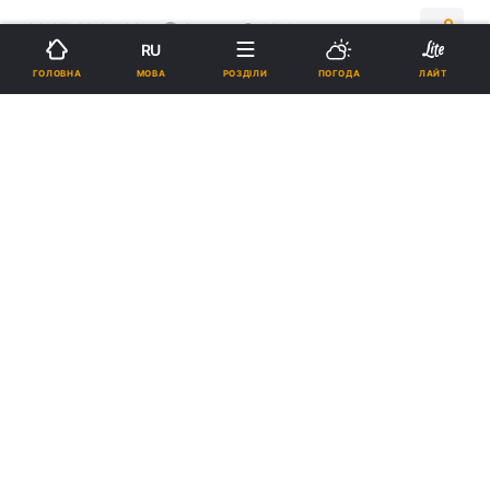
00:07, 20.04.26
2 хв.
1211
RU
МОВА
ГОЛОВНА
РОЗДІЛИ
ПОГОДА
ЛАЙТ
Підпишіться на нас в Google
Долгополов вважає, що якби у жертв була можливість
самозахисту, тоді вдалося б уникнути таких трагічних наслідків /
Фото: скріншот з відео
Спортсмен, а нині військовий Олександр
Долгополов вважає, що українцям мають