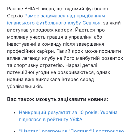
Раніше УНІАН писав, що відомий футболіст
Серхіо
Рамос задумався над придбанням
іспанського футбольного клубу Севілья
, за який
виступав упродовж кар’єри. Йдеться про
можливу участь гравця в управлінні або
інвестуванні в команду після завершення
професійної кар’єри. Такий крок може посилити
вплив легенди клубу на його майбутній розвиток
та спортивну стратегію. Наразі деталі
потенційної угоди не розкриваються, однак
новина вже викликала інтерес серед
уболівальників.
Вас також можуть зацікавити новини:
Найкращий результат за 10 років: Україна
піднялася в рейтингу УЄФА
"Шахтар" розгромив "Полтаву" і достроково