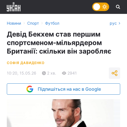
›
›
Новини
Спорт
Футбол
рус
Девід Бекхем став першим
спортсменом-мільярдером
Британії: скільки він заробляє
СОФІЯ ДАВИДЕНКО
10:20, 15.05.26
2 хв.
2941
Підпишіться на нас в Google