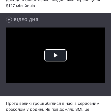
$127 мільйонів.
Лонгріди
ВІДЕО ДНЯ
Відео з Youtube
Статті
Інтерв'ю
Думки
Архів
Вакансії
Контакти
Play
Послуги
Video
Проте великі гроші збіглися в часі з серйозним
розколом у родині. Як повідомляє ЗМІ, це