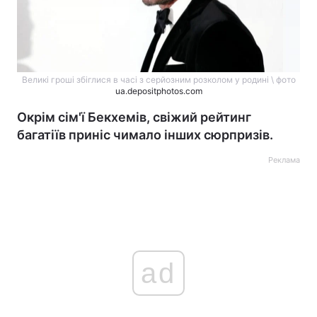
Великі гроші збіглися в часі з серйозним розколом у родині \ фото
ua.depositphotos.com
Окрім сім'ї Бекхемів, свіжий рейтинг
багатіїв приніс чимало інших сюрпризів.
Реклама
ad