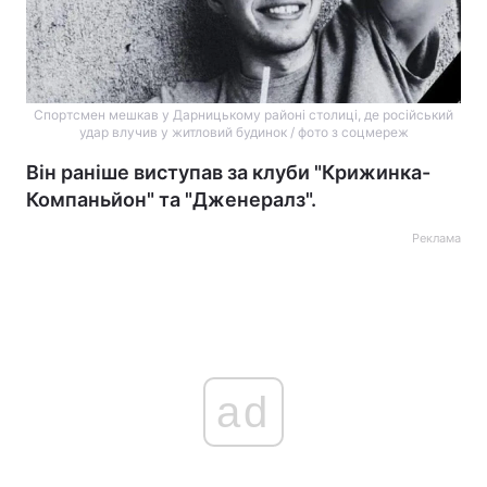
Спортсмен мешкав у Дарницькому районі столиці, де російський
удар влучив у житловий будинок / фото з соцмереж
Він раніше виступав за клуби "Крижинка-
Компаньйон" та "Дженералз".
Реклама
ad