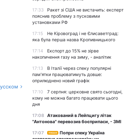
17:33
Ракет зі США не вистачить: експерт
пояснив проблему з пусковими
установками РФ
17:15
Не Кіровоград і не Єлисаветград:
яка була перша назва Кропивницького
17:14
Експорт до 15% не зірве
накопичення газу на зиму, - аналітик
17:13
В Італії через спеку популярні
пам'ятки працюватимуть довше:
оприлюднено новий графік
русском
17:10
7 серпня: церковне свято сьогодні,
кому не можна багато працювати цього
дня
17:08
Атакований в Лейпцигу літак
"Антонова" перевозив боєприпаси, - ЗМІ
17:07
Попри спеку Україна
УНІАН
експортує електроенергію: чи