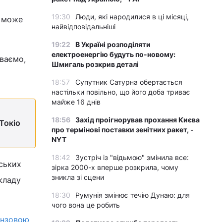
19:30
Люди, які народилися в ці місяці,
ю може
найвідповідальніші
19:22
В Україні розподіляти
електроенергію будуть по-новому:
іваємо,
Шмигаль розкрив деталі
18:57
Супутник Сатурна обертається
настільки повільно, що його доба триває
майже 16 днів
18:56
Захід проігнорував прохання Києва
Токіо
про термінові поставки зенітних ракет, -
NYT
18:42
Зустріч із "відьмою" змінила все:
ських
зірка 2000-х вперше розкрила, чому
зникла зі сцени
кладу
18:30
Румунія змінює течію Дунаю: для
чого вона це робить
онзовою