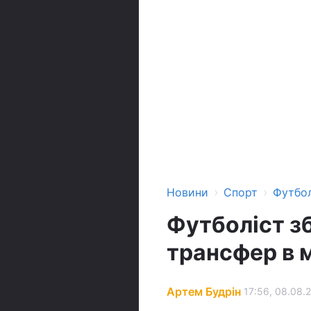
›
›
Новини
Спорт
Футбо
Футболіст зб
трансфер в м
Артем Будрін
17:56, 08.08.