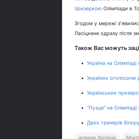
призеркою
Олімпіади в То
Згодом у мережі з'явилис
Ласіцкене одразу після з
Також Вас можуть заці
Україна на Олімпіаді
Українок оголосили р
Українських призеро
"Пузце" на Олімпіаді
Двох тренерів білору
новини України
Міно