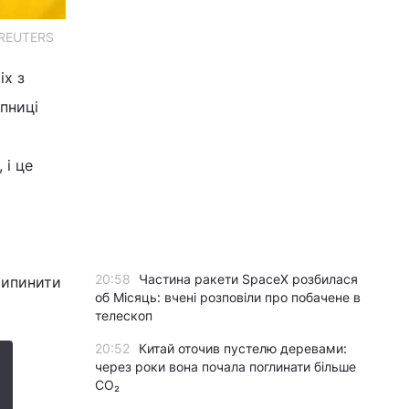
о REUTERS
іх з
упниці
 і це
20:58
Частина ракети SpaceX розбилася
рипинити
об Місяць: вчені розповіли про побачене в
телескоп
20:52
Китай оточив пустелю деревами:
через роки вона почала поглинати більше
CO₂