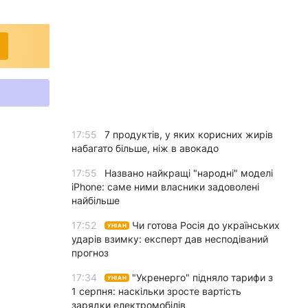
17:55
7 продуктів, у яких корисних жирів
набагато більше, ніж в авокадо
17:55
Названо найкращі "народні" моделі
iPhone: саме ними власники задоволені
найбільше
17:52
Чи готова Росія до українських
УНІАН
ударів взимку: експерт дав несподіваний
прогноз
17:34
"Укренерго" підняло тарифи з
УНІАН
1 серпня: наскільки зросте вартість
зарядки електромобілів