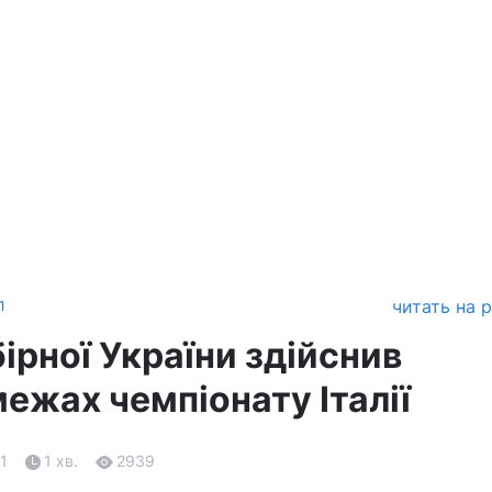
л
читать на 
ірної України здійснив
ежах чемпіонату Італії
21
1 хв.
2939