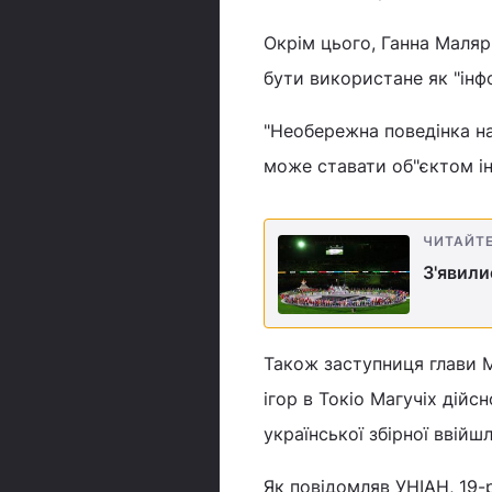
Окрім цього, Ганна Маля
бути використане як "інф
"Необережна поведінка на
може ставати об"єктом ін
ЧИТАЙТ
З'явили
Також заступниця глави 
ігор в Токіо Магучіх дій
української збірної ввійш
Як повідомляв УНІАН, 19-