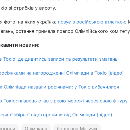
кіо зі стрибків у висоту.
я фото, на яких українка
позує з російською атлеткою
М
магань, остання тримала прапор Олімпійського комітету 
кавити новини:
 в Токіо: де дивитись записи та результати змагань
осіянками на нагородженні Олімпіади в Токіо (відео)
к Олімпіади назвали росіянами: у Токіо вибачилися
 в Токіо: плавець став зіркою мережі через свою фігуру
ської збірної відсторонили від Олімпіади (відео)
борони
Олімпіада
Ярослава Магучіх