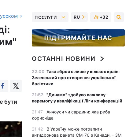
русском
RU
+32
ПОСЛУГИ
і:
ПІДТРИМАЙТЕ НАС
лим"
ОСТАННІ НОВИНИ
22:00
Така зброя є лише у кількох країн:
Зеленський про створення української
балістики
21:57
"Динамо" здобуло важливу
перемогу у кваліфікації Ліги конференцій
е бути
21:47
Анчоуси чи сардини: яка риба
корисніша
21:42
В Україну може потрапити
антидронова ракета CM-70 з Канади, - ЗМІ