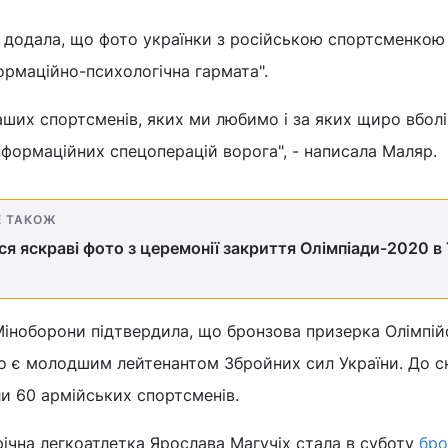
р додала, що фото українки з російською спортсменко
ормаційно-психологічна гармата".
ших спортсменів, яких ми любимо і за яких щиро вбол
формаційних спецоперацій ворога", - написала Маляр.
Е ТАКОЖ
ся яскраві фото з церемонії закриття Олімпіади-2020 в 
Міноборони підтвердила, що бронзова призерка Олімпій
сно є молодшим лейтенантом Збройних сил України. До с
ли 60 армійських спортсменів.
річна легкоатлетка Ярослава Магучіх стала в суботу
бр