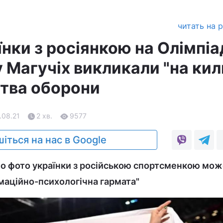
читать на 
нки з росіянкою на Олімпіад
 Магучіх викликали "на ки
ства оборони
.08.21
2 хв.
9577
іться на нас в Google
о фото українки з російською спортсменкою мож
маційно-психологічна гармата"