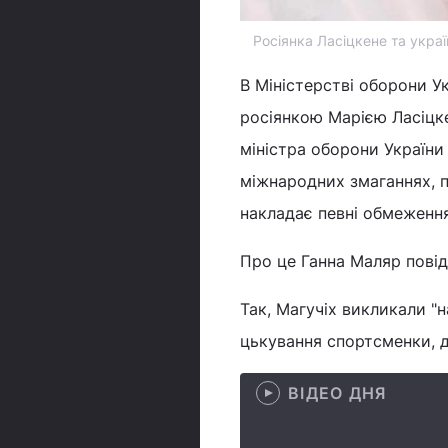
Росіянка Ласіцкене та украї
В Міністерстві оборони У
росіянкою Марією Ласіцке
міністра оборони України
міжнародних змаганнях, п
накладає певні обмеження
Про це Ганна Маляр пові
Так, Магучіх викликали "
цькування спортсменки, д
ВІДЕО ДНЯ