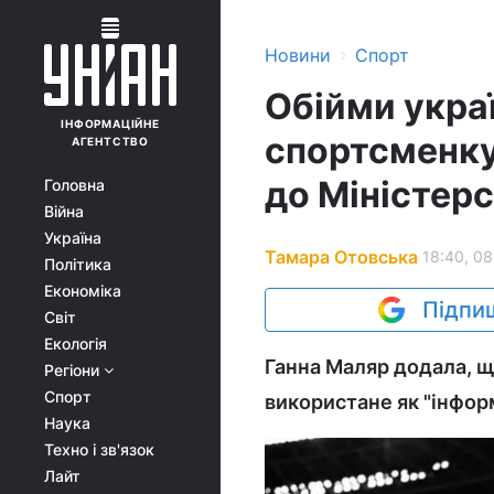
›
Новини
Спорт
Обійми украї
ІНФОРМАЦІЙНЕ
спортсменку
АГЕНТСТВО
до Міністер
Головна
Війна
Україна
Тамара Отовська
18:40, 08
Політика
Економіка
Підпиш
Світ
Екологія
Ганна Маляр додала, щ
Регіони
Спорт
використане як "інфор
Наука
Техно і зв'язок
Лайт