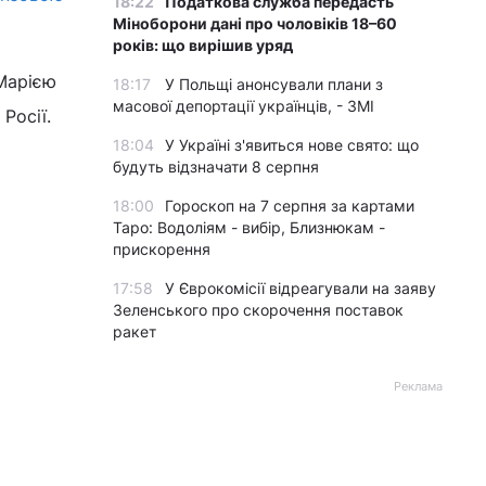
18:22
Податкова служба передасть
Міноборони дані про чоловіків 18–60
років: що вирішив уряд
арією
18:17
У Польщі анонсували плани з
масової депортації українців, - ЗМІ
Росії.
18:04
У Україні з'явиться нове свято: що
будуть відзначати 8 серпня
18:00
Гороскоп на 7 серпня за картами
Таро: Водоліям - вибір, Близнюкам -
прискорення
17:58
У Єврокомісії відреагували на заяву
Зеленського про скорочення поставок
ракет
Реклама