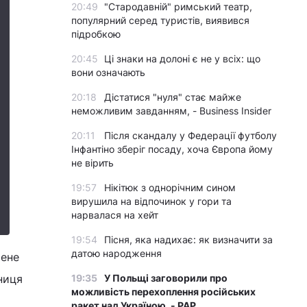
20:49
"Стародавній" римський театр,
популярний серед туристів, виявився
підробкою
20:45
Ці знаки на долоні є не у всіх: що
вони означають
20:18
Дістатися "нуля" стає майже
неможливим завданням, - Business Insider
20:11
Після скандалу у Федерації футболу
Інфантіно зберіг посаду, хоча Європа йому
не вірить
19:57
Нікітюк з однорічним сином
вирушила на відпочинок у гори та
нарвалася на хейт
19:54
Пісня, яка надихає: як визначити за
датою народження
мене
ниця
19:35
У Польщі заговорили про
можливість перехоплення російських
ракет над Україною, - PAP