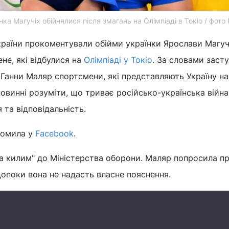
нка Магучіх обійнялися після змагань на Олімпіаді в Токіо / фот
країни прокоментували обійми українки Ярослави Магуч
не, які відбулися на
Олімпіаді у Токіо
. За словами заст
 Ганни Маляр спортсмени, які представляють Україну на
овинні розуміти, що триває російсько-українська війна,
 та відповідальність.
домила у
Facebook
.
на килим" до Міністерства оборони. Маляр попросила п
опоки вона не надасть власне пояснення.