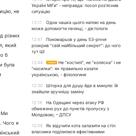
Україні МіГи" - неправда: посол роз’яснив
ицію, не
ситуацію
13:11
Одна чашка цього напою на день
може допомогти печінці, - дієтологи
д різних
12:47
Пономарьов у день 53-річчя
л, який
розкрив "свій найбільший секрет": до чого
тут ШІ
ло б
12:44
Не "костилі", не "коляска" і не
УНІАН
и була
"носилки": як правильно казати
и
українською, - філологиня
12:30
Шторка для душу йде в минуле: їй
знайшли зручнішу заміну
12:18
На Одещині через атаку РФ
обмежено рух до пунктів пропуску з
. Ми
Молдовою, – ДПСУ
. Чого я
12:08
Як відучити кота залазити на стіл:
власники поділилися ефективними
аїнський