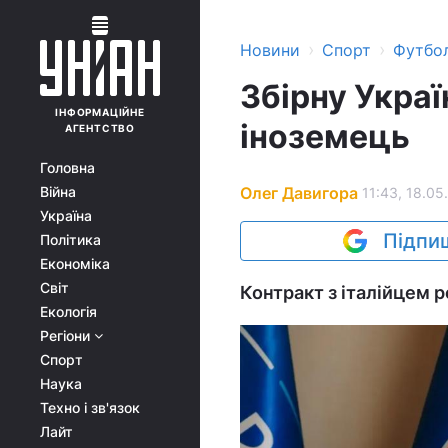
›
›
Новини
Спорт
Футбо
Збірну Укра
ІНФОРМАЦІЙНЕ
іноземець
АГЕНТСТВО
Головна
Олег Давигора
Війна
11:43, 18.05
Україна
Підпиш
Політика
Економіка
Світ
Контракт з італійцем 
Екологія
Регіони
Спорт
Наука
Техно і зв'язок
Лайт