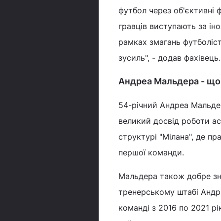
футбол через об'єктивні 
гравців виступають за ін
рамках змагань футболіст
зусиль", - додав фахівець.
Андреа Мальдера - що
54-річний Андреа Мальде
великий досвід роботи ас
структурі "Мілана", де п
першої команди.
Мальдера також добре зн
тренерському штабі Андрі
команді з 2016 по 2021 рі