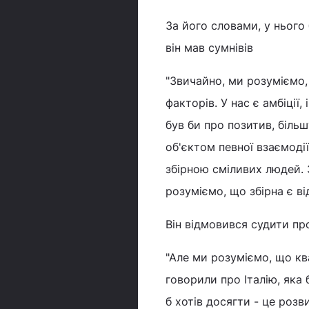
За його словами, у нього
він мав сумнівів
"Звичайно, ми розуміємо,
факторів. У нас є амбіції
був би про позитив, більш
об'єктом певної взаємоді
збірною сміливих людей. З
розуміємо, що збірна є в
Він відмовився судити пр
"Але ми розуміємо, що ква
говорили про Італію, яка 
б хотів досягти - це роз