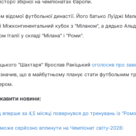
сторії збірної на чемпіонатах Європи.
 відомої футбольної династії. Його батько Луїджі Мал
 і Міжконтинентальний кубок з "Міланом", а дядько Аль
 Італії у складі "Мілана" і "Роми".
ецького "Шахтаря" Ярослав Ракіцький
оголосив про зав
зазначив, що в майбутньому планує стати футбольним т
ером.
кавити новини:
 вперше за 4,5 місяці повернувся до тренувань із "Ром
може серйозно вплинути на Чемпіонат світу-2026: