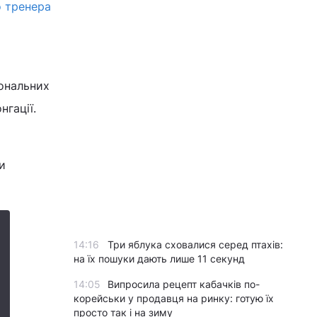
о тренера
іональних
гації.
и
14:16
Три яблука сховалися серед птахів:
на їх пошуки дають лише 11 секунд
14:05
Випросила рецепт кабачків по-
корейськи у продавця на ринку: готую їх
просто так і на зиму