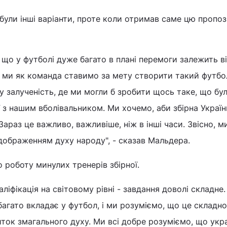
 були інші варіанти, проте коли отримав саме цю пропоз
 що у футболі дуже багато в плані перемоги залежить ві
, і ми як команда ставимо за мету створити такий футбо
у залученість, де ми могли б зробити щось таке, що бу
ї з нашим вболівальником. Ми хочемо, аби збірна Україн
араз це важливо, важливіше, ніж в інші часи. Звісно, м
ідображенням духу народу", - сказав Мальдера.
о роботу минулих тренерів збірної.
ліфікація на світовому рівні - завдання доволі складне
багато вкладає у футбол, і ми розуміємо, що це складно
виток змагального духу. Ми всі добре розуміємо, що укр