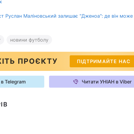
х
ст Руслан Маліновський залишає "Дженоа": де він може
у
новини футболу
ІТЬ ПРОЄКТУ
ПІДТРИМАЙТЕ НАС
 в Telegram
Читати УНІАН в Viber
ІВ