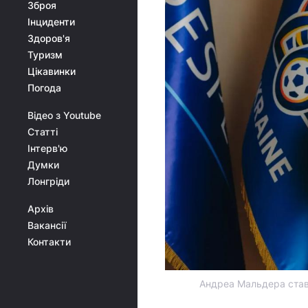
Зброя
Інциденти
Здоров'я
Туризм
Цікавинки
Погода
Відео з Youtube
Статті
Інтерв'ю
Думки
Лонгріди
Архів
Вакансії
Контакти
Андреа Мальдера став 