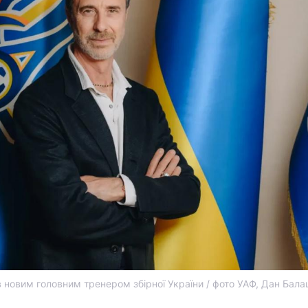
новим головним тренером збірної України / фото УАФ, Дан Бал