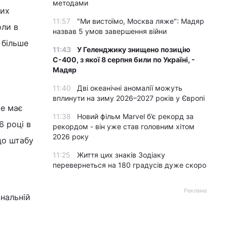
методами
ких
11:57
"Ми вистоїмо, Москва ляже": Мадяр
оли в
назвав 5 умов завершення війни
 більше
11:43
У Геленджику знищено позицію
С-400, з якої 8 серпня били по Україні, -
Мадяр
11:40
Дві океанічні аномалії можуть
вплинути на зиму 2026–2027 років у Європі
те має
11:38
Новий фільм Marvel б’є рекорд за
6 році в
рекордом - він уже став головним хітом
2026 року
до штабу
11:25
Життя цих знаків Зодіаку
перевернеться на 180 градусів дуже скоро
Реклама
ональній