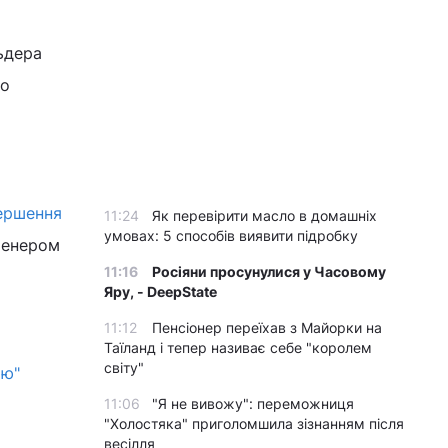
ьдера
до
ершення
11:24
Як перевірити масло в домашніх
умовах: 5 способів виявити підробку
ренером
11:16
Росіяни просунулися у Часовому
Яру, - DeepState
11:12
Пенсіонер переїхав з Майорки на
Таїланд і тепер називає себе "королем
світу"
ою"
11:06
"Я не вивожу": переможниця
"Холостяка" приголомшила зізнанням після
весілля