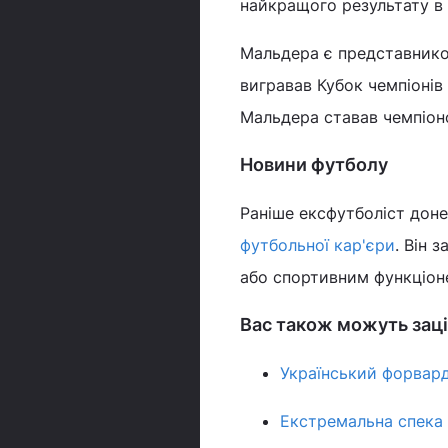
найкращого результату в і
Мальдера є представником
вигравав Кубок чемпіонів
Мальдера ставав чемпіоном
Новини футболу
Раніше ексфутболіст дон
футбольної кар'єри
. Він 
або спортивним функціон
Вас також можуть заці
Український форвард
Екстремальна спека 