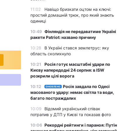
11:02
Навіщо бризкати оцтом на ключі:
простий домашній трюк, про який знають
одиниці
10:49
Фінляндія не передаватиме Україні
ракети Patriot: названо причину
10:28
В Україні стався землетрус: яку
область сколихнуло
10:21
Росія готує масштабні удари по
Києву напередодні 24 серпня: в ISW
розкрили цілі ворога
10:12
Росія завдала по Одесі
ОНОВЛЕНО
масованого удару: немає світла та води,
багато постраждалих
10:09
Відомий український співак
потрапив у ДТП у Києві та показав фото
10:06
Рекордні рейтинги і параноя: Путін
зачищає вибори жорсткіше, ніж зазвичай,