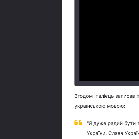
Згодом італієць записав 
українською мовою:
"Я дуже радий бути т
України. Слава Україн