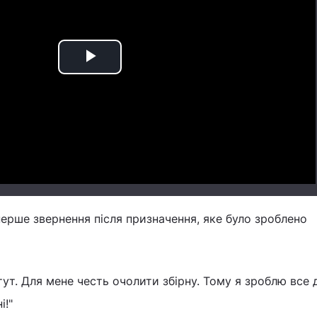
Play
Video
перше звернення після призначення, яке було зроблено
ут. Для мене честь очолити збірну. Тому я зроблю все 
і!"