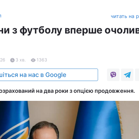
л
читать на 
їни з футболу вперше очоли
.26
3 хв.
1363
іться на нас в Google
розрахований на два роки з опцією продовження.