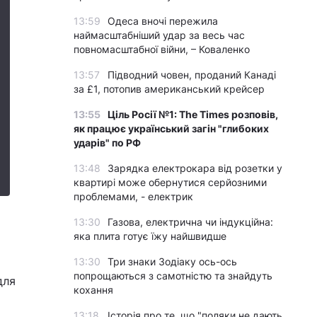
13:59
Одеса вночі пережила
наймасштабніший удар за весь час
повномасштабної війни, – Коваленко
13:57
Підводний човен, проданий Канаді
за £1, потопив американський крейсер
13:55
Ціль Росії №1: The Times розповів,
як працює український загін "глибоких
ударів" по РФ
13:48
Зарядка електрокара від розетки у
квартирі може обернутися серйозними
проблемами, - електрик
13:30
Газова, електрична чи індукційна:
яка плита готує їжу найшвидше
13:30
Три знаки Зодіаку ось-ось
попрощаються з самотністю та знайдуть
для
кохання
13:18
Історія про те, що "поляки не дають