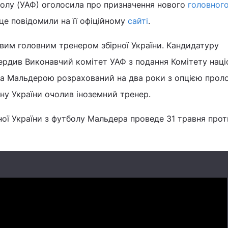
болу (УАФ) оголосила про призначення нового
головног
 це повідомили на її офіційному
сайті
.
вим головним тренером збірної України. Кандидатуру
вердив Виконавчий комітет УАФ з подання Комітету нац
еа Мальдерою розрахований на два роки з опцією пролон
ну України очолив іноземний тренер.
ної України з футболу Мальдера проведе 31 травня прот