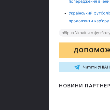
попередження вчени
Український футболі
продовжити кар'єру
збірна України з футбол
ДОПОМОЖ
Читати УНІАН
НОВИНИ ПАРТНЕР