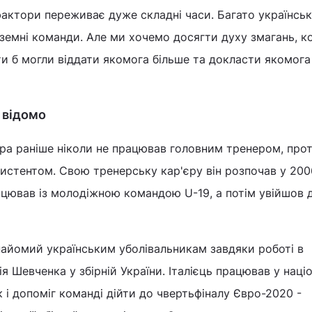
фактори переживає дуже складні часи. Багато українсь
оземні команди. Але ми хочемо досягти духу змагань, к
и б могли віддати якомога більше та докласти якомога
 відомо
ра раніше ніколи не працював головним тренером, про
истентом. Свою тренерську кар'єру він розпочав у 200
рацював із молодіжною командою U-19, а потім увійшов 
айомий українським уболівальникам завдяки роботі в
я Шевченка у збірній України. Італієць працював у наці
к і допоміг команді дійти до чвертьфіналу Євро-2020 -