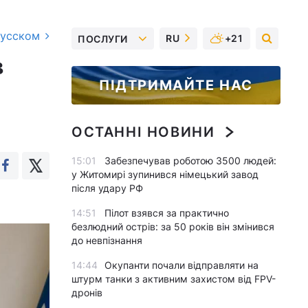
русском
RU
+21
ПОСЛУГИ
в
ПІДТРИМАЙТЕ НАС
ОСТАННІ НОВИНИ
15:01
Забезпечував роботою 3500 людей:
у Житомирі зупинився німецький завод
після удару РФ
14:51
Пілот взявся за практично
безлюдний острів: за 50 років він змінився
до невпізнання
14:44
Окупанти почали відправляти на
штурм танки з активним захистом від FPV-
дронів