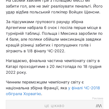
На сьомій хвилині гри з Польщею Мессі міг
забити гол, але не зміг реалізувати пенальті. Його
удар відбив польський голкіпер Войцех Щенсни.
За підсумками групового раунду збірна
Аргентини набрала 6 очок і посіла перше місце в
турнірній таблиці. Польща і Мексика заробили по
4 бали, але поляки обійшли мексиканців завдяки
кращій різниці забитих і пропущених голів і
зіграють в 1/8 фіналу ЧС-2022.
Нагадаємо, фінальна частина чемпіонату світу в
Катарі проходитиме з 20 листопада по 18 грудня
2022 року.
Чинним переможцем чемпіонату світу є
національна збірна Франції, яка
у фіналі ЧС-2018
обіграла Хорватію
.
Реклама