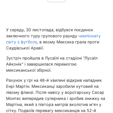
Головна
Війна
У середу, 30 листопада, відбувся поєдинок
Україна
Політика
заключного туру групового раунду
чемпіонату
світу з футболу
, в якому Мексика грала проти
Економіка
Світ
Саудівської Аравії.
Спорт
Наука
Зустріч пройшла в Лусаїлі на стадіоні "Лусаїл
Айконік" і завершилася перемогою
Техно і зв'язок
Лайт
мексиканської збірної.
Зброя
Інциденти
Рахунок у грі на 48-й хвилині відкрив нападник
Енрі Мартін. Мексиканці заробили кутовий на
Здоров'я
Туризм
лівому фланзі. Після навісу у воротарську Сесар
Монтес випередив суперника і зробив знижку на
Цікавинки
Погода
Мартіна, який з півтора метрів вколотив м'яч у
сітку. Подвоїв перевагу мексиканців на 52-й
Екологія
Регіони