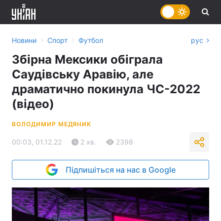
›
›
Новини
Спорт
Футбол
рус
Збірна Мексики обіграла
Саудівську Аравію, але
драматично покинула ЧС-2022
(відео)
ВОЛОДИМИР МЕДЯНИК
00:03, 01.12.22
2 хв.
2398
Підпишіться на нас в Google