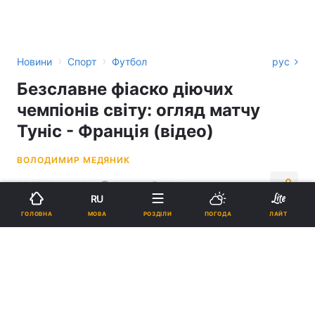
›
›
Новини
Спорт
Футбол
рус
Безславне фіаско діючих
чемпіонів світу: огляд матчу
Туніс - Франція (відео)
ВОЛОДИМИР МЕДЯНИК
22:22, 30.11.22
2 хв.
2680
RU
МОВА
ГОЛОВНА
РОЗДІЛИ
ПОГОДА
ЛАЙТ
Підпишіться на нас в Google