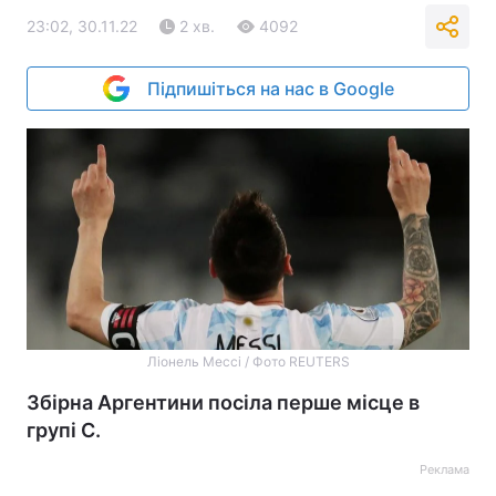
23:02, 30.11.22
2 хв.
4092
Підпишіться на нас в Google
Ліонель Мессі / Фото REUTERS
Збірна Аргентини посіла перше місце в
групі С.
Реклама