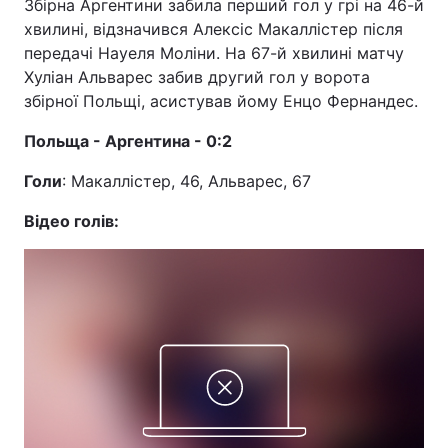
Збірна Аргентини забила перший гол у грі на 46-й
хвилині, відзначився Алексіс Макаллістер після
передачі Науеля Моліни. На 67-й хвилині матчу
Хуліан Альварес забив другий гол у ворота
збірної Польщі, асистував йому Енцо Фернандес.
Польща - Аргентина - 0:2
Голи
: Макаллістер, 46, Альварес, 67
Відео голів: