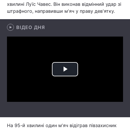
хвилині Луїс Чавес. Він виконав відмінний удар зі
Лонгріди
штрафного, направивши м'яч у праву дев'ятку.
ВІДЕО ДНЯ
Відео з Youtube
Статті
Інтерв'ю
Думки
Архів
Вакансії
Контакти
Play
Послуги
Video
На 95-й хвилині один м'яч відіграв півзахисник