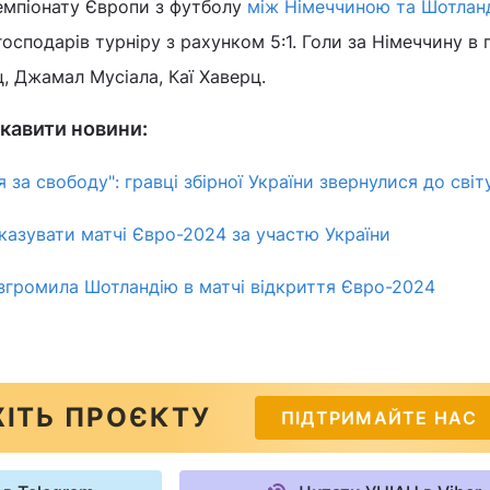
мпіонату Європи з футболу
між Німеччиною та Шотлан
сподарів турніру з рахунком 5:1. Голи за Німеччину в
ц, Джамал Мусіала, Каї Хаверц.
кавити новини:
 за свободу": гравці збірної України звернулися до світ
оказувати матчі Євро-2024 за участю України
згромила Шотландію в матчі відкриття Євро-2024
ІТЬ ПРОЄКТУ
ПІДТРИМАЙТЕ НАС