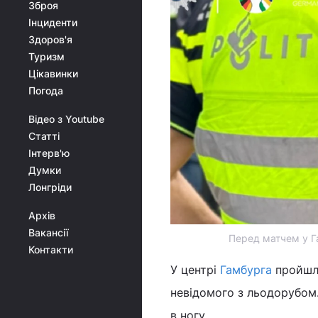
Зброя
Інциденти
Здоров'я
Туризм
Цікавинки
Погода
Відео з Youtube
Статті
Інтерв'ю
Думки
Лонгріди
Архів
Вакансії
Перед матчем у Га
Контакти
У центрі
Гамбурга
пройшла
невідомого з льодорубом.
в ногу.