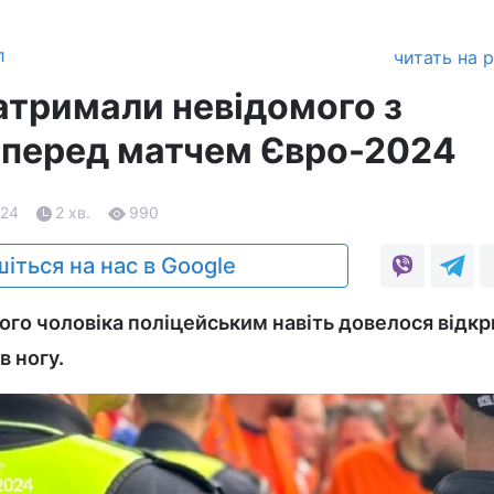
л
читать на 
затримали невідомого з
перед матчем Євро-2024
.24
2 хв.
990
іться на нас в Google
ого чоловіка поліцейським навіть довелося відкр
в ногу.