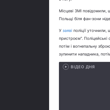
Місцеві ЗМІ повідомили, 
Польщі біля фан-зони нід
У
заяві
поліції уточнили,
пристроєм". Поліцейські 
потім і вогнепальну збро
зупинити нападника, потім
ВІДЕО ДНЯ