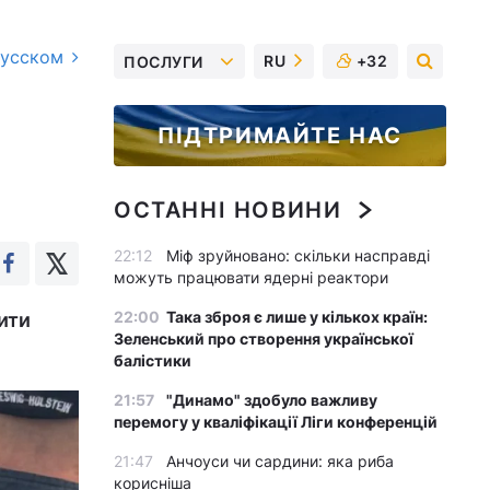
русском
RU
+32
ПОСЛУГИ
ПІДТРИМАЙТЕ НАС
ОСТАННІ НОВИНИ
22:12
Міф зруйновано: скільки насправді
можуть працювати ядерні реактори
22:00
Така зброя є лише у кількох країн:
ити
Зеленський про створення української
балістики
21:57
"Динамо" здобуло важливу
перемогу у кваліфікації Ліги конференцій
21:47
Анчоуси чи сардини: яка риба
корисніша