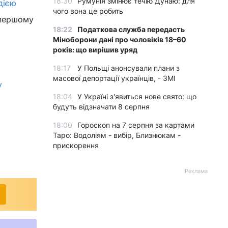
18:30
Румунія змінює течію Дунаю: для
дією
чого вона це робить
 першому
18:22
Податкова служба передасть
Міноборони дані про чоловіків 18–60
років: що вирішив уряд
18:17
У Польщі анонсували плани з
масової депортації українців, - ЗМІ
у
18:04
У Україні з'явиться нове свято: що
будуть відзначати 8 серпня
18:00
Гороскоп на 7 серпня за картами
Таро: Водоліям - вибір, Близнюкам -
прискорення
Реклама