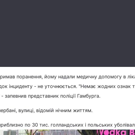
тримав поранення, йому надали медичну допомогу в ліка
ідок інциденту - не уточнюється. "Немає жодних ознак 
 - запевнив представник поліції Гамбурга.
ербані, вулиці, відомій нічним життям.
приблизно по 30 тис. голландських і польських уболівал