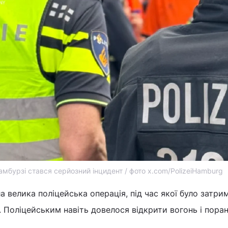
мбурзі стався серйозний інцидент / фото x.com/PolizeiHamburg
 велика поліцейська операція, під час якої було затри
 Поліцейським навіть довелося відкрити вогонь і пора