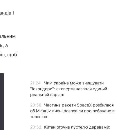
ндів і
пальним
к, а
іл, щоб
21:24
Чим Україна може знищувати
"Іскандери": експерти назвали єдиний
реальний варіант
20:58
Частина ракети SpaceX розбилася
об Місяць: вчені розповіли про побачене в
телескоп
20:52
Китай оточив пустелю деревами: