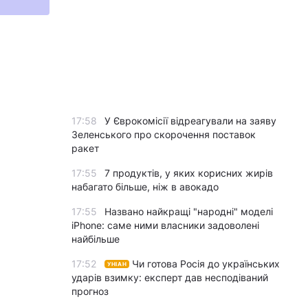
17:58
У Єврокомісії відреагували на заяву
Зеленського про скорочення поставок
ракет
17:55
7 продуктів, у яких корисних жирів
набагато більше, ніж в авокадо
17:55
Названо найкращі "народні" моделі
iPhone: саме ними власники задоволені
найбільше
17:52
Чи готова Росія до українських
УНІАН
ударів взимку: експерт дав несподіваний
прогноз