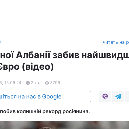
л
читать на 
рної Албанії забив найшвид
 Євро (відео)
6, 15.06.24
2 хв.
3796
іться на нас в Google
побив колишній рекорд росіянина.