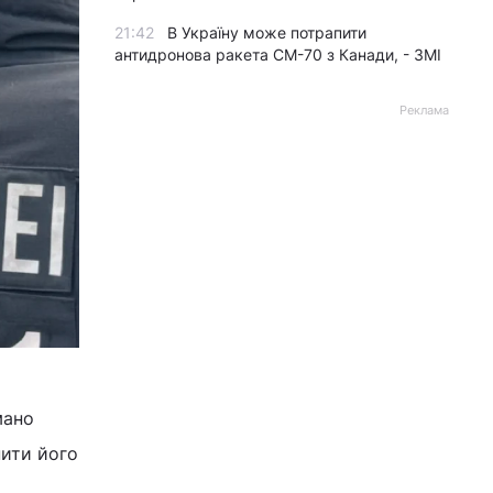
21:42
В Україну може потрапити
антидронова ракета CM-70 з Канади, - ЗМІ
Реклама
мано
нити його