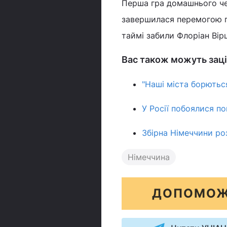
Перша гра домашнього че
завершилася перемогою го
таймі забили Флоріан Вір
Вас також можуть заці
"Наші міста борються
У Росії побоялися п
Збірна Німеччини ро
Німеччина
ДОПОМОЖ