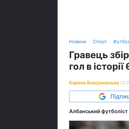
›
›
Новини
Спорт
Футбо
Гравець збі
гол в історії
Карина Бовсуновська
23:2
Підпиш
Албанський футболіст 