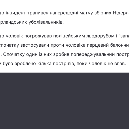
що інцидент трапився напередодні матчу збірних Нідерла
ерландських уболівальників.
 що чоловік погрожував поліцейським льодорубом і "за
спочатку застосували проти чоловіка перцевий балончи
ю. Спочатку один із них зробив попереджувальний постр
 було зроблено кілька пострілів, поки чоловік не впав.