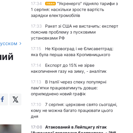
17:34
"Укренерго" підняло тарифи з
УНІАН
1 серпня: наскільки зросте вартість
зарядки електромобілів
17:33
Ракет зі США не вистачить: експерт
пояснив проблему з пусковими
установками РФ
русском
17:15
Не Кіровоград і не Єлисаветград:
ший
яка була перша назва Кропивницького
17:14
Експорт до 15% не зірве
накопичення газу на зиму, - аналітик
17:13
В Італії через спеку популярні
пам'ятки працюватимуть довше:
оприлюднено новий графік
17:10
7 серпня: церковне свято сьогодні,
кому не можна багато працювати цього
дня
17:08
Атакований в Лейпцигу літак
"Антонова" перевозив боєприпаси, - ЗМІ