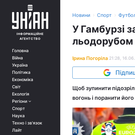
›
›
Новини
Спорт
Футбо
У Гамбурзі 
ІНФОРМАЦІЙНЕ
льодорубом 
АГЕНТСТВО
Головна
Ірина Погоріла
Війна
21:28, 16.06
Україна
Підпиш
Політика
Економіка
Світ
Щоб зупинити підозріл
Екологія
вогонь і поранити його 
Регіони
Спорт
Наука
Техно і зв'язок
Лайт