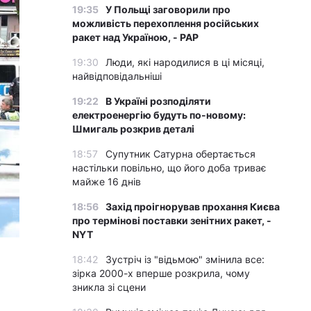
19:35
У Польщі заговорили про
можливість перехоплення російських
ракет над Україною, - PAP
19:30
Люди, які народилися в ці місяці,
найвідповідальніші
19:22
В Україні розподіляти
електроенергію будуть по-новому:
Шмигаль розкрив деталі
18:57
Супутник Сатурна обертається
настільки повільно, що його доба триває
майже 16 днів
18:56
Захід проігнорував прохання Києва
про термінові поставки зенітних ракет, -
NYT
18:42
Зустріч із "відьмою" змінила все:
зірка 2000-х вперше розкрила, чому
зникла зі сцени