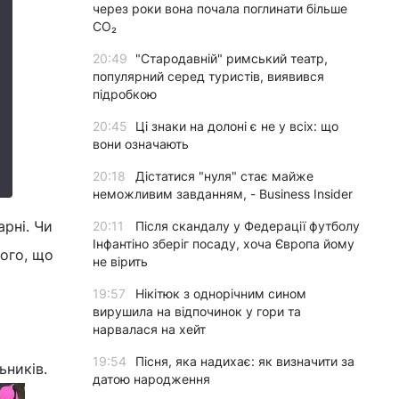
через роки вона почала поглинати більше
CO₂
20:49
"Стародавній" римський театр,
популярний серед туристів, виявився
підробкою
20:45
Ці знаки на долоні є не у всіх: що
вони означають
20:18
Дістатися "нуля" стає майже
неможливим завданням, - Business Insider
рні. Чи
20:11
Після скандалу у Федерації футболу
Інфантіно зберіг посаду, хоча Європа йому
того, що
не вірить
19:57
Нікітюк з однорічним сином
вирушила на відпочинок у гори та
нарвалася на хейт
19:54
Пісня, яка надихає: як визначити за
ьників.
датою народження