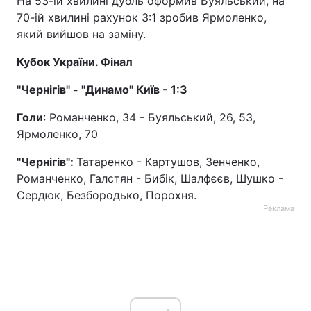
На 53-ій хвилині дубль оформив Буяльський, на
70-ій хвилині рахунок 3:1 зробив Ярмоленко,
який вийшов на заміну.
Кубок України. Фінал
"Чернігів" - "Динамо" Київ - 1:3
Голи
: Романченко, 34 - Буяльський, 26, 53,
Ярмоленко, 70
"Чернігів":
Татаренко - Картушов, Зенченко,
Романченко, Галстян - Бибік, Шалфєєв, Шушко -
Сердюк, Безбородько, Порохня.
Реклама