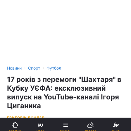
›
›
Новини
Спорт
Футбол
17 років з перемоги "Шахтаря" в
Кубку УЄФА: ексклюзивний
випуск на YouTube-каналі Ігоря
Циганика
ГРИГОРІЙ БОНДАР
RU
12:17, 20.05.26
8 хв.
486
АКТУАЛЬНО