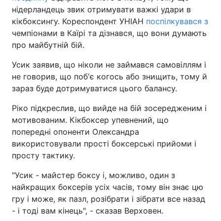
нідерландець звик отримувати важкі удари в
кікбоксингу. Кореспондент УНІАН
поспілкувався з
чемпіонами в Каїрі та дізнався, що вони думають
про майбутній бій.
Усик заявив, що ніколи не займався самовіллям і
не говорив, що поб'є когось або знищить, тому й
зараз буде дотримуватися цього балансу.
Ріко підкреслив, що вийде на бій зосередженим і
мотивованим. Кікбоксер упевнений, що
попередні опоненти Олександра
використовували прості боксерські прийоми і
просту тактику.
"Усик - майстер боксу і, можливо, один з
найкращих боксерів усіх часів, тому він знає цю
гру і може, як пазл, розібрати і зібрати все назад
- і тоді вам кінець", - сказав Верховен.