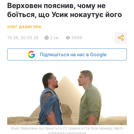
Верховен пояснив, чому не
боїться, що Усик нокаутує його
ОЛЕГ ДАВИГОРА
19:26, 20.05.26
2 хв.
5699
Підпишіться на нас в Google
Усик і Верховен зустрінуться 23 травня в Гізі біля пірамід / фото
instagram.com/usykaa