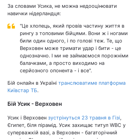
За словами Усика, не можна недооцінювати
навички нідерландця:
"Це хлопець, який провів частину життя в
рингу з топовими бійцями. Вони ж і ногами
били один одного, і по голові теж. Те, що
Верховен може тримати удар і бити - це
однозначно. І ми не займаємося порожніми
балачками, а просто виходимо на
серйозного опонента - і все".
Бій онлайн в Україні
транслюватиме платформа
Київстар ТБ
.
Бій Усик - Верховен
Усик і Верховен
зустрінуться 23 травня в Гізі
,
Єгипет, біля пірамід. Усик захищає титул WBC у
суперважкій вазі, а Верховен - багаторічний