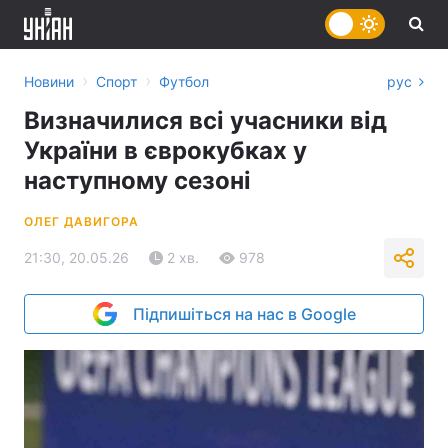
›
›
Новини
Спорт
Футбол
рус
Визначилися всі учасники від
України в єврокубках у
наступному сезоні
ОЛЕГ ДАВИГОРА
21:30, 20.05.26
2 хв.
978
Підпишіться на нас в Google