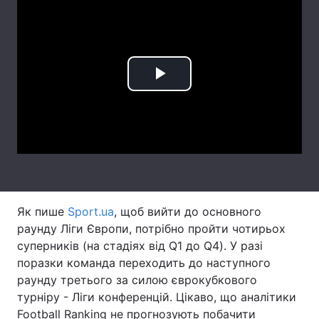
Лонгріди
Відео з Youtube
Статті
Play
Інтерв'ю
Думки
Video
Архів
Вакансії
Контакти
Послуги
Як пише
Sport.ua
, щоб вийти до основного
раунду Ліги Європи, потрібно пройти чотирьох
суперників (на стадіях від Q1 до Q4). У разі
поразки команда переходить до наступного
раунду третього за силою єврокубкового
турніру - Ліги конференцій. Цікаво, що аналітики
Football Ranking не прогнозують побачити