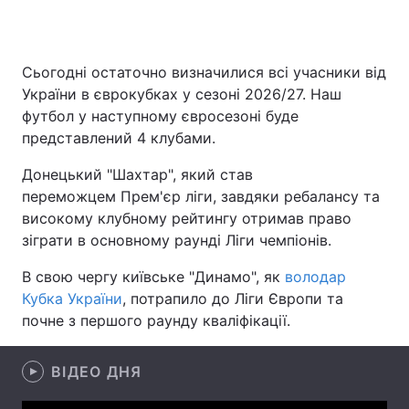
Сьогодні остаточно визначилися всі учасники від
Головна
Війна
України в єврокубках у сезоні 2026/27. Наш
футбол у наступному євросезоні буде
Україна
Політика
представлений 4 клубами.
Економіка
Світ
Донецький "Шахтар", який став
переможцем Прем'єр ліги, завдяки ребалансу та
Спорт
Наука
високому клубному рейтингу отримав право
зіграти в основному раунді Ліги чемпіонів.
Техно і зв'язок
Лайт
В свою чергу київське "Динамо", як
володар
Зброя
Інциденти
Кубка України
, потрапило до Ліги Європи та
почне з першого раунду кваліфікації.
Здоров'я
Туризм
Цікавинки
Погода
ВІДЕО ДНЯ
Екологія
Регіони