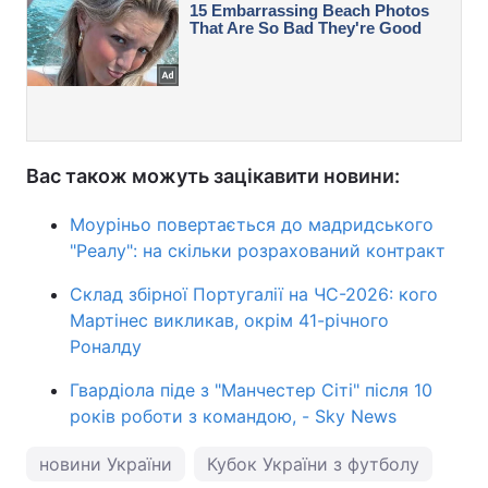
Вас також можуть зацікавити новини:
Моуріньо повертається до мадридського
"Реалу": на скільки розрахований контракт
Склад збірної Португалії на ЧС-2026: кого
Мартінес викликав, окрім 41-річного
Роналду
Гвардіола піде з "Манчестер Сіті" після 10
років роботи з командою, - Sky News
новини України
Кубок України з футболу
Дин