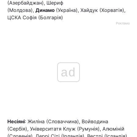
(Азербайджан), Шериф
(Молдова),
Динамо
(Україна), Хайдук (Хорватія),
ЦСКА Софія (Болгарія)
Реклама
ad
Несіяні
: Жиліна (Словаччина), Войводина
(Сербія), Університатя Клуж (Румунія), Алюміній
(Словенія), Деррі Сіті (Ірландія), Вестрі (Ісландія)