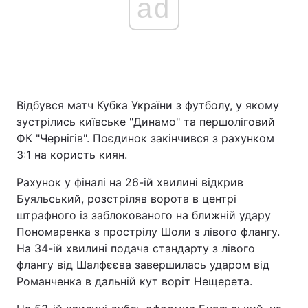
ad
Відбувся матч Кубка України з футболу, у якому
зустрілись київське "Динамо" та першоліговий
ФК "Чернігів". Поєдинок закінчився з рахунком
3:1 на користь киян.
Рахунок у фіналі на 26-ій хвилині відкрив
Буяльський, розстріляв ворота в центрі
штрафного із заблокованого на ближній удару
Пономаренка з прострілу Шоли з лівого флангу.
На 34-ій хвилині подача стандарту з лівого
флангу від Шалфєєва завершилась ударом від
Романченка в дальній кут воріт Нещерета.