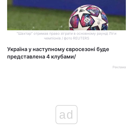
"Шахтар" отримав право зіграти в основному раунді Ліги
чемпіонів / фото REUTERS
Україна у наступному євросезоні буде
представлена 4 клубами/
Реклама
ad