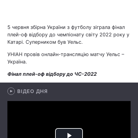
Головна
Війна
5 червня збірна України з футболу зіграла фінал
плей-оф відбору до чемпіонату світу 2022 року у
Україна
Політика
Катарі. Суперником був Уельс.
Економіка
Світ
УНІАН провів онлайн-трансляцію матчу Уельс –
Україна.
Спорт
Наука
Фінал плей-оф відбору до ЧС-2022
Техно і зв'язок
Лайт
ВІДЕО ДНЯ
Зброя
Інциденти
Здоров'я
Туризм
Цікавинки
Погода
Екологія
Регіони