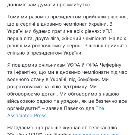
допоміг нам думати про майбутнє.
Тому ми разом із президентом прийняли рішення,
що в серпні відновимо чемпіонат України. В
Україні ми будемо грати на всіх рівнях: УПЛ,
перша ліга, друга ліга, жіночий чемпіонат. На всіх
рівнях ми розпочнемо у серпні. Рішення прийнято
спільно з президентом України.
Я повідомив очільникам УЄФА й ФІФА Чеферіну
та Інфантіно, що ми відновимо чемпіонати під час
воєнного стану в Україні, під бомбами. Ми
розраховуємо на їхню підтримку. Ми
обговорюємо деталі. Ми обговоримо з нашою
військовою радою та урядом, як це безпечно все
організувати", – заявив Павелко для
The
Associated Press.
Нагадаємо, що раніше журналіст телеканалів
"Футбол 1/2/3" Ігор Бурбас
розповідав про два