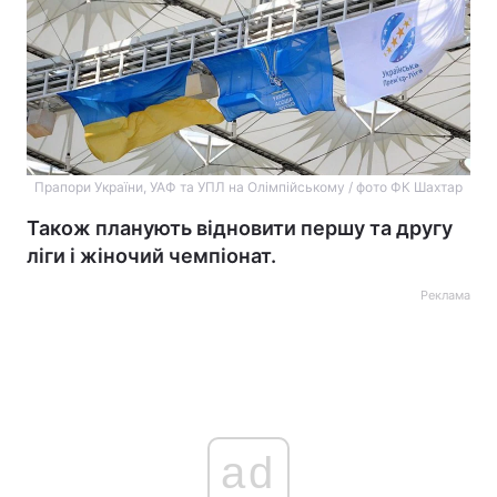
Прапори України, УАФ та УПЛ на Олімпійському / фото ФК Шахтар
Також планують відновити першу та другу
ліги і жіночий чемпіонат.
Реклама
ad