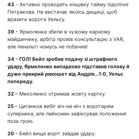
43
- Активно проводять кінцівку тайму підопічні
Петракова. Не вистачає якоїсь дещиці, щоб
вразити ворота Уельсу.
39 -
Ярмоленка збили в чужому карному
майданчику, арбітр провів консультацію з VAR,
але пенальті чомусь не побачив!
34 - ГОЛ! Бейл зробив подачу зі штрафного
удару, Ярмоленко випадково підставив голову й
дуже прикрий рикошет від Андрія...1:0, Уельс
попереду.
32 -
Миколенко отримав жовту картку.
25 -
Циганков вибіг віч-на-віч з воротарем
суперника, але лайнсмен зафіксував положення
поза грою.
20 -
Бейл вище воріт завдав удару.