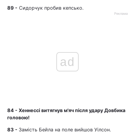
89 -
Сидорчук пробив кепсько.
Реклама
ad
84 - Хеннессі витягнув м'яч після удару Довбика
головою!
83 -
Замість Бейла на поле вийшов Уілсон.