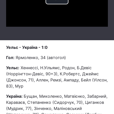
Play
Лонгріди
Video
Відео з Youtube
Статті
Інтерв'ю
Думки
Архів
Вакансії
Уельс - Україна - 1:0
Гол:
Ярмоленко, 34 (автогол)
Контакти
Уельс:
Хеннессі, Н.Уільямс, Родон, Б.Девіс
Послуги
(Норрінгтон-Девіс, 90+3), К.Робертс, Джеймс
(Джонсон, 71), Аллен, Ремзі, Ампаду, Бейл (Уілсон,
83), Мур
Україна:
Бущан, Миколенко, Матвієнко, Забарний,
Караваєв, Степаненко (Сидорчук, 70), Циганков
(Мудрик, 77), Зінченко, Маліновський