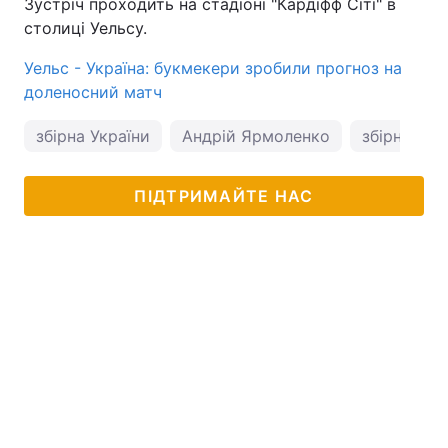
Зустріч проходить на стадіоні "Кардіфф Сіті" в
столиці Уельсу.
Уельс - Україна: букмекери зробили прогноз на
доленосний матч
збірна України
Андрій Ярмоленко
збірна Укр
ПІДТРИМАЙТЕ НАС