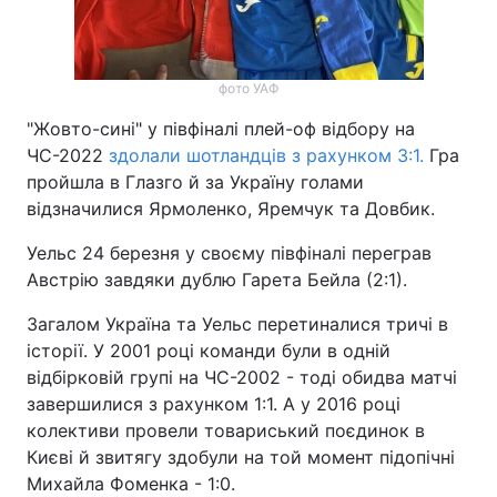
фото УАФ
"Жовто-сині" у півфіналі плей-оф відбору на
ЧС-2022
здолали шотландців з рахунком 3:1.
Гра
пройшла в Глазго й за Україну голами
відзначилися Ярмоленко, Яремчук та Довбик.
Уельс 24 березня у своєму півфіналі переграв
Австрію завдяки дублю Гарета Бейла (2:1).
Загалом Україна та Уельс перетиналися тричі в
історії. У 2001 році команди були в одній
відбірковій групі на ЧС-2002 - тоді обидва матчі
завершилися з рахунком 1:1. А у 2016 році
колективи провели товариський поєдинок в
Києві й звитягу здобули на той момент підопічні
Михайла Фоменка - 1:0.