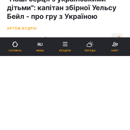
дітьми": капітан збірної Уельсу
Бейл - про гру з Україною
АРТЕМ БУДРІН
14:40, 05.06.22
2 хв.
7019
RU
МОВА
ГОЛОВНА
РОЗДІЛИ
ПОГОДА
ЛАЙТ
Підпишіться на нас в Google
Гарет Бейл / фото REUTERS