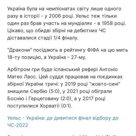
Україна була на чемпіонатах світу лише одного
разу в історії - у 2006 році. Уельс теж тільки
один раз брав участь на мундіалях - в 1958 році.
Цікаво, що обидві збірні на дебютних ЧС
діставалися стадії 1/4 фіналу.
"Дракони" посідають в рейтингу ФІФА на цю мить
18-ту позицію, а Україна - 27-му.
Арбітром гри буде іспанський рефері Антоніо
Матео Лаос. Цей суддя працював на поєдинках
збірної України тричі: у 2019 році "жовто-сині"
знищили Сербію (5:0), у 2021 році обіграли
Боснію і Герцеговину (2:0), а у 2017 році
поступилися Хорватії (0:1).
Уельс - Україна: де дивитися фінал відбору до
ЧС-2022