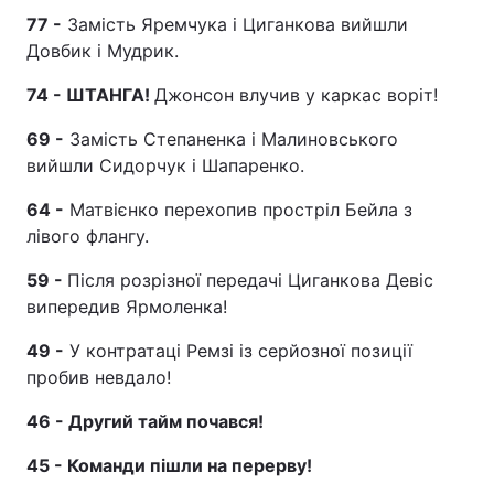
77 -
Замість Яремчука і Циганкова вийшли
Довбик і Мудрик.
74 - ШТАНГА!
Джонсон влучив у каркас воріт!
69 -
Замість Степаненка і Малиновського
вийшли Сидорчук і Шапаренко.
64 -
Матвієнко перехопив простріл Бейла з
лівого флангу.
59 -
Після розрізної передачі Циганкова Девіс
випередив Ярмоленка!
49 -
У контратаці Ремзі із серйозної позиції
пробив невдало!
46 - Другий тайм почався!
45 - Команди пішли на перерву!