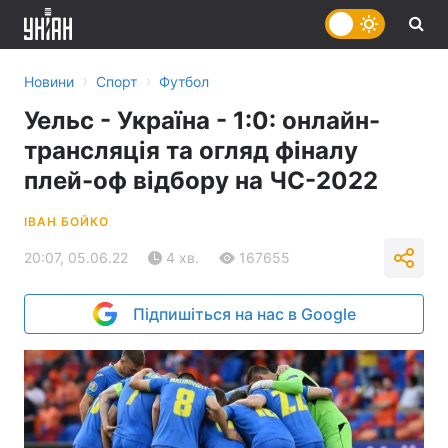
›
›
Новини
Спорт
Футбол
Уельс - Україна - 1:0: онлайн-
трансляція та огляд фіналу
плей-оф відбору на ЧС-2022
ІВАН БОЙКО
20:07, 05.06.22
4 хв.
167655
Підпишіться на нас в Google