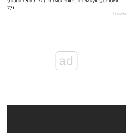
(Шапаренко, 70), Ярмоленко, Яремчук (Довбик,
77)
Тема оформлення
Реклама
ad