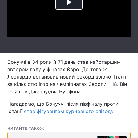
Play
Тема оформлення
Video
Бонуччі в 34 роки й 71 день став найстаршим
автором голу у фіналах Євро. До того ж
Леонардо встановив новий рекорд збірної Італії
за кількістю ігор на чемпіонатах Європи - 18. Він
обійшов Джанлуїджі Буффона.
Нагадаємо, що Бонуччі після півфіналу проти
Іспанії
став фігурантом курйозного епізоду.
ЧИТАЙТЕ ТАКОЖ