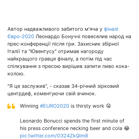
Головна
Війна
Автор надважливого забитого м'яча у
фіналі
Євро-2020
Леонардо Бонуччі повеселив народ на
Україна
Політика
прес-конференції після гри. Захисник збірної
Італії та "Ювентусу" отримав нагороду
Економіка
Світ
найкращого гравця фіналу, а потім під час
спілкування з пресою вирішив запити пиво кока-
Спорт
Наука
колою.
Техно і зв'язок
Лайт
"Я це заслужив", - сказав 34-річний зірковий
центрдеф, коментуючи свій вчинок.
Зброя
Інциденти
Winning
#EURO2020
is thirsty work 🤤
Здоров'я
Туризм
Leonardo Bonucci spends the first minute of
Цікавинки
Погода
his press conference necking beer and cola 😂
pic.twitter.com/O324ZkQlm8
Екологія
Регіони