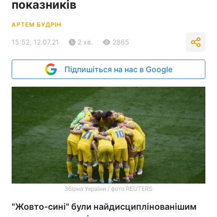
показників
АРТЕМ БУДРІН
15:52, 12.07.21
2 хв.
2865
Підпишіться на нас в Google
Збірна України / фото REUTERS
"Жовто-сині" були найдисциплінованішим