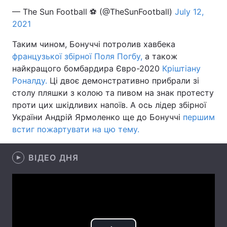
— The Sun Football ⚽ (@TheSunFootball)
July 12,
Лонгріди
2021
Таким чином, Бонуччі потролив хавбека
Відео з Youtube
Статті
французької збірної Поля Погбу,
а також
найкращого бомбардира Євро-2020
Кріштіану
Інтерв'ю
Думки
Роналду.
Ці двоє демонстративно прибрали зі
столу пляшки з колою та пивом на знак протесту
Архів
Вакансії
проти цих шкідливих напоїв. А ось лідер збірної
Контакти
України Андрій Ярмоленко ще до Бонуччі
першим
встиг пожартувати на цю тему.
Послуги
ВІДЕО ДНЯ