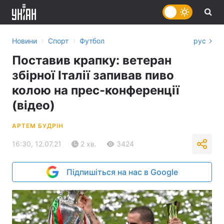
›
›
Новини
Спорт
Футбол
рус
Поставив крапку: ветеран
збірної Італії запивав пиво
колою на прес-конференції
(відео)
АРТЕМ БУДРІН
16:30, 12.07.21
2 хв.
3424
Підпишіться на нас в Google