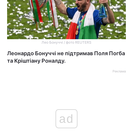
Лео Бонуччі / фото REUTERS
Леонардо Бонуччі не підтримав Поля Погба
та Кріштіану Роналду.
Реклама
ad