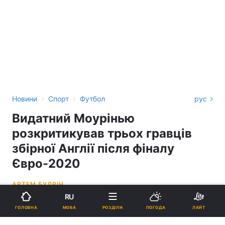
›
›
Новини
Спорт
Футбол
рус
Видатний Моурінью
розкритикував трьох гравців
збірної Англії після фіналу
Євро-2020
АРТЕМ БУДРІН
RU
14:22, 12.07.21
3 хв.
1918
МОВА
ГОЛОВНА
РОЗДІЛИ
ПОГОДА
ЛАЙТ