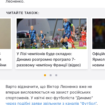
Леоненко.
ЧИТАЙТЕ ТАКОЖ:
:
У Лізі чемпіонів буде складно:
Офіцій
я
Динамо розгромно програло 7-
Ярмоле
ійни
разовому чемпіону Франції (відео)
новим
Варто відзначити, що Віктор Леоненко вже не
вперше висловлюється на захист російських
спортсменів. У квітні екс-футболіста "Динамо"
через подібні заяви звільнили з каналів "Футбол"
,