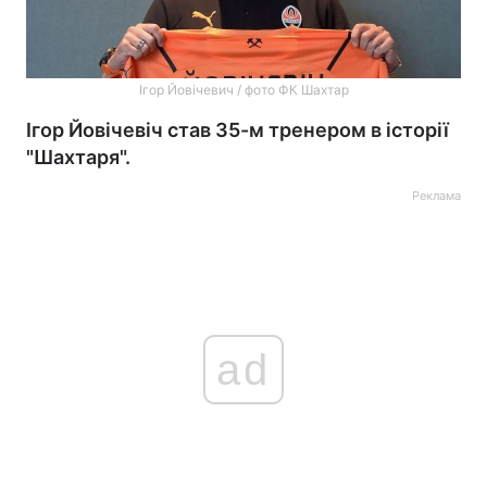
Ігор Йовічевич / фото ФК Шахтар
Ігор Йовічевіч став 35-м тренером в історії
"Шахтаря".
Реклама
ad