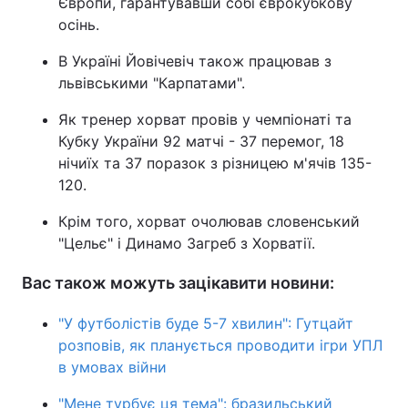
Європи, гарантувавши собі єврокубкову
осінь.
В Україні Йовічевіч також працював з
львівськими "Карпатами".
Як тренер хорват провів у чемпіонаті та
Кубку України 92 матчі - 37 перемог, 18
нічиїх та 37 поразок з різницею м'ячів 135-
120.
Крім того, хорват очолював словенський
"Цельє" і Динамо Загреб з Хорватії.
Вас також можуть зацікавити новини:
"У футболістів буде 5-7 хвилин": Гутцайт
розповів, як планується проводити ігри УПЛ
в умовах війни
"Мене турбує ця тема": бразильський