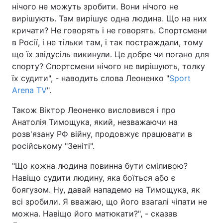
нічого не можуть зробити. Вони нічого не
вирішують. Там вирішує одна людина. Що на них
кричати? Не говорять і не говорять. Спортсмени
в Росії, і не тільки там, і так постраждали, тому
що їх звідусіль викинули. Це добре чи погано для
спорту? Спортсмени нічого не вирішують, толку
їх судити", - наводить слова Леоненко "
Sport
Arena TV
".
Також Віктор Леоненко висловився і про
Анатолія Тимощука, який, незважаючи на
розв'язану РФ війну, продовжує працювати в
російському "Зеніті".
"Що кожна людина повинна бути сміливою?
Навіщо судити людину, яка боїться або є
боягузом. Ну, давай нападемо на Тимощука, як
всі зробили. Я вважаю, що його взагалі чіпати не
можна. Навіщо його матюкати?", - сказав