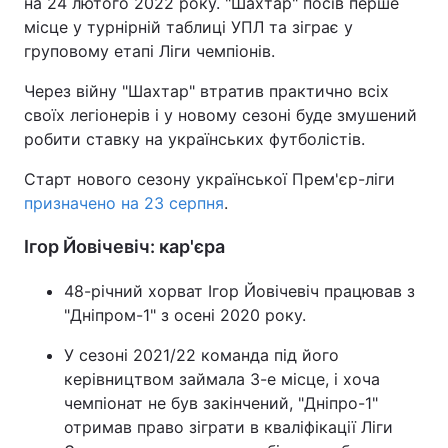
на 24 лютого 2022 року. "Шахтар" посів перше
місце у турнірній таблиці УПЛ та зіграє у
Тема оформлення
груповому етапі Ліги чемпіонів.
Через війну "Шахтар" втратив практично всіх
своїх легіонерів і у новому сезоні буде змушений
робити ставку на українських футболістів.
Старт нового сезону української Прем'єр-ліги
призначено на 23 серпня
.
Ігор Йовічевіч: кар'єра
48-річний хорват Ігор Йовічевіч працював з
"Дніпром-1" з осені 2020 року.
У сезоні 2021/22 команда під його
керівництвом займала 3-е місце, і хоча
чемпіонат не був закінчений, "Дніпро-1"
отримав право зіграти в кваліфікації Ліги