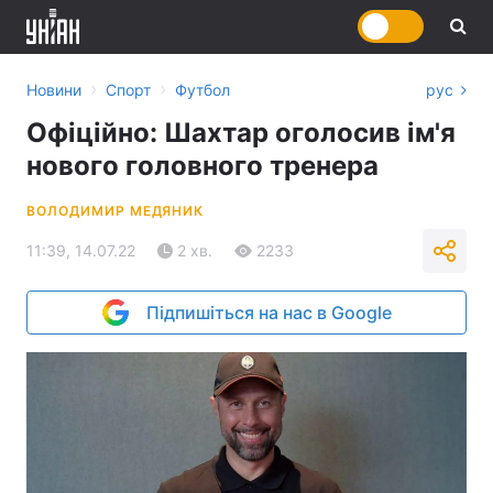
›
›
Новини
Спорт
Футбол
рус
Офіційно: Шахтар оголосив ім'я
нового головного тренера
ВОЛОДИМИР МЕДЯНИК
11:39, 14.07.22
2 хв.
2233
Підпишіться на нас в Google