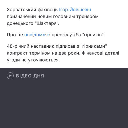
Хорватський фахівець
Ігор Йовічевіч
призначений новим головним тренером
донецького "Шахтаря".
Головна
Війна
Про це
повідомляє
прес-служба "гірників".
Україна
Політика
48-річний наставник підписав з "гірниками"
Економіка
Світ
контракт терміном на два роки. Фінансові деталі
угоди не уточнюються.
Спорт
Наука
Техно і зв'язок
Лайт
ВІДЕО ДНЯ
Зброя
Інциденти
Здоров'я
Туризм
Цікавинки
Погода
Екологія
Регіони