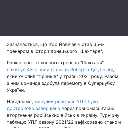
Лонгріди
Відео з Youtube
Статті
Інтерв'ю
Думки
Зазначається, що Ігор Йовічевіч став 35-м
тренером в історії донецького "Шахтаря".
Архів
Вакансії
Раніше пост головного тренера "Шахтаря"
Контакти
покинув 43-річний італієць Роберто Де Дзербі
,
який очолив "гірників" у травні 2021 року. Разом
Послуги
з ним команда здобула перемогу в Суперкубку
України.
Нагадаємо,
минулий розіграш УПЛ було
достроково завершено
через повномасштабне
вторгнення російських військ в Україну. Турнірну
таблицю УПЛ сезону 2021/22 зафіксовано станом