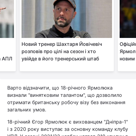
Тема оформлення
Новий тренер Шахтаря Йовічевіч
Офіцій
розповів про цілі на сезон і хто
Ярмоле
а АПЛ
увійде в його тренерський штаб
новим
Варто відзначити, що 18-річного Ярмолюка
визнали "винятковим талантом", що дозволило
отримати британську робочу візу без виконання
загальних умов.
18-річний Єгор Ярмолюк є вихованцем "Дніпра-1"
і з 2020 року виступає за основну команду клубу