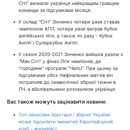
Сіті" визнали українця найкращим гравцем
команди за підсумками місяця.
У складі "Сіті" Зінченко чотири рази ставав
чемпіоном АПЛ, чотири рази виграв Кубок
англійської ліги, а також по разу - Кубок
Англії і Суперкубок Англії.
У сезоні 2020-2021 Зінченко вийшов разом з
"Ман Сіті" у фінал Ліги чемпіонів, де
"городяни" програли "Челсі". При цьому за
підсумками обох півфінальних матчів він
потрапляв до символічної збірної тижня в
ЛЧ, а вболівальники розхвалили українця.
Вас також можуть зацікавити новини:
Топ-захисник Шахтаря і збірної України
може підсилити іменитий Європейський
клуб - журналіст