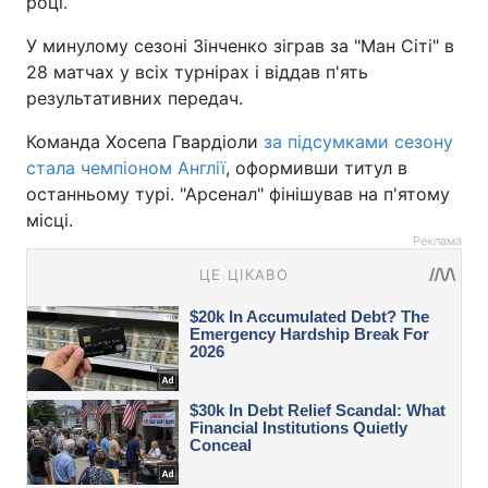
році.
У минулому сезоні Зінченко зіграв за "Ман Сіті" в
28 матчах у всіх турнірах і віддав п'ять
результативних передач.
Команда Хосепа Гвардіоли
за підсумками сезону
стала чемпіоном Англії
, оформивши титул в
останньому турі. "Арсенал" фінішував на п'ятому
місці.
Реклама