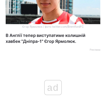
Єгор Ярмолюк / фото twitter.com/BrentfordFC
В Англії тепер виступатиме колишній
хавбек "Дніпра-1" Єгор Ярмолюк.
Реклама
ad