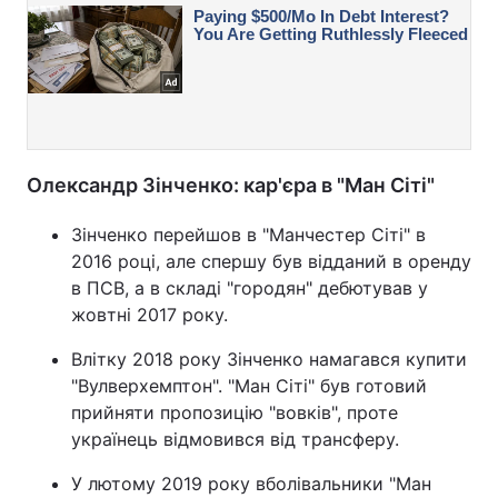
Олександр Зінченко: кар'єра в "Ман Сіті"
Зінченко перейшов в "Манчестер Сіті" в
2016 році, але спершу був відданий в оренду
в ПСВ, а в складі "городян" дебютував у
жовтні 2017 року.
Влітку 2018 року Зінченко намагався купити
"Вулверхемптон". "Ман Сіті" був готовий
прийняти пропозицію "вовків", проте
українець відмовився від трансферу.
У лютому 2019 року вболівальники "Ман