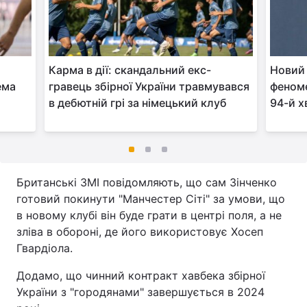
Карма в дії: скандальний екс-
Новий 
ема
гравець збірної України травмувався
феноме
в дебютній грі за німецький клуб
94-й х
Британські ЗМІ повідомляють, що сам Зінченко
готовий покинути "Манчестер Сіті" за умови, що
в новому клубі він буде грати в центрі поля, а не
зліва в обороні, де його використовує Хосеп
Гвардіола.
Додамо, що чинний контракт хавбека збірної
України з "городянами" завершується в 2024