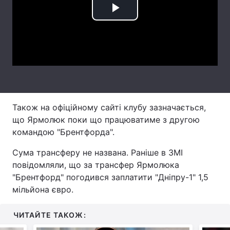
Play
Лонгріди
Video
Відео з Youtube
Статті
Інтерв'ю
Думки
Архів
Вакансії
Також на офіційному сайті клубу зазначається,
Контакти
що Ярмолюк поки що працюватиме з другою
командою "Брентфорда".
Послуги
Сума трансферу не названа. Раніше в ЗМІ
повідомляли, що за трансфер Ярмолюка
"Брентфорд" погодився заплатити "Дніпру-1" 1,5
мільйона євро.
ЧИТАЙТЕ ТАКОЖ: