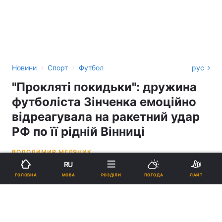
›
›
Новини
Спорт
Футбол
рус
"Прокляті покидьки": дружина
футболіста Зінченка емоційно
відреагувала на ракетний удар
РФ по її рідній Вінниці
ВОЛОДИМИР МЕДЯНИК
RU
15:17, 14.07.22
2 хв.
2119
МОВА
ГОЛОВНА
РОЗДІЛИ
ПОГОДА
ЛАЙТ
Підпишіться на нас в Google