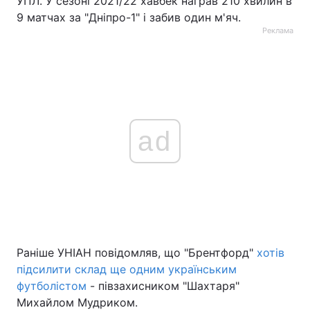
УПЛ. У сезоні 2021/22 хавбек награв 210 хвилин в
9 матчах за "Дніпро-1" і забив один м'яч.
Реклама
ad
Раніше УНІАН повідомляв, що "Брентфорд"
хотів
підсилити склад ще одним українським
футболістом
- півзахисником "Шахтаря"
Михайлом Мудриком.