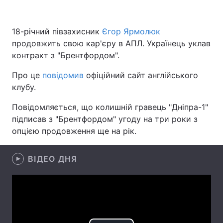
18-річний півзахисник
Єгор Ярмолюк
продовжить свою кар'єру в АПЛ. Українець уклав
Головна
Війна
контракт з "Брентфордом".
Україна
Політика
Про це
повідомив
офіційний сайт англійського
клубу.
Економіка
Світ
Повідомляється, що колишній гравець "Дніпра-1"
Спорт
Наука
підписав з "Брентфордом" угоду на три роки з
опцією продовження ще на рік.
Техно і зв'язок
Лайт
Зброя
Інциденти
ВІДЕО ДНЯ
Здоров'я
Туризм
Цікавинки
Погода
Екологія
Регіони