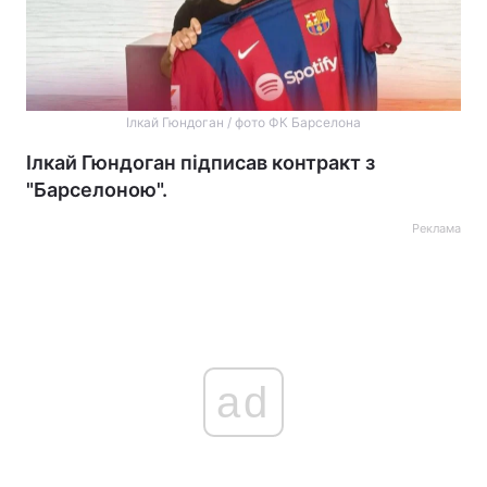
Ілкай Гюндоган / фото ФК Барселона
Ілкай Гюндоган підписав контракт з
"Барселоною".
Реклама
ad