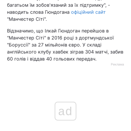
багатьом їм зобов'язаний за їх підтримку", -
наводить слова Гюндогана
офіційний сайт
"Манчестер Сіті".
Відзначимо, що Ілкай Гюндоган перейшов в
"Манчестер Сіті" в 2016 році з дортмундської
"Боруссії" за 27 мільйонів євро. У складі
англійського клубу хавбек зіграв 304 матчі, забив
60 голів і віддав 40 гольових передач.
Реклама
ad