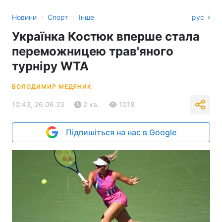
›
›
Новини
Спорт
Інше
рус
Українка Костюк вперше стала
переможницею трав'яного
турніру WTA
ВОЛОДИМИР МЕДЯНИК
10:43, 26.06.23
2 хв.
1018
Підпишіться на нас в Google