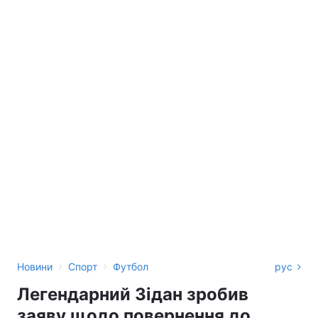
›
›
Новини
Спорт
Футбол
рус
Легендарний Зідан зробив
заяву щодо повернення до