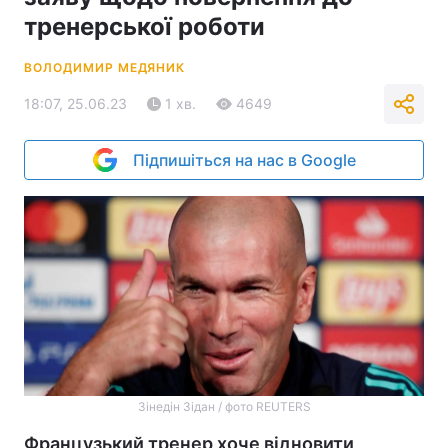
тренерської роботи
ВОЛОДИМИР МЕДЯНИК
18:07, 25.06.23
1 хв.
4649
Підпишіться на нас в Google
Зінедін Зідан / фото REUTERS
Французький тренер хоче відновити