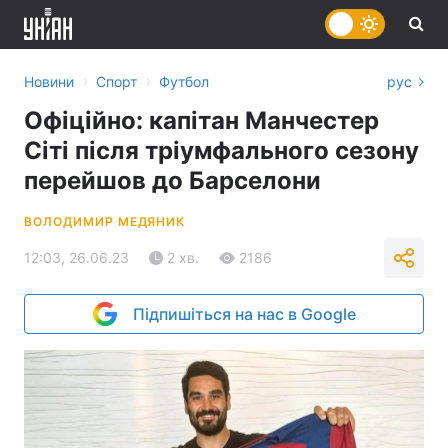
›
›
Новини
Спорт
Футбол
рус
Офіційно: капітан Манчестер
Сіті після тріумфального сезону
перейшов до Барселони
ВОЛОДИМИР МЕДЯНИК
12:03, 26.06.23
2 хв.
2186
Підпишіться на нас в Google