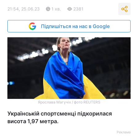
21:54, 25.06.23
1 хв.
2381
Підпишіться на нас в Google
Ярослава Магучіх / фото REUTERS
Українській спортсменці підкорилася
висота 1,97 метра.
Реклама