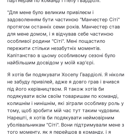
партнерам по команді і Пепу Гвардіолі.
Тема оформлення
"Для мене було великим привілеєм і
задоволенням бути частиною "Манчестер Сіті"
протягом останніх семи років. Манчестер став
для мене домом, і я відчував себе частиною
особливої родини "Сіті". Мені пощастило
пережити стільки незабутніх моментів.
Капітанство в цьому особливому сезоні було
найбільшим досвідом у моїй кар'єрі.
Я хотів би подякувати Хосепу Гвардіолі. Я ніколи
не забуду привілей, адже я довго грав і вчився
під його керівництвом. Я також хотів би
подякувати всім своїм товаришам по команді,
колишнім і нинішнім, які зіграли особливу роль у
тому, щоб зробити мій час тут таким чудовим.
Нарешті, я хотів би подякувати неймовірним
уболівальникам "Сіті". Вони підтримували мене з
того моменту, як я перейшов в команду, і я