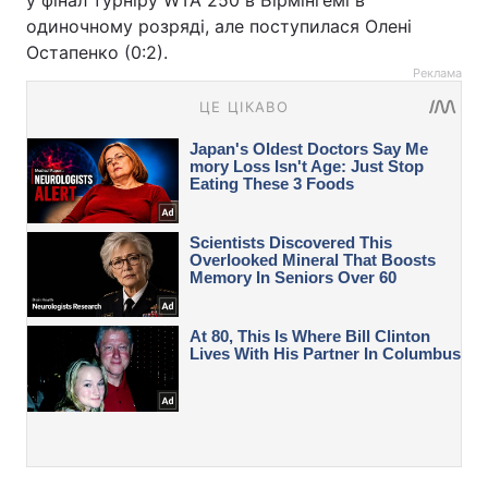
у фінал турніру WTA 250 в Бірмінгемі в
одиночному розряді, але поступилася Олені
Остапенко (0:2).
Реклама