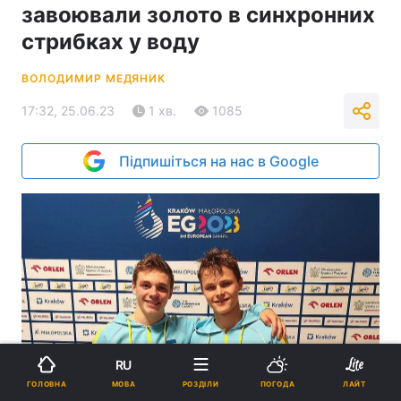
завоювали золото в синхронних
стрибках у воду
ВОЛОДИМИР МЕДЯНИК
17:32, 25.06.23
1 хв.
1085
Підпишіться на нас в Google
RU
Кирило Болюх і Олексій Середа / фото facebook.com/ukrainiandiving
МОВА
ГОЛОВНА
РОЗДІЛИ
ПОГОДА
ЛАЙТ