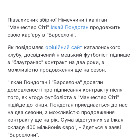
Півзахисник збірної Німеччини і капітан
"Манчестер Сіті"
Головна
Ілкай Гюндоган
Війна
продовжить
свою кар'єру в "Барселоні".
Україна
Політика
Як повідомляє
офіційний сайт
каталонського
клубу, досвідчений німецький футболіст підпише
Економіка
Світ
з "блаугранас" контракт на два роки, з
Спорт
Наука
можливістю продовження ще на сезон.
"Ілкай Гюндоган і "Барселона" досягли
Техно і зв'язок
Лайт
домовленості про підписання контракту після
Зброя
Інциденти
того, як угода футболіста з "Манчестер Сіті"
підійде до кінця. Гюндоган приєднається до нас
Здоров'я
Туризм
на два сезони, з можливістю продовження
контракту ще на рік. Сума відступних за Ілкая
Цікавинки
Погода
складе 400 мільйонів євро", - йдеться в заяві
"Барселони".
Екологія
Регіони