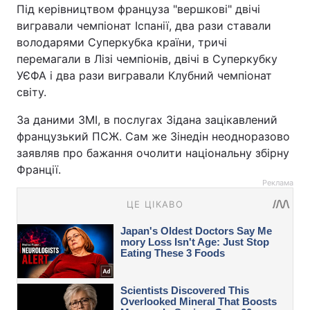
Під керівництвом француза "вершкові" двічі
вигравали чемпіонат Іспанії, два рази ставали
володарями Суперкубка країни, тричі
перемагали в Лізі чемпіонів, двічі в Суперкубку
УЄФА і два рази вигравали Клубний чемпіонат
світу.
За даними ЗМІ, в послугах Зідана зацікавлений
французький ПСЖ. Сам же Зінедін неодноразово
заявляв про бажання очолити національну збірну
Франції.
Реклама