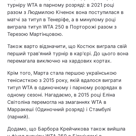
турніру WTA в парному розряді: в 2021 році
разом з Людмилою Кіченок вона поступилася в
матчі за титул в Тенеріфе, а в минулому році
виграла титул WTA 250 в Порторожі разом з
Терезою Мартінцовою.
Також варто відзначити, що Костюк виграла свій
перший трав'яний турнір в кар'єрі. До цього вона
перемагала виключно на хардових кортах.
Крім того, Марта стала першою українською
тенісисткою з 2015 року, якій вдалося виграти
титул WTA в одиночному і парному розрядах в
одному сезоні. Нагадаємо, в 2015 році Еліна
Світоліна перемогла на змаганнях WTA в
Марракеші (Одиночний розряд) і Стамбулі
(парний).
Додамо, що Барбора Крейчикова також вийшла