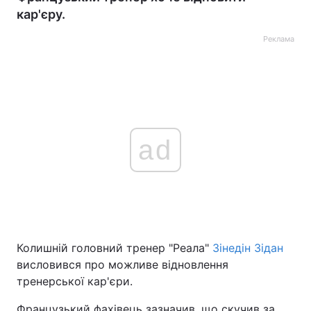
кар'єру.
Реклама
ad
Колишній головний тренер "Реала"
Зінедін Зідан
висловився про можливе відновлення
тренерської кар'єри.
Французький фахівець зазначив, що скучив за