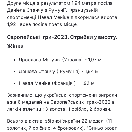
Друге місце з результатом 1,94 метра посіла
Даніела Станчу з Румунії. Французькій
спортсменці Навал Меніке підкорилася висота
1,92 і вона посіла третє місце.
Європейські ігри-2023. Стрибки у висоту.
Жінки
Ярослава Магучіх (Україна) - 1,97 м
Даніела Станчу ( Румунія) - 1,94 м
Навал Меніке (Франція ) - 1,92 м
Зазначимо, що українські спортсмени виграли
вже 6 медалей на Європейських іграх-2023 в
легкій атлетиці: 3 золота, 1 срібло, 2 бронзи.
Всього в активі збірної України 22 медалі (11
золотих, 7 срібних, 4 бронзових). "Синьо-жовті"