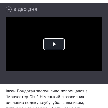
Лонгріди
ВІДЕО ДНЯ
Відео з Youtube
Статті
Інтерв'ю
Думки
Архів
Вакансії
Play
Контакти
Video
Послуги
Ілкай Гюндоган зворушливо попрощався з
"Манчестер Сіті". Німецький півзахисник
висловив подяку клубу, уболівальникам,