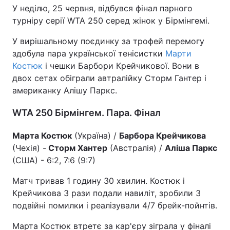
У неділю, 25 червня, відбувся фінал парного
турніру серії WTA 250 серед жінок у Бірмінгемі.
У вирішальному поєдинку за трофей перемогу
здобула пара української тенісистки
Марти
Костюк
і чешки Барбори Крейчикової. Вони в
двох сетах обіграли автралійку Сторм Гантер і
американку Алішу Паркс.
WTA 250 Бірмінгем. Пара. Фінал
Марта Костюк
(Україна) /
Барбора Крейчикова
(Чехія) -
Сторм Хантер
(Австралія) /
Аліша Паркс
(США) - 6:2, 7:6 (9:7)
Матч тривав 1 годину 30 хвилин. Костюк і
Крейчикова 3 рази подали навиліт, зробили 3
подвійні помилки і реалізували 4/7 брейк-пойнтів.
Марта Костюк втретє за кар'єру зіграла у фіналі