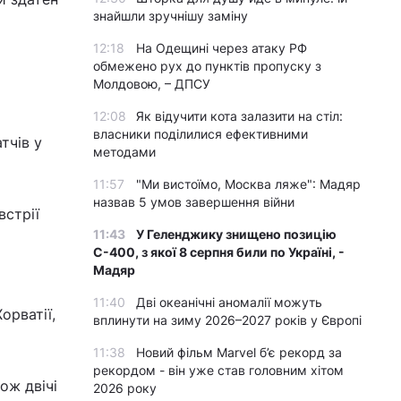
знайшли зручнішу заміну
12:18
На Одещині через атаку РФ
обмежено рух до пунктів пропуску з
Молдовою, – ДПСУ
12:08
Як відучити кота залазити на стіл:
власники поділилися ефективними
тчів у
методами
11:57
"Ми вистоїмо, Москва ляже": Мадяр
назвав 5 умов завершення війни
встрії
11:43
У Геленджику знищено позицію
С-400, з якої 8 серпня били по Україні, -
Мадяр
11:40
Дві океанічні аномалії можуть
орватії,
вплинути на зиму 2026–2027 років у Європі
11:38
Новий фільм Marvel б’є рекорд за
рекордом - він уже став головним хітом
ож двічі
2026 року