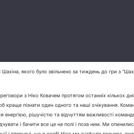
і Шахіна, якого було звільнено за тиждень до гри з "Шах
реговори з Ніко Ковачем протягом останніх кількох днів
б краще пізнати один одного та наші очікування. Кома
я енергією, рішучістю та відчуттям важливості команд
чувати і бачити все це на полі і поза ним. Ми опинилис
ції і впевнені, що в особі Ніко ми знайшли тренера, яки