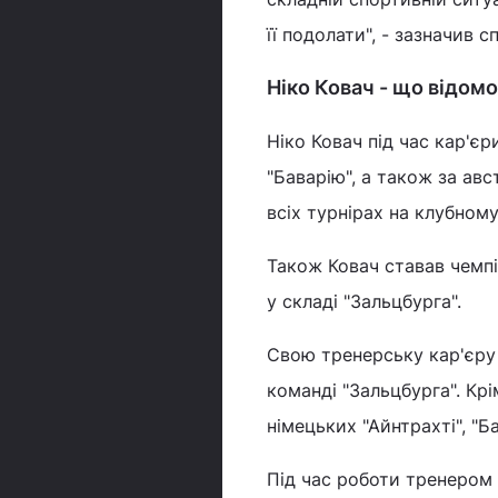
її подолати", - зазначив
Ніко Ковач - що відом
Ніко Ковач під час кар'єри
"Баварію", а також за авс
всіх турнірах на клубному 
Також Ковач ставав чемпі
у складі "Зальцбурга".
Свою тренерську кар'єру 
команді "Зальцбурга". Крі
німецьких "Айнтрахті", "Б
Під час роботи тренером К