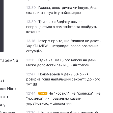
13:30
Газова, електрична чи індукційна:
яка плита готує їжу найшвидше
13:30
Три знаки Зодіаку ось-ось
попрощаються з самотністю та знайдуть
кохання
13:18
Історія про те, що "поляки не дають
Україні МіГи" - неправда: посол роз’яснив
ситуацію
тарем", а
13:11
Одна чашка цього напою на день
може допомогти печінці, - дієтологи
12:47
Пономарьов у день 53-річчя
розкрив "свій найбільший секрет": до чого
 і
тут ШІ
нди Ніко
12:44
Не "костилі", не "коляска" і не
УНІАН
ного
"носилки": як правильно казати
українською, - філологиня
я у
й здатен
12:30
Шторка для душу йде в минуле: їй