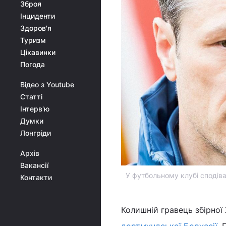
Зброя
Інциденти
Здоров'я
Туризм
Цікавинки
Погода
Відео з Youtube
Статті
Інтерв'ю
Думки
Лонгріди
Архів
Вакансії
У футбольному клубі сподів
Контакти
Колишній гравець збірної