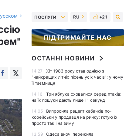
русском
RU
+21
ПОСЛУГИ
ссію
ПІДТРИМАЙТЕ НАС
рем"
ОСТАННІ НОВИНИ
14:27
Хіт 1983 року став однією з
"найкращих літніх пісень усіх часів": у чому
її таємниця
14:16
Три яблука сховалися серед птахів:
на їх пошуки дають лише 11 секунд
14:05
Випросила рецепт кабачків по-
корейськи у продавця на ринку: готую їх
просто так і на зиму
13:59
Одеса вночі пережила