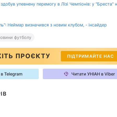
добув упевнену перемогу в Лізі Чемпіонів: у "Бреста" 
ль": Неймар визначився з новим клубом, - інсайдер
новини футболу
ІТЬ ПРОЄКТУ
ПІДТРИМАЙТЕ НАС
 в Telegram
Читати УНІАН в Viber
ІВ