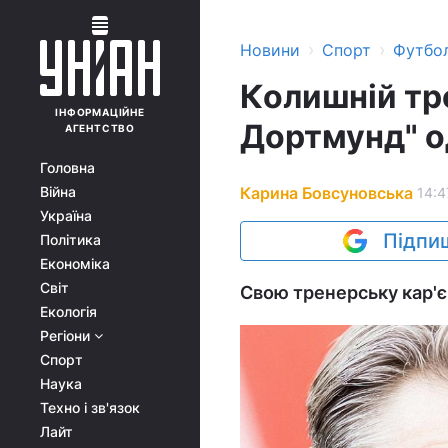
›
›
Новини
Спорт
Футбо
Колишній тре
ІНФОРМАЦІЙНЕ
Дортмунд" о
АГЕНТСТВО
Головна
Карина Бовсуновська
Війна
14:4
Україна
Підпиш
Політика
Економіка
Світ
Свою тренерську кар'є
Екологія
Регіони
Спорт
Наука
Техно і зв'язок
Лайт