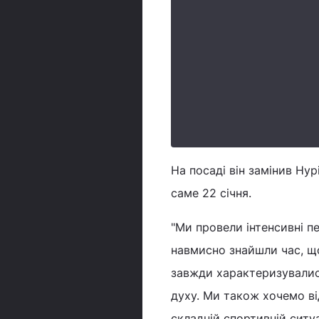
На посаді він замінив Нур
саме 22 січня.
"Ми провели інтенсивні пе
навмисно знайшли час, що
завжди характеризувалис
духу. Ми також хочемо від
складній спортивній ситуа