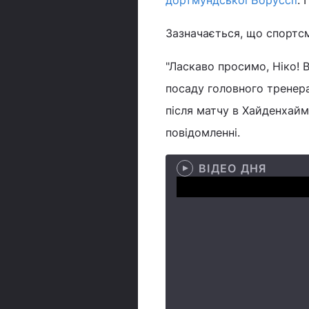
дортмундської Боруссії
.
Зазначається, що спортс
"Ласкаво просимо, Ніко! 
посаду головного тренера
після матчу в Хайденхаймі
повідомленні.
ВІДЕО ДНЯ