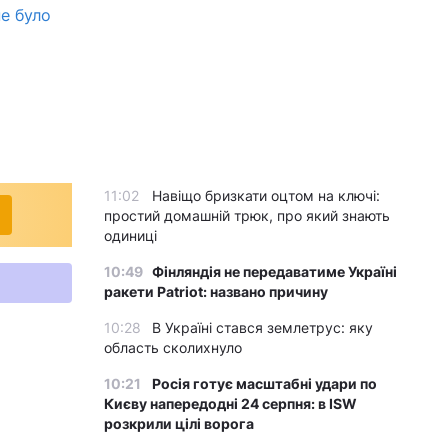
не було
11:02
Навіщо бризкати оцтом на ключі:
простий домашній трюк, про який знають
одиниці
10:49
Фінляндія не передаватиме Україні
ракети Patriot: названо причину
10:28
В Україні стався землетрус: яку
область сколихнуло
10:21
Росія готує масштабні удари по
Києву напередодні 24 серпня: в ISW
розкрили цілі ворога