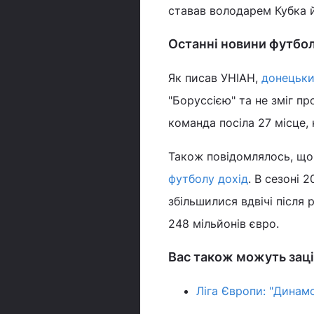
ставав володарем Кубка 
Останні новини футбо
Як писав УНІАН,
донецьки
"Боруссією" та не зміг пр
команда посіла 27 місце, 
Також повідомлялось, що
футболу дохід
. В сезоні 
збільшилися вдвічі після
248 мільйонів євро.
Вас також можуть заці
Ліга Європи: "Динам