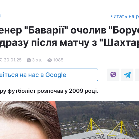
л
читать на 
нер "Баварії" очолив "Бору
дразу після матчу з "Шахта
7, 30.01.25
3 хв.
1085
іться на нас в Google
ру футболіст розпочав у 2009 році.