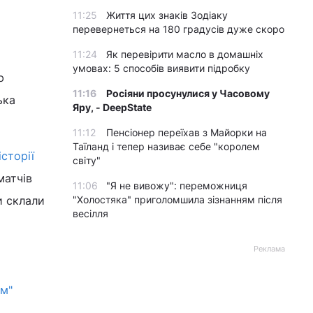
11:25
Життя цих знаків Зодіаку
перевернеться на 180 градусів дуже скоро
11:24
Як перевірити масло в домашніх
умовах: 5 способів виявити підробку
ю
11:16
Росіяни просунулися у Часовому
ька
Яру, - DeepState
11:12
Пенсіонер переїхав з Майорки на
Таїланд і тепер називає себе "королем
сторії
світу"
матчів
11:06
"Я не вивожу": переможниця
и склали
"Холостяка" приголомшила зізнанням після
весілля
Реклама
єм"