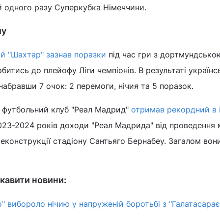
й одного разу Суперкубка Німеччини.
лу
й "Шахтар" зазнав поразки
під час гри з дортмундсько
обитись до плейофу Ліги чемпіонів. В результаті українс
набравши 7 очок: 2 перемоги, нічия та 5 поразок.
 футбольний клуб "Реал Мадрид"
отримав рекордний в і
2023-2024 років доходи "Реал Мадрида" від проведення 
 реконструкції стадіону Сантьяго Бернабеу. Загалом вон
кавити новини:
о" вибороло нічию у напруженій боротьбі з "Галатасара