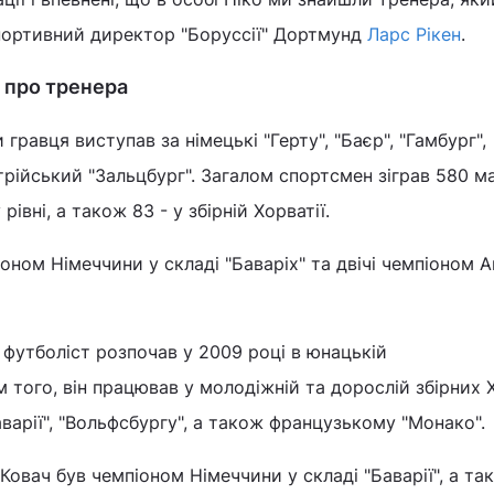
 спортивний директор "Боруссії" Дортмунд
Ларс Рікен
.
о про тренера
 гравця виступав за німецькі "Герту", "Баєр", "Гамбург",
трійський "Зальцбург". Загалом спортсмен зіграв 580 ма
рівні, а також 83 - у збірній Хорватії.
оном Німеччини у складі "Баваріх" та двічі чемпіоном А
футболіст розпочав у 2009 році в юнацькій
м того, він працював у молодіжній та дорослій збірних Х
аварії", "Вольфсбургу", а також французькому "Монако".
овач був чемпіоном Німеччини у складі "Баварії", а так