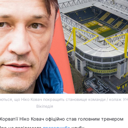
аються, що Ніко Ковач покращить становище команди / колаж УН
Вікіпедія
 Хорватії Ніко Ковач офіційно став головним тренером