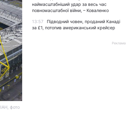
наймасштабніший удар за весь час
повномасштабної війни, – Коваленко
13:57
Підводний човен, проданий Канаді
за £1, потопив американський крейсер
Реклама
ІАН, фото