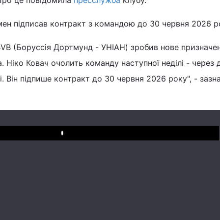
 Про це повідомила
пресслужба
клубу.
мен підписав контракт з командою до 30 червня 2026 р
BVB (Боруссія Дортмунд - УНІАН) зробив нове призначе
. Ніко Ковач очолить команду наступної неділі - через 
. Він підпише контракт до 30 червня 2026 року", - зазн
Play