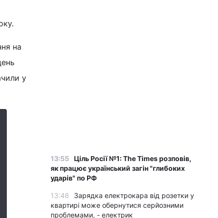
оку.
ння на
день
ачили у
13:55
Ціль Росії №1: The Times розповів,
як працює український загін "глибоких
ударів" по РФ
13:48
Зарядка електрокара від розетки у
квартирі може обернутися серйозними
проблемами, - електрик