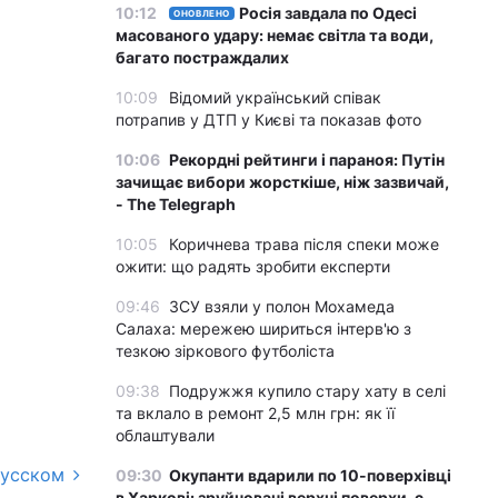
10:12
Росія завдала по Одесі
ОНОВЛЕНО
масованого удару: немає світла та води,
багато постраждалих
10:09
Відомий український співак
потрапив у ДТП у Києві та показав фото
10:06
Рекордні рейтинги і параноя: Путін
зачищає вибори жорсткіше, ніж зазвичай,
- The Telegraph
10:05
Коричнева трава після спеки може
ожити: що радять зробити експерти
09:46
ЗСУ взяли у полон Мохамеда
Салаха: мережею шириться інтерв'ю з
тезкою зіркового футболіста
09:38
Подружжя купило стару хату в селі
та вклало в ремонт 2,5 млн грн: як її
облаштували
русском
09:30
Окупанти вдарили по 10-поверхівці
в Харкові: зруйновані верхні поверхи, є