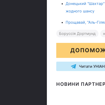
Донецький "Шахтар" з
жодного шансу
Прощавай, "Аль-Гіля
Боруссія Дортмунд
ДОПОМОЖ
Читати УНІАН
НОВИНИ ПАРТНЕР