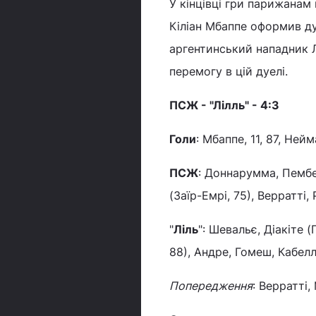
У кінцівці гри парижанам
Кіліан Мбаппе оформив дуб
аргентинський нападник 
перемогу в цій дуелі.
ПСЖ - "Лілль" - 4:3
Голи
: Мбаппе, 11, 87, Нейм
ПСЖ
: Доннарумма, Пембел
(Заїр-Емрі, 75), Верратті, 
"
Ліль
": Шевальє, Діакіте (
88), Андре, Гомеш, Кабелл
Попередження
: Верратті,