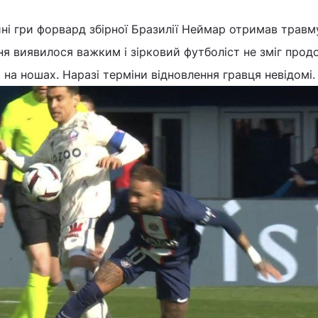
ні гри форвард збірної Бразилії Неймар отримав травм
я виявилося важким і зірковий футболіст не зміг про
 на ношах. Наразі терміни відновлення гравця невідомі.