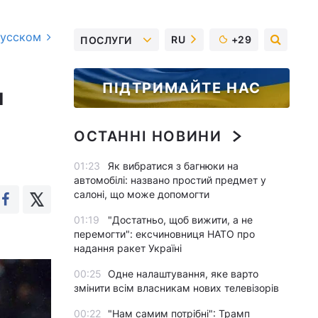
русском
RU
+29
ПОСЛУГИ
ПІДТРИМАЙТЕ НАС
и
ОСТАННІ НОВИНИ
01:23
Як вибратися з багнюки на
автомобілі: названо простий предмет у
салоні, що може допомогти
01:19
"Достатньо, щоб вижити, а не
перемогти": ексчиновниця НАТО про
надання ракет Україні
00:25
Одне налаштування, яке варто
змінити всім власникам нових телевізорів
00:22
"Нам самим потрібні": Трамп