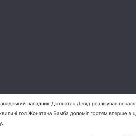
 канадський нападник Джонатан Девід реалізував пенальт
 хвилині гол Жонатана Бамба допоміг гостям вперше в ц
у.