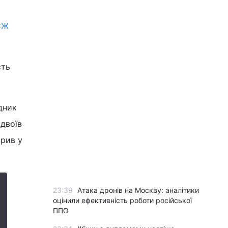
СЖ
сть
дник
одвоїв
зрив у
23:39
Атака дронів на Москву: аналітики
оцінили ефективність роботи російської
ППО