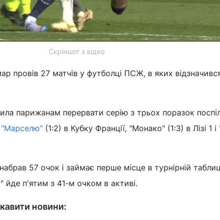
Скріншот з відео
ар провів 27 матчів у футболці ПСЖ, в яких відзначився
лила парижанам перервати серію з трьох поразок поспіл
 "Марселю"
(1:2) в Кубку Франції, "Монако" (1:3) в Лізі 1 і
набрав 57 очок і займає перше місце в турнірній таблиц
" йде п'ятим з 41-м очком в активі.
кавити новини: