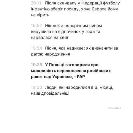
20:11
Після скандалу у Федерації футболу
Інфантіно зберіг посаду, хоча Європа йому
не вірить
19:57
Нікітюк з однорічним сином
вирушила на відпочинок у гори та
нарвалася на хейт
19:54
Пісня, яка надихає: як визначити за
датою народження
19:35
У Польщі заговорили про
можливість перехоплення російських
ракет над Україною, - PAP
19:30
Люди, які народилися в ці місяці,
найвідповідальніші
Реклама