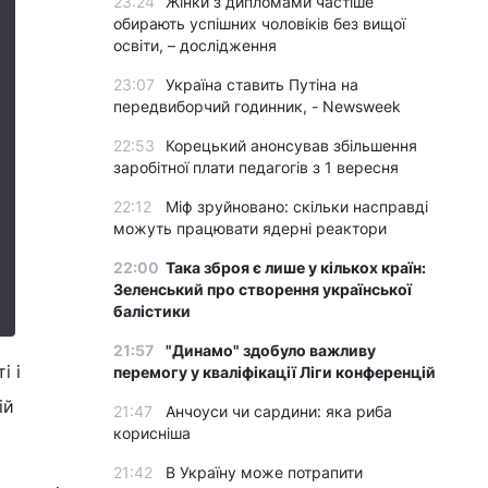
23:24
Жінки з дипломами частіше
обирають успішних чоловіків без вищої
освіти, – дослідження
23:07
Україна ставить Путіна на
передвиборчий годинник, - Newsweek
22:53
Корецький анонсував збільшення
заробітної плати педагогів з 1 вересня
22:12
Міф зруйновано: скільки насправді
можуть працювати ядерні реактори
22:00
Така зброя є лише у кількох країн:
Зеленський про створення української
балістики
21:57
"Динамо" здобуло важливу
і і
перемогу у кваліфікації Ліги конференцій
ій
21:47
Анчоуси чи сардини: яка риба
корисніша
21:42
В Україну може потрапити