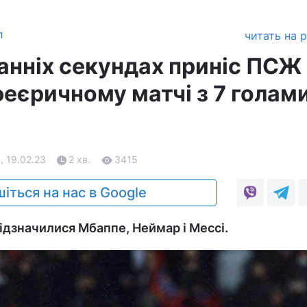
л
читать на 
танніх секундах приніс ПСЖ
феєричному матчі з 7 голам
, 19.02.23
2 хв.
3415
іться на нас в Google
ідзначилися Мбаппе, Неймар і Мессі.