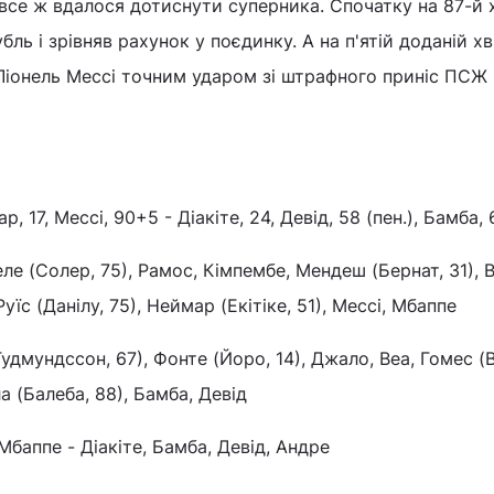
 все ж вдалося дотиснути суперника. Спочатку на 87-й 
ль і зрівняв рахунок у поєдинку. А на п'ятій доданій хв
Ліонель Мессі точним ударом зі штрафного приніс ПСЖ
ар, 17, Мессі, 90+5 - Діакіте, 24, Девід, 58 (пен.), Бамба, 
е (Солер, 75), Рамос, Кімпембе, Мендеш (Бернат, 31), В
Руїс (Данілу, 75), Неймар (Екітіке, 51), Мессі, Мбаппе
Гудмундссон, 67), Фонте (Йоро, 14), Джало, Веа, Гомес (Ві
а (Балеба, 88), Бамба, Девід
 Мбаппе - Діакіте, Бамба, Девід, Андре