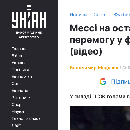
›
›
Новини
Спорт
Футбо
Мессі на ос
ІНФОРМАЦІЙНЕ
перемогу у 
АГЕНТСТВО
(відео)
Головна
Війна
Україна
Володимир Медяник
17:58
Політика
Економіка
Підпиш
Світ
Екологія
У складі ПСЖ голами в
Регіони
Спорт
Наука
Техно і зв'язок
Лайт