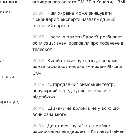
хвилині
антидронова ракета CM-70 з Канади, - ЗМІ
илині
21:24
Чим Україна може знищувати
"Іскандери": експерти назвали єдиний
реальний варіант
20:58
Частина ракети SpaceX розбилася
об Місяць: вчені розповіли про побачене в
телескоп
20:52
Китай оточив пустелю деревами:
69
через роки вона почала поглинати більше
CO₂
ітінья
20:49
"Стародавній" римський театр,
популярний серед туристів, виявився
підробкою
ргініус,
20:45
Ці знаки на долоні є не у всіх: що
вони означають
20:18
Дістатися "нуля" стає майже
неможливим завданням, - Business Insider