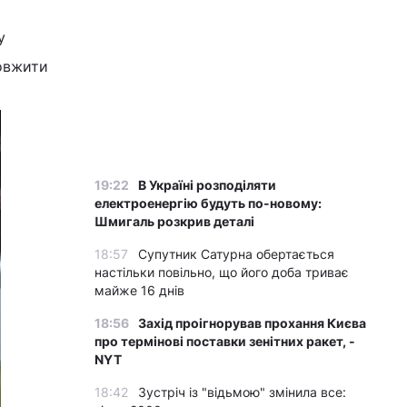
у
довжити
19:22
В Україні розподіляти
електроенергію будуть по-новому:
Шмигаль розкрив деталі
18:57
Супутник Сатурна обертається
настільки повільно, що його доба триває
майже 16 днів
18:56
Захід проігнорував прохання Києва
про термінові поставки зенітних ракет, -
NYT
18:42
Зустріч із "відьмою" змінила все: