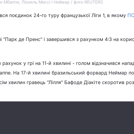
ан Мбаппе, Ліонель Мессі і Неймар / фото REUTERS
увся поєдинок 24-го туру французької Ліги 1, в якому
П
і "Парк де Пренс" і завершився з рахунком 4:3 на кори
рахунок у грі на 11-й хвилині - голом відзначився напа
Мбаппе. На 17-й хвилині бразильський форвард Неймар п
сім хвилин гравець "Лілля" Бафоде Діакіте скоротив ро