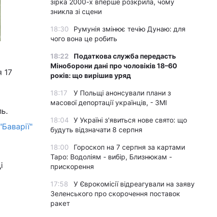
зірка 2000-х вперше розкрила, чому
зникла зі сцени
18:30
Румунія змінює течію Дунаю: для
чого вона це робить
18:22
Податкова служба передасть
Міноборони дані про чоловіків 18–60
 17
років: що вирішив уряд
18:17
У Польщі анонсували плани з
масової депортації українців, - ЗМІ
ь.
18:04
У Україні з'явиться нове свято: що
"Баварії"
будуть відзначати 8 серпня
18:00
Гороскоп на 7 серпня за картами
Таро: Водоліям - вибір, Близнюкам -
і
прискорення
17:58
У Єврокомісії відреагували на заяву
Зеленського про скорочення поставок
ракет