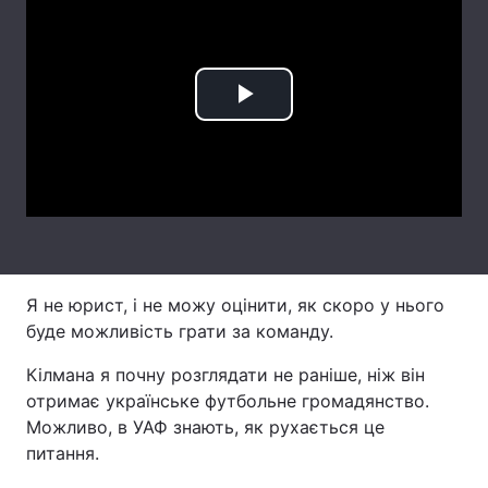
Лонгріди
Відео з Youtube
Статті
Play
Інтерв'ю
Думки
Video
Архів
Вакансії
Контакти
Послуги
Я не юрист, і не можу оцінити, як скоро у нього
буде можливість грати за команду.
Кілмана я почну розглядати не раніше, ніж він
отримає українське футбольне громадянство.
Можливо, в УАФ знають, як рухається це
питання.