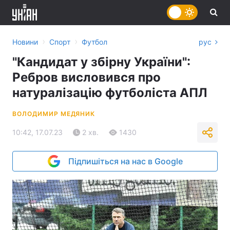
›
›
Новини
Спорт
Футбол
рус
"Кандидат у збірну України":
Ребров висловився про
натуралізацію футболіста АПЛ
ВОЛОДИМИР МЕДЯНИК
10:42, 17.07.23
2 хв.
1430
Підпишіться на нас в Google