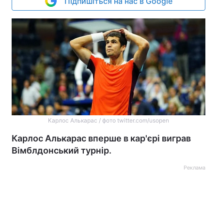
Підпишіться на нас в Google
Карлос Алькарас / фото twitter.com/usopen
Карлос Алькарас вперше в кар'єрі виграв
Вімблдонський турнір.
Реклама