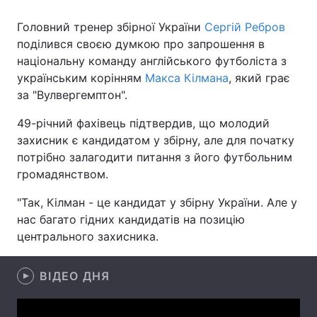
Головний тренер збірної України
Сергій Ребров
поділився своєю думкою про запрошення в
національну команду англійського футболіста з
Головна
Війна
українським корінням
Макса Кілмана
, який грає
Україна
Політика
за "Вулвергемптон".
49-річний фахівець підтвердив, що молодий
Економіка
Світ
захисник є кандидатом у збірну, але для початку
Спорт
Наука
потрібно залагодити питання з його футбольним
громадянством.
Техно і зв'язок
Лайт
"Так, Кілман - це кандидат у збірну України. Але у
Зброя
Інциденти
нас багато гідних кандидатів на позицію
центрального захисника.
Здоров'я
Туризм
ВІДЕО ДНЯ
Цікавинки
Погода
Екологія
Регіони