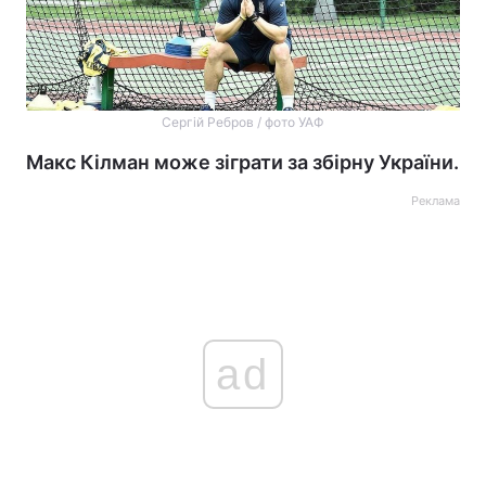
Сергій Ребров / фото УАФ
Макс Кілман може зіграти за збірну України.
Реклама
ad