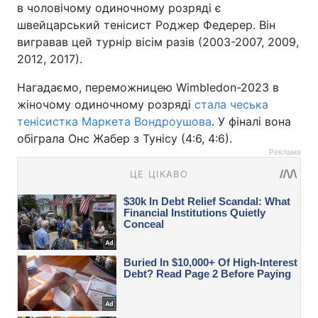
в чоловічому одиночному розряді є
швейцарський тенісист Роджер Федерер. Він
вигравав цей турнір вісім разів (2003-2007, 2009,
2012, 2017).
Нагадаємо, переможницею Wimbledon-2023 в
жіночому одиночному розряді
стала чеська
тенісистка Маркета Вондроушова
. У фіналі вона
обіграла Онс Жабер з Тунісу (4:6, 4:6).
Реклама