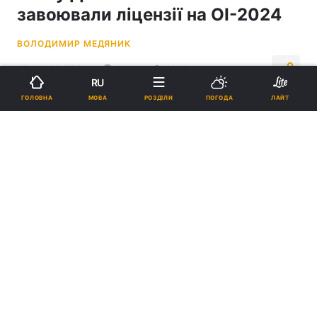
завоювали ліцензії на ОІ-2024
ВОЛОДИМИР МЕДЯНИК
17:36, 16.07.23
1 хв.
1210
RU
МОВА
ГОЛОВНА
РОЗДІЛИ
ПОГОДА
ЛАЙТ
Підпишіться на нас в Google
Ірина Геращенко / фото REUTERS
Ірина Геращенко посіла перше місце з