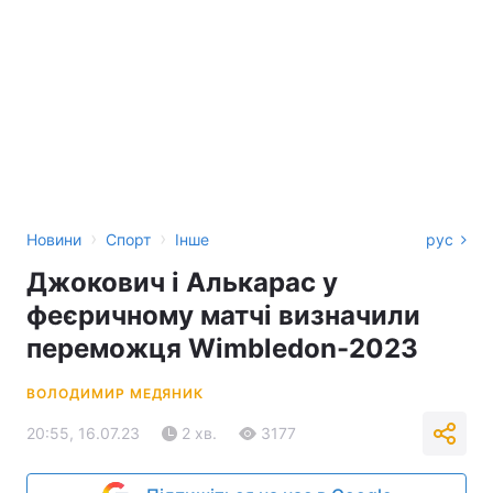
›
›
Новини
Спорт
Інше
рус
Джокович і Алькарас у
феєричному матчі визначили
переможця Wimbledon-2023
ВОЛОДИМИР МЕДЯНИК
20:55, 16.07.23
2 хв.
3177