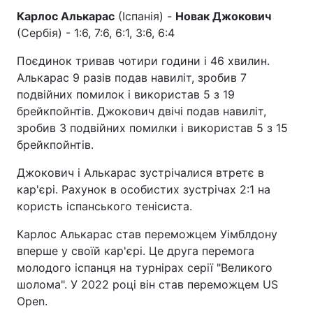
Карлос Алькарас
(Іспанія) -
Новак Джокович
(Сербія) - 1:6, 7:6, 6:1, 3:6, 6:4
Поєдинок тривав чотири години і 46 хвилин.
Алькарас 9 разів подав навиліт, зробив 7
подвійних помилок і використав 5 з 19
брейкпойнтів. Джокович двічі подав навиліт,
зробив 3 подвійних помилки і використав 5 з 15
брейкпойнтів.
Джокович і Алькарас зустрічалися втретє в
кар'єрі. Рахунок в особистих зустрічах 2:1 на
користь іспанського тенісиста.
Карлос Алькарас став переможцем Уімблдону
вперше у своїй кар'єрі. Це друга перемога
молодого іспанця на турнірах серії "Великого
шолома". У 2022 році він став переможцем US
Open.