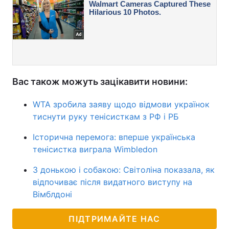
Вас також можуть зацікавити новини:
WTA зробила заяву щодо відмови українок
тиснути руку тенісисткам з РФ і РБ
Історична перемога: вперше українська
тенісистка виграла Wimbledon
З донькою і собакою: Світоліна показала, як
відпочиває після видатного виступу на
Вімблдоні
ПІДТРИМАЙТЕ НАС