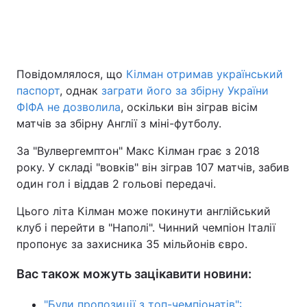
Повідомлялося, що
Кілман отримав український
паспорт
, однак
заграти його за збірну України
ФІФА не дозволила
, оскільки він зіграв вісім
матчів за збірну Англії з міні-футболу.
За "Вулвергемптон" Макс Кілман грає з 2018
року. У складі "вовків" він зіграв 107 матчів, забив
один гол і віддав 2 гольові передачі.
Цього літа Кілман може покинути англійський
клуб і перейти в "Наполі". Чинний чемпіон Італії
пропонує за захисника 35 мільйонів євро.
Вас також можуть зацікавити новини:
"Були пропозиції з топ-чемпіонатів":