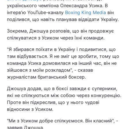
українського чемпіона Олександра Усика. В
інтерв'ю YouTube-каналу
Boxing King Media
він
поділився, що навіть планував відвідати Україну.
Зокрема, Джошуа розповів, що він продовжує
спілкуватися з Усиком через їхні команди.
"Я збирався поїхати в Україну і подивитися, що
там відбувається. Я не зміг це зробити, тому що
команда Усика домовилася на інший час, він не
зійшовся з моїм розкладом", - сказав
журналістам британський боксер.
Джошуа додав, що в боксі завжди є суперники,
які не спілкуються між собою через конкуренцію.
Проте він підкреслив, що у нього чудові
відносини з Усиком.
"Ми з Усиком добре спілкуємося. Він класний", -
заявив Джошуа.