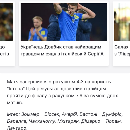
Тема оформлення
 до
Українець Довбик став найкращим
Салах 
стів
гравцем місяця в італійській Серії А
з "Лів
Матч завершився з рахунком 4:3 на користь
"Інтера" Цей результат дозволив італійцям
пройти до фіналу з рахунком 7:6 за сумою двох
матчів.
Інтер: Зоммер - Біссек, Ачербі, Бастоні - Думфріс,
Барелла, Чалханоглу, Мхітарян, Дімарко - Тюрам,
Лаутаро.