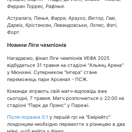
Ферран Торрес, Рафінья.
Астралага, Пенья, Фарре, Араухо, Віктор, Гаві,
Дарвіх, Крістенсен, Левандовськи, Лопес, Фаті,
Форт.
Новини Ліги чемпіонів
Нагадаємо, фінал Ліги чемпіонів УЄФА 2025
відбудеться 31 травня на стадіоні "Альянц Арена"
у Мюнхені. Суперником "Інтера" стане
переможець пари Арсенал - ПСЖ.
Команди зіграють свій матч-відповідь вже
сьогодні, 7 травня. Матч розпочнеться о 22:00 на
стадіоні "Парк де Пренс" у Парижі.
Після поразки 0:1
у першій грі на "Емірейтс"
лондонцям необхідно перемогти з різницею в два
м’ячі, щоб вийти у фінал.