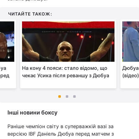
ЧИТАЙТЕ ТАКОЖ:
буа
На кону 4 пояси: стало відомо, що
Дюбуа 
еред
чекає Усика після реваншу з Дюбуа
(відео
Інші новини боксу
Раніше чемпіон світу в суперважкій вазі за
версією IBF Даніель Дюбуа перед матчем з