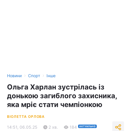
›
›
Новини
Спорт
Інше
Ольга Харлан зустрілась із
донькою загиблого захисника,
яка мріє стати чемпіонкою
ВІОЛЕТТА ОРЛОВА
14:51, 06.05.25
2 хв.
184
АКТУАЛЬНО