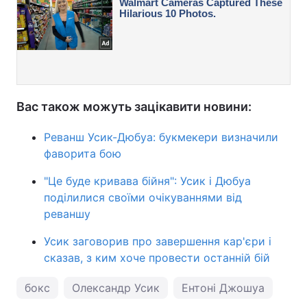
Вас також можуть зацікавити новини:
Реванш Усик-Дюбуа: букмекери визначили
фаворита бою
"Це буде кривава бійня": Усик і Дюбуа
поділилися своїми очікуваннями від
реваншу
Усик заговорив про завершення кар'єри і
сказав, з ким хоче провести останній бій
бокс
Олександр Усик
Ентоні Джошуа