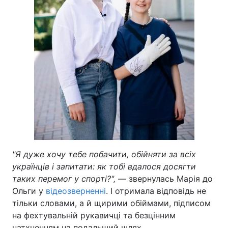
"Я дуже хочу тебе побачити, обійняти за всіх
українців і запитати: як тобі вдалося досягти
таких перемог у спорті?",
— звернулась Марія до
Ольги у
відеозверненні
. І отримала відповідь не
тільки словами, а й щирими обіймами, підписом
на фехтувальній рукавичці та безцінним
натхненням на подальший шлях.