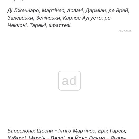
Ді Дженнаро, Мартінес, Аслані, Дарміан, де Врей,
Залевськи, Зелінськи, Карлос Аугусто, ре
Чекконі, Таремі, Фраттезі.
Реклама
ad
Барселона: Щесни - Інтїго Мартінес, Ерік Гарсія,
Кубарсі, Мартін - Педрі, де Йонг, Ольмо - Ямаль,