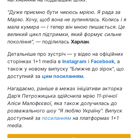
"Дуже приємно бути чиєюсь мрією. Я рада за
Марію. Хочу, щоб вона не зупинялась. Колись і я
мала кумира — і тепер він мною пишається. Це
великий цикл підтримки, який формує сильне
покоління",
— поділилась
Харлан
.
Детальніше про зустріч — у відео на офіційних
сторінках 1+1 media в
Instagram
і
Facebook
, а
також у новому випуску "Ближче до зірок", що
доступний за
цим посиланням
.
Нагадаємо, раніше в межах ініціативи акторка
Дар’я Петрожицька здійснила мрію 11-річної
Аліси Малофєєвої, яка також долучилась до
розважального шоу "Я люблю Україну". Випуск
доступний за
посиланням
на платформах 1+1
media.