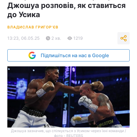
Джошуа розповів, як ставиться
до Усика
ВЛАДИСЛАВ ГРИГОР'ЄВ
13:23, 06.05.25
2 хв.
1219
Підпишіться на нас в Google
Джошуа зазначив, що спілкується з Усиком через їхні команди /
фото - REUTERS