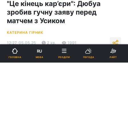
"Це кінець кар’єри": Дюбуа
зробив гучну заяву перед
матчем з Усиком
КАТЕРИНА ГІРНИК
12:27, 05.05.25
2 хв.
1991
RU
МОВА
ГОЛОВНА
РОЗДІЛИ
ПОГОДА
ЛАЙТ
Підпишіться на нас в Google