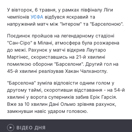
У вівторок, 6 травня, у рамках півфіналу Ліги
чемпіонів
УЄФА
відбувся яскравий та
напружений матч між "Інтером" та "Барселоною".
Головна
Війна
Поєдинок пройшов на легендарному стадіоні
Україна
Політика
"Сан-Сіро" в Мілані, атмосфера була розжарена
до межі. Рахунок у матчі відкрив Лаутаро
Економіка
Світ
Мартінес, скориставшись на 21-й хвилині
помилкою оборони "Барселони". Другий гол на
Спорт
Наука
45-й хвилині реалізував Хакан Чалханоглу.
Техно і зв'язок
Лайт
"Барселона" зуміла відповісти одним голом у
другому таймі, скоротивши відставання - на 54-й
Зброя
Інциденти
хвилині у ворота суперників забив Ерік Гарсія.
Здоров'я
Туризм
Вже за 10 хвилин Дані Ольмо зрівняв рахунок,
замкнувши навіс ударом головою.
Цікавинки
Погода
ВІДЕО ДНЯ
Екологія
Регіони