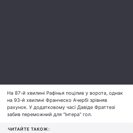
Лонгріди
Відео з Youtube
Статті
Інтерв'ю
Думки
Архів
Вакансії
Контакти
Послуги
На 87-й хвилині Рафінья поцілив у ворота, однак
на 93-й хвилині Франческо Ачербі зрівняв
рахунок. У додатковому часі Давіде Фраттезі
забив переможний для "Інтера" гол.
ЧИТАЙТЕ ТАКОЖ: