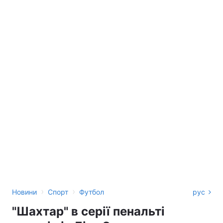
›
›
Новини
Спорт
Футбол
рус
"Шахтар" в серії пенальті