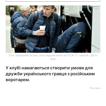
Ілля Забарний зіграє свій перший матч за ПСЖ 17 серпня / фото
УАФ
У клубі намагаються створити умови для
дружби українського гравця з російським
воротарем.
Реклама