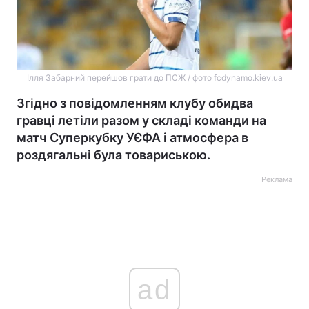
Ілля Забарний перейшов грати до ПСЖ / фото fcdynamo.kiev.ua
Згідно з повідомленням клубу обидва
гравці летіли разом у складі команди на
матч Суперкубку УЄФА і атмосфера в
роздягальні була товариською.
Реклама
ad