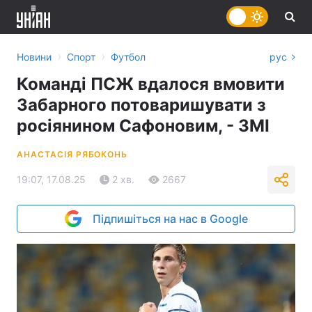
›
›
Новини
Спорт
Футбол
рус
Команді ПСЖ вдалося вмовити
Забарного потоваришувати з
росіянином Сафоновим, - ЗМІ
АНАСТАСІЯ РЯБОКОНЬ
19:07, 17.08.25
2 хв.
2667
Підпишіться на нас в Google