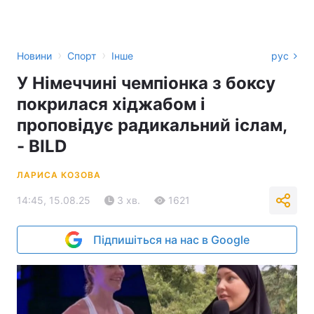
›
›
Новини
Спорт
Інше
рус
У Німеччині чемпіонка з боксу
покрилася хіджабом і
проповідує радикальний іслам,
- BILD
ЛАРИСА КОЗОВА
14:45, 15.08.25
3 хв.
1621
Підпишіться на нас в Google