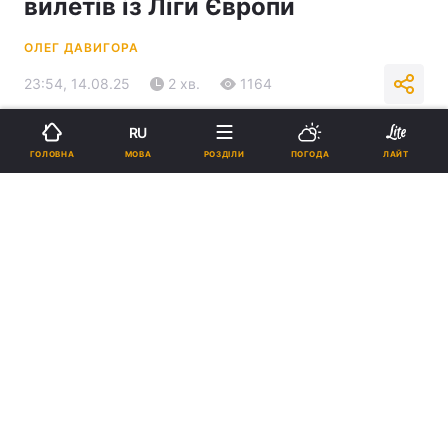
вилетів із Ліги Європи
ОЛЕГ ДАВИГОРА
23:54, 14.08.25
2 хв.
1164
RU
Підпишіться на нас в Google
МОВА
ГОЛОВНА
РОЗДІЛИ
ПОГОДА
ЛАЙТ
"Шахтар" не зміг пройти "Панатінаїкос" / фото x.com/FCShakhtar
Гра пройшла в Кракові на міському стадіоні