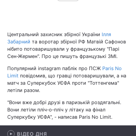
Головна
Війна
Центральний захисник збірної України
Ілля
Україна
Політика
Забарний
та воротар збірної РФ Матвій Сафонов
нібито потоваришували у французькому "Парі
Економіка
Світ
Сен-Жермен". Про це пишуть французькі ЗМІ.
Спорт
Наука
Популярний instagram паблік про ПСЖ
Paris No
Limit
повідомив, що гравці потоваришували, а на
Техно і зв'язок
Лайт
матч за Суперкубок УЄФА проти "Тоттенгема"
летіли разом.
Зброя
Інциденти
"Вони вже добрі друзі в паризькій роздягальні.
Здоров'я
Туризм
Вони летіли пліч-о-пліч у літаку на фінал
Суперкубку УЄФА", - написав Paris No Limit.
Цікавинки
Погода
Екологія
Регіони
ВІДЕО ДНЯ