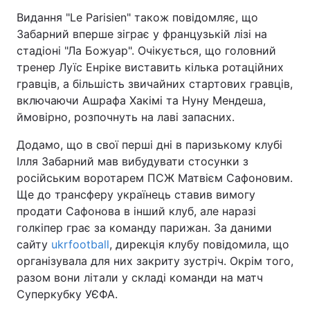
Видання "Le Parisien" також повідомляє, що
Забарний вперше зіграє у французькій лізі на
стадіоні "Ла Божуар". Очікується, що головний
тренер Луїс Енріке виставить кілька ротаційних
гравців, а більшість звичайних стартових гравців,
включаючи Ашрафа Хакімі та Нуну Мендеша,
ймовірно, розпочнуть на лаві запасних.
Додамо, що в свої перші дні в паризькому клубі
Ілля Забарний мав вибудувати стосунки з
російським воротарем ПСЖ Матвієм Сафоновим.
Ще до трансферу українець ставив вимогу
продати Сафонова в інший клуб, але наразі
голкіпер грає за команду парижан. За даними
сайту
ukrfootball
, дирекція клубу повідомила, що
організувала для них закриту зустріч. Окрім того,
разом вони літали у складі команди на матч
Суперкубку УЄФА.