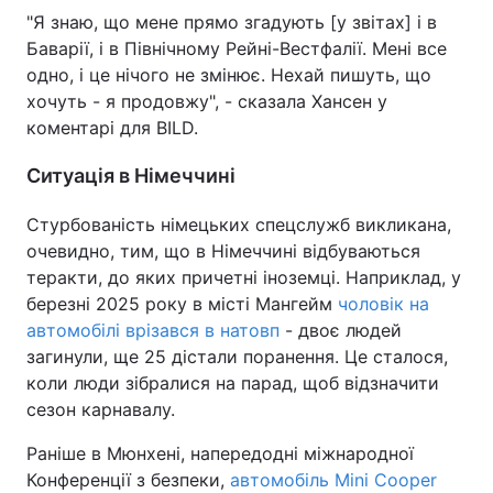
"Я знаю, що мене прямо згадують [у звітах] і в
Баварії, і в Північному Рейні-Вестфалії. Мені все
одно, і це нічого не змінює. Нехай пишуть, що
хочуть - я продовжу", - сказала Хансен у
коментарі для BILD.
Ситуація в Німеччині
Стурбованість німецьких спецслужб викликана,
очевидно, тим, що в Німеччині відбуваються
теракти, до яких причетні іноземці. Наприклад, у
березні 2025 року в місті Мангейм
чоловік на
автомобілі врізався в натовп
- двоє людей
загинули, ще 25 дістали поранення. Це сталося,
коли люди зібралися на парад, щоб відзначити
сезон карнавалу.
Раніше в Мюнхені, напередодні міжнародної
Конференції з безпеки,
автомобіль Mini Cooper