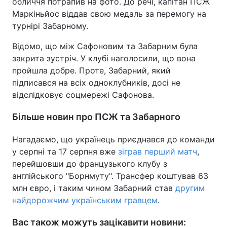
обличчя потрапив на фото. До речі, капітан ПСЖ
Маркіньйос віддав свою медаль за перемогу на
Тема оформлення
турнірі Забарному.
Відомо, що між Сафоновим та Забарним була
закрита зустріч. У клубі наголосили, що вона
пройшла добре. Проте, Забарний, який
підписався на всіх одноклубників, досі не
відслідковує соцмережі Сафонова.
Більше новин про ПСЖ та Забарного
Нагадаємо, що українець приєднався до команди
у серпні та 17 серпня вже
зіграв перший матч
,
перейшовши до французького клубу з
англійського "Борнмуту". Трансфер коштував 63
млн євро, і таким чином Забарний став
другим
найдорожчим українським гравцем
.
Вас також можуть зацікавити новини: