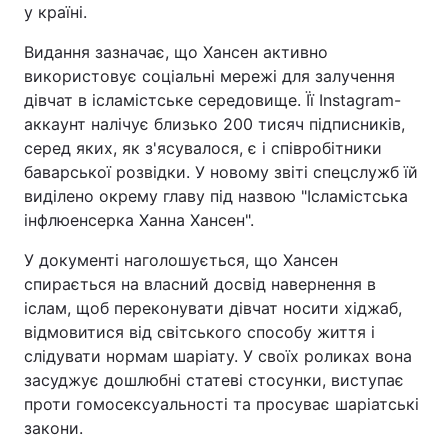
у країні.
Видання зазначає, що Хансен активно
використовує соціальні мережі для залучення
дівчат в ісламістське середовище. Її Instagram-
аккаунт налічує близько 200 тисяч підписників,
серед яких, як з'ясувалося, є і співробітники
баварської розвідки. У новому звіті спецслужб їй
виділено окрему главу під назвою "Ісламістська
інфлюенсерка Ханна Хансен".
У документі наголошується, що Хансен
спирається на власний досвід навернення в
іслам, щоб переконувати дівчат носити хіджаб,
відмовитися від світського способу життя і
слідувати нормам шаріату. У своїх роликах вона
засуджує дошлюбні статеві стосунки, виступає
проти гомосексуальності та просуває шаріатські
закони.