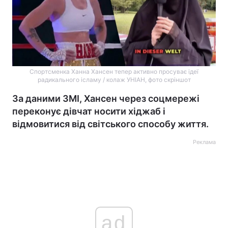
Спортсменка Ханна Хансен тепер активно просуває ідеї
радикального ісламу / колаж УНІАН, фото скріншот
За даними ЗМІ, Хансен через соцмережі
переконує дівчат носити хіджаб і
відмовитися від світського способу життя.
Реклама
ad