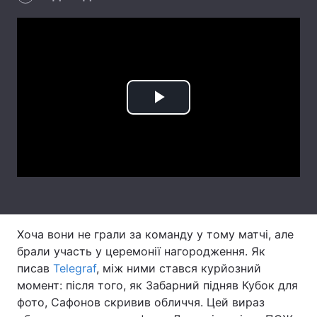
Лонгріди
Відео з Youtube
Статті
Інтерв'ю
Думки
Play
Архів
Вакансії
Video
Контакти
Послуги
Хоча вони не грали за команду у тому матчі, але
брали участь у церемонії нагородження. Як
писав
Telegraf
, між ними стався курйозний
момент: після того, як Забарний підняв Кубок для
фото, Сафонов скривив обличчя. Цей вираз