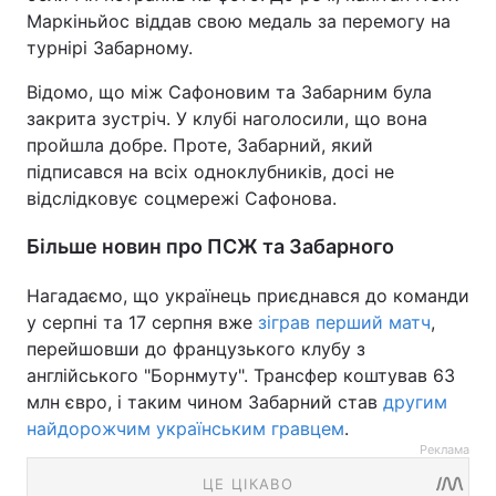
Маркіньйос віддав свою медаль за перемогу на
турнірі Забарному.
Відомо, що між Сафоновим та Забарним була
закрита зустріч. У клубі наголосили, що вона
пройшла добре. Проте, Забарний, який
підписався на всіх одноклубників, досі не
відслідковує соцмережі Сафонова.
Більше новин про ПСЖ та Забарного
Нагадаємо, що українець приєднався до команди
у серпні та 17 серпня вже
зіграв перший матч
,
перейшовши до французького клубу з
англійського "Борнмуту". Трансфер коштував 63
млн євро, і таким чином Забарний став
другим
найдорожчим українським гравцем
.
Реклама