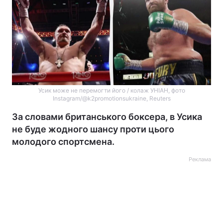
Усик може не перемогти його / колаж УНІАН, фото
Instagram/@k2promotionsukraine, Reuters
За словами британського боксера, в Усика
не буде жодного шансу проти цього
молодого спортсмена.
Реклама