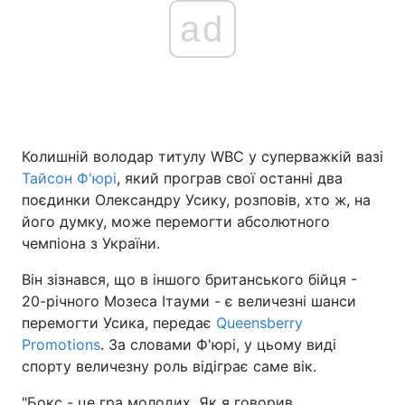
ad
Колишній володар титулу WBC у суперважкій вазі
Тайсон Ф'юрі
, який програв свої останні два
поєдинки Олександру Усику, розповів, хто ж, на
його думку, може перемогти абсолютного
чемпіона з України.
Він зізнався, що в іншого британського бійця -
20-річного Мозеса Ітауми - є величезні шанси
перемогти Усика, передає
Queensberry
Promotions
. За словами Ф'юрі, у цьому виді
спорту величезну роль відіграє саме вік.
"Бокс - це гра молодих. Як я говорив