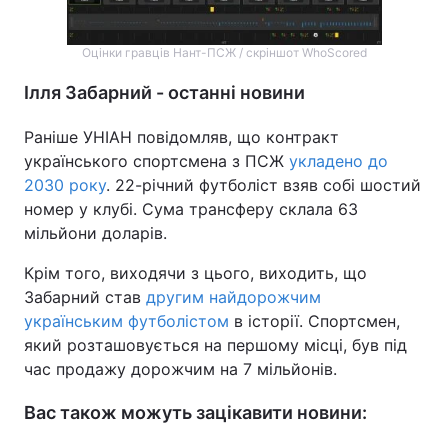
Оцінки гравців Нант-ПСЖ / скріншот WhoScored
Ілля Забарний - останні новини
Раніше УНІАН повідомляв, що контракт
українського спортсмена з ПСЖ
укладено до
2030 року
. 22-річний футболіст взяв собі шостий
номер у клубі. Сума трансферу склала 63
мільйони доларів.
Крім того, виходячи з цього, виходить, що
Забарний став
другим найдорожчим
українським футболістом
в історії. Спортсмен,
який розташовується на першому місці, був під
час продажу дорожчим на 7 мільйонів.
Вас також можуть зацікавити новини: