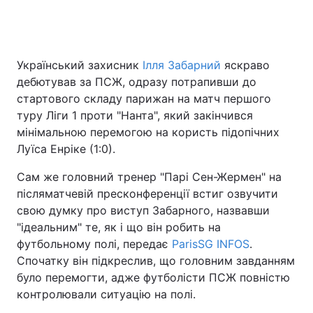
Головна
Війна
Український захисник
Ілля Забарний
яскраво
дебютував за ПСЖ, одразу потрапивши до
Україна
Політика
стартового складу парижан на матч першого
туру Ліги 1 проти "Нанта", який закінчився
Економіка
Світ
мінімальною перемогою на користь підопічних
Луїса Енріке (1:0).
Спорт
Наука
Сам же головний тренер "Парі Сен-Жермен" на
Техно і зв'язок
Лайт
післяматчевій пресконференції встиг озвучити
свою думку про виступ Забарного, назвавши
Зброя
Інциденти
"ідеальним" те, як і що він робить на
футбольному полі, передає
ParisSG INFOS
.
Здоров'я
Туризм
Спочатку він підкреслив, що головним завданням
Цікавинки
Погода
було перемогти, адже футболісти ПСЖ повністю
контролювали ситуацію на полі.
Екологія
Регіони