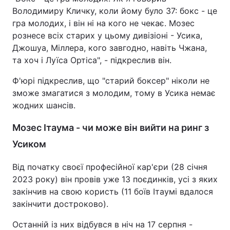
Володимиру Кличку, коли йому було 37: бокс - це
гра молодих, і він ні на кого не чекає. Мозес
рознесе всіх старих у цьому дивізіоні - Усика,
Джошуа, Міллера, кого завгодно, навіть Чжана,
та хоч і Луїса Ортіса", - підкреслив він.
Ф'юрі підкреслив, що "старий боксер" ніколи не
зможе змагатися з молодим, тому в Усика немає
жодних шансів.
Мозес Ітаума - чи може він вийти на ринг з
Усиком
Від початку своєї професійної кар'єри (28 січня
2023 року) він провів уже 13 поєдинків, усі з яких
закінчив на свою користь (11 боїв Ітаумі вдалося
закінчити достроково).
Останній із них відбувся в ніч на 17 серпня -