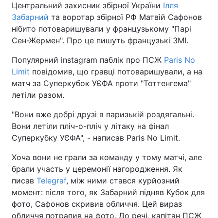
Центральний захисник збірної України
Ілля
Забарний
та воротар збірної РФ Матвій Сафонов
нібито потоваришували у французькому "Парі
Сен-Жермен". Про це пишуть французькі ЗМІ.
Популярний instagram паблік про ПСЖ
Paris No
Limit
повідомив, що гравці потоваришували, а на
матч за Суперкубок УЄФА проти "Тоттенгема"
летіли разом.
"Вони вже добрі друзі в паризькій роздягальні.
Вони летіли пліч-о-пліч у літаку на фінал
Суперкубку УЄФА", - написав Paris No Limit.
Хоча вони не грали за команду у тому матчі, але
брали участь у церемонії нагородження. Як
писав
Telegraf
, між ними стався курйозний
момент: після того, як Забарний підняв Кубок для
фото, Сафонов скривив обличчя. Цей вираз
обличчя потрапив на фото. До речі, капітан ПСЖ