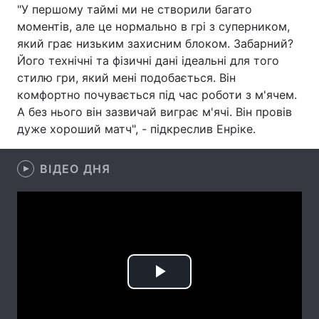
"У першому таймі ми не створили багато
Лонгріди
моментів, але це нормально в грі з суперником,
який грає низьким захисним блоком. Забарний?
Його технічні та фізичні дані ідеальні для того
Відео з Youtube
Статті
стилю гри, який мені подобається. Він
комфортно почувається під час роботи з м'ячем.
Інтерв'ю
Думки
А без нього він зазвичай виграє м'ячі. Він провів
дуже хороший матч", - підкреслив Енріке.
Архів
Вакансії
Контакти
ВІДЕО ДНЯ
Послуги
Play