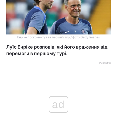
Енріке прокоментував перший тур / фото Getty Images
Луїс Енріке розповів, які його враження від
перемоги в першому турі.
Реклама
ad