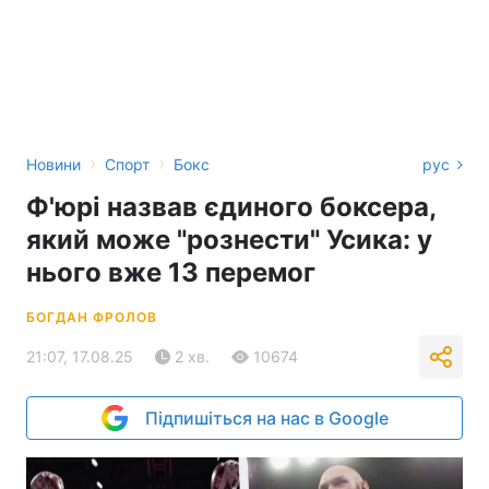
›
›
Новини
Спорт
Бокс
рус
Ф'юрі назвав єдиного боксера,
який може "рознести" Усика: у
нього вже 13 перемог
БОГДАН ФРОЛОВ
21:07, 17.08.25
2 хв.
10674
Підпишіться на нас в Google