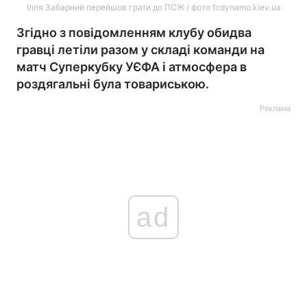
Ілля Забарний перейшов грати до ПСЖ / фото fcdynamo.kiev.ua
Згідно з повідомленням клубу обидва
гравці летіли разом у складі команди на
матч Суперкубку УЄФА і атмосфера в
роздягальні була товариською.
Реклама
ad