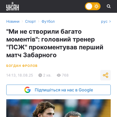
›
›
Новини
Спорт
Футбол
рус
"Ми не створили багато
моментів": головний тренер
"ПСЖ" прокоментував перший
матч Забарного
БОГДАН ФРОЛОВ
14:13, 18.08.25
2 хв.
768
Підпишіться на нас в Google