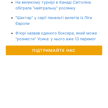
На великому турнірі в Канаді Світоліна
обіграла "нейтральну" росіянку
"Шахтар" у серії пенальті вилетів із Ліги
Європи
Ф'юрі назвав єдиного боксера, який може
"рознести" Усика: у нього вже 13 перемог
ПІДТРИМАЙТЕ НАС