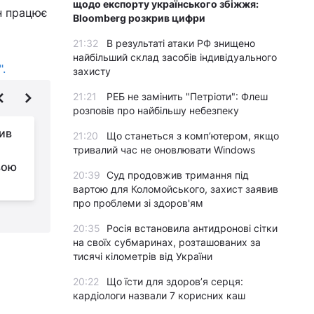
щодо експорту українського збіжжя:
ін працює
Bloomberg розкрив цифри
21:32
В результаті атаки РФ знищено
найбільший склад засобів індивідуального
.
захисту
21:21
РЕБ не замінить "Петріоти": Флеш
розповів про найбільшу небезпеку
лив
Малиновський
21:20
Що станеться з комп’ютером, якщо
присоромив
тривалий час не оновлювати Windows
вою
Тимощука за
20:39
Суд продовжив тримання під
мовчання про війну
"
вартою для Коломойського, захист заявив
про проблеми зі здоров'ям
20:35
Росія встановила антидронові сітки
на своїх субмаринах, розташованих за
тисячі кілометрів від України
20:22
Що їсти для здоров’я серця:
кардіологи назвали 7 корисних каш