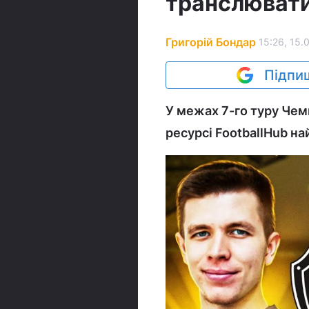
транслювати
Григорій Бондар
15:26, 15.
Підпиш
У межах 7-го туру Чемп
ресурсі FootballHub н