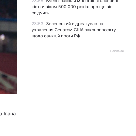
23:58
Вчені знайшли молоток зі слонової
кістки віком 500 000 років: про що він
свідчить
23:53
Зеленський відреагував на
ухвалення Сенатом США законопроєкту
щодо санкцій проти РФ
Реклама
 Івана