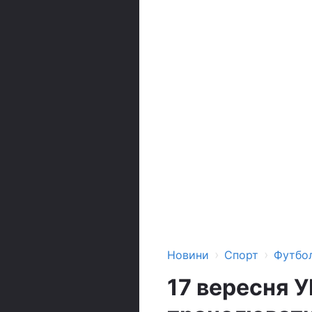
›
›
Новини
Спорт
Футбо
17 вересня У