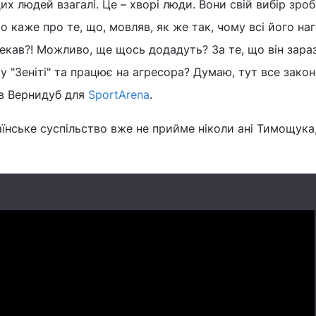
их людей взагалі. Це – хворі люди. Вони свій вибір зроб
 каже про те, що, мовляв, як же так, чому всі його на
екав?! Можливо, ще щось додадуть? За те, що він зара
у "Зеніті" та працює на агресора? Думаю, тут все закон
ав Вернидуб для
SportArena
.
їнське суспільство вже не прийме ніколи ані Тимощука,