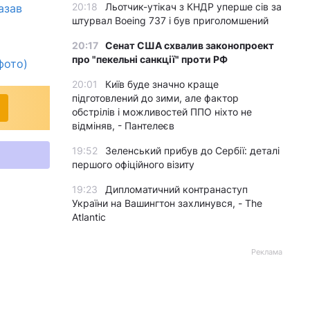
20:18
Льотчик-утікач з КНДР уперше сів за
азав
штурвал Boeing 737 і був приголомшений
20:17
Сенат США схвалив законопроект
про "пекельні санкції" проти РФ
фото)
20:01
Київ буде значно краще
підготовлений до зими, але фактор
обстрілів і можливостей ППО ніхто не
відміняв, - Пантелеєв
19:52
Зеленський прибув до Сербії: деталі
першого офіційного візиту
19:23
Дипломатичний контранаступ
України на Вашингтон захлинувся, - The
Atlantic
Реклама