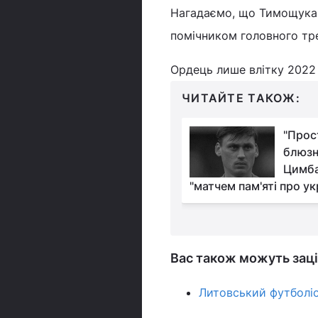
Нагадаємо, що Тимощука
помічником головного тре
Ордець лише влітку 2022
ЧИТАЙТЕ ТАКОЖ:
Малиновський
"Прос
присоромив
блюзні
Тимощука за
Цимба
ро війну
"матчем пам'яті про ук
Вас також можуть заці
Литовський футболі