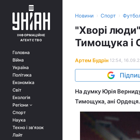
›
›
Новини
Спорт
Футбо
"Хворі люди"
ІНФОРМАЦІЙНЕ
Тимощука і 
АГЕНТСТВО
Головна
Артем Будрін
Війна
12:54, 16.09.
Україна
Підпиш
Політика
Економіка
Світ
На думку Юрія Верниду
Екологія
Тимощука, ані Ордеця.
Регіони
Спорт
Наука
Техно і зв'язок
Лайт