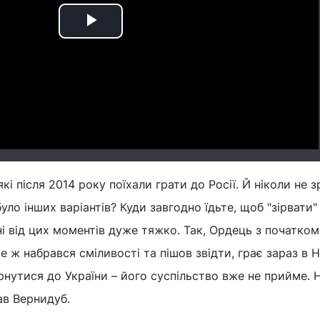
Play
Video
які після 2014 року поїхали грати до Росії. Й ніколи не 
уло інших варіантів? Куди завгодно їдьте, щоб "зірвати"
ні від цих моментів дуже тяжко. Так, Ордець з початком
 ж набрався сміливості та пішов звідти, грає зараз в Н
рнутися до України – його суспільство вже не прийме. Н
ав Вернидуб.