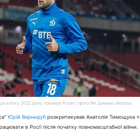
ше влітку 2022 року покинув Росію / фото ФК Динамо Москва
са"
Юрій Вернидуб
розкритикував Анатолія Тимощука та
рацювати в Росії після початку повномасштабної війни.