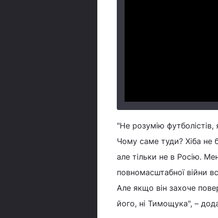
"Не розумію футболістів, 
Чому саме туди? Хіба не б
але тільки не в Росію. Ме
повномасштабної війни все
Але якщо він захоче пове
його, ні Тимощука", – дод