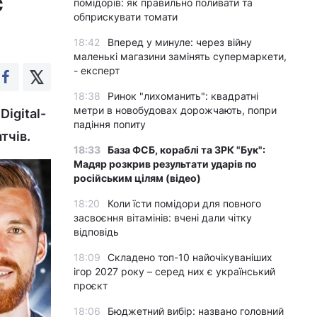
с
помідорів: як правильно поливати та
обприскувати томати
18:42
Вперед у минуле: через війну
маленькі магазини замінять супермаркети,
- експерт
18:38
Ринок "лихоманить": квадратні
метри в новобудовах дорожчають, попри
Digital-
падіння попиту
тчів.
18:33
База ФСБ, кораблі та ЗРК "Бук":
Мадяр розкрив результати ударів по
російським цілям (відео)
18:20
Коли їсти помідори для повного
засвоєння вітамінів: вчені дали чітку
відповідь
18:09
Складено топ-10 найочікуваніших
ігор 2027 року – серед них є український
проєкт
18:06
Бюджетний вибір: названо головний