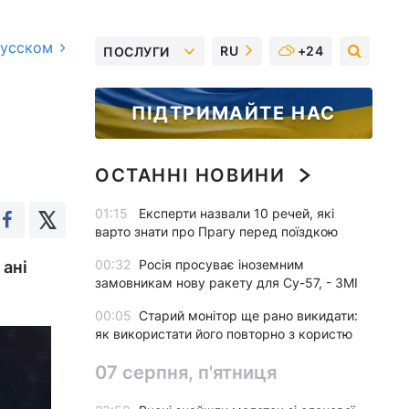
русском
RU
+24
ПОСЛУГИ
ПІДТРИМАЙТЕ НАС
ОСТАННІ НОВИНИ
01:15
Експерти назвали 10 речей, які
варто знати про Прагу перед поїздкою
00:32
Росія просуває іноземним
 ані
замовникам нову ракету для Су-57, - ЗМІ
00:05
Старий монітор ще рано викидати:
як використати його повторно з користю
07 серпня, п'ятниця