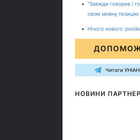
"Завжди говорив і г
свою мовну позицію
Нічого нового: росі
ДОПОМОЖ
Читати УНІАН
НОВИНИ ПАРТНЕР