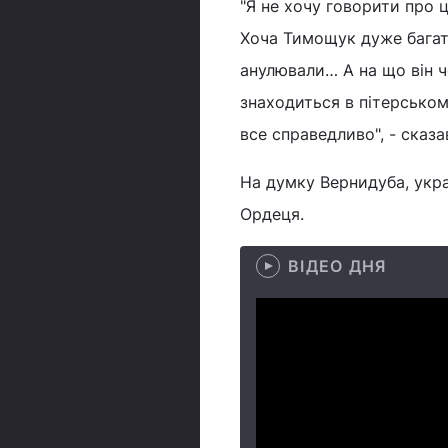
"Я не хочу говорити про ц
Хоча Тимощук дуже багато
анулювали… А на що він ч
знаходиться в пітерськом
все справедливо", - сказ
На думку Вернидуба, укра
Ордеця.
ВІДЕО ДНЯ