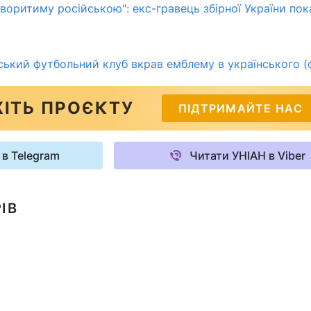
оворитиму російською": екс-гравець збірної України пок
йський футбольний клуб вкрав емблему в українського (
ІТЬ ПРОЄКТУ
ПІДТРИМАЙТЕ НАС
 в Telegram
Читати УНІАН в Viber
ІВ