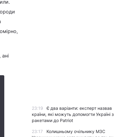
или.
городи
з
омірно,
 ані
23:19
Є два варіанти: експерт назвав
країни, які можуть допомогти Україні з
ракетами до Patriot
23:17
Колишньому очільнику МЗС