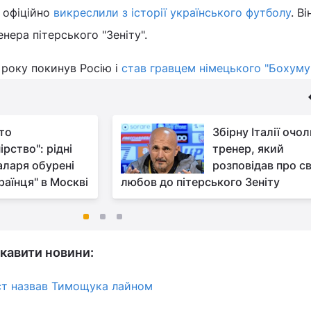
 офіційно
викреслили з історії українського футболу
. В
нера пітерського "Зеніту".
 року покинув Росію і
став гравцем німецького "Бохуму"
то
Збірну Італії очо
рство": рідні
тренер, який
ларя обурені
розповідав про с
раїнця" в Москві
любов до пітерського Зеніту
кавити новини:
ст назвав Тимощука лайном