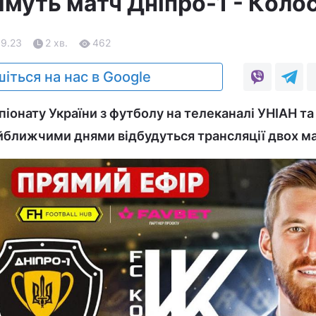
муть матч Дніпро-1 - Коло
09.23
2 хв.
462
іться на нас в Google
іонату України з футболу на телеканалі УНІАН та 
айближчими днями відбудуться трансляції двох ма