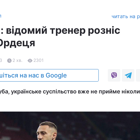
л
читать на 
: відомий тренер розніс
Ордеця
23
2 хв.
2301
іться на нас в Google
ба, українське суспільство вже не прийме ніколи