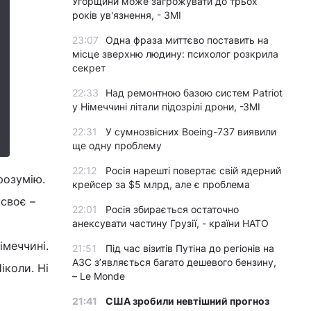
Угорщини може загрожувати до трьох
років ув'язнення, - ЗМІ
23:07
Одна фраза миттєво поставить на
місце зверхню людину: психолог розкрила
секрет
22:33
Над ремонтною базою систем Patriot
у Німеччині літали підозрілі дрони, -ЗМІ
22:31
У сумнозвісних Boeing-737 виявили
ще одну проблему
22:12
Росія нарешті повертає свій ядерний
зрозумію.
крейсер за $5 млрд, але є проблема
 своє –
22:01
Росія збирається остаточно
анексувати частину Грузії, - країни НАТО
імеччині.
21:51
Під час візитів Путіна до регіонів на
АЗС з’являється багато дешевого бензину,
іколи. Ні
– Le Monde
21:41
США зробили невтішний прогноз