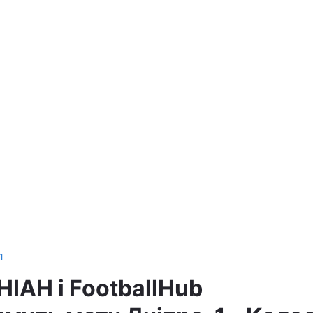
л
НІАН і FootballHub