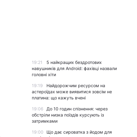
19:21
5 найкращих бездротових
навушників для Android: фахівці назвали
головні хіти
19:19
Найдорожчим ресурсом на
астероїдах може виявитися зовсім не
платина: що кажуть вчені
19:06
До 10 годин спізнення: через
обстріли низка поїздів курсують із
затримками
19:00
Що дає сироватка з йодом для