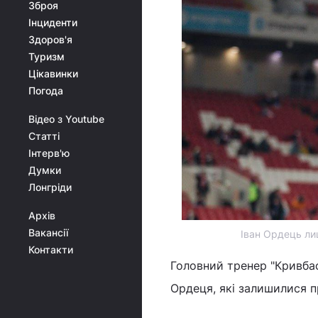
Зброя
Інциденти
Здоров'я
Туризм
Цікавинки
Погода
Відео з Youtube
Статті
Інтерв'ю
Думки
Лонгріди
Архів
Вакансії
Іван Ордець ли
Контакти
Головний тренер "Кривба
Ордеця, які залишилися п