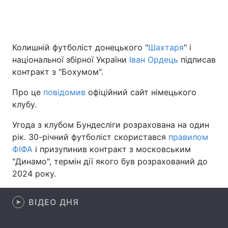
Головна
Війна
Колишній футболіст донецького "
Шахтаря
" і
національної збірної України
Іван Ордець
підписав
Україна
Політика
контракт з "Бохумом".
Економіка
Світ
Про це
повідомив
офіційний сайт німецького
клубу.
Спорт
Наука
Угода з клубом Бундесліги розрахована на один
Техно і зв'язок
Лайт
рік. 30-річний футболіст скористався
правилом
ФІФА
і призупинив контракт з московським
Зброя
Інциденти
"Динамо", термін дії якого був розрахований до
2024 року.
Здоров'я
Туризм
Цікавинки
Погода
ВІДЕО ДНЯ
Екологія
Регіони