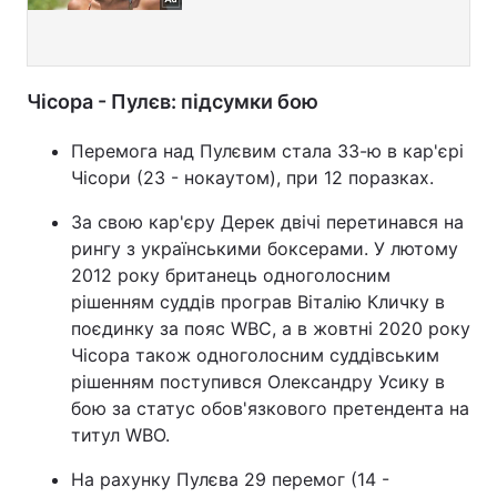
Чісора - Пулєв: підсумки бою
Перемога над Пулєвим стала 33-ю в кар'єрі
Чісори (23 - нокаутом), при 12 поразках.
За свою кар'єру Дерек двічі перетинався на
рингу з українськими боксерами. У лютому
2012 року британець одноголосним
рішенням суддів програв Віталію Кличку в
поєдинку за пояс WBC, а в жовтні 2020 року
Чісора також одноголосним суддівським
рішенням поступився Олександру Усику в
бою за статус обов'язкового претендента на
титул WBO.
На рахунку Пулєва 29 перемог (14 -