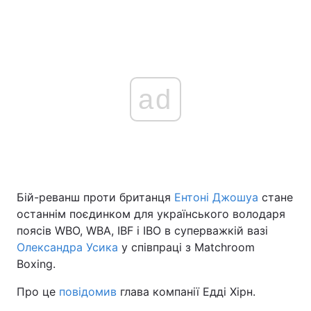
ad
Бій-реванш проти британця
Ентоні Джошуа
стане
останнім поєдинком для українського володаря
поясів WBO, WBA, IBF і IBO в суперважкій вазі
Олександра Усика
у співпраці з Matchroom
Boxing.
Про це
повідомив
глава компанії Едді Хірн.