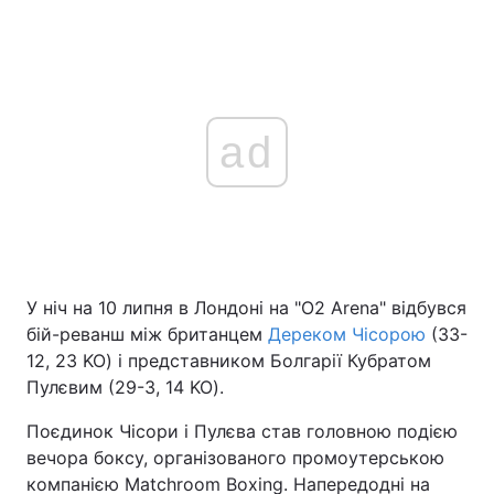
ad
У ніч на 10 липня в Лондоні на "O2 Arena" відбувся
бій-реванш між британцем
Дереком Чісорою
(33-
12, 23 KO) і представником Болгарії Кубратом
Пулєвим (29-3, 14 KO).
Поєдинок Чісори і Пулєва став головною подією
вечора боксу, організованого промоутерською
компанією Matchroom Boxing. Напередодні на