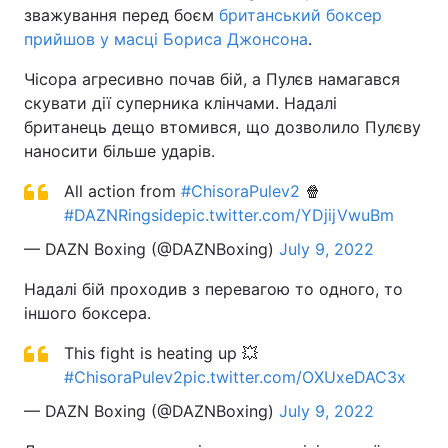
зважування перед боєм
британський боксер
прийшов у масці Бориса Джонсона
.
Чісора агресивно почав бій, а Пулєв намагався
скувати дії суперника клінчами. Надалі
британець дещо втомився, що дозволило Пулєву
наносити більше ударів.
All action from
#ChisoraPulev2
🍿
#DAZNRingside
pic.twitter.com/YDjijVwuBm
— DAZN Boxing (@DAZNBoxing)
July 9, 2022
Надалі бій проходив з перевагою то одного, то
іншого боксера.
This fight is heating up 💥
#ChisoraPulev2
pic.twitter.com/OXUxeDAC3x
— DAZN Boxing (@DAZNBoxing)
July 9, 2022