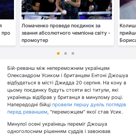
я
Ломаченко проведе поєдинок за
Колишн
- про
звання абсолютного чемпіона світу -
прийшо
промоутер
Бориса
Бій-реванш між непереможним українцем
Олександром Усиком і британцем Ентоні Джошуа
відбудеться в місті Джидда 20 серпня. На кону в
цьому поєдинку будуть стояти всі титули, які
українець відібрав у британця в минулому році.
Напередодні бійці
провели першу дуель поглядів
перед реваншем
, "переможцем" якої став Усик.
Минулої осені українець переміг Джошуа
одноголосним рішенням суддів і завоював