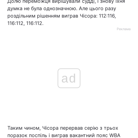
Долю переможця вирішували судді, і знову їхня
думка не була однозначною. Але цього разу
роздільним рішенням виграв Чісора: 112:116,
116:112, 116:112.
Реклама
ad
Таким чином, Чісора перервав серію з трьох
поразок поспіль і виграв вакантний пояс WBA