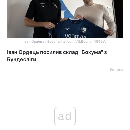
Іван Ордець / фото twitter.com/VfLBochum1848eV
Іван Ордець посилив склад "Бохума" з
Бундесліги.
Реклама
ad