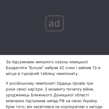
Лонгріди
ad
Відео з Youtube
Статті
Інтерв'ю
Думки
Архів
Вакансії
Контакти
За підсумками минулого сезону німецької
Послуги
Бундесліги "Бохум" набрав 42 очки і зайняв 13-е
місце в турнірній таблиці чемпіонату.
У російському чемпіонаті Ордець провів три
роки своєї кар'єри. З моменту початку війни,
уродженець Ближнього Донецької області
мовчазно підтримав напад РФ на свою Україну.
Крім того, він засвітився на корпоративі з нагоди