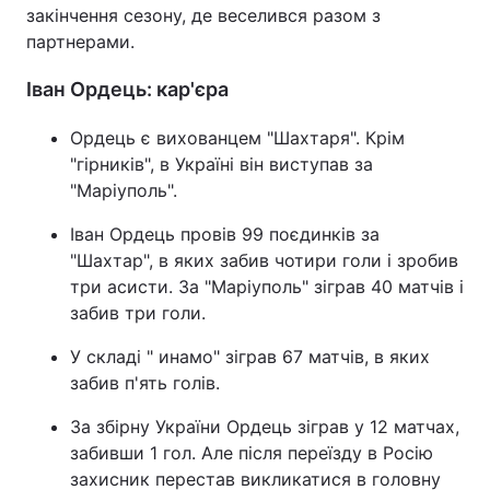
закінчення сезону, де веселився разом з
Тема оформлення
партнерами.
Іван Ордець: кар'єра
Ордець є вихованцем "Шахтаря". Крім
"гірників", в Україні він виступав за
"Маріуполь".
Іван Ордець провів 99 поєдинків за
"Шахтар", в яких забив чотири голи і зробив
три асисти. За "Маріуполь" зіграв 40 матчів і
забив три голи.
У складі " инамо" зіграв 67 матчів, в яких
забив п'ять голів.
За збірну України Ордець зіграв у 12 матчах,
забивши 1 гол. Але після переїзду в Росію
захисник перестав викликатися в головну