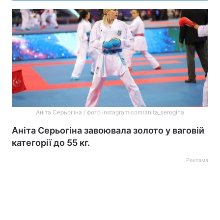
Аніта Серьогіна / фото instagram.com/anita_serogina
Аніта Серьогіна завоювала золото у ваговій
категорії до 55 кг.
Реклама