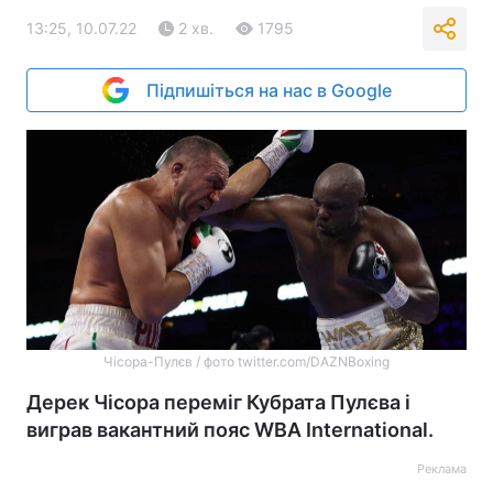
13:25, 10.07.22
2 хв.
1795
Підпишіться на нас в Google
Чісора-Пулєв / фото twitter.com/DAZNBoxing
Дерек Чісора переміг Кубрата Пулєва і
виграв вакантний пояс WBA International.
Реклама