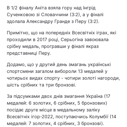
В 1/2 фіналу Аніта взяла гору над Інгрід
Сученковою зі Словаччини (3:2), а у фіналі
здолала Александру Гранде з Перу (3:2).
Примітно, що на попередніх Всесвітніх іграх, які
проходили в 2017 році, Серьогіна завоювала
срібну медаль, програвши у фіналі якраз
представниці Перу.
Додамо, що у другий день змагань українські
спортсмени загалом вибороли 13 медалей у
чотирьох видах спорту - чотири золоті нагороди,
шість срібних та три бронзові.
За підсумками двох днів змагання Україна (17
медалей: 6 золотих, 6 срібних, 5 бронзових)
посідає друге місце в медальному заліку
Всесвітніх ігор-2022, поступаючись Колумбії (14
медалей: 7 золотих, 4 срібних, 3 бронзові).