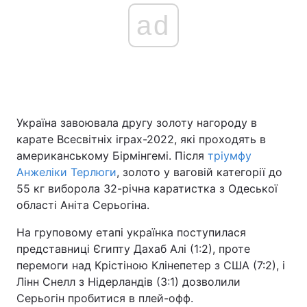
ad
Україна завоювала другу золоту нагороду в
карате Всесвітніх іграх-2022, які проходять в
американському Бірмінгемі. Після
тріумфу
Анжеліки Терлюги
, золото у ваговій категорії до
55 кг виборола 32-річна каратистка з Одеської
області Аніта Серьогіна.
На груповому етапі українка поступилася
представниці Єгипту Дахаб Алі (1:2), проте
перемоги над Крістіною Клінепетер з США (7:2), і
Лінн Снелл з Нідерландів (3:1) дозволили
Серьогін пробитися в плей-офф.