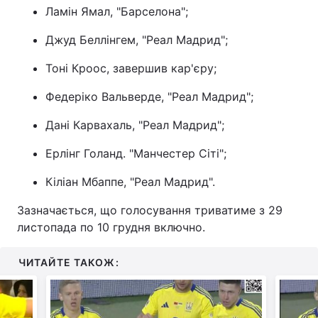
Ламін Ямал, "Барселона";
Джуд Беллінгем, "Реал Мадрид";
Тоні Кроос, завершив кар'єру;
Федеріко Вальверде, "Реал Мадрид";
Дані Карвахаль, "Реал Мадрид";
Ерлінг Голанд. "Манчестер Сіті";
Кіліан Мбаппе, "Реал Мадрид".
Зазначається, що голосування триватиме з 29
листопада по 10 грудня включно.
ЧИТАЙТЕ ТАКОЖ: