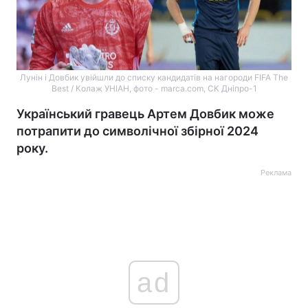
Лунін і Довбик увійшли до списку кандидатів на нагороди FIFA The
Best / Колаж УНІАН, фото - marca.com, СК Дніпро-1
Український гравець Артем Довбик може
потрапити до символічної збірної 2024
року.
Реклама
ad