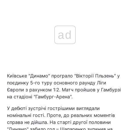
ad
Київське "Динамо" програло "Вікторії Пльзень" у
поєдинку 5-го туру основного раунду Ліги
Європи з рахунком 1:2. Матч пройшов у Гамбурзі
на стадіоні "Гамбург-Арена".
У дебюті зустрічі гострішими виглядали
номінальні гості. Проте, до реальних моментів
справа не дійшла. На старті другої половини
"Динамо" забило гол – Шапаренко зупинив на