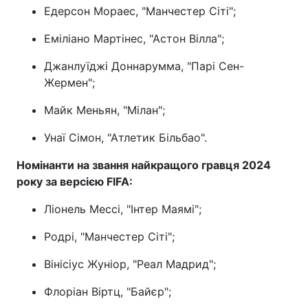
Едерсон Мораес, "Манчестер Сіті";
Тема оформлення
Еміліано Мартінес, "Астон Вілла";
Джанлуїджі Доннарумма, "Парі Сен-
Жермен";
Майк Меньян, "Мілан";
Унаї Сімон, "Атлетик Більбао".
Номінанти на звання найкращого гравця 2024
року за версією FIFA:
Ліонель Мессі, "Інтер Маямі";
Родрі, "Манчестер Сіті";
Вінісіус Жуніор, "Реал Мадрид";
Флоріан Віртц, "Байєр";