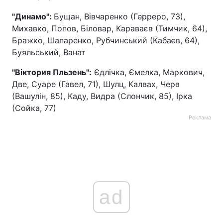
"Динамо":
Бущан, Вівчаренко (Герреро, 73),
Михавко, Попов, Біловар, Караваєв (Тимчик, 64),
Бражко, Шапаренко, Рубчинський (Кабаєв, 64),
Буяльський, Ванат
"Віктория Пльзень":
Єдлічка, Ємелка, Маркович,
Две, Суаре (Гавел, 71), Шулц, Калвах, Черв
(Вашулін, 85), Каду, Видра (Слончик, 85), Ірка
(Сойка, 77)
Реклама
ad