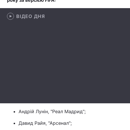
року за версією FIFA:
Лонгріди
ВІДЕО ДНЯ
Відео з Youtube
Статті
Інтерв'ю
Думки
Архів
Вакансії
Контакти
Послуги
Андрій Лунін, "Реал Мадрид";
Давид Райя, "Арсенал";