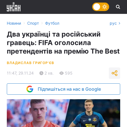
›
›
Новини
Спорт
Футбол
рус
Два українці та російський
гравець: FIFA оголосила
претендентів на премію The Best
ВЛАДИСЛАВ ГРИГОР'ЄВ
11:47, 29.11.24
2 хв.
595
Підпишіться на нас в Google