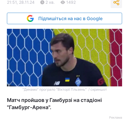
21:51, 28.11.24
2 хв.
1492
Підпишіться на нас в Google
"Динамо" програло "Вікторії Пльзень" / скриншот
Матч пройшов у Гамбурзі на стадіоні
"Гамбург-Арена".
Реклама