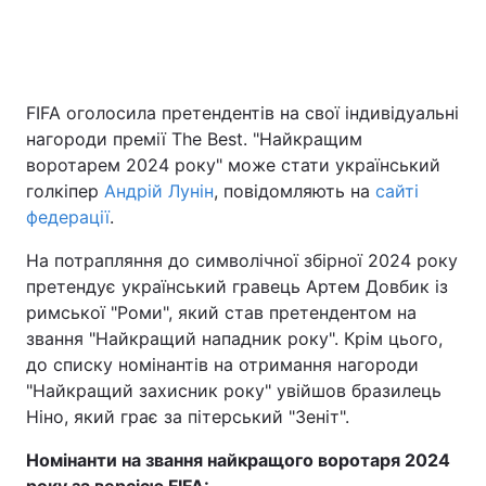
Головна
Війна
FIFA оголосила претендентів на свої індивідуальні
нагороди премії The Best. "Найкращим
Україна
Політика
воротарем 2024 року" може стати український
Економіка
Світ
голкіпер
Андрій Лунін
, повідомляють на
сайті
федерації
.
Спорт
Наука
На потрапляння до символічної збірної 2024 року
Техно і зв'язок
Лайт
претендує український гравець Артем Довбик із
римської "Роми", який став претендентом на
Зброя
Інциденти
звання "Найкращий нападник року". Крім цього,
до списку номінантів на отримання нагороди
Здоров'я
Туризм
"Найкращий захисник року" увійшов бразилець
Ніно, який грає за пітерський "Зеніт".
Цікавинки
Погода
Номінанти на звання найкращого воротаря 2024
Екологія
Регіони