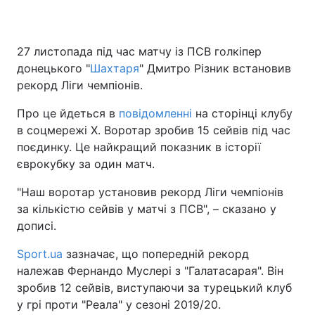
27 листопада під час матчу із ПСВ голкіпер
донецького "
Шахтаря
" Дмитро Різник встановив
рекорд Ліги чемпіонів.
Про це йдеться в
повідомленні
на сторінці клубу
в соцмережі Х. Воротар зробив 15 сейвів під час
поєдинку. Це найкращий показник в історії
єврокубку за один матч.
"Наш воротар установив рекорд Ліги чемпіонів
за кількістю сейвів у матчі з ПСВ", – сказано у
дописі.
Sport.ua
зазначає, що попередній рекорд
належав Фернандо Муслері з "Галатасарая". Він
зробив 12 сейвів, виступаючи за турецький клуб
у грі проти "Реала" у сезоні 2019/20.