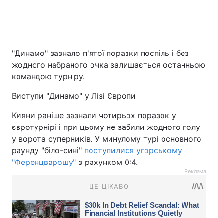
"Динамо" зазнало п'ятої поразки поспіль і без
жодного набраного очка залишається останньою
командою турніру.
Виступи "Динамо" у Лізі Європи
Кияни раніше зазнали чотирьох поразок у
євротурнірі і при цьому не забили жодного голу
у ворота суперників. У минулому турі основного
раунду "біло-сині"
поступилися угорському
"Ференцварошу"
з рахунком 0:4.
Реклама