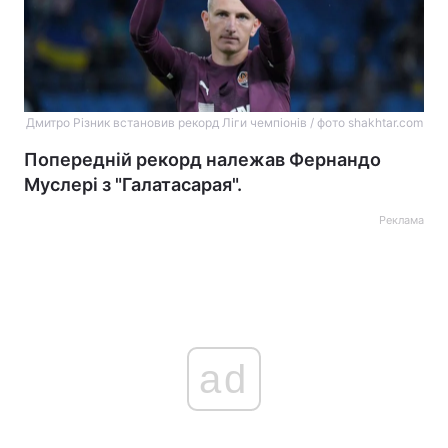
Дмитро Різник встановив рекорд Ліги чемпіонів / фото shakhtar.com
Попередній рекорд належав Фернандо
Муслері з "Галатасарая".
Реклама
ad