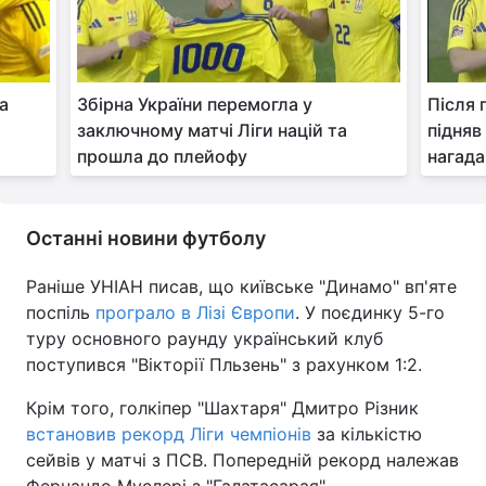
ла
Збірна України перемогла у
Після 
заключному матчі Ліги націй та
підняв
прошла до плейофу
нагада
Останні новини футболу
Раніше УНІАН писав, що київське "Динамо" вп'яте
поспіль
програло в Лізі Європи
. У поєдинку 5-го
туру основного раунду український клуб
поступився "Вікторії Пльзень" з рахунком 1:2.
Крім того, голкіпер "Шахтаря" Дмитро Різник
встановив рекорд Ліги чемпіонів
за кількістю
сейвів у матчі з ПСВ. Попередній рекорд належав