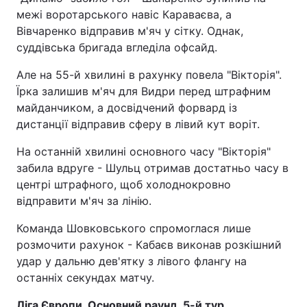
межі воротарського навіс Караваєва, а
Вівчаренко відправив м'яч у сітку. Однак,
суддівська бригада вгледіла офсайд.
Але на 55-й хвилині в рахунку повела "Вікторія".
Їрка залишив м'яч для Видри перед штрафним
майданчиком, а досвідчений форвард із
дистанції відправив сферу в лівий кут воріт.
На останній хвилині основного часу "Вікторія"
забила вдруге - Шульц отримав достатньо часу в
центрі штрафного, щоб холоднокровно
відправити м'яч за лінію.
Команда Шовковського спромоглася лише
розмочити рахунок - Кабаєв виконав розкішний
удар у дальню дев'ятку з лівого флангу на
останніх секундах матчу.
Ліга Європи. Основний раунд. 5-й тур.