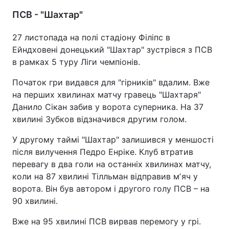
ПСВ - "Шахтар"
27 листопада на полі стадіону Філіпс в
Ейндховені донецький "Шахтар" зустрівся з ПСВ
в рамках 5 туру Ліги чемпіонів.
Початок гри видався для "гірників" вдалим. Вже
на перших хвилинах матчу гравець "Шахтаря"
Данило Сікан забив у ворота суперника. На 37
хвилині Зубков відзначився другим голом.
У другому таймі "Шахтар" залишився у меншості
після вилучення Педро Енріке. Клуб втратив
перевагу в два голи на останніх хвилинах матчу,
коли на 87 хвилині Тілльман відправив мʼяч у
ворота. Він був автором і другого голу ПСВ – на
90 хвилині.
Вже на 95 хвилині ПСВ вирвав перемогу у грі.