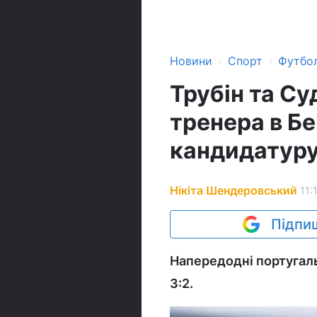
›
›
Новини
Спорт
Футбо
Трубін та С
тренера в Бе
кандидатур
Нікіта Шендеровський
11:
Підпиш
Напередодні португал
3:2.