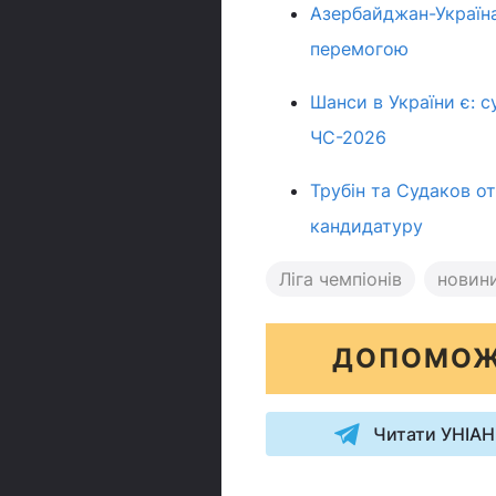
Азербайджан-Україна:
перемогою
Шанси в України є: 
ЧС-2026
Трубін та Судаков о
кандидатуру
Ліга чемпіонів
новин
ДОПОМОЖ
Читати УНІАН