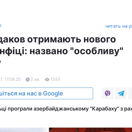
л
читать на 
удаков отримають нового
нфіці: названо "особливу"
у
17, 17.09.25
2 хв.
1555
іться на нас в Google
ьці програли азербайджанському "Карабаху" з р