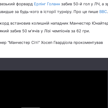
орвезький форвард
Ерлінг Голанн
забив 50-й гол у ЛЧ, а з
швидше за будь-кого в історії турніру. Про це пише
BBC
.
екорд встановив колишній нападник Манчестер Юнайте
який забив 50 м'ячів у Лізі чемпіонів за 62 гри.
нер "Манчестер Сіті" Хосеп Гвардіола прокоментував