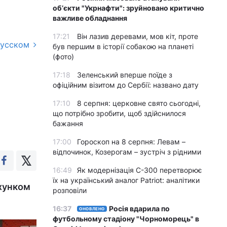
обʼєкти "Укрнафти": зруйновано критично
важливе обладнання
17:21
Він лазив деревами, мов кіт, проте
русском
був першим в історії собакою на планеті
(фото)
17:18
Зеленський вперше поїде з
офіційним візитом до Сербії: названо дату
17:10
8 серпня: церковне свято сьогодні,
що потрібно зробити, щоб здійснилося
бажання
17:00
Гороскоп на 8 серпня: Левам –
відпочинок, Козерогам – зустріч з рідними
16:49
Як модернізація С-300 перетворює
їх на український аналог Patriot: аналітики
ахунком
розповіли
16:37
Росія вдарила по
ОНОВЛЕНО
футбольному стадіону "Чорноморець" в