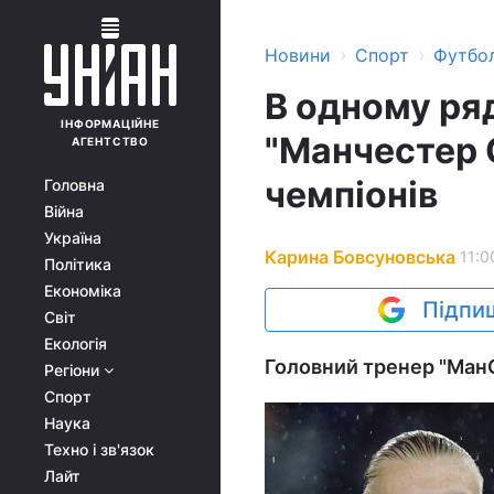
›
›
Новини
Спорт
Футбо
В одному ряд
ІНФОРМАЦІЙНЕ
"Манчестер С
АГЕНТСТВО
чемпіонів
Головна
Війна
Україна
Карина Бовсуновська
11:0
Політика
Економіка
Підпиш
Світ
Екологія
Головний тренер "МанС
Регіони
Спорт
Наука
Техно і зв'язок
Лайт