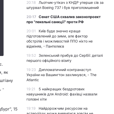
20:18
Льотчик-утікач з КНДР уперше сів за
штурвал Boeing 737 і був приголомшений
20:17
Сенат США схвалив законопроект
про "пекельні санкції" проти РФ
20:01
Київ буде значно краще
підготовлений до зими, але фактор
обстрілів і можливостей ППО ніхто не
відміняв, - Пантелеєв
19:52
Зеленський прибув до Сербії: деталі
першого офіційного візиту
є.
19:23
Дипломатичний контранаступ
, як
України на Вашингтон захлинувся, - The
Atlantic
штіану
 -
19:21
5 найкращих бездротових
навушників для Android: фахівці назвали
головні хіти
19:19
Найдорожчим ресурсом на
бург", 15
астероїдах може виявитися зовсім не