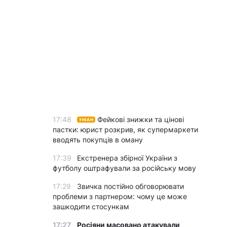
17:48
Фейкові знижки та цінові
УНІАН
пастки: юрист розкрив, як супермаркети
вводять покупців в оману
17:39
Екстренера збірної України з
футболу оштрафували за російську мову
17:29
Звичка постійно обговорювати
проблеми з партнером: чому це може
зашкодити стосункам
17:27
Росіяни масовано атакували