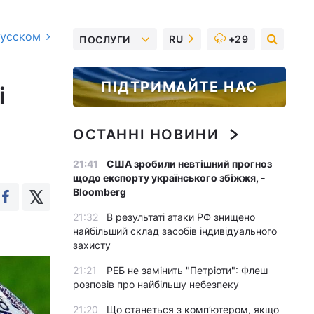
русском
RU
+29
ПОСЛУГИ
ПІДТРИМАЙТЕ НАС
і
ОСТАННІ НОВИНИ
21:41
США зробили невтішний прогноз
щодо експорту українського збіжжя, -
Bloomberg
21:32
В результаті атаки РФ знищено
найбільший склад засобів індивідуального
захисту
21:21
РЕБ не замінить "Петріоти": Флеш
розповів про найбільшу небезпеку
21:20
Що станеться з комп’ютером, якщо