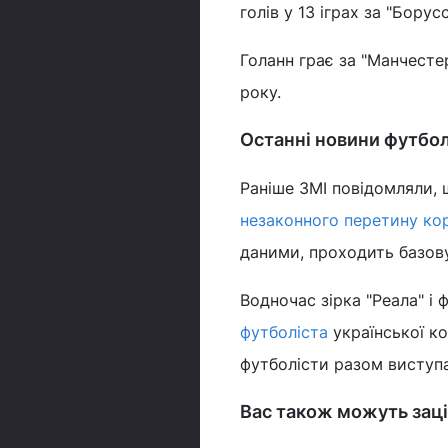
голів у 13 іграх за "Бору
Голанн грає за "Манчесте
року.
Останні новини футбо
Раніше ЗМІ повідомляли, 
незаконного перетину ко
даними, проходить базову
Водночас зірка "Реала" і 
футболіста
української ко
футболісти разом виступ
Вас також можуть заці