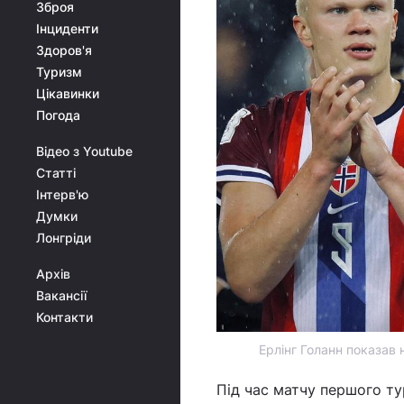
Зброя
Інциденти
Здоров'я
Туризм
Цікавинки
Погода
Відео з Youtube
Статті
Інтерв'ю
Думки
Лонгріди
Архів
Вакансії
Контакти
Ерлінг Голанн показав н
Під час матчу першого тур