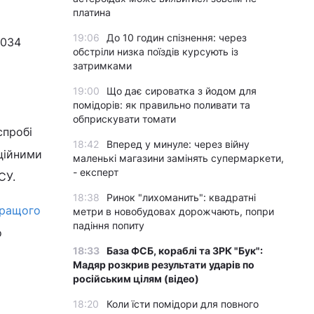
платина
19:06
До 10 годин спізнення: через
2034
обстріли низка поїздів курсують із
затримками
19:00
Що дає сироватка з йодом для
помідорів: як правильно поливати та
обприскувати томати
спробі
18:42
Вперед у минуле: через війну
іційними
маленькі магазини замінять супермаркети,
- експерт
СУ.
18:38
Ринок "лихоманить": квадратні
кращого
метри в новобудовах дорожчають, попри
падіння попиту
о
18:33
База ФСБ, кораблі та ЗРК "Бук":
Мадяр розкрив результати ударів по
російським цілям (відео)
18:20
Коли їсти помідори для повного