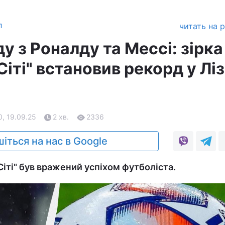
л
читать на 
у з Роналду та Мессі: зірка
іті" встановив рекорд у Ліз
0, 19.09.25
2 хв.
2336
іться на нас в Google
іті" був вражений успіхом футболіста.