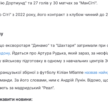
ссію Дортмунд" та 27 голів у 30 матчах за "МанСіті".
р Сіті" з 2022 року, його контракт з клубом чинний до 
лу
що ексворотаря "Динамо" та "Шахтаря" затримали при 
рдону
. Йдеться про Артура Рудька, який зараз, за неоф
 військову підготовку в одному з навчальних центрів З
французької збірної з футболу Кіліан Мбаппе
назвав най
манди. За його словами, ним є Андрій Лунін. Відомо, щ
ають за мадридський "Реал".
кавити новини: