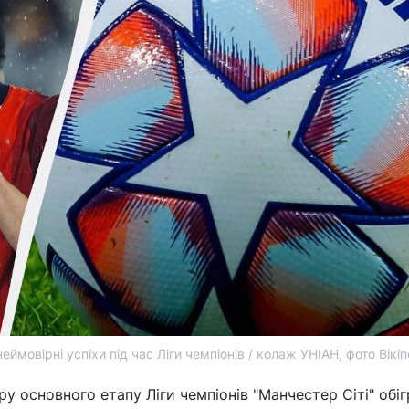
еймовірні успіхи під час Ліги чемпіонів / колаж УНІАН, фото Вікіп
у основного етапу Ліги чемпіонів "Манчестер Сіті" обі