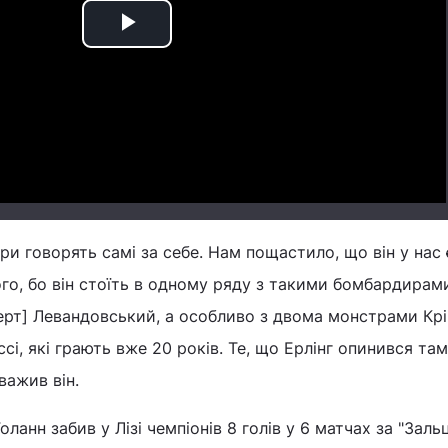
Play
Video
и говорять самі за себе. Нам пощастило, що він у нас 
го, бо він стоїть в одному ряду з такими бомбардирами
берт] Левандовський, а особливо з двома монстрами Крі
сі, які грають вже 20 років. Те, що Ерлінг опинився там,
важив він.
ланн забив у Лізі чемпіонів 8 голів у 6 матчах за "Зальц