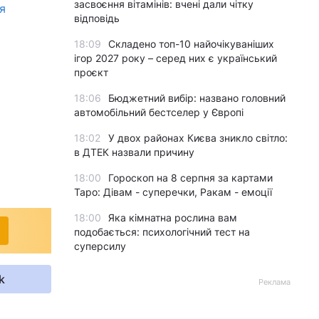
засвоєння вітамінів: вчені дали чітку
я
відповідь
18:09
Складено топ-10 найочікуваніших
ігор 2027 року – серед них є український
проєкт
18:06
Бюджетний вибір: названо головний
автомобільний бестселер у Європі
18:02
У двох районах Києва зникло світло:
в ДТЕК назвали причину
18:00
Гороскоп на 8 серпня за картами
Таро: Дівам - суперечки, Ракам - емоції
18:00
Яка кімнатна рослина вам
подобається: психологічний тест на
суперсилу
k
Реклама