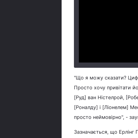
"Що я можу сказати? Цифр
Просто хочу привітати йо
[Руд] ван Ністелрой, [Ро
[Роналду] і [Ліонелем] Мес
просто неймовірно", - зау
Зазначається, що Ерлінг Го