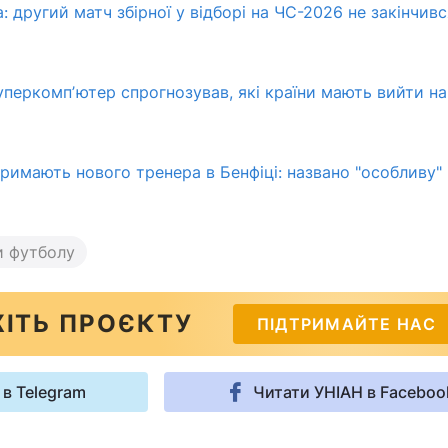
 другий матч збірної у відборі на ЧС-2026 не закінчивс
суперкомпʼютер спрогнозував, які країни мають вийти на
тримають нового тренера в Бенфіці: названо "особливу"
и футболу
ІТЬ ПРОЄКТУ
ПІДТРИМАЙТЕ НАС
 в Telegram
Читати УНІАН в Faceboo