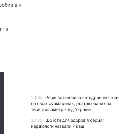
робив він
д та
20:35
Росія встановила антидронові сітки
на своїх субмаринах, розташованих за
тисячі кілометрів від України
20:22
Що їсти для здоров’я серця:
кардіологи назвали 7 каш