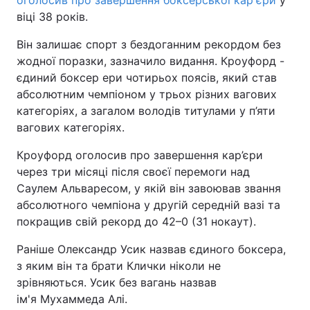
оголосив про завершення боксерської кар'єри
у
віці 38 років.
Тема оформлення
Він залишає спорт з бездоганним рекордом без
жодної поразки, зазначило видання. Кроуфорд -
єдиний боксер ери чотирьох поясів, який став
абсолютним чемпіоном у трьох різних вагових
категоріях, а загалом володів титулами у п’яти
вагових категоріях.
Кроуфорд оголосив про завершення кар’єри
через три місяці після своєї перемоги над
Саулем Альваресом, у якій він завоював звання
абсолютного чемпіона у другій середній вазі та
покращив свій рекорд до 42–0 (31 нокаут).
Раніше Олександр Усик назвав єдиного боксера,
з яким він та брати Клички ніколи не
зрівняються. Усик без вагань назвав
ім'я Мухаммеда Алі.