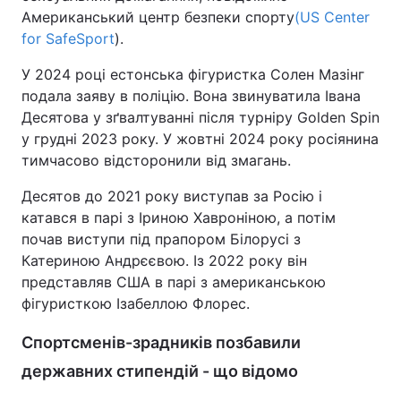
Американський центр безпеки спорту
(US Center
for SafeSport
).
У 2024 році естонська фігуристка Солен Мазінг
подала заяву в поліцію. Вона звинуватила Івана
Десятова у зґвалтуванні після турніру Golden Spin
у грудні 2023 року. У жовтні 2024 року росіянина
тимчасово відсторонили від змагань.
Десятов до 2021 року виступав за Росію і
катався в парі з Іриною Хавроніною, а потім
почав виступи під прапором Білорусі з
Катериною Андрєєвою. Із 2022 року він
представляв США в парі з американською
фігуристкою Ізабеллою Флорес.
Спортсменів-зрадників позбавили
державних стипендій - що відомо