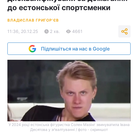
до естонської спортсменки
ВЛАДИСЛАВ ГРИГОР'ЄВ
11:36, 20.12.25
2 хв.
4661
Підпишіться на нас в Google
У 2024 році естонська фігуристка Солен Мазінг звинуватила Івана
Десятова у зґвалтуванні / фото - скриншот