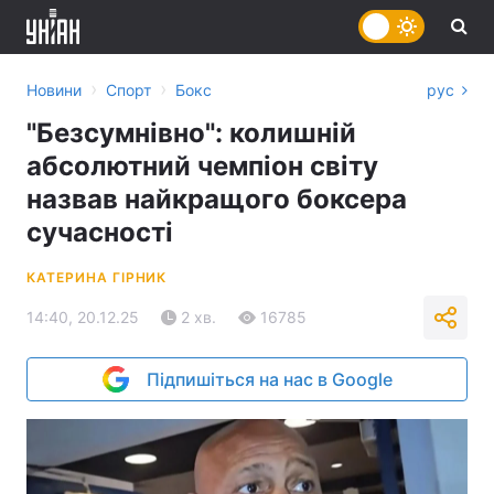
›
›
Новини
Спорт
Бокс
рус
"Безсумнівно": колишній
абсолютний чемпіон світу
назвав найкращого боксера
сучасності
КАТЕРИНА ГІРНИК
14:40, 20.12.25
2 хв.
16785
Підпишіться на нас в Google