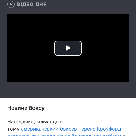
ВІДЕО ДНЯ
Лонгріди
Відео з Youtube
Статті
Інтерв'ю
Думки
Play
Архів
Вакансії
Video
Контакти
Послуги
Новини боксу
Нагадаємо, кілька днів
тому
американський боксер Теренс Кроуфорд