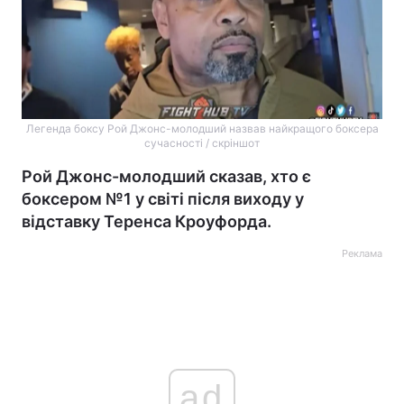
Легенда боксу Рой Джонс-молодший назвав найкращого боксера
сучасності / скріншот
Рой Джонс-молодший сказав, хто є
боксером №1 у світі після виходу у
відставку Теренса Кроуфорда.
Реклама
ad