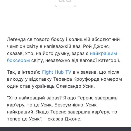
Головна
Війна
Україна
Політика
Легенда світового боксу і колишній абсолютний
чемпіон світу в напівважкій вазі Рой Джонс
Економіка
Світ
сказав, хто, на його думку, зараз є
найкращим
боксером
світу, незалежно від вагової категорії.
Спорт
Наука
Так, в інтерв’ю
Fight Hub TV
він заявив, що після
Техно і зв'язок
Лайт
виходу у відставку Теренса Кроуфорда номером
один став українець Олександр Усик.
Зброя
Інциденти
"Хто найкращий зараз? Якщо Теренс завершив
Здоров'я
Туризм
кар'єру, то це Усик. Безсумнівно. Усик –
найкращий. Якщо Теренс завершив кар'єру, то
Цікавинки
Погода
тепер це Усик", – сказав Джонс.
Екологія
Регіони