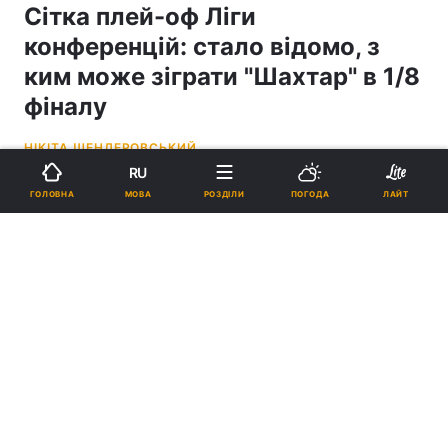
Сітка плей-оф Ліги
конференцій: стало відомо, з
ким може зіграти "Шахтар" в 1/8
фіналу
НІКІТА ШЕНДЕРОВСЬКИЙ
RU
12:42, 19.12.25
2 хв.
9176
МОВА
ГОЛОВНА
РОЗДІЛИ
ПОГОДА
ЛАЙТ
Підпишіться на нас в Google