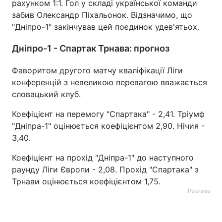
рахунком 1:1. Гол у складі української команди
забив Олександр Піхальонок. Відзначимо, що
"Дніпро-1" закінчував цей поєдинок удев'ятьох.
Дніпро-1 - Спартак Трнава: прогноз
Фаворитом другого матчу кваліфікації Ліги
конференцій з невеликою перевагою вважається
словацький клуб.
Коефіцієнт на перемогу "Спартака" - 2,41. Тріумф
"Дніпра-1" оцінюється коефіцієнтом 2,90. Нічия -
3,40.
Коефіцієнт на прохід "Дніпра-1" до наступного
раунду Ліги Європи - 2,08. Прохід "Спартака" з
Трнави оцінюється коефіцієнтом 1,75.
Реклама