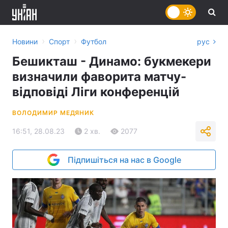
›
›
Новини
Спорт
Футбол
рус
Бешикташ - Динамо: букмекери
визначили фаворита матчу-
відповіді Ліги конференцій
ВОЛОДИМИР МЕДЯНИК
16:51, 28.08.23
2 хв.
2077
Підпишіться на нас в Google