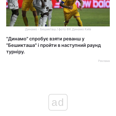
Динамо - Бешикташ / фото ФК Динамо Київ
"Динамо" спробує взяти реванш у
"Бешикташа" і пройти в наступний раунд
турніру.
Реклама
ad