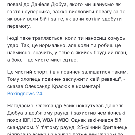
повазі до Даніеля Дюбуа, якого ми шануємо як
гостя і суперника, важко висловити повагу за те,
як вони вели бій і за те, як вони хотіли здобути
перемогу.
Іноді таке трапляється, коли ти наносиш комусь
удар. Так, це нормально, але коли ти робиш це
навмисно, значить, у тебе є якийсь брудний план,
а бокс - це чисте мистецтво.
Це чистий спорт, і він повинен залишатися таким.
Тому хлопець повинен заслужити свій реванш", -
сказав Олександр Красюк в коментарі
Boxingnews 24
.
Нагадаємо, Олександр Усик нокаутував Даніеля
Дюбуа в дев'ятому раунді і захистив чемпіонські
пояси IBF, IBO, WBA і WBO. Однак закінчився бій
скандалом. У п'ятому раунді 25-річний британець
відправив Усика на канвас потужним ударом по