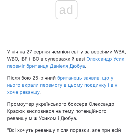
ad
У ніч на 27 серпня чемпіон світу за версіями WBA,
WBO, IBF і IBO в суперважкій вазі
Олександр Усик
переміг британця Даніеля Дюбуа
.
Після бою 25-річний
британець заявив, що у
нього вкрали перемогу в цьому поєдинку і він
хоче реваншу
.
Промоутер українського боксера Олександр
Красюк висловився на тему потенційного
реваншу між Усиком і Дюбуа.
"Всі хочуть реваншу після поразки, але при всій