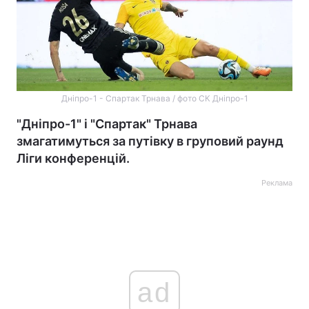
Дніпро-1 - Спартак Трнава / фото СК Дніпро-1
"Дніпро-1" і "Спартак" Трнава
змагатимуться за путівку в груповий раунд
Ліги конференцій.
Реклама
ad