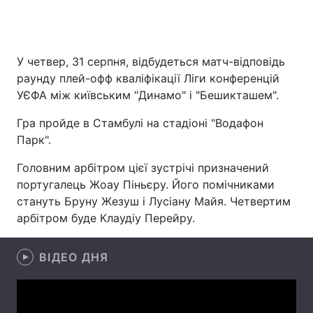
Головна
Війна
У четвер, 31 серпня, відбудеться матч-відповідь
раунду плей-офф кваліфікації Ліги конференцій
Україна
Політика
УЄФА між київським "Динамо" і "Бешикташем".
Економіка
Світ
Гра пройде в Стамбулі на стадіоні "Водафон
Парк".
Спорт
Наука
Головним арбітром цієї зустрічі призначений
Техно і зв'язок
Лайт
португалець Жоау Піньєру. Його помічниками
стануть Бруну Жезуш і Лусіану Майя. Четвертим
Зброя
Інциденти
арбітром буде Клаудіу Перейру.
Здоров'я
Туризм
ВІДЕО ДНЯ
Цікавинки
Погода
Екологія
Регіони