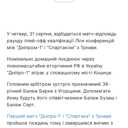
У четвер, 31 серпня, відбудеться матч-відповідь
раунду плей-офф кваліфікації Ліги конференцій
між "Дніпром-1" і "Спартаком" з Трнави.
Номінально домашній поєдинок через
повномасштабне вторгнення РФ в Україну
"Дніпро-1" зіграє у словацькому місті Кошице.
Головним арбітром зустрічі призначений 39-
річний Балаж Берке з Угорщини. Допомагати
йому будуть його співвітчизники Балаж Бузаш і
Балаж Серт.
Перший матч "Дніпра-1" і "Спартака" з Трнави
пройшов тиждень тому і завершився внічию з