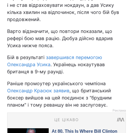
і не став відраховувати нокдаун, а дав Усику
кілька хвилин на відпочинок, після чого бій був
продовжений.
Варто відзначити, що повтори показали, що
рефері бою мав рацію. Дюбуа дійсно вдарив
Усика нижче пояса.
Бій в результаті
завершився перемогою
Олександра Усика
. Українець нокаутував
британця в 9-му раунді.
Раніше промоутер українського чемпіона
Олександр Красюк заявив
, що британський
боксер вийшов на цей поєдинок з "брудним
планом" і тому реваншу він не заслуговує.
Реклама