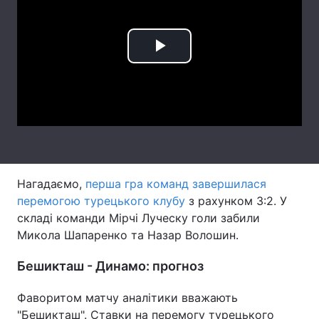
Лонгріди
Play
Відео з Youtube
Статті
Video
Інтерв'ю
Думки
Архів
Вакансії
Контакти
Нагадаємо,
перша гра команд завершилася
Послуги
перемогою турецького клубу
з рахунком 3:2. У
складі команди Мірчі Луческу голи забили
Микола Шапаренко та Назар Волошин.
Бешикташ - Динамо: прогноз
Фаворитом матчу аналітики вважають
"Бешикташ". Ставки на перемогу турецького