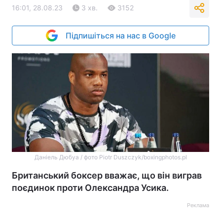
16:01, 28.08.23
3 хв.
3152
Підпишіться на нас в Google
Даніель Дюбуа / фото Piotr Duszczyk/boxingphotos.pl
Британський боксер вважає, що він виграв
поєдинок проти Олександра Усика.
Реклама