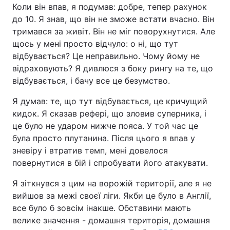
Коли він впав, я подумав: добре, тепер рахунок
до 10. Я знав, що він не зможе встати вчасно. Він
тримався за живіт. Він не міг поворухнутися. Але
щось у мені просто відчуло: о ні, що тут
відбувається? Це неправильно. Чому йому не
відраховують? Я дивлюся з боку рингу на те, що
відбувається, і бачу все це безумство.
Я думав: те, що тут відбувається, це кричущий
кидок. Я сказав рефері, що зловив суперника, і
це було не ударом нижче пояса. У той час це
була просто плутанина. Після цього я впав у
зневіру і втратив темп, мені довелося
повернутися в бій і спробувати його атакувати.
Я зіткнувся з цим на ворожій території, але я не
вийшов за межі своєї ліги. Якби це було в Англії,
все було б зовсім інакше. Обставини мають
велике значення - домашня територія, домашня