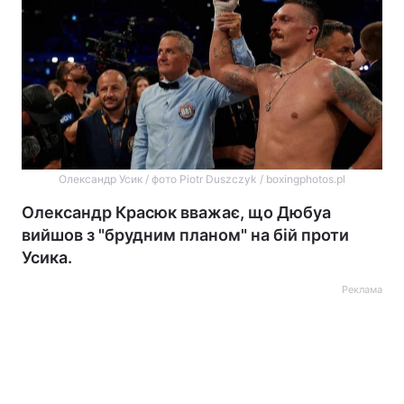
Олександр Усик / фото Piotr Duszczyk / boxingphotos.pl
Олександр Красюк вважає, що Дюбуа
вийшов з "брудним планом" на бій проти
Усика.
Реклама