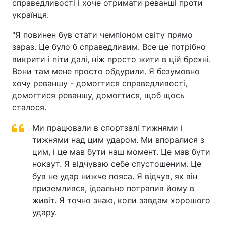
справедливості і хоче отримати реванші проти
українця.
"Я повинен був стати чемпіоном світу прямо
зараз. Це було б справедливим. Все це потрібно
викрити і піти далі, ніж просто жити в цій брехні.
Вони там мене просто обдурили. Я безумовно
хочу реваншу - домогтися справедливості,
домогтися реваншу, домогтися, щоб щось
сталося.
Ми працювали в спортзалі тижнями і
тижнями над цим ударом. Ми впоралися з
цим, і це мав бути наш момент. Це мав бути
нокаут. Я відчуваю себе спустошеним. Це
був не удар нижче пояса. Я відчув, як він
приземлився, ідеально потрапив йому в
живіт. Я точно знаю, коли завдам хорошого
удару.