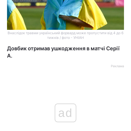
Внаслідок травми український форвард може пропустити від 4 до 6
тижнів / фото - УНІАН
Довбик отримав ушкодження в матчі Серії
А.
Реклама
ad