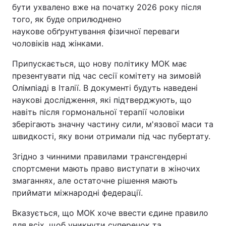
бути ухвалено вже на початку 2026 року після
того, як буде оприлюднено
наукове обґрунтування фізичної переваги
чоловіків над жінками.
Припускається, що нову політику МОК має
презентувати під час сесії комітету на зимовій
Олімпіаді в Італії. В документі будуть наведені
наукові дослідження, які підтверджують, що
навіть після гормональної терапії чоловіки
зберігають значну частину сили, м'язової маси та
швидкості, яку вони отримали під час пубертату.
Згідно з чинними правилами трансгендерні
спортсмени мають право виступати в жіночих
змаганнях, але остаточне рішення мають
приймати міжнародні федерації.
Вказується, що МОК хоче ввести єдине правило
для всіх, щоб уникнути суперечок та