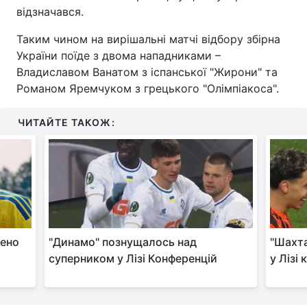
відзначався.
Тема оформлення
Таким чином на вирішальні матчі відбору збірна
України поїде з двома нападниками –
Владиславом Ванатом з іспанської "Жирони" та
Романом Яремчуком з грецького "Олімпіакоса".
ЧИТАЙТЕ ТАКОЖ:
лено
"Динамо" познущалось над
"Шахта
суперником у Лізі Конференцій
у Лізі