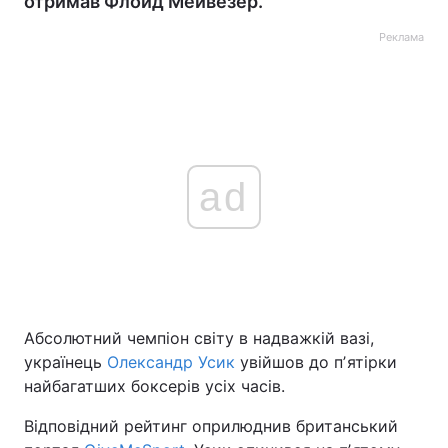
отримав Флойд Мейвезер.
Реклама
ad
Абсолютний чемпіон світу в надважкій вазі,
українець
Олександр Усик
увійшов до пʼятірки
найбагатших боксерів усіх часів.
Відповідний рейтинг оприлюднив британський