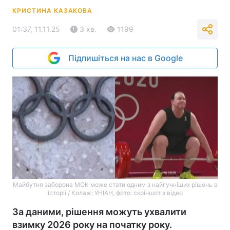
КРИСТИНА КАЗАКОВА
01:37, 11.11.25
3 хв.
1199
Підпишіться на нас в Google
Майбутня заборона МОК може стати одним з найгучніших рішень в
історії / Колаж: УНІАН, фото: скріншот з відео
За даними, рішення можуть ухвалити
взимку 2026 року на початку року.