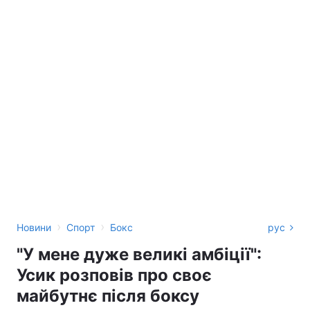
›
›
Новини
Спорт
Бокс
рус
"У мене дуже великі амбіції":
Усик розповів про своє
майбутнє після боксу