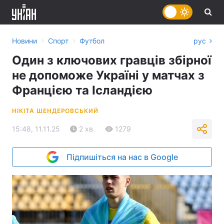
›
›
Новини
Спорт
Футбол
рус
Один з ключових гравців збірної
не допоможе Україні у матчах з
Францією та Ісландією
НІКІТА ШЕНДЕРОВСЬКИЙ
15:48, 11.11.25
2 хв.
1279
Підпишіться на нас в Google