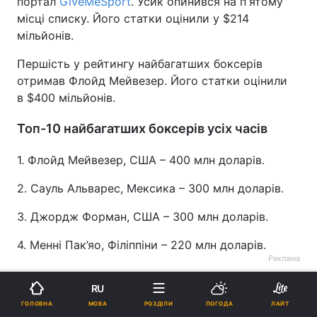
портал
GiveMeSport
. Усик опинився на пʼятому
місці списку. Його статки оцінили у $214
мільйонів.
Першість у рейтингу найбагатших боксерів
отримав Флойд Мейвезер. Його статки оцінили
в $400 мільйонів.
Топ-10 найбагатших боксерів усіх часів
1. Флойд Мейвезер, США – 400 млн доларів.
2. Сауль Альварес, Мексика – 300 млн доларів.
3. Джордж Форман, США – 300 млн доларів.
4. Менні Пак’яо, Філіппіни – 220 млн доларів.
Реклама
RU
МОВА
ГОЛОВНА
РОЗДІЛИ
ПОГОДА
ЛАЙТ