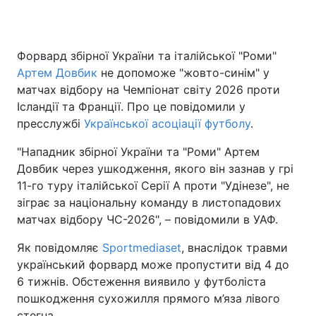
Форвард збірної України та італійської "Роми"
Головна
Війна
Артем Довбик
не допоможе "жовто-синім" у
матчах відбору на Чемпіонат світу 2026 проти
Україна
Політика
Ісландії та Франції. Про це повідомили у
пресслужбі
Економіка
Української асоціації футболу
Світ
.
"Нападник збірної України та "Роми" Артем
Спорт
Наука
Довбик через ушкодження, якого він зазнав у грі
11-го туру італійської Серії А проти "Удінезе", не
Техно і зв'язок
Лайт
зіграє за національну команду в листопадових
Зброя
Інциденти
матчах відбору ЧС-2026", – повідомили в УАФ.
Як повідомляє
Здоров'я
Sportmediaset
Туризм
, внаслідок травми
український форвард може пропустити від 4 до
Цікавинки
Погода
6 тижнів. Обстеження виявило у футболіста
пошкодження сухожилля прямого м’яза лівого
Екологія
Регіони
стегна.