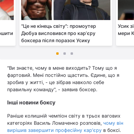
"Це не кінець світу": промоутер
Усик з
ершити
Дюбуа висловився про карʼєру
мери 
боксера після поразок Усику
"Ви знаєте, чому в мене виходить? Тому що я
фартовий. Мені постійно щастить. Єдине, що я
зробив у житті, - це зібрав навколо себе
правильну команду", - заявив боксер.
Інші новини боксу
Раніше колишній чемпіон світу в трьох вагових
категоріях Василь Ломаченко розповів,
чому він
вирішив завершити професійну кар'єру
в боксі.