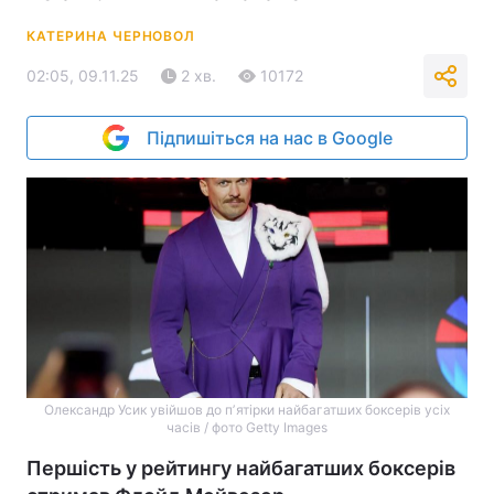
КАТЕРИНА ЧЕРНОВОЛ
02:05, 09.11.25
2 хв.
10172
Підпишіться на нас в Google
Олександр Усик увійшов до пʼятірки найбагатших боксерів усіх
часів / фото Getty Images
Першість у рейтингу найбагатших боксерів