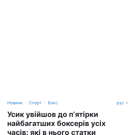
›
›
Новини
Спорт
Бокс
рус
Усик увійшов до пʼятірки
найбагатших боксерів усіх
часів: які в нього статки