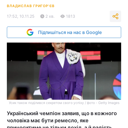
ВЛАДИСЛАВ ГРИГОР'ЄВ
17:52, 10.11.25
2 хв.
1813
Підпишіться на нас в Google
Усик також поділився секретом свого успіху / фото - Getty Images
Український чемпіон заявив, що в кожного
чоловіка має бути ремесло, яке
приноситиме не тільки дохід, а й радість.