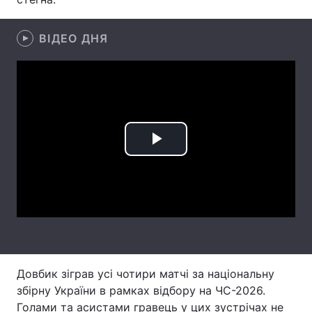
Лонгріди
ВІДЕО ДНЯ
Відео з Youtube
Статті
Інтерв'ю
Думки
Архів
Вакансії
Play
Контакти
Video
Послуги
Довбик зіграв усі чотири матчі за національну
збірну України в рамках відбору на ЧС-2026.
Голами та асистами гравець у цих зустрічах не