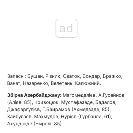
ad
Запасні: Бущан, Різник, Сваток, Бондар, Бражко,
Ванат, Назаренко, Велетень, Калюжний.
Збірна Азербайджану:
Магомедалієв, А.Гусейнов
(Алієв, 85), Кривоцюк, Мустафазаде, Бадалов,
Джафаргулієв, Т.Байрамов (Ахмедзаде, 85),
Хайбулаєв, Махмудов, Нурієв (Гурбанли, 61),
Ахундзаде (Емрелі, 85).