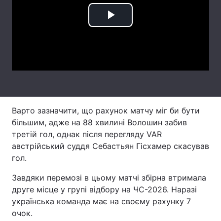
Лонгріди
Play
Video
Відео з Youtube
Статті
Інтерв'ю
Думки
Архів
Вакансії
Варто зазначити, що рахунок матчу міг би бути
Контакти
більшим, адже на 88 хвилині Волошин забив
Послуги
третій гол, однак після перегляду VAR
австрійський суддя Себастьян Гісхамер скасував
гол.
Завдяки перемозі в цьому матчі збірна втримала
друге місце у групі відбору на ЧС-2026. Наразі
українська команда має на своєму рахунку 7
очок.