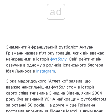
ad
Знаменитий французький футболіст Антуан
Грізманн назвав п'ятірку гравців, яких він вважає
найкращими в історії
футболу
. Свій рейтинг він
озвучив в одному з роликів іспанського блогера
Ібая Льяноса в
Instagram
.
Зірка мадридського "Атлетіко" заявив, що
вважає найсильнішим футболістом в історії
свого співвітчизника Зінедіна Зідана, який 2004
року був визнаний УЄФА найкращим футболістом
за останні 50 років. На друге місце Грізманн
поставив аргентинця Ліонеля Мессі, з яким вони