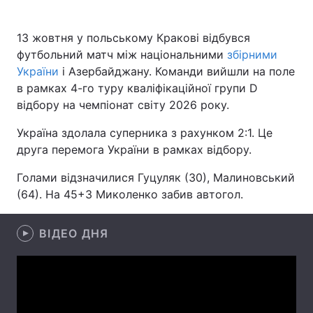
13 жовтня у польському Кракові відбувся
футбольний матч між національними
збірними
Головна
Війна
України
і Азербайджану. Команди вийшли на поле
в рамках 4-го туру кваліфікаційної групи D
Україна
Політика
відбору на чемпіонат світу 2026 року.
Економіка
Світ
Україна здолала суперника з рахунком 2:1. Це
друга перемога України в рамках відбору.
Спорт
Наука
Голами відзначилися Гуцуляк (30), Малиновський
Техно і зв'язок
Лайт
(64). На 45+3 Миколенко забив автогол.
Зброя
Інциденти
ВІДЕО ДНЯ
Здоров'я
Туризм
Цікавинки
Погода
Екологія
Регіони