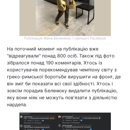
Публікація Жана Беленюка / скріншот Facebook
На поточний момент на публікацію вже
"відреагували" понад 800 осіб. Також під фото
зібралося понад 190 коментарів. Хтось із
користувачів порекомендував чемпіону світу з
греко-римської боротьби вирушити на фронт, де
він зміг би показати всі свої здібності. Хтось і
зовсім порадив Беленюку видалити публікацію,
яку вони ніяк не можуть пов'язати з діяльністю
нардепа.