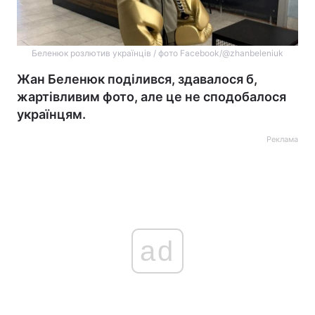
Беленюк розлютив українців / фото Facebook/@zhanbeleniuk
Жан Беленюк поділився, здавалося б,
жартівливим фото, але це не сподобалося
українцям.
Реклама
ad