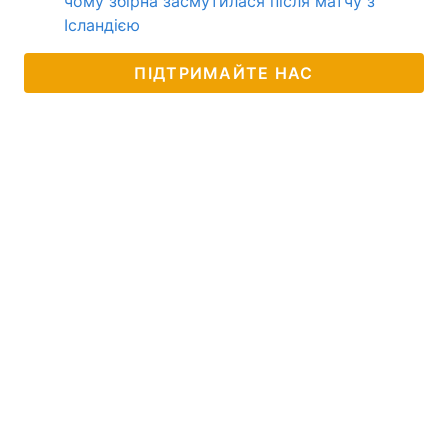
чому збірна засмутилася після матчу з
Ісландією
ПІДТРИМАЙТЕ НАС