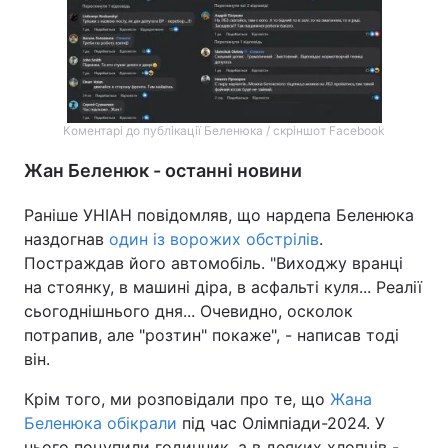
Коментарі до публікації Беленюка / скріншот Facebook
Жан Беленюк - останні новини
Раніше УНІАН повідомляв, що нардепа Беленюка
наздогнав
один із ворожих обстрілів
.
Постраждав його автомобіль. "Виходжу вранці
на стоянку, в машині діра, в асфальті куля... Реалії
сьогоднішнього дня... Очевидно, осколок
потрапив, але "розтин" покаже", - написав тоді
він.
Крім того, ми розповідали про те, що
Жана
Беленюка обікрали
під час Олімпіади-2024. У
нього поцупили годинник, а в деяких хлопців -