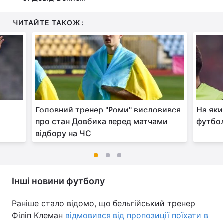
ЧИТАЙТЕ ТАКОЖ:
Головний тренер "Роми" висловився
На яки
про стан Довбика перед матчами
футбол
відбору на ЧС
Інші новини футболу
Раніше стало відомо, що бельгійський тренер
Філіп Клеман
відмовився від пропозиції поїхати в