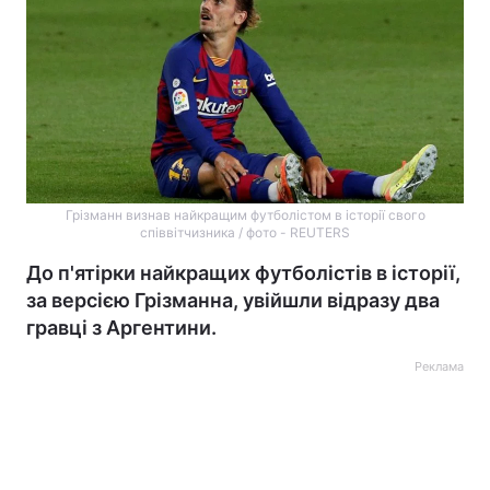
Грізманн визнав найкращим футболістом в історії свого
співвітчизника / фото - REUTERS
До п'ятірки найкращих футболістів в історії,
за версією Грізманна, увійшли відразу два
гравці з Аргентини.
Реклама