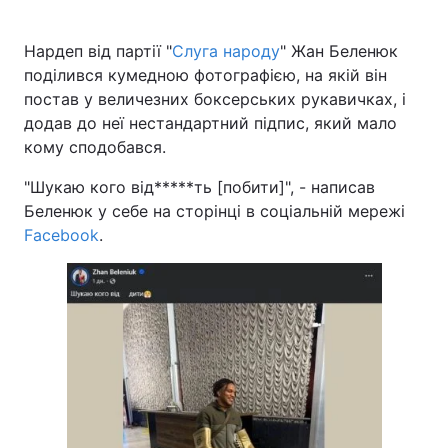
Нардеп від партії "
Слуга народу
" Жан Беленюк
поділився кумедною фотографією, на якій він
постав у величезних боксерських рукавичках, і
додав до неї нестандартний підпис, який мало
кому сподобався.
"Шукаю кого від*****ть [побити]", - написав
Беленюк у себе на сторінці в соціальній мережі
Facebook
.