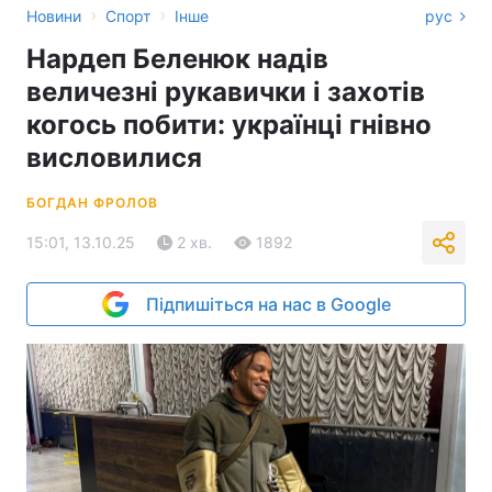
›
›
Новини
Спорт
Інше
рус
Нардеп Беленюк надів
величезні рукавички і захотів
когось побити: українці гнівно
висловилися
БОГДАН ФРОЛОВ
15:01, 13.10.25
2 хв.
1892
Підпишіться на нас в Google