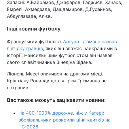
Запасні: А.Байрамов, Джафаров, Гаджиєв, Хачаєв,
Емрелі, Ахмедзаде, Дашдамиров, Д.Гусейнов,
Абдуллазаде, Алієв.
Інші новини футболу
Французький футболіст
Антуан Грізманн назвав
п'ятірку гравців
, яких він вважає найкращими в
історії. Найсильнішим футболістом він назвав
свого співвітчизника Зінедіна Зідана.
Ліонель Мессі опинився на другому місці.
Кріштіану Роналду до пʼятірки Грізманна не
потрапив.
Вас також можуть зацікавити новини:
На 400-1000% дорожче, ніж у Катарі:
вболівальники розкрили ціни квитків на
ЧС-2026