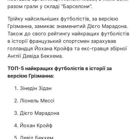
разом грали у складі "Барселони".
Трійку найсильніших футболістів, за версією
Грізманна, замикає знаменитий Дієго Марадона.
Також до свого рейтингу найкращих футболістів
в історії французький спортсмен зарахував
голландця Йохана Кройфа та екс-гравця збірної
Англії Девіда Бекхема.
ТОП-5 найкращих футболістів в історії за
версією Грізманна:
Зінедін Зідан
Ліонель Мессі
Дієго Марадона
Йохан Кройф
Девід Бекхем