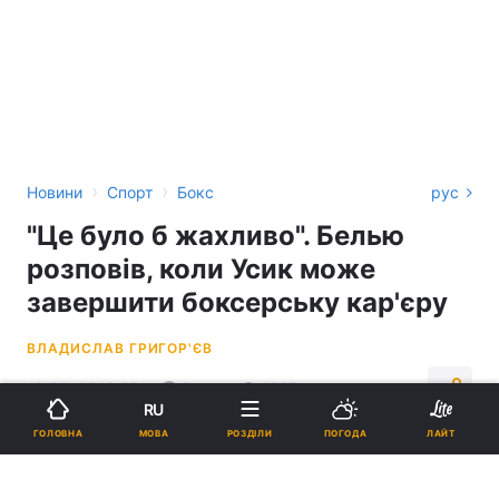
›
›
Новини
Спорт
Бокс
рус
"Це було б жахливо". Белью
розповів, коли Усик може
завершити боксерську кар'єру
ВЛАДИСЛАВ ГРИГОР'ЄВ
19:33, 12.10.25
2 хв.
1237
RU
МОВА
ГОЛОВНА
РОЗДІЛИ
ПОГОДА
ЛАЙТ
Підпишіться на нас в Google