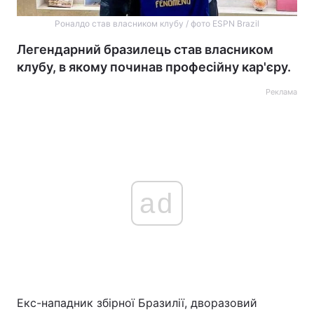
Роналдо став власником клубу / фото ESPN Brazil
Легендарний бразилець став власником
клубу, в якому починав професійну кар'єру.
Реклама
ad
Екс-нападник збірної Бразилії, дворазовий