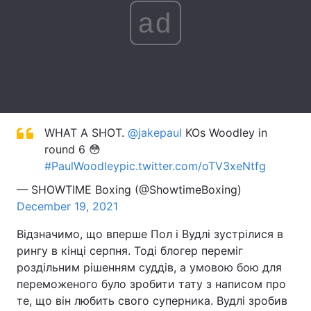
ad
Лонгріди
Відео з Youtube
Статті
Інтерв'ю
Думки
Архів
Вакансії
WHAT A SHOT.
@jakepaul
KOs Woodley in
round 6 😳
Контакти
#PaulWoodley
pic.twitter.com/oTV3xeNtfg
Послуги
— SHOWTIME Boxing (@ShowtimeBoxing)
December 19, 2021
Відзначимо, що вперше Пол і Вудлі зустрілися в
рингу в кінці серпня. Тоді блогер переміг
роздільним рішенням суддів, а умовою бою для
переможеного було зробити тату з написом про
те, що він любить свого суперника. Вудлі зробив