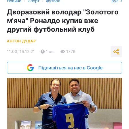
›
›
Новини
Спорт
Футбол
рус
Дворазовий володар "Золотого
м'яча" Роналдо купив вже
другий футбольний клуб
АНТОН ДУДАР
11:03, 19.12.21
1 хв.
1776
Підпишіться на нас в Google