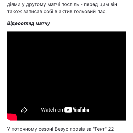
діями у другому матчі поспіль - перед цим він
також записав собі в актив гольовий пас.
Відеоогляд матчу
У поточному сезоні Безус провів за "Гент" 22