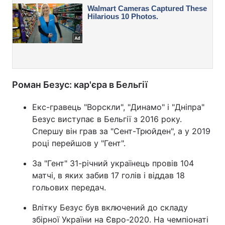
Роман Безус: кар'єра в Бельгії
Екс-гравець "Ворскли", "Динамо" і "Дніпра"
Безус виступає в Бельгії з 2016 року.
Спершу він грав за "Сент-Трюйден", а у 2019
році перейшов у "Гент".
За "Гент" 31-річний українець провів 104
матчі, в яких забив 17 голів і віддав 18
гольових передач.
Влітку Безус був включений до складу
збірної України на Євро-2020. На чемпіонаті