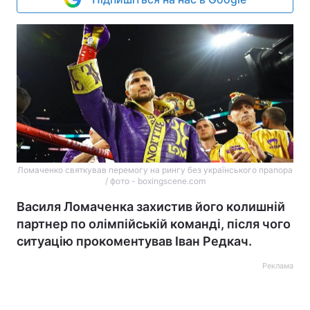
Ломаченко святкував перемогу на рингу без українського прапора
/ фото - boxingscene.com
Василя Ломаченка захистив його колишній
партнер по олімпійській команді, після чого
ситуацію прокоментував Іван Редкач.
Реклама