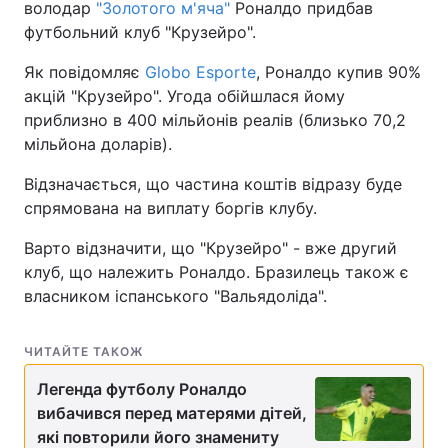
володар
"Золотого м'яча"
Роналдо придбав
футбольний клуб "Крузейро".
Як повідомляє
Globo Esporte
, Роналдо купив 90%
акцій "Крузейро". Угода обійшлася йому
приблизно в 400 мільйонів реалів (близько 70,2
мільйона доларів).
Відзначається, що частина коштів відразу буде
спрямована на виплату боргів клубу.
Варто відзначити, що "Крузейро" - вже другий
клуб, що належить Роналдо. Бразилець також є
власником іспанського "Вальядоліда".
ЧИТАЙТЕ ТАКОЖ
Легенда футболу Роналдо
вибачився перед матерями дітей,
які повторили його знамениту