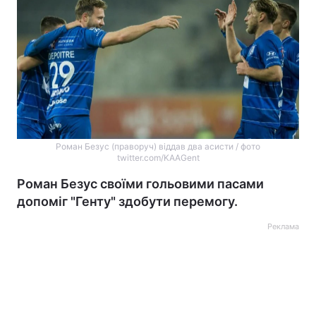
Роман Безус (праворуч) віддав два асисти / фото
twitter.com/KAAGent
Роман Безус своїми гольовими пасами
допоміг "Генту" здобути перемогу.
Реклама