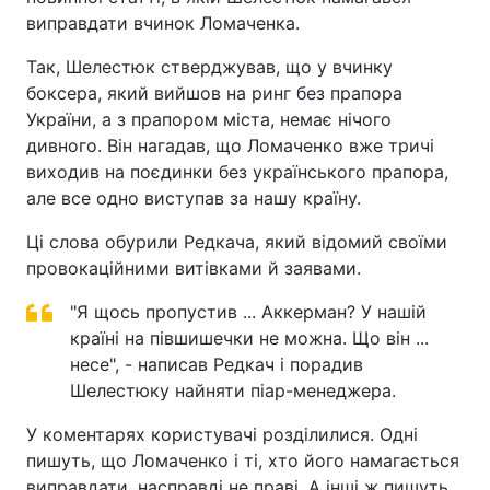
виправдати вчинок Ломаченка.
Так, Шелестюк стверджував, що у вчинку
боксера, який вийшов на ринг без прапора
України, а з прапором міста, немає нічого
дивного. Він нагадав, що Ломаченко вже тричі
виходив на поєдинки без українського прапора,
але все одно виступав за нашу країну.
Ці слова обурили Редкача, який відомий своїми
провокаційними витівками й заявами.
"Я щось пропустив ... Аккерман? У нашій
країні на півшишечки не можна. Що він ...
несе", - написав Редкач і порадив
Шелестюку найняти піар-менеджера.
У коментарях користувачі розділилися. Одні
пишуть, що Ломаченко і ті, хто його намагається
виправдати, насправді не праві. А інші ж пишуть,