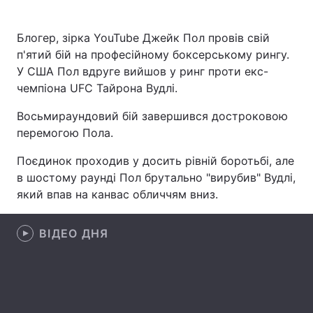
Блогер, зірка YouTube Джейк Пол провів свій
п'ятий бій на професійному боксерському рингу.
Головна
Війна
У США Пол вдруге вийшов у ринг проти екс-
чемпіона UFC Тайрона Вудлі.
Україна
Політика
Восьмираундовий бій завершився достроковою
Економіка
Світ
перемогою Пола.
Спорт
Наука
Поєдинок проходив у досить рівній боротьбі, але
в шостому раунді Пол брутально "вирубив" Вудлі,
Техно і зв'язок
Лайт
який впав на канвас обличчям вниз.
Зброя
Інциденти
ВІДЕО ДНЯ
Здоров'я
Туризм
Цікавинки
Погода
Екологія
Регіони