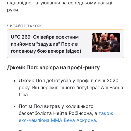
відповідне татуювання на середньому пальці
руки.
Тема оформлення
ЧИТАЙТЕ ТАКОЖ
UFC 269: Олівейра ефектним
прийомом "задушив" Пор'є в
головному бою вечора (відео)
Джейк Пол: кар'єра на профі-рингу
Джейк Пол дебютував у профі в січні 2020
року. Він переміг іншого "ютубера" Алі Есона
Гіба.
Потім Пол виграв у колишнього
баскетболіста Нейта Робінсона, а
також
екс-чемпіона ММА Бена Аскрона.