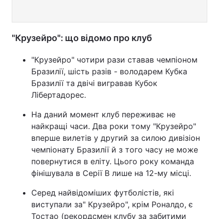
"Крузейро": що відомо про клуб
"Крузейро" чотири рази ставав чемпіоном
Бразилії, шість разів - володарем Кубка
Бразилії та двічі вигравав Кубок
Лібертадорес.
На даний момент клуб переживає не
найкращі часи. Два роки тому "Крузейро"
вперше вилетів у другий за силою дивізіон
чемпіонату Бразилії й з того часу не може
повернутися в еліту. Цього року команда
фінішувала в Серії В лише на 12-му місці.
Серед найвідоміших футболістів, які
виступали за" Крузейро", крім Роналдо, є
Тостао (рекордсмен клубу за забитими