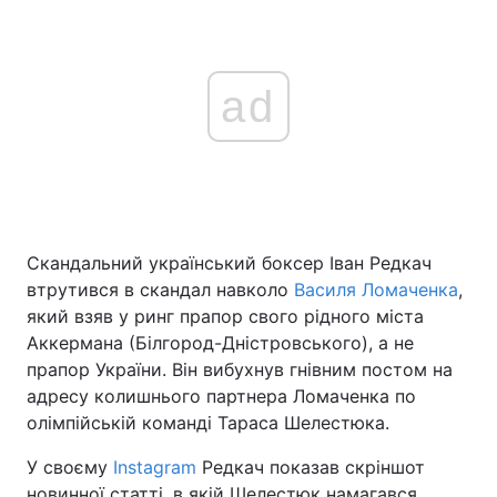
ad
Скандальний український боксер Іван Редкач
втрутився в скандал навколо
Василя Ломаченка
,
який взяв у ринг прапор свого рідного міста
Аккермана (Білгород-Дністровського), а не
прапор України. Він вибухнув гнівним постом на
адресу колишнього партнера Ломаченка по
олімпійській команді Тараса Шелестюка.
У своєму
Instagram
Редкач показав скріншот
новинної статті, в якій Шелестюк намагався