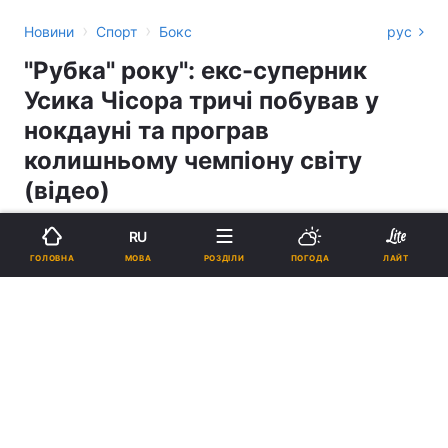
›
›
Новини
Спорт
Бокс
рус
"Рубка" року": екс-суперник
Усика Чісора тричі побував у
нокдауні та програв
колишньому чемпіону світу
(відео)
АНТОН ДУДАР
RU
МОВА
ГОЛОВНА
РОЗДІЛИ
ПОГОДА
ЛАЙТ
10:10, 19.12.21
1 хв.
2426
Підпишіться на нас в Google