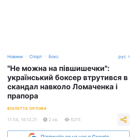
›
›
Новини
Спорт
Бокс
рус
"Не можна на півшишечки":
український боксер втрутився в
скандал навколо Ломаченка і
прапора
ВІОЛЕТТА ОРЛОВА
11:54, 19.12.21
2 хв.
6215
Підпишіться на нас в Google