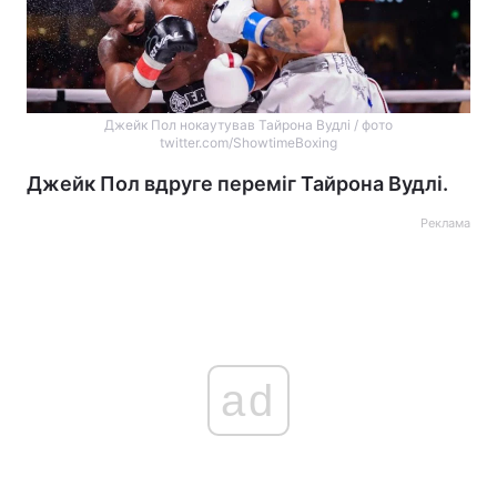
Джейк Пол нокаутував Тайрона Вудлі / фото
twitter.com/ShowtimeBoxing
Джейк Пол вдруге переміг Тайрона Вудлі.
Реклама
ad