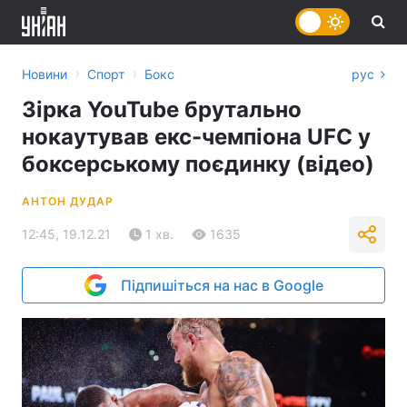
›
›
Новини
Спорт
Бокс
рус
Зірка YouTube брутально
нокаутував екс-чемпіона UFC у
боксерському поєдинку (відео)
АНТОН ДУДАР
12:45, 19.12.21
1 хв.
1635
Підпишіться на нас в Google