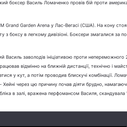
ький боксер Василь Ломаченко провів бій проти америк
 Grand Garden Arena у Лас-Вегасі (США). На кону стоя
ту з боксу в легкому дивізіоні. Боксери змагалися за п
ий Василь заволодів ініціативою проти непереможного 
працював відмінно на ближній дистанції, технічно і май
тися у кут, а потім проводив блискучі комбінації. Лом
 - Хейні через цю причину почав діяти брудно, намагаю
бліка в залі, вражена перфомансом Василя, скандувала 