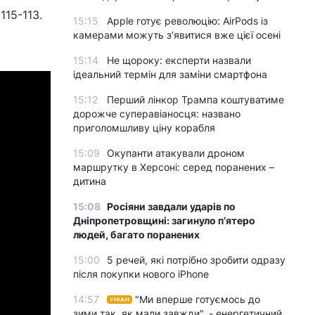
115-113.
15:15
Apple готує революцію: AirPods із
камерами можуть з’явитися вже цієї осені
15:14
Не щороку: експерти назвали
ідеальний термін для заміни смартфона
15:12
Перший лінкор Трампа коштуватиме
дорожче суперавіаносця: названо
приголомшливу ціну корабля
15:09
Окупанти атакували дроном
маршрутку в Херсоні: серед поранених –
дитина
15:08
Росіяни завдали ударів по
Дніпропетровщині: загинуло пʼятеро
людей, багато поранених
15:00
5 речей, які потрібно зробити одразу
після покупки нового iPhone
14:57
"Ми вперше готуємось до
УНІАН
зими так, як мали завжди", - енергетичний