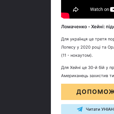
Ломаченко - Хейні: пі
Для українця це третя по
Лопесу у 2020 році та Ор
(11 - нокаутом).
Для Хейні це 30-й бій у пр
Американець захистив тит
ДОПОМОЖ
Читати УНІАН