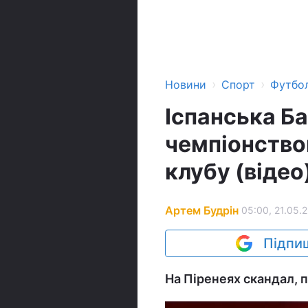
›
›
Новини
Спорт
Футбо
Іспанська Ба
чемпіонство
клубу (відео
Артем Будрін
05:00, 21.05.
Підпиш
На Піренеях скандал, п