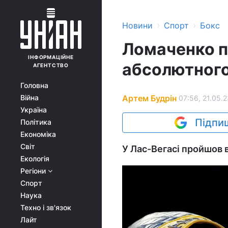
›
›
Новини
Спорт
Бокс
Ломаченко п
ІНФОРМАЦІЙНЕ
абсолютного 
АГЕНТСТВО
Головна
Артем Будрін
Війна
07:56, 21.05.
Україна
Підпиш
Політика
Економіка
Світ
У Лас-Вегасі пройшов в
Екологія
Регіони
Спорт
Наука
Техно і зв'язок
Лайт