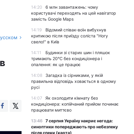
14:20
6 млн завантажень: чому
користувачі переходять на цей навігатор
замість Google Maps
14:19
Відомий співак-воїн вибухнув
критикою після приїзду соліста "Ногу
русском
свело!" в Київ
14:11
Будинки зі старих шин і пляшок
тримають 20°C без кондиціонера і
в
опалення: як це працює
14:08
Загадка із сірниками, у якій
правильна відповідь ховається в одному
русі
14:07
Як охолодити кімнату без
кондиціонера: копійчаний прийом починає
працювати миттєво
13:46
7 серпня Україну накриє негода:
синоптики попереджають про небезпеку
після спеки (карта)