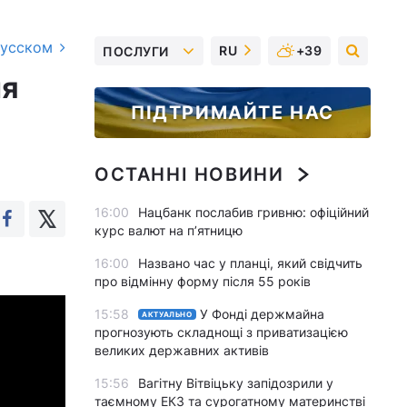
русском
RU
+39
ПОСЛУГИ
ня
ПІДТРИМАЙТЕ НАС
ОСТАННІ НОВИНИ
16:00
Нацбанк послабив гривню: офіційний
курс валют на п’ятницю
16:00
Названо час у планці, який свідчить
про відмінну форму після 55 років
15:58
У Фонді держмайна
АКТУАЛЬНО
прогнозують складнощі з приватизацією
великих державних активів
15:56
Вагітну Вітвіцьку запідозрили у
таємному ЕКЗ та сурогатному материнстві