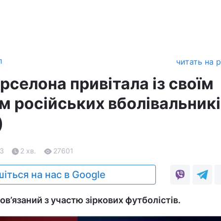
л
читать на 
рселона привітала із своїм
м російських вболівальникі
)
23
2 хв.
27601
іться на нас в Google
ов’язаний з участю зіркових футболістів.