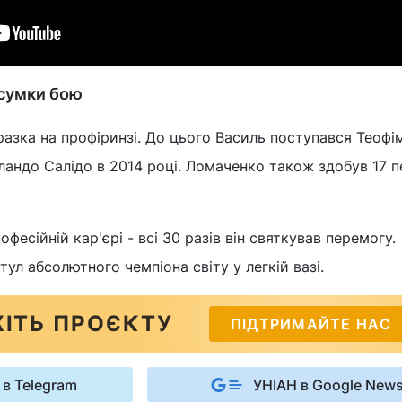
дсумки бою
разка на профіринзі. До цього Василь поступався Теофі
ландо Салідо в 2014 році. Ломаченко також здобув 17 
офесійній кар'єрі - всі 30 разів він святкував перемогу.
ул абсолютного чемпіона світу у легкій вазі.
ІТЬ ПРОЄКТУ
ПІДТРИМАЙТЕ НАС
 в Telegram
УНІАН в Google New