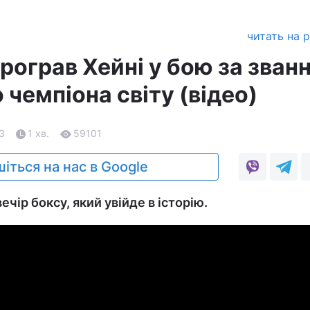
читать на 
рограв Хейні у бою за зван
чемпіона світу (відео)
23
1 хв.
59101
іться на нас в Google
ечір боксу, який увійде в історію.