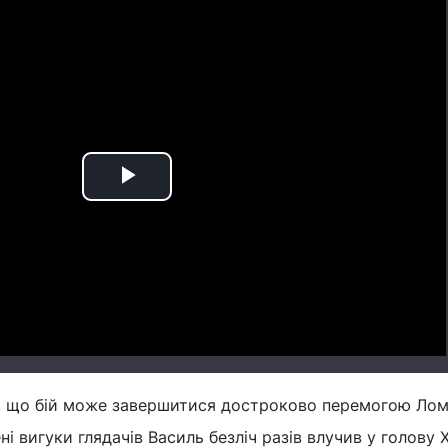
Play
Video
, що бій може завершитися достроково перемогою Лом
ні вигуки глядачів Василь безліч разів влучив у голову Х