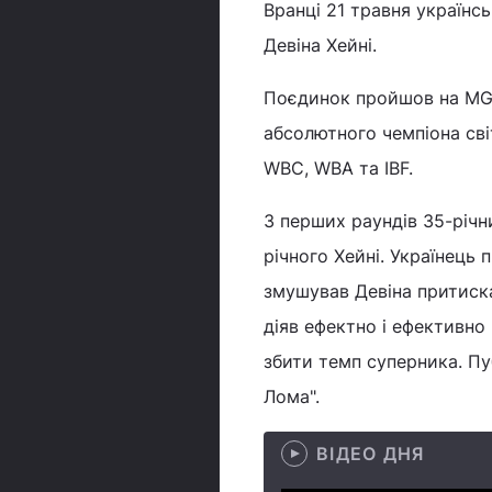
Вранці 21 травня українс
Девіна Хейні.
Поєдинок пройшов на MGM
абсолютного чемпіона сві
WBC, WBA та IBF.
З перших раундів 35-річн
річного Хейні. Українець 
змушував Девіна притиска
діяв ефектно і ефективно
збити темп суперника. Пу
Лома".
ВІДЕО ДНЯ