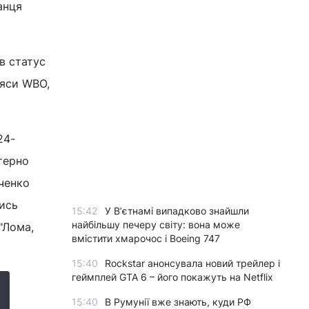
анця
в статус
ояси WBO,
24-
стерно
аченко
чись
15:42
У Вʼєтнамі випадково знайшли
найбільшу печеру світу: вона може
"Лома,
вмістити хмарочос і Boeing 747
15:40
Rockstar анонсувала новий трейлер і
геймплей GTA 6 – його покажуть на Netflix
15:40
В Румунії вже знають, куди РФ