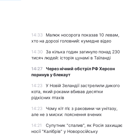
14:33
Малюк носорога показав 10 левам,
хто на дорозі головний: кумедне відео
14:30
За кілька годин загинуло понад 230
тисяч людей: історія цунамі в Таїланді
14:27
Через нічний обстріл РФ Херсон
поринув у блекаут
14:23
У Новій Зеландії застрелили дикого
кота, який роками вбивав десятки
рідкісних птахів
14:23
Чому кіт п’є з раковини чи унітазу,
але не з миски: пояснення вчених
14:21
Супутник "спалив", як Росія захищає
носії "Калібрів" у Новоросійську