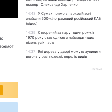
експерт Олександр Харченко
14:43
У Сумах прямо в парковій зоні
знайшли 500-кілограмовий російський КАБ
(відео)
14:39
Створений за пару годин рок-хіт
1970 року став однією з найвидатніших
мо
пісень усіх часів
перемог
14:37
Які дерева у дворі можуть зупинити
вогонь у разі пожежі: перелік видів
Реклама
s