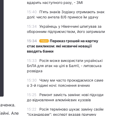
вдарить наступного разу, - ЗМІ
15:40
П’ять знаків Зодіаку отримають знак
долі: число ангела 8/6 принесе їм удачу
15:34
Українець у Німеччині шпигував за
оборонним підприємством, його затримали
15:34
Переказ грошей на картку
УНІАН
стає викликом: які незвичні новації
вводять банки
15:33
Росія може використати українські
БпЛА для атак на цілі в Балтії, - литовська
розвідка
15:30
Чому ми часто прокидаємося саме
о 3-й годині ночі: пояснення вчених
15:25
Ремонт замість заміни: нові підходи
до відновлення алюмінієвих кузовів
аченка.
15:22
Росія терміново шукає заміну своїм
ейні. Але
"Іскандерам": експерт вказав причину