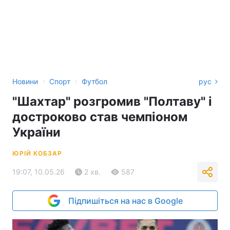
›
›
Новини
Спорт
Футбол
рус
"Шахтар" розгромив "Полтаву" і
достроково став чемпіоном
України
ЮРІЙ КОБЗАР
19:07, 10.05.26
2 хв.
587
Підпишіться на нас в Google