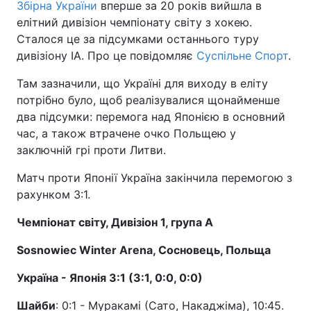
Збірна України
вперше за 20 років вийшла в
елітний дивізіон чемпіонату світу з хокею.
Сталося це за підсумками останнього туру
дивізіону IA. Про це повідомляє
Суспільне Спорт
.
Там зазначили, що Україні для виходу в еліту
потрібно було, щоб реалізувалися щонайменше
два підсумки: перемога над Японією в основний
час, а також втрачене очко Польщею у
заключній грі проти Литви.
Матч проти Японії Україна закінчила перемогою з
рахунком 3:1.
Чемпіонат світу, Дивізіон 1, група А
Sosnowiec Winter Arena, Сосновець, Польща
Україна - Японія 3:1 (3:1, 0:0, 0:0)
Шайби
: 0:1 - Муракамі (Сато, Накаджіма), 10:45.