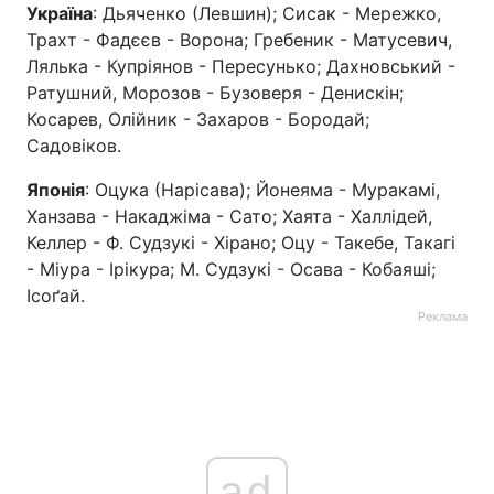
Україна
: Дьяченко (Левшин); Сисак - Мережко,
Трахт - Фадєєв - Ворона; Гребеник - Матусевич,
Лялька - Купріянов - Пересунько; Дахновський -
Ратушний, Морозов - Бузоверя - Денискін;
Косарев, Олійник - Захаров - Бородай;
Садовіков.
Японія
: Оцука (Нарісава); Йонеяма - Муракамі,
Ханзава - Накаджіма - Сато; Хаята - Халлідей,
Келлер - Ф. Судзукі - Хірано; Оцу - Такебе, Такагі
- Міура - Ірікура; М. Судзукі - Осава - Кобаяші;
Ісоґай.
Реклама
ad