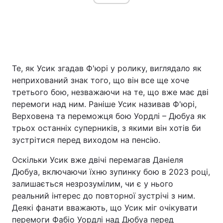
Те, як Усик згадав Ф'юрі у ролику, виглядало як
неприхований знак того, що він все ще хоче
третього бою, незважаючи на те, що вже має дві
перемоги над ним. Раніше Усик називав Ф'юрі,
Верховена та переможця бою Уордлі – Дюбуа як
трьох останніх суперників, з якими він хотів би
зустрітися перед виходом на пенсію.
Оскільки Усик вже двічі перемагав Даніеля
Дюбуа, включаючи їхню зупинку бою в 2023 році,
залишається незрозумілим, чи є у нього
реальний інтерес до повторної зустрічі з ним.
Деякі фанати вважають, що Усик міг очікувати
перемоги Фабіо Уордлі над Дюбуа перед