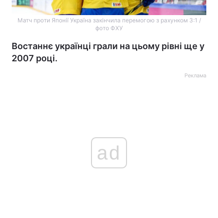
Матч проти Японії Україна закінчила перемогою з рахунком 3:1 /
фото ФХУ
Востаннє українці грали на цьому рівні ще у
2007 році.
Реклама
ad