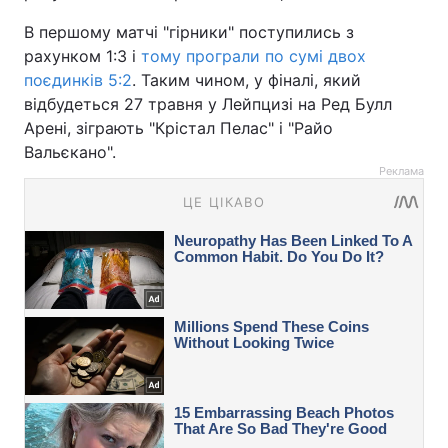
В першому матчі "гірники" поступились з
рахунком 1:3 і
тому програли по сумі двох
поєдинків 5:2
. Таким чином, у фіналі, який
відбудеться 27 травня у Лейпцизі на Ред Булл
Арені, зіграють "Крістал Пелас" і "Райо
Вальєкано".
Реклама