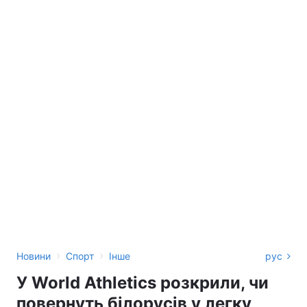
›
›
Новини
Спорт
Інше
рус
У World Athletics розкрили, чи
повернуть білорусів у легку