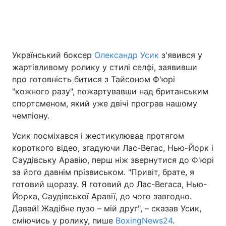
Головна
Війна
Український боксер
Олександр Усик
з'явився у
Україна
Політика
жартівливому ролику у стилі селфі, заявивши
про готовність битися з Тайсоном Ф'юрі
Економіка
Світ
"кожного разу", пожартувавши над британським
спортсменом, який уже двічі програв нашому
Спорт
Наука
чемпіону.
Техно і зв'язок
Лайт
Усик посміхався і жестикулював протягом
короткого відео, згадуючи Лас-Вегас, Нью-Йорк і
Зброя
Інциденти
Саудівську Аравію, перш ніж звернутися до Ф'юрі
за його давнім прізвиськом. "Привіт, брате, я
Здоров'я
Туризм
готовий щоразу. Я готовий до Лас-Вегаса, Нью-
Йорка, Саудівської Аравії, до чого завгодно.
Цікавинки
Погода
Давай! Жадібне пузо – мій друг", – сказав Усик,
сміючись у ролику, пише
BoxingNews24
.
Екологія
Регіони