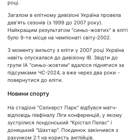
році.
Загалом в елітному дивізіоні Україна провела
дев'ять сезонів (з 1999 до 2007 року).
Найкращим результатом "синьо-жовтих" в еліті
було 9-те місце на чемпіонаті світу-2002.
З моменту вильоту з еліти у 2007 році Україна
навіть опускалася до дивізіону IB. Звідти до
групи IA "синьо-жовтим" вдалося піднятися за
підсумками ЧС-2024, а вже через два роки -
повернутися до еліти.
Новини спорту
На стадіоні "Селхерст Парк" відбувся матч-
відповідь півфіналу Ліги конференцій, у якому
зустрілися лондонський "Крістал Пелас" і
донецький "Шахтар". Поєдинок закінчився з
рахунком 2:1 на користь англійців.