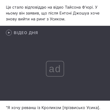
Це стало відповіддю на відео Тайсона Ф'юрі. У
Лонгріди
ньому він заявив, що після Ентоні Джошуа хоче
знову вийти на ринг з Усиком.
Відео з Youtube
Статті
ВІДЕО ДНЯ
Інтерв'ю
Думки
Архів
Вакансії
Контакти
ad
Послуги
"Я хочу реванш із Кроликом [прізвисько Усика].