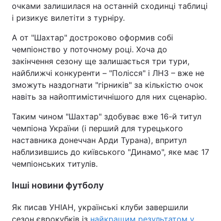
очками залишилася на останній сходинці таблиці
і ризикує вилетіти з турніру.
А от "Шахтар" достроково оформив собі
чемпіонство у поточному році. Хоча до
закінчення сезону ще залишається три тури,
найближчі конкуренти – "Полісся" і ЛНЗ – вже не
зможуть наздогнати "гірників" за кількістю очок
навіть за найоптимістичнішого для них сценарію.
Таким чином "Шахтар" здобуває вже 16-й титул
чемпіона України (і перший для турецького
наставника донеччан Арди Турана), впритул
наблизившись до київського "Динамо", яке має 17
чемпіонських титулів.
Інші новини футболу
Як писав УНІАН, українські клуби завершили
сезон єврокубків із
найкращим результатом у