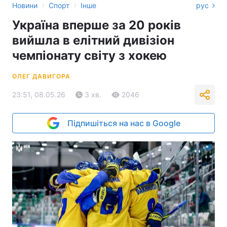
›
›
Новини
Спорт
Інше
рус
Україна вперше за 20 років
вийшла в елітний дивізіон
чемпіонату світу з хокею
ОЛЕГ ДАВИГОРА
23:51, 08.05.26
3 хв.
2046
Підпишіться на нас в Google