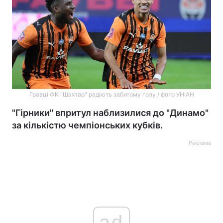
Гравці ФК "Шахтар" радіють забитому голу / фото УНІАН
"Гірники" впритул наблизилися до "Динамо"
за кількістю чемпіонських кубків.
Реклама
ad