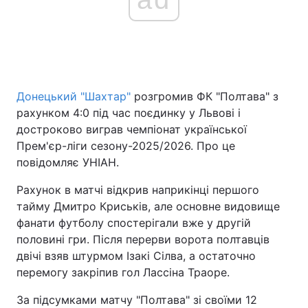
Донецький "Шахтар"
розгромив ФК "Полтава" з
рахунком 4:0 під час поєдинку у Львові і
достроково виграв чемпіонат української
Прем'єр-ліги сезону-2025/2026. Про це
повідомляє УНІАН.
Рахунок в матчі відкрив наприкінці першого
тайму Дмитро Криськів, але основне видовище
фанати футболу спостерігали вже у другій
половині гри. Після перерви ворота полтавців
двічі взяв штурмом Ізакі Сілва, а остаточно
перемогу закріпив гол Лассіна Траоре.
За підсумками матчу "Полтава" зі своїми 12