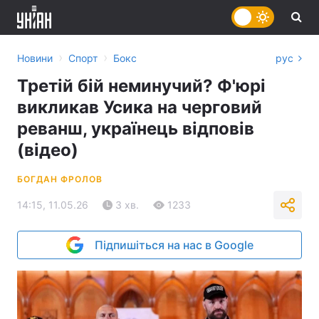
›
›
Новини
Спорт
Бокс
рус
Третій бій неминучий? Ф'юрі
викликав Усика на черговий
реванш, українець відповів
(відео)
БОГДАН ФРОЛОВ
14:15, 11.05.26
3 хв.
1233
Підпишіться на нас в Google