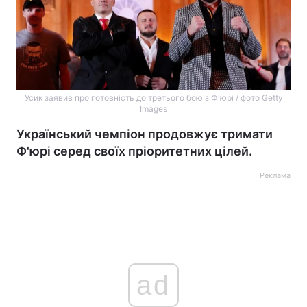
Усик заявив про готовність до третього бою з Ф'юрі / фото Getty
Images
Український чемпіон продовжує тримати
Ф'юрі серед своїх пріоритетних цілей.
Реклама
ad