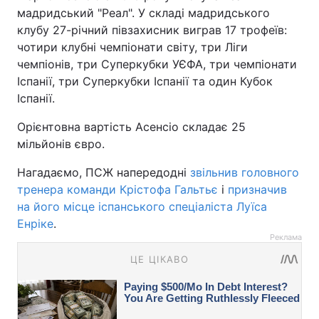
мадридський "Реал". У складі мадридського
клубу 27-річний півзахисник виграв 17 трофеїв:
чотири клубні чемпіонати світу, три Ліги
чемпіонів, три Суперкубки УЄФА, три чемпіонати
Іспанії, три Суперкубки Іспанії та один Кубок
Іспанії.
Орієнтовна вартість Асенсіо складає 25
мільйонів євро.
Нагадаємо, ПСЖ напередодні
звільнив головного
тренера команди Крістофа Гальтьє
і
призначив
на його місце іспанського спеціаліста Луїса
Енріке
.
Реклама