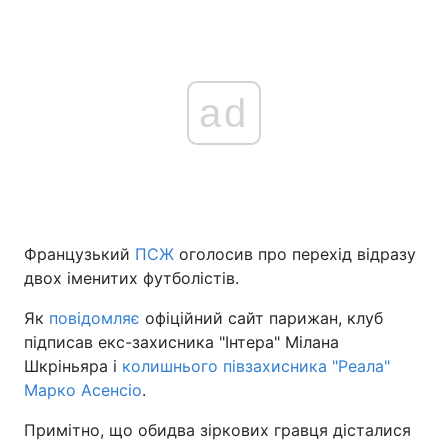
ad
Французький
ПСЖ
оголосив про перехід відразу
двох іменитих футболістів.
Як
повідомляє
офіційний сайт парижан, клуб
підписав екс-захисника "Інтера" Мілана
Шкріньяра і
колишнього півзахисника "Реала"
Марко Асенсіо
.
Примітно, що обидва зіркових гравця дісталися