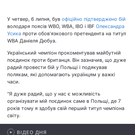
У четвер, 6 липня, був
офіційно підтверджено бій
володаря поясів WBO, WBA, IBO і IBF
Головна
Війна
Олександра
Усика
проти обов'язкового претендента на титул
Україна
Політика
WBA Даніеля Дюбуа.
Український чемпіон прокоментував майбутній
Економіка
Світ
поєдинок проти британця. Він зазначив, що дуже
Спорт
Наука
радий провести бій у Польщі і подякував
полякам, які допомагають українцям у важкі
Техно і зв'язок
Лайт
часи.
Зброя
Інциденти
"Я дуже радий, що у нас є можливість
організувати мій поєдинок саме в Польщі, де 7
Здоров'я
Туризм
років тому я здобув свій перший титул чемпіона
світу.
Цікавинки
Погода
Екологія
ВІДЕО ДНЯ
Регіони