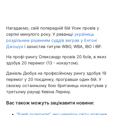
Нагадаємо, свій попередній бій Усик провів у
серпні минулого року. У реванщі
українець
роздільним рішенням суддів виграв у Ентоні
Джошуа
і захистив титули WBO, WBA, IBO і IBF.
На профі-рингу Олександр провів 20 боїв, в яких
здобув 20 перемог (13 - нокаутом).
Даніель Дюбуа на професійному рингу здобув 19
перемог у 20 поєдинку, програвши один бій. У
своєму останньому бою британець нокаутував у
третьому раунді Кевіна Лерену.
Вас також можуть зацікавити новини:
"Блеф розкрили": екс-чемпіон світу пояснив,