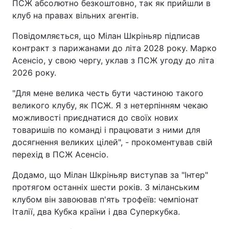
ПСЖ абсолютно безкоштовно, так як прийшли в
клуб на правах вільних агентів.
Повідомляється, що Мілан Шкріньяр підписав
контракт з парижанами до літа 2028 року. Марко
Асенсіо, у свою чергу, уклав з ПСЖ угоду до літа
2026 року.
"Для мене велика честь бути частиною такого
великого клубу, як ПСЖ. Я з нетерпінням чекаю
можливості приєднатися до своїх нових
товаришів по команді і працювати з ними для
досягнення великих цілей", - прокоментував свій
перехід в ПСЖ Асенсіо.
Додамо, що Мілан Шкріньяр виступав за "Інтер"
протягом останніх шести років. З міланським
клубом він завоював п'ять трофеїв: чемпіонат
Італії, два Кубка країни і два Суперкубка.