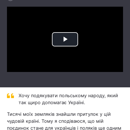
Лонгріди
Відео з Youtube
Статті
Інтерв'ю
Думки
Play
Архів
Вакансії
Video
Контакти
Послуги
Хочу подякувати польському народу, який
так щиро допомагає Україні.
Тисячі моїх земляків знайшли притулок у цій
чудовій країні. Тому я сподіваюся, що мій
поєдинок стане для українців і поляків ще одним