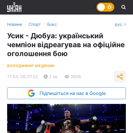
›
›
Новини
Спорт
Бокс
рус
Усик - Дюбуа: український
чемпіон відреагував на офіційне
оголошення бою
ВОЛОДИМИР МЕДЯНИК
17:54, 06.07.23
2 хв.
3606
Підпишіться на нас в Google