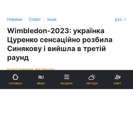
›
›
Новини
Спорт
Інше
рус
Wimbledon-2023: українка
Цуренко сенсаційно розбила
Синякову і вийшла в третій
раунд
ВОЛОДИМИР МЕДЯНИК
RU
15:58, 06.07.23
1 хв.
1773
МОВА
ГОЛОВНА
РОЗДІЛИ
ПОГОДА
ЛАЙТ
Підпишіться на нас в Google