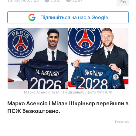
16:49, 06.07.23
2 хв.
2087
Підпишіться на нас в Google
Марко Асенсіо та Мілан Шкріньяр / фото ФК ПСЖ
Марко Асенсіо і Мілан Шкріньяр перейшли в
ПСЖ безкоштовно.
Реклама