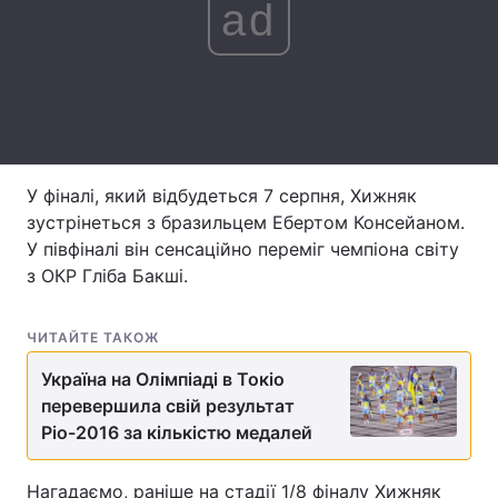
ad
Лонгріди
Відео з Youtube
Статті
Інтерв'ю
Думки
У фіналі, який відбудеться 7 серпня, Хижняк
Архів
Вакансії
зустрінеться з бразильцем Ебертом Консейаном.
У півфіналі він сенсаційно переміг чемпіона світу
Контакти
з ОКР Гліба Бакші.
Послуги
ЧИТАЙТЕ ТАКОЖ
Україна на Олімпіаді в Токіо
перевершила свій результат
Ріо-2016 за кількістю медалей
Нагадаємо, раніше на стадії 1/8 фіналу Хижняк