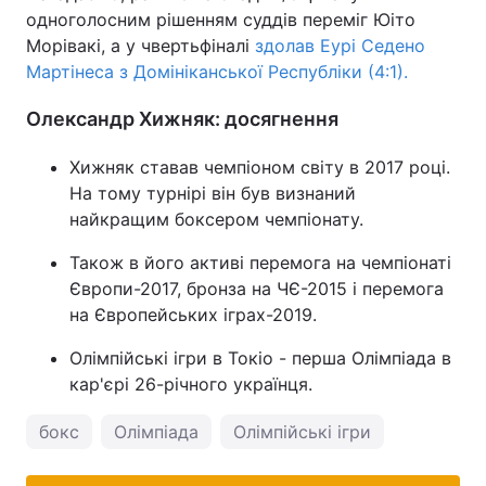
одноголосним рішенням суддів переміг Юіто
Тема оформлення
Морівакі, а у чвертьфіналі
здолав Еурі Седено
Мартінеса з Домініканської Республіки (4:1).
Олександр Хижняк: досягнення
Хижняк ставав чемпіоном світу в 2017 році.
На тому турнірі він був визнаний
найкращим боксером чемпіонату.
Також в його активі перемога на чемпіонаті
Європи-2017, бронза на ЧЄ-2015 і перемога
на Європейських іграх-2019.
Олімпійські ігри в Токіо - перша Олімпіада в
кар'єрі 26-річного українця.
бокс
Олімпіада
Олімпійські ігри