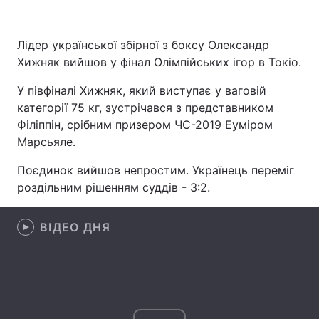
Лідер української збірної з боксу Олександр
Хижняк вийшов у фінал Олімпійських ігор в Токіо.
Головна
Війна
У півфіналі Хижняк, який виступає у ваговій
Україна
Політика
категорії 75 кг, зустрічався з представником
Філіппін, срібним призером ЧС-2019 Еуміром
Економіка
Світ
Марсьяле.
Спорт
Наука
Поєдинок вийшов непростим. Українець переміг
роздільним рішенням суддів - 3:2.
Техно і зв'язок
Лайт
Зброя
Інциденти
ВІДЕО ДНЯ
Здоров'я
Туризм
Цікавинки
Погода
Екологія
Регіони