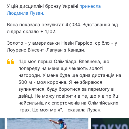
У цій дисципліні бронзу Україні
принесла
Людмила Лузан.
Вона показала результат 47,034. Відставання від
лідера склало + 1,102.
Золото - у американки Невін Гаррісо, срібло - у
Лоуренс Вінсент-Лапуан з Канади.
"Це моя перша Олімпіада. Впевнена, що
попереду на мене ще чекають золоті
нагороди. У мене буде ще одна дистанція на
500 м - моя коронна. Я не збираюся
зупинятися, буду боротися за перемогу в
двійці. Не можу повірити в те, що я в трійці
найсильніших спортсменів на Олімпійських
іграх. Це моя мрія", - сказала Лузан.