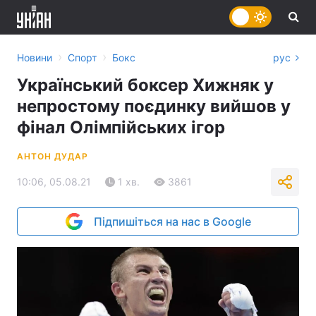
›
›
Новини
Спорт
Бокс
рус
Український боксер Хижняк у
непростому поєдинку вийшов у
фінал Олімпійських ігор
АНТОН ДУДАР
10:06, 05.08.21
1 хв.
3861
Підпишіться на нас в Google