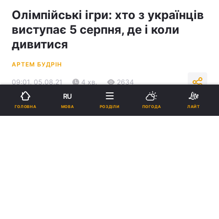
Олімпійські ігри: хто з українців
виступає 5 серпня, де і коли
дивитися
АРТЕМ БУДРІН
09:01, 05.08.21
4 хв.
2634
RU
МОВА
ГОЛОВНА
РОЗДІЛИ
ПОГОДА
ЛАЙТ
Підпишіться на нас в Google