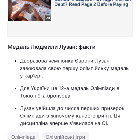
Медаль Людмили Лузан: факти
Дворазова чемпіонка Європи Лузан
завоювала свою першу олімпійську медаль
у кар'єрі.
Для України це 12-а медаль Олімпіади в
Токіо і 9-а бронзова.
Лузан увійшла до числа перших призерок
Олімпіади в жіночому каное-спринті. Ця
дисципліна вперше з'явилася на ОІ.
Олімпіада
Олімпійські ігри