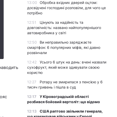
13:00
Обробка вхідних дверей оцтом:
досвідчені господині розповіли, для чого це
потрібно
12:51
Цінують за надійність та
довговічність: названо найпопулярнішого
автовиробника у світі
12:50
Ви неправильно заряджаєте
смартфон: 6 популярних міфів, які давно
розвінчали
12:42
Усього 6 штук на день: вчені назвали
 наводить
сухофрукт, який може здивувати своєю
користю
12:27
Ротару не змирилася з пенсією у 6
тисяч гривень і пішла в суд
пояс
12:17
У Кіровоградській області
розбився бойовий вертоліт: що відомо
12:13
США раптово звільнили генерала,
що командував військами у Європі