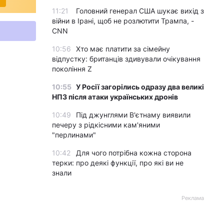
11:21
Головний генерал США шукає вихід з
війни в Ірані, щоб не розлютити Трампа, -
CNN
10:56
Хто має платити за сімейну
відпустку: британців здивували очікування
покоління Z
10:55
У Росії загорілись одразу два великі
НПЗ після атаки українських дронів
10:49
Під джунглями В'єтнаму виявили
печеру з рідкісними кам'яними
"перлинами"
10:42
Для чого потрібна кожна сторона
терки: про деякі функції, про які ви не
знали
Реклама