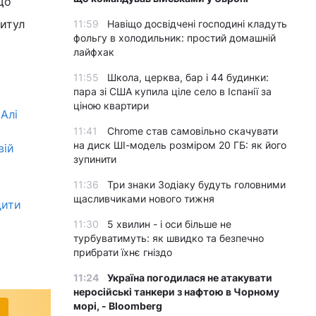
що
итул
11:59
Навіщо досвідчені господині кладуть
фольгу в холодильник: простий домашній
лайфхак
11:55
Школа, церква, бар і 44 будинки:
пара зі США купила ціле село в Іспанії за
ціною квартири
Алі
11:41
Chrome став самовільно скачувати
на диск ШІ-модель розміром 20 ГБ: як його
вій
зупинити
11:36
Три знаки Зодіаку будуть головними
щасливчиками нового тижня
дити
11:30
5 хвилин - і оси більше не
турбуватимуть: як швидко та безпечно
прибрати їхнє гніздо
11:24
Україна погодилася не атакувати
неросійські танкери з нафтою в Чорному
морі, - Bloomberg