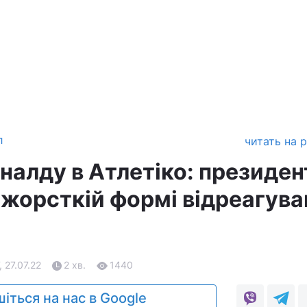
л
читать на 
налду в Атлетіко: президен
 жорсткій формі відреагува
, 27.07.22
2 хв.
1440
іться на нас в Google