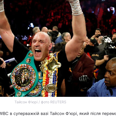
Тайсон Ф'юрі / фото REUTERS
 WBC в суперважкій вазі Тайсон Ф'юрі, який після перем