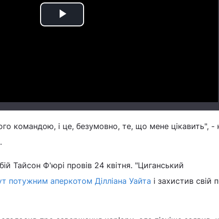
Play
Video
го командою, і це, безумовно, те, що мене цікавить", -
.
бій Тайсон Ф'юрі провів 24 квітня. "Циганський
ут потужним аперкотом Ділліана Уайта
і захистив свій 