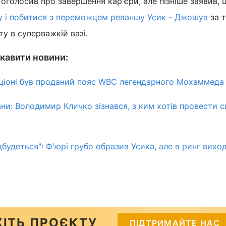
 оголосив про завершення кар'єри, але пізніше заявив, 
ру і побитися з переможцем реваншу Усик - Джошуа
за т
ту в суперважкій вазі.
кавити новини:
ціоні був проданий пояс WBC легендарного Мохаммеда 
ни: Володимир Кличко зізнався, з ким хотів провести с
ідбудеться": Ф'юрі грубо образив Усика, але в ринг вихо
ІТЬ ПРОЄКТУ
ПІДТРИМАЙТЕ НАС