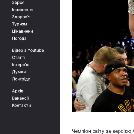
Зброя
Інциденти
Здоров'я
Туризм
Цікавинки
Погода
Відео з Youtube
Статті
Інтерв'ю
Думки
Лонгріди
Архів
Вакансії
Контакти
Чемпіон світу за версією