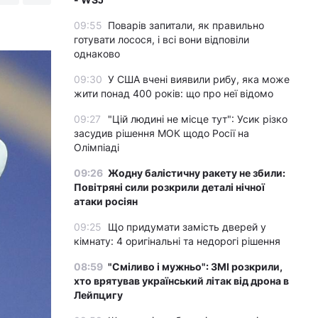
09:55
Поварів запитали, як правильно
готувати лосося, і всі вони відповіли
однаково
09:30
У США вчені виявили рибу, яка може
жити понад 400 років: що про неї відомо
09:27
"Цій людині не місце тут": Усик різко
засудив рішення МОК щодо Росії на
Олімпіаді
09:26
Жодну балістичну ракету не збили:
Повітряні сили розкрили деталі нічної
атаки росіян
09:25
Що придумати замість дверей у
кімнату: 4 оригінальні та недорогі рішення
08:59
"Сміливо і мужньо": ЗМІ розкрили,
хто врятував український літак від дрона в
Лейпцигу