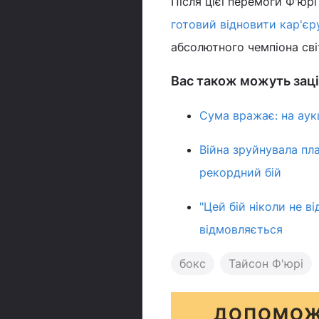
Після цієї перемоги Ф'юрі
готовий відновити кар'є
абсолютного чемпіона сві
Вас також можуть заці
Сума вражає: на аук
Війна зруйнувала пла
рекордний бій
"Цей бій ніколи не в
відмовляється
бокс
Тайсон Ф'юрі
ДОПОМОЖ