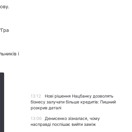
ову.
"Гра
ьників і
13:12
Нові рішення Нацбанку дозволять
бізнесу залучати більше кредитів: Пишний
розкрив деталі
13:06
Денисенко зізналася, чому
насправді поспішає вийти заміж