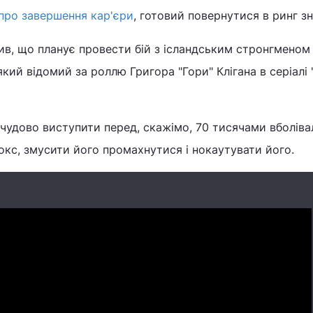
про завершення кар'єри
, готовий повернутися в ринг зн
ив, що планує провести бій з ісландським стронгменом
 який відомий за роллю Григора "Гори" Клігана в серіалі 
 чудово виступити перед, скажімо, 70 тисячами вболівал
окс, змусити його промахнутися і нокаутувати його.