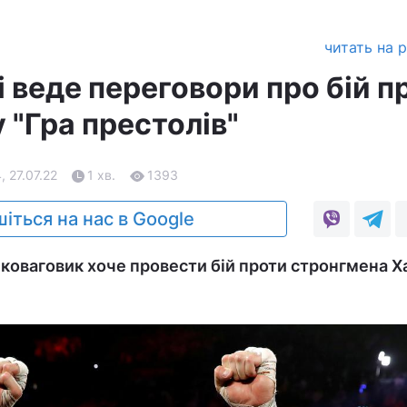
читать на 
 веде переговори про бій п
у "Гра престолів"
, 27.07.22
1 хв.
1393
іться на нас в Google
коваговик хоче провести бій проти стронгмена 