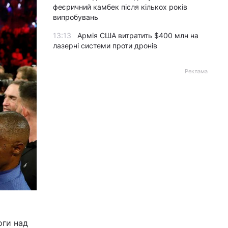
феєричний камбек після кількох років
випробувань
13:13
Армія США витратить $400 млн на
лазерні системи проти дронів
Реклама
оги над