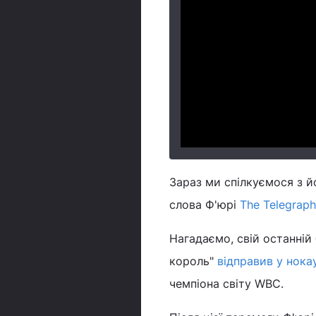
Зараз ми спілкуємося з йо
слова Ф'юрі
The Telegraph
Нагадаємо, свій останній 
король"
відправив у нока
чемпіона світу WBC.