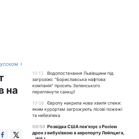
русском
10:13
Водопостачання Львівщини під
т
загрозою: "Бориславська нафтова
компанія" просить Зеленського
в на
переглянути санкції
10:08
Європу накрила нова хвиля спеки:
яким курортам загрожують лісові пожежі
та небезпека
09:59
Розвідка США пов’язує з Росією
дрон з вибухівкою в аеропорту Лейпцига,
- WSJ