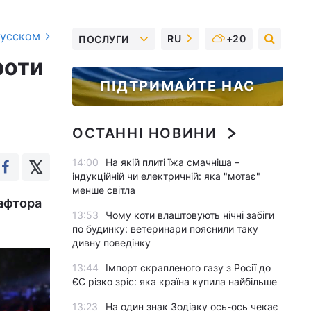
русском
RU
+20
ПОСЛУГИ
роти
ПІДТРИМАЙТЕ НАС
ОСТАННІ НОВИНИ
14:00
На якій плиті їжа смачніша –
індукційній чи електричній: яка "мотає"
менше світла
Хафтора
13:53
Чому коти влаштовують нічні забіги
по будинку: ветеринари пояснили таку
дивну поведінку
13:44
Імпорт скрапленого газу з Росії до
ЄС різко зріс: яка країна купила найбільше
13:23
На один знак Зодіаку ось-ось чекає