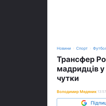
›
›
Новини
Спорт
Футбо
Трансфер Ро
мадридців у
чутки
Володимир Медяник
13:57
Підпиш