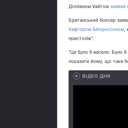
Ділліаном Уайтом
заявив 
Британський боксер заяв
Хафтором Бйорнссоном
,
престолів".
"Це було б весело. Було б
показати йому, що таке б
ВІДЕО ДНЯ