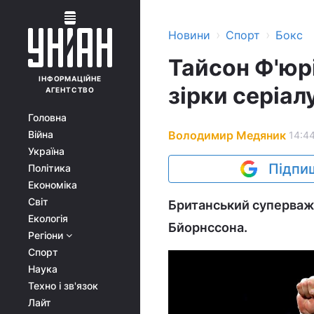
›
›
Новини
Спорт
Бокс
Тайсон Ф'юрі
ІНФОРМАЦІЙНЕ
зірки серіал
АГЕНТСТВО
Головна
Володимир Медяник
Війна
14:44
Україна
Підпиш
Політика
Економіка
Світ
Британський суперваж
Екологія
Бйорнссона.
Регіони
Спорт
Наука
Техно і зв'язок
Лайт