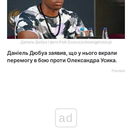
Даніель Дюбуа / фото Piotr Duszczyk/boxingphotos.pl
Даніель Дюбуа заявив, що у нього вкрали
перемогу в бою проти Олександра Усика.
Реклама
ad