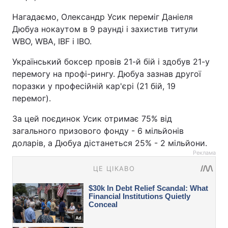
Нагадаємо, Олександр Усик переміг Даніеля
Дюбуа нокаутом в 9 раунді і захистив титули
WBO, WBА, IBF і IBO.
Український боксер провів 21-й бій і здобув 21-у
перемогу на профі-рингу. Дюбуа зазнав другої
поразки у професійній кар'єрі (21 бій, 19
перемог).
За цей поєдинок Усик отримає 75% від
загального призового фонду - 6 мільйонів
доларів, а Дюбуа дістанеться 25% - 2 мільйони.
Реклама