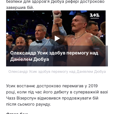
безпеки для здоров'я Дюбуа рефері достроково
завершив бій.
Олександр Усик здобув перемогу над
Даніелем Дюбуа
Олександр Усик здобув перемогу над Даніелем Дюбуа
Усик востаннє достроково перемагав у 2019
році, коли під час його дебюту в суперважкій вазі
Чазз Візерспун відмовився продовжувати бій
після сьомого раунду.