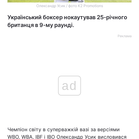
Олександр Усик / фото K2 Promotions
Український боксер нокаутував 25-річного
британця в 9-му раунді.
Реклама
ad
Чемпіон світу в суперважкій вазі за версіями
WBO, WBА, IBF і IBO Олександр Усик висловився