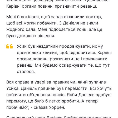
Керівні органи повинні призначити реванш.
Тема оформлення
Мені б хотілося, щоб зараз включили повтор,
щоб всі могли побачити. З Даніеля не зняли
жодного бала. Мені подобається Усик, але це
було домашнє рішення.
Усик був нездатний продовжувати, йому
дали кілька хвилин, щоб відновитися. Керівні
органи повинні розглянути це і призначити
реванш. Ми будемо оскаржувати те, що тут
сталося.
Вся справа в ударі за правилами, який зупинив
Усика, Даніель повинен був перемогти. Всі хочуть
побачити об'єднання поясів. Якби Даніель здобув
перемогу, це було б легко зробити. А тепер
побачимо", - сказав Уоррен.
Скандальний удар Даніеля Дюбуа прокоментував