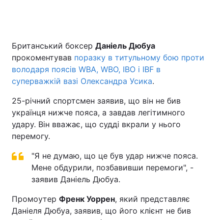
Головна
Війна
Британський боксер
Даніель Дюбуа
прокоментував
поразку в титульному бою проти
Україна
Політика
володаря поясів WBA, WBO, IBO і IBF в
суперважкій вазі Олександра Усика
.
Економіка
Світ
25-річний спортсмен заявив, що він не бив
Спорт
Наука
українця нижче пояса, а завдав легітимного
удару. Він вважає, що судді вкрали у нього
Техно і зв'язок
Лайт
перемогу.
Зброя
Інциденти
"Я не думаю, що це був удар нижче пояса.
Мене обдурили, позбавивши перемоги", -
Здоров'я
Туризм
заявив Даніель Дюбуа.
Цікавинки
Погода
Промоутер
Френк Уоррен
, який представляє
Даніеля Дюбуа, заявив, що його клієнт не бив
Екологія
Регіони