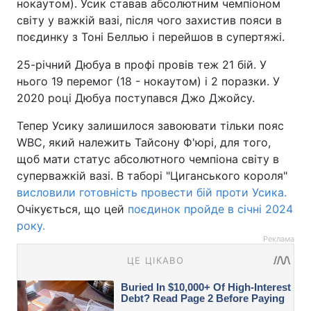
нокаутом). Усик ставав абсолютним чемпіоном
світу у важкій вазі, після чого захистив пояси в
поєдинку з Тоні Беллью і перейшов в супертяжі.
25-річний Дюбуа в профі провів теж 21 бій. У
нього 19 перемог (18 - нокаутом) і 2 поразки. У
2020 році Дюбуа поступався Джо Джойсу.
Тепер Усику залишилося завоювати тільки пояс
WBC, який належить Тайсону Ф'юрі, для того,
щоб мати статус абсолютного чемпіона світу в
суперважкій вазі. В таборі "Циганського короля"
висловили готовність провести бій проти Усика.
Очікується, що цей
поєдинок пройде в січні 2024
року.
Реклама