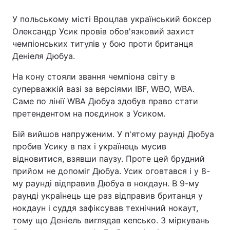
У польському місті Вроцлав український боксер
Олександр Усик провів обов'язковий захист
чемпіонських титулів у бою проти британця
Деніеля Дюбуа.
На кону стояли звання чемпіона світу в
суперважкій вазі за версіями IBF, WBO, WBA.
Саме по лінії WBA Дюбуа здобув право стати
претендентом на поєдинок з Усиком.
Бій вийшов напруженим. У п'ятому раунді Дюбуа
пробив Усику в пах і українець мусив
відновитися, взявши паузу. Проте цей брудний
прийом не допоміг Дюбуа. Усик оговтався і у 8-
му раунді відправив Дюбуа в нокдаун. В 9-му
раунді українець ще раз відправив британця у
нокдаун і суддя зафіксував технічний нокаут,
тому що Деніель виглядав кепсько. З міркувань