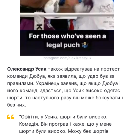
instagram.com/alex.krassyuk
Олександр Усик
також відреагував на протест
команди Дюбуа, яка заявила, що удар був за
правилами. Українець заявив, що якщо Дюбуа і
його команді здається, що Усик високо одягає
шорти, то наступного разу він може боксувати і
без них.
"Офігіти, у Усика шорти були високо.
Комедія. Він програв і каже, що у мене
шорти були високо. Можу без шортів