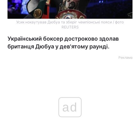
Усик нокаутував Дюбуа та зберіг чемпіонські пояси / фото
REUTERS
Український боксер достроково здолав
британця Дюбуа у дев'ятому раунді.
Реклама
ad