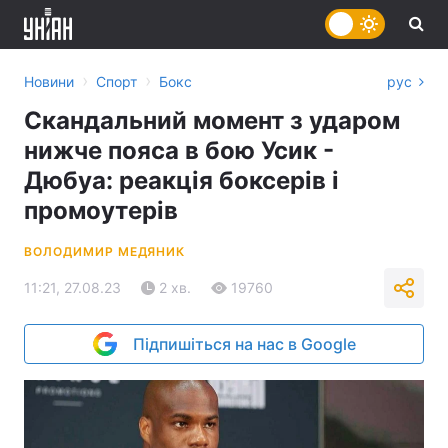
›
›
Новини
Спорт
Бокс
рус
Скандальний момент з ударом
нижче пояса в бою Усик -
Дюбуа: реакція боксерів і
промоутерів
ВОЛОДИМИР МЕДЯНИК
11:21, 27.08.23
2 хв.
19760
Підпишіться на нас в Google