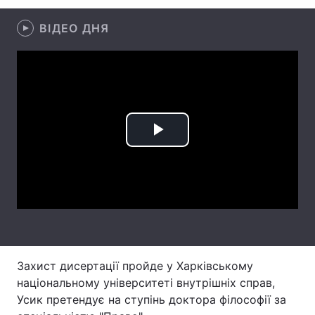
Лонгріди
ВІДЕО ДНЯ
Відео з Youtube
Статті
Інтерв'ю
Думки
Архів
Вакансії
Play
Контакти
Video
Послуги
Захист дисертації пройде у Харківському
національному університеті внутрішніх справ,
Усик претендує на ступінь доктора філософії за