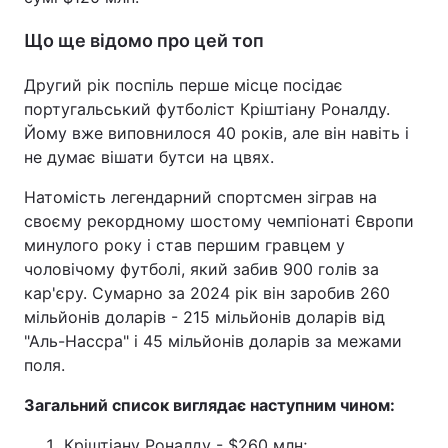
Що ще відомо про цей топ
Другий рік поспіль перше місце посідає
португальський футболіст Кріштіану Роналду.
Йому вже виповнилося 40 років, але він навіть і
не думає вішати бутси на цвях.
Натомість легендарний спортсмен зіграв на
своєму рекордному шостому чемпіонаті Європи
минулого року і став першим гравцем у
чоловічому футболі, який забив 900 голів за
кар'єру. Сумарно за 2024 рік він заробив 260
мільйонів доларів - 215 мільйонів доларів від
"Аль-Нассра" і 45 мільйонів доларів за межами
поля.
Загальний список виглядає наступним чином:
Кріштіану Роналду - $260 млн;