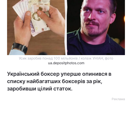
Усик заробив понад 100 мільйонів / колаж УНІАН, фото
ua.depositphotos.com
Український боксер уперше опинився в
списку найбагатших боксерів за рік,
заробивши цілий статок.
Реклама