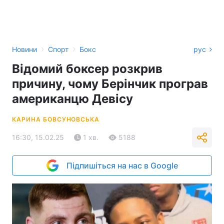
›
›
Новини
Спорт
Бокс
рус
Відомий боксер розкрив
причину, чому Берінчик програв
американцю Девісу
КАРИНА БОВСУНОВСЬКА
16:30, 15.02.25
1 хв.
5188
Підпишіться на нас в Google