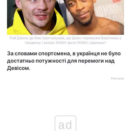
Рой Джонс до бою прогнозував, що Девіс переможе Берінчика у
поєдинку / колаж УНІАН, фото УНІАН, скриншот
За словами спортсмена, в українця не було
достатньо потужності для перемоги над
Девісом.
Реклама
ad