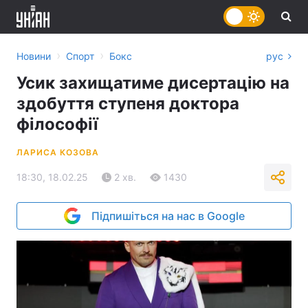
›
›
Новини
Спорт
Бокс
рус
Усик захищатиме дисертацію на
здобуття ступеня доктора
філософії
ЛАРИСА КОЗОВА
18:30, 18.02.25
2 хв.
1430
Підпишіться на нас в Google