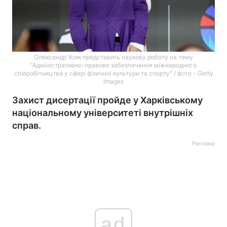
Олександр Усик представить наукову роботу на тему
"Адміністративно-правове забезпечення міжнародного
співробітництва у сфері фізичної культури та спорту" / фото - Getty
Images
Захист дисертації пройде у Харківському
національному університеті внутрішніх
справ.
Реклама
ad