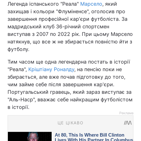
Легенда іспанського "Реала"
Марсело
, який
захищав і кольори "Флуміненсе", оголосив про
завершення професійної карʼєри футболіста. За
мадридський клуб 36-річний спортсмен
виступав з 2007 по 2022 рік. При цьому Марсело
натякнув, що все ж не збирається повністю йти з
футболу.
Тим часом ще одна легендарна постать в історії
"Реала",
Кріштіану Роналду
, на пенсію поки не
збирається, але вже почав підготовку до того,
чим займе себе після завершення кар'єри.
Португальський гравець, який зараз виступає за
"Аль-Наср", вважає себе найкращим футболістом
в історії.
Реклама