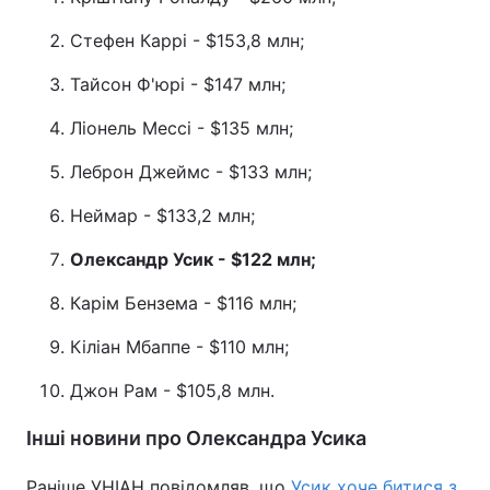
Стефен Каррі - $153,8 млн;
Тайсон Ф'юрі - $147 млн;
Ліонель Мессі - $135 млн;
Леброн Джеймс - $133 млн;
Неймар - $133,2 млн;
Олександр Усик - $122 млн
;
Карім Бензема - $116 млн;
Кіліан Мбаппе - $110 млн;
Джон Рам - $105,8 млн.
Інші новини про Олександра Усика
Раніше УНІАН повідомляв, що
Усик хоче битися з