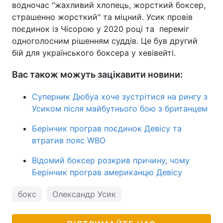
водночас "жахливий хлопець, жорсткий боксер,
страшенно жорсткий" та міцний. Усик провів
поєдинок із Чісорою у 2020 році та переміг
одноголосним рішенням суддів. Це був другий
бій для українського боксера у хевівейті.
Вас також можуть зацікавити новини:
Суперник Дюбуа хоче зустрітися на рингу з
Усиком після майбутнього бою з британцем
Берінчик програв поєдинок Девісу та
втратив пояс WBO
Відомий боксер розкрив причину, чому
Берінчик програв американцю Девісу
бокс
Олександр Усик