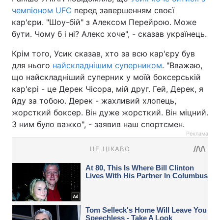
чемпіоном UFC
перед завершенням своєї
кар'єри. "Шоу-бій" з Алексом Перейрою. Може
бути. Чому б і ні? Алекс хоче", - сказав українець.
Крім того, Усик сказав, хто за всю кар'єру був
для нього
найскладнішим суперником
. "Вважаю,
що найскладніший суперник у моїй боксерській
кар'єрі - це Дерек Чісора, мій друг. Гей, Дерек, я
йду за тобою. Дерек - жахливий хлопець,
жорсткий боксер. Він дуже жорсткий. Він міцний.
З ним було важко", - заявив наш спортсмен.
Реклама