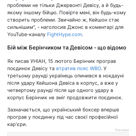
проблеми не тільки Джервонті Девісу, а й будь-
якому іншому бійцю. Повірте мені, він будь-кому
створить проблеми. Звичайно ж, Кейшон стає
сильнішим", - наголосив Джонс в коментарі для
YouTube-каналу
FightHype.com
.
Бій між Берінчиком та Девісом - що відомо
Як писав УНІАН, 15 лютого Берінчик програв
поєдинок Девісу та
втратив пояс WBO
. У
третьому раунді українець опинився в нокдауні
після удару Кейшона Девіса в корпус, а вже у
четвертому раунді після ще одного удару в
корпус Берінчик не зміг продовжити поєдинок.
Зазначається, що український боксер вперше
програв у поєдинку під час своєї професійної
кар'єри.
Реклама