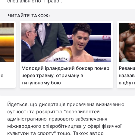
спеціальністю "Право".
Тема оформлення
ЧИТАЙТЕ ТАКОЖ:
Молодий ірландський боксер помер
Реванш
he
через травму, отриману в
назвав
титульному бою
відбут
Йдеться, що дисертація присвячена визначенню
сутності та розкриттю "особливостей
адміністративно-правового забезпечення
міжнародного співробітництва у сфері фізичної
культури та спорту" тощо. Також автор