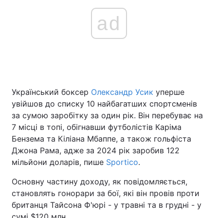
ad
Український боксер
Олександр Усик
уперше
увійшов до списку 10 найбагатших спортсменів
за сумою заробітку за один рік. Він перебуває на
7 місці в топі, обігнавши футболістів Каріма
Бензема та Кіліана Мбаппе, а також гольфіста
Джона Рама, адже за 2024 рік заробив 122
мільйони доларів, пише
Sportico
.
Основну частину доходу, як повідомляється,
становлять гонорари за бої, які він провів проти
британця Тайсона Ф'юрі - у травні та в грудні - у
сумі $120 млн.