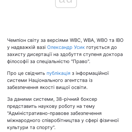
Головна
Війна
Україна
Політика
Чемпіон світу за версіями WBC, WBA, WBO та IBO
у надважкій вазі
Олександр Усик
готується до
Економіка
Світ
захисту дисертації на здобуття ступеня доктора
філософії за спеціальністю "Право".
Спорт
Наука
Про це свідчить
публікація
з інформаційної
Техно і зв'язок
Лайт
системи Національного агентства із
забезпечення якості вищої освіти.
Зброя
Інциденти
За даними системи, 38-річний боксер
Здоров'я
Туризм
представить наукову роботу на тему
"Адміністративно-правове забезпечення
Цікавинки
Погода
міжнародного співробітництва у сфері фізичної
культури та спорту".
Екологія
Регіони