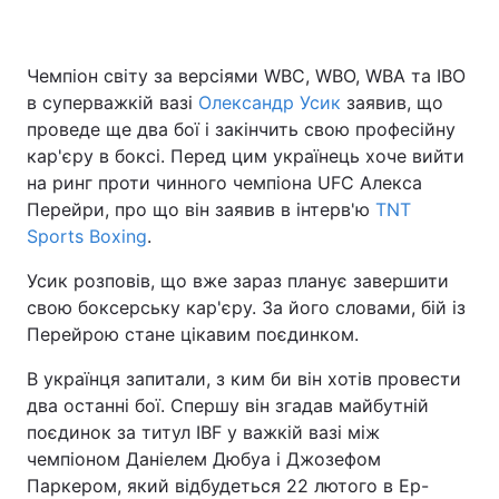
Чемпіон світу за версіями WBC, WBO, WBA та IBO
в суперважкій вазі
Олександр Усик
заявив, що
проведе ще два бої і закінчить свою професійну
кар'єру в боксі. Перед цим українець хоче вийти
на ринг проти чинного чемпіона UFC Алекса
Перейри, про що він заявив в інтерв'ю
TNT
Sports Boxing
.
Усик розповів, що вже зараз планує завершити
свою боксерську кар'єру. За його словами, бій із
Перейрою стане цікавим поєдинком.
В українця запитали, з ким би він хотів провести
два останні бої. Спершу він згадав майбутній
поєдинок за титул IBF у важкій вазі між
чемпіоном Даніелем Дюбуа і Джозефом
Паркером, який відбудеться 22 лютого в Ер-