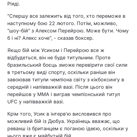
Ріяді.
"Спершу все залежить від того, хто переможе в
наступному бою 22 лютого. Потім, можливо,
"шоу-бій" з Алексом Перейрою. Може бути. Чому
б і ні? Алекс хоче", - сказав боксер.
Якщо бій між Усиком і Перейрою все ж
відбудеться, він не буде титульним. Проте
бразильський боєць зможе перевірити свої сили
в третьому виді спорту, оскільки раніше він
завоював титули чемпіона світу з кікбоксингу в
середній і напівважкій вазі. Після цього він
перейшов у ММА і виграв чемпіонський титул
UFC у напівважкій вазі.
Крім того, Усик в інтерв'ю висловився про
можливий бій із Дюбуа. Українець вважає, що
реванш із британцем є поганою ідеєю, оскільки у
нього вже є майбутній бій.