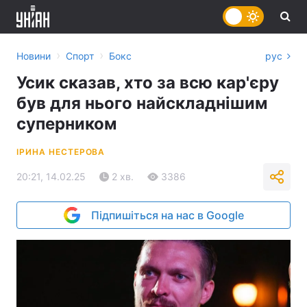
›
›
Новини
Спорт
Бокс
рус
Усик сказав, хто за всю кар'єру
був для нього найскладнішим
суперником
ІРИНА НЕСТЕРОВА
20:21, 14.02.25
2 хв.
3386
Підпишіться на нас в Google