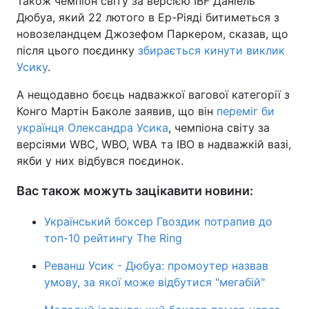
Також чемпіон світу за версією IBF Даніель
Дюбуа, який 22 лютого в Ер-Ріяді битиметься з
новозеландцем Джозефом Паркером, сказав, що
після цього поєдинку
збирається кинути виклик
Усику
.
А нещодавно боєць надважкої вагової категорії з
Конго Мартін Баколе заявив, що він
переміг би
українця Олександра Усика
, чемпіона світу за
версіями WBC, WBO, WBA та IBO в надважкій вазі,
якби у них відбувся поєдинок.
Вас також можуть зацікавити новини:
Український боксер Гвоздик потрапив до
топ-10 рейтингу The Ring
Реванш Усик - Дюбуа: промоутер назвав
умову, за якої може відбутися "мегабій"