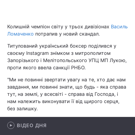
Головна
Війна
Колишній чемпіон світу у трьох дивізіонах
Василь
Ломаченко
потрапив у новий скандал.
Україна
Політика
Титулований український боксер поділився у
Економіка
Світ
своєму Instagram знімком з митрополитом
Запорізького і Мелітопольського УПЦ МП Лукою,
Спорт
Наука
проти якого ввела санкції РНБО.
Техно і зв'язок
Лайт
"Ми не повинні звертати увагу на те, хто дає нам
завдання, ми повинні знати, що будь - яка справа
Зброя
Інциденти
тут, на землі, у всесвіті - справа від Господа, і
нам належить виконувати її від щирого серця,
Здоров'я
Туризм
без залишку.
Цікавинки
Погода
ВІДЕО ДНЯ
Екологія
Регіони