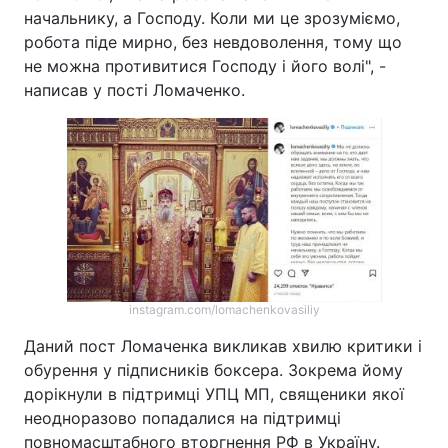
начальнику, а Господу. Коли ми це зрозуміємо,
Тема оформлення
робота піде мирно, без невдоволення, тому що
не можна противитися Господу і його волі", -
написав у пості Ломаченко.
instagram.com/lomachenkovasiliy
Даний пост Ломаченка викликав хвилю критики і
обурення у підписників боксера. Зокрема йому
дорікнули в підтримці УПЦ МП, священики якої
неодноразово попадалися на підтримці
повномасштабного вторгнення РФ в Україну.