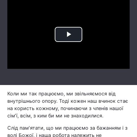
Лонгріди
Відео з Youtube
Статті
Play
Інтерв'ю
Думки
Video
Архів
Вакансії
Контакти
Послуги
Коли ми так працюємо, ми звільняємося від
внутрішнього опору. Тоді кожен наш вчинок стає
на користь кожному, починаючи з членів нашої
сім'ї, всім, з ким би ми не знаходилися.
Слід пам'ятати, що ми працюємо за бажанням і з
волі Божої, і наша робота належить не