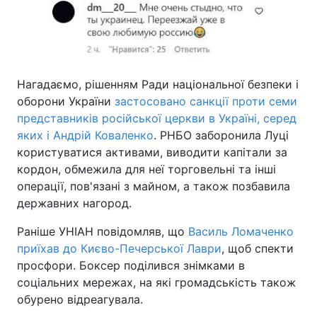
Нагадаємо, рішенням Ради національної безпеки і
оборони України
застосовано санкції проти семи
представників російської церкви в Україні, серед
яких і Андрій Коваленко
. РНБО заборонила Луці
користуватися активами, виводити капітали за
кордон, обмежила для неї торговельні та інші
операції, пов'язані з майном, а також позбавила
державних нагород.
Раніше УНІАН повідомляв, що
Василь Ломаченко
приїхав до Києво-Печерської Лаври
, щоб спекти
просфори. Боксер поділився знімками в
соціальних мережах, на які громадськість також
обурено відреагувала.