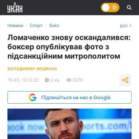
›
›
Новини
Спорт
Бокс
рус
Ломаченко знову оскандалився:
боксер опублікував фото з
підсанкційним митрополитом
ВОЛОДИМИР МЕДЯНИК
15:45, 13.12.22
2 хв.
2270
Підпишіться на нас в Google