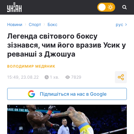
›
›
Новини
Спорт
Бокс
рус
Легенда світового боксу
зізнався, чим його вразив Усик у
реванші з Джошуа
ВОЛОДИМИР МЕДЯНИК
15:49, 23.08.22
1 хв.
7829
Підпишіться на нас в Google