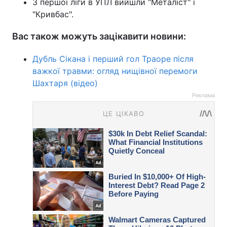
З першої ліги в УПЛ вийшли "Металіст" і
"Кривбас".
Вас також можуть зацікавити новини:
Дубль Сікана і перший гол Траоре після
важкої травми: огляд нищівної перемоги
Шахтаря (відео)
Реклама