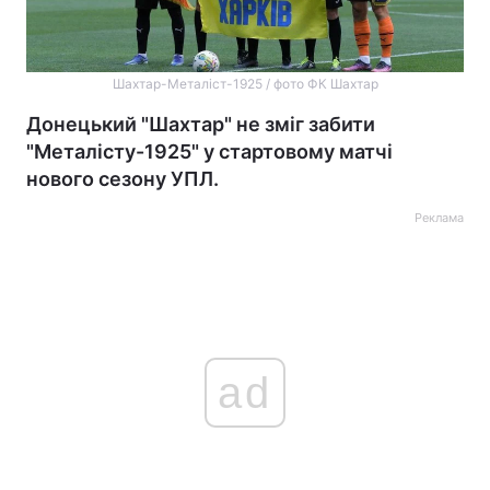
Шахтар-Металіст-1925 / фото ФК Шахтар
Донецький "Шахтар" не зміг забити
"Металісту-1925" у стартовому матчі
нового сезону УПЛ.
Реклама
ad