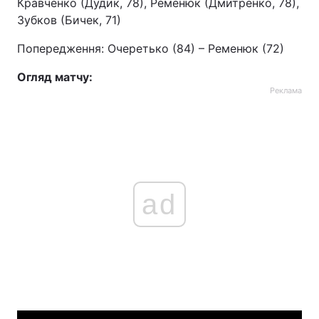
Кравченко (Дудик, 78), Ременюк (Дмитренко, 78),
Зубков (Бичек, 71)
Попередження: Очеретько (84) – Ременюк (72)
Огляд матчу:
Реклама
ad