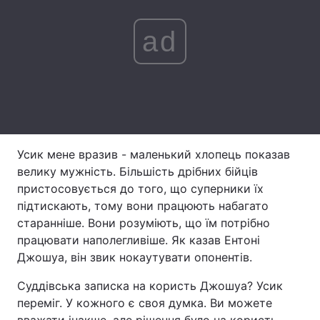
Лонгріди
ad
Відео з Youtube
Статті
Інтерв'ю
Думки
Архів
Вакансії
Усик мене вразив - маленький хлопець показав
Контакти
велику мужність. Більшість дрібних бійців
пристосовується до того, що суперники їх
Послуги
підтискають, тому вони працюють набагато
старанніше. Вони розуміють, що їм потрібно
працювати наполегливіше. Як казав Ентоні
Джошуа, він звик нокаутувати опонентів.
Суддівська записка на користь Джошуа? Усик
переміг. У кожного є своя думка. Ви можете