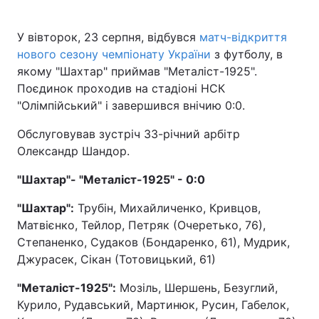
У вівторок, 23 серпня, відбувся
матч-відкриття
нового сезону чемпіонату України
з футболу, в
якому "Шахтар" приймав "Металіст-1925".
Поєдинок проходив на стадіоні НСК
"Олімпійський" і завершився внічию 0:0.
Обслуговував зустріч 33-річний арбітр
Олександр Шандор.
"Шахтар"- "Металіст-1925" - 0:0
"Шахтар":
Трубін, Михайличенко, Кривцов,
Матвієнко, Тейлор, Петряк (Очеретько, 76),
Степаненко, Судаков (Бондаренко, 61), Мудрик,
Джурасек, Сікан (Тотовицький, 61)
"Металіст-1925":
Мозіль, Шершень, Безуглий,
Курило, Рудавський, Мартинюк, Русин, Габелок,