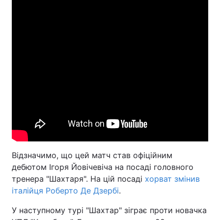
Відзначимо, що цей матч став офіційним
дебютом Ігоря Йовічевіча на посаді головного
тренера "Шахтаря". На цій посаді
хорват змінив
італійця Роберто Де Дзербі
.
У наступному турі "Шахтар" зіграє проти новачка