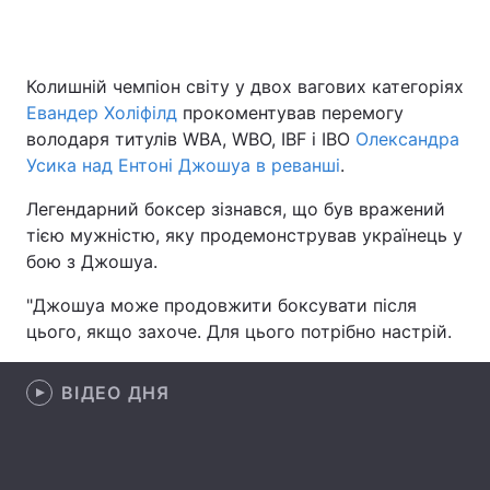
Колишній чемпіон світу у двох вагових категоріях
Головна
Війна
Евандер Холіфілд
прокоментував перемогу
володаря титулів WBA, WBO, IBF і IBO
Олександра
Україна
Політика
Усика над Ентоні Джошуа в реванші
.
Економіка
Світ
Легендарний боксер зізнався, що був вражений
тією мужністю, яку продемонстрував українець у
Спорт
Наука
бою з Джошуа.
Техно і зв'язок
Лайт
"Джошуа може продовжити боксувати після
цього, якщо захоче. Для цього потрібно настрій.
Зброя
Інциденти
Здоров'я
Туризм
ВІДЕО ДНЯ
Цікавинки
Погода
Екологія
Регіони