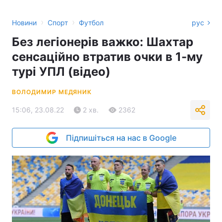
›
›
Новини
Спорт
Футбол
рус
Без легіонерів важко: Шахтар
сенсаційно втратив очки в 1-му
турі УПЛ (відео)
ВОЛОДИМИР МЕДЯНИК
15:06, 23.08.22
2 хв.
2362
Підпишіться на нас в Google