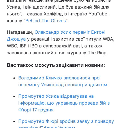
вважати інакше, але рішення було на користь
Усика, і він щасливий. Це був важкий бій для
Тема оформлення
нього", - сказав Холіфілд в інтерв'ю YouTube-
каналу "
Behind The Gloves
".
Нагадавши,
Олександр Усик переміг Ентоні
Джошуа
у реванші і захистив свої титули WBA,
WBO, IBF і IBO в суперважкій вазі, а також
завоював вакантний пояс журналу The Ring.
Вас також можуть зацікавити новини:
Володимир Кличко висловився про
перемогу Усика над своїм кривдником
Промоутер Усика відреагував на
інформацію, що українець проведе бій з
Ф'юрі 17 грудня
Промоутер Ф'юрі зробив заяву з приводу