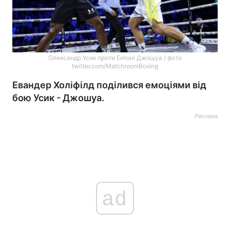
Олександр Усик проти Ентоні Джошуа / фото
twitter.com/MatchroomBoxing
Евандер Холіфілд поділився емоціями від
бою Усик - Джошуа.
Реклама
ad