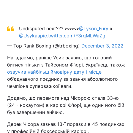
Undisputed next??? 👀👀👀
@Tyson_Fury
x
@Usykaa
pic.twitter.com/F3rqMLWaZg
— Top Rank Boxing (@trboxing)
December 3, 2022
Нагадаємо, раніше Усик заявив, що готовий
битися тільки з Тайсоном Ф'юрі. Українець також
озвучив найбільш ймовірну дату і місце
об'єднавчого поєдинку за звання абсолютного
чемпіона суперважкої ваги.
Додамо, що перемога над Чісорою стала 33-ю
(24 - нокаутом) в кар'єрі Ф'юрі, ще один його бій
був завершений внічию.
Дерек Чісора зазнав 13-ї поразки в 45 поєдинках
у професійній боксерській кар'єрі.