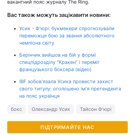
вакантний пояс журналу The Ring.
Вас також можуть зацікавити новини:
Усик - Ф'юрі: букмекери спрогнозували
переможця бою за звання абсолютного
чемпіона світу
Берінчик вийшов на бій у формі
спецпідрозділу "Кракен" і переміг
французького боксера (відео)
IBF зобов'язала Усика провести захист
свого титулу: оголошено ім'я претендента
на пояс українця
бокс
Олександр Усик
Тайсон Ф'юрі
ПІДТРИМАЙТЕ НАС