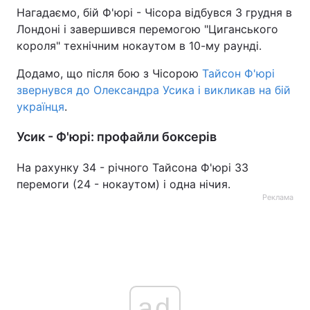
Нагадаємо, бій Ф'юрі - Чісора відбувся 3 грудня в
Тема оформлення
Лондоні і завершився перемогою "Циганського
короля" технічним нокаутом в 10-му раунді.
Додамо, що після бою з Чісорою
Тайсон Ф'юрі
звернувся до Олександра Усика і викликав на бій
українця
.
Усик - Ф'юрі: профайли боксерів
На рахунку 34 - річного Тайсона Ф'юрі 33
перемоги (24 - нокаутом) і одна нічия.
Реклама
ad