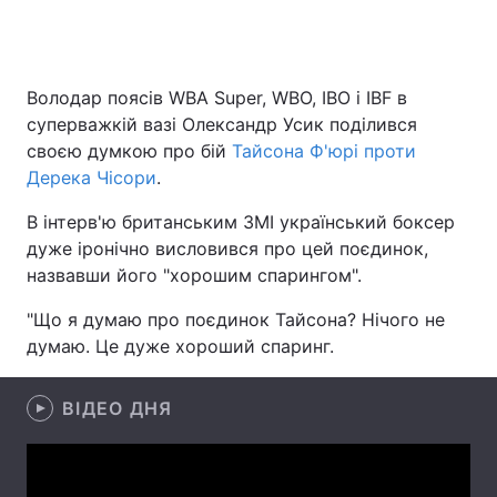
Головна
Війна
Володар поясів WBA Super, WBO, IBO і IBF в
суперважкій вазі Олександр Усик поділився
Україна
Політика
своєю думкою про бій
Тайсона Ф'юрі проти
Дерека Чісори
.
Економіка
Світ
В інтерв'ю британським ЗМІ український боксер
Спорт
Наука
дуже іронічно висловився про цей поєдинок,
назвавши його "хорошим спарингом".
Техно і зв'язок
Лайт
"Що я думаю про поєдинок Тайсона? Нічого не
Зброя
Інциденти
думаю. Це дуже хороший спаринг.
Здоров'я
Туризм
ВІДЕО ДНЯ
Цікавинки
Погода
Екологія
Регіони