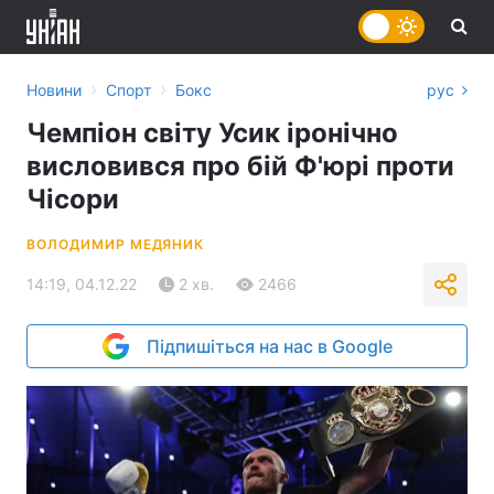
›
›
Новини
Спорт
Бокс
рус
Чемпіон світу Усик іронічно
висловився про бій Ф'юрі проти
Чісори
ВОЛОДИМИР МЕДЯНИК
14:19, 04.12.22
2 хв.
2466
Підпишіться на нас в Google