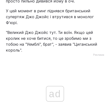
просто пильно дивився йому в очі.
У цей момент в ринг піднявся британський
супертяж Джо Джойс і втрутився в монолог
Ф'юрі.
"Великий Джо Джойс тут. Ти воїн. Якщо цей
кролик не хоче битися, то це зробимо ми з
тобою на "Уемблі", брат", - заявив "Циганський
король".
Реклама
ad