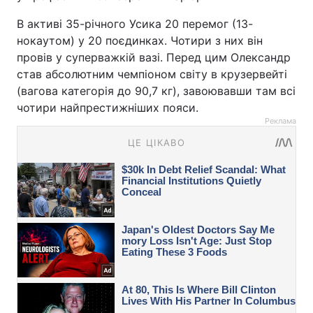
В активі 35-річного Усика 20 перемог (13-
нокаутом) у 20 поєдинках. Чотири з них він
провів у суперважкій вазі. Перед цим Олександр
став абсолютним чемпіоном світу в крузервейті
(вагова категорія до 90,7 кг), завоювавши там всі
чотири найпрестижніших пояси.
Реклама