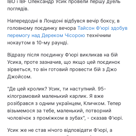
IBO і IBF Олександр Усик провели першу дуель
поглядів.
Напередодні в Лондоні відбувся вечір боксу, в
головному поєдинку вечора
Тайсон Ф'юрі здобув
перемогу над Дереком Чісорою
технічним
нокаутом в 10-му раунді.
Відразу після поєдинку Ф'юрі викликав на бій
Усика, проте зазначив, що якщо цей поєдинок
зірветься, то він готовий провести бій з Джо
Джойсом.
"Де цей кролик? Усик, ти наступний. 95-
кілограмовий маленький карлик. Я вже
розібрався з одним українцем, Кличком. Тепер
візьмемося за тебе, маленький, потворний
чоловічок з проміжком в зубах", - сказав Ф'юрі.
Усик же не став нічого відповідати Ф'юрі, а