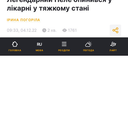
лікарні у тяжкому стані
ІРИНА ПОГОРІЛА
09:33, 04.12.22
2 хв.
1761
RU
Підпишіться на нас в Google
МОВА
ГОЛОВНА
РОЗДІЛИ
ПОГОДА
ЛАЙТ
Пеле в лікарні у важкому стані \ фото REUTERS
Днями у Пеле діагностували респіраторну