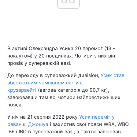
В активі Олександра Усика 20 перемог (13 -
нокаутом) у 20 поєдинках. Чотири з них він
провів у суперважкій вазі.
До переходу в суперважкий дивізіон,
Усик став
абсолютним чемпіоном світу в
крузервейті
(вагова категорія до 90,7 кг),
завоювавши там всі чотири найпрестижніших
пояса.
У ніч на 21 серпня 2022 року
Усик переміг у
реванші Джошуа
і захистив свої пояси WBA, WBO,
IBF і IBO в суперважкій вазі, а також завоював