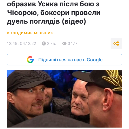
образив Усика після бою з
Чісорою, боксери провели
дуель поглядів (відео)
ВОЛОДИМИР МЕДЯНИК
12:49, 04.12.22
2 хв.
3477
Підпишіться на нас в Google