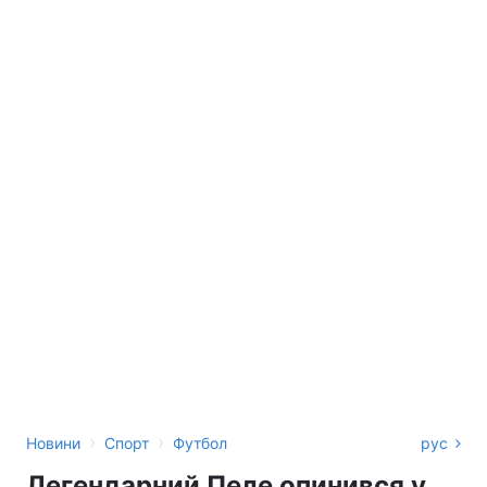
›
›
Новини
Спорт
Футбол
рус
Легендарний Пеле опинився у