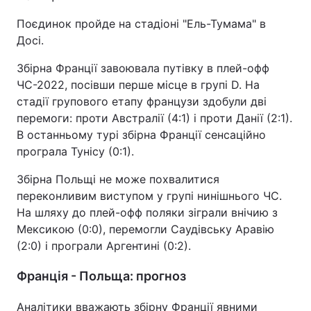
Поєдинок пройде на стадіоні "Ель-Тумама" в
Досі.
Збірна Франції завоювала путівку в плей-офф
ЧС-2022, посівши перше місце в групі D. На
стадії групового етапу французи здобули дві
перемоги: проти Австралії (4:1) і проти Данії (2:1).
В останньому турі збірна Франції сенсаційно
програла Тунісу (0:1).
Збірна Польщі не може похвалитися
переконливим виступом у групі нинішнього ЧС.
На шляху до плей-офф поляки зіграли внічию з
Мексикою (0:0), перемогли Саудівську Аравію
(2:0) і програли Аргентині (0:2).
Франція - Польща: прогноз
Аналітики вважають збірну Франції явними