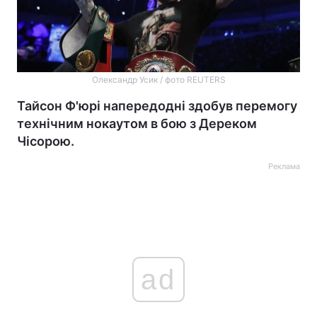
Олександр Усик / фото REUTERS
Тайсон Ф'юрі напередодні здобув перемогу
технічним нокаутом в бою з Дереком
Чісорою.
Реклама
ad