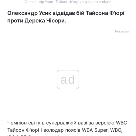
Олександр Усик і Тайсон Ф'юрі / скріншот з відео
Олександр Усик відвідав бій Тайсона Ф'юрі
проти Дерека Чісори.
Реклама
ad
Чемпіон світу в суперважкій вазі за версією WBC
Тайсон Ф'юрі і володар поясів WBA Super, WBO,