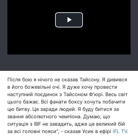
Лонгріди
Play
Відео з Youtube
Статті
Video
Інтерв'ю
Думки
Архів
Вакансії
Контакти
Після бою я нічого не сказав Тайсону. Я дивився
Послуги
в його божевільні очі. Я дуже хочу провести
наступний поєдинок з Тайсоном Ф'юрі. Весь світ
цього бажає. Всі фанати боксу хочуть побачити
цю битву. Це заради людей. Я буду битися за
звання абсолютного чемпіона. Думаю, що
ситуація з IBF не завадить, адже це великий бій
за всі головні пояси", - сказав Усик в ефірі
iFL TV
.