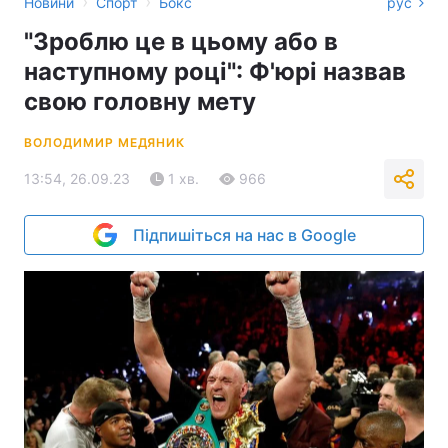
›
›
Новини
Спорт
Бокс
рус
"Зроблю це в цьому або в
наступному році": Ф'юрі назвав
свою головну мету
ВОЛОДИМИР МЕДЯНИК
13:54, 26.09.23
1 хв.
966
Підпишіться на нас в Google