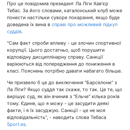
Про це повідомив президент Ла Ліги Хав'єр
Тебас. За його словами, каталонський клуб може
понести настільки суворе покарання, якщо буде
доведена їх вина в
справі про можливий підкуп
суддів
.
"Сам факт спроби впливу - це злочин спортивної
корупції. Цього достатньо, щоб порушити
відповідну дисциплінарну справу. Санкції
варіюються від попередження до пониження в
класі. Пояснень потрібно давати набагато більше.
Чи призвело б це до виключення "Барселони" з
Ла Ліги? Якщо суддя так скаже, то так. Це те, що
вирішує суд, як він вчинив з "Ельче" кілька років
тому. Єдине, що я можу - це засудити деякі
факти, і я їх засуджую. Санкції - це не моя
відповідальність", - наводить слова Тебаса
Sport.es
.