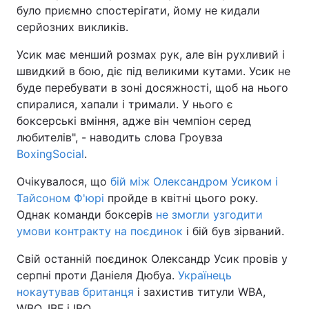
було приємно спостерігати, йому не кидали
Тема оформлення
серйозних викликів.
Усик має менший розмах рук, але він рухливий і
швидкий в бою, діє під великими кутами. Усик не
буде перебувати в зоні досяжності, щоб на нього
спиралися, хапали і тримали. У нього є
боксерські вміння, адже він чемпіон серед
любителів", - наводить слова Гроувза
BoxingSocial
.
Очікувалося, що
бій між Олександром Усиком і
Тайсоном Ф'юрі
пройде в квітні цього року.
Однак команди боксерів
не змогли узгодити
умови контракту на поєдинок
і бій був зірваний.
Свій останній поєдинок Олександр Усик провів у
серпні проти Даніеля Дюбуа.
Українець
нокаутував британця
і захистив титули WBA,
WBO, IBF і IBO.