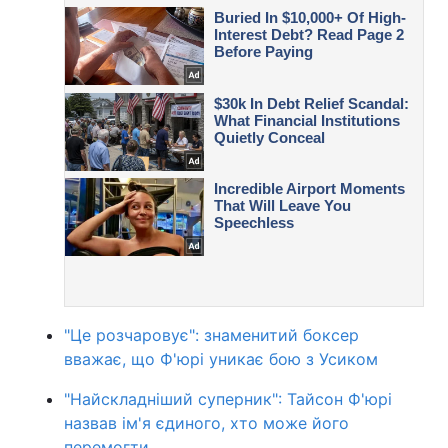
"Це розчаровує": знаменитий боксер
вважає, що Ф'юрі уникає бою з Усиком
"Найскладніший суперник": Тайсон Ф'юрі
назвав ім'я єдиного, хто може його
перемогти