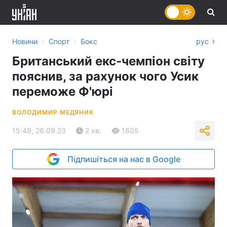
›
›
Новини
Спорт
Бокс
рус
Британський екс-чемпіон світу
пояснив, за рахунок чого Усик
переможе Ф'юрі
ВОЛОДИМИР МЕДЯНИК
15:49, 26.09.23
2 хв.
1605
Підпишіться на нас в Google