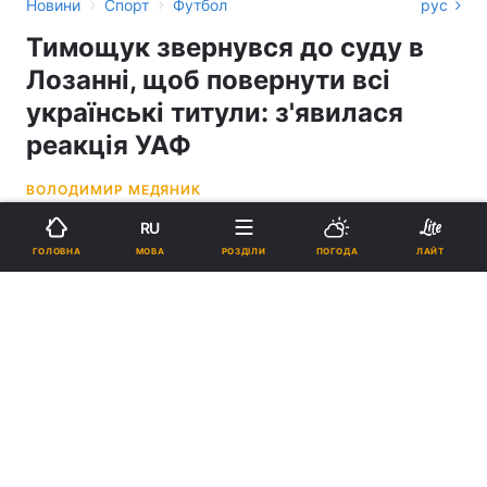
›
›
Новини
Спорт
Футбол
рус
Тимощук звернувся до суду в
Лозанні, щоб повернути всі
українські титули: з'явилася
реакція УАФ
ВОЛОДИМИР МЕДЯНИК
RU
11:36, 26.09.23
2 хв.
4058
МОВА
ГОЛОВНА
РОЗДІЛИ
ПОГОДА
ЛАЙТ
Підпишіться на нас в Google