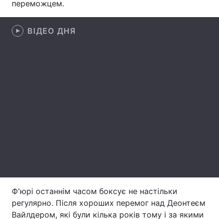
переможцем.
Лонгріди
ВІДЕО ДНЯ
Відео з Youtube
Статті
Інтерв'ю
Думки
Архів
Вакансії
Контакти
Послуги
Ф'юрі останнім часом боксує не настільки
регулярно. Після хороших перемог над Деонтеєм
Вайлдером, які були кілька років тому і за якими