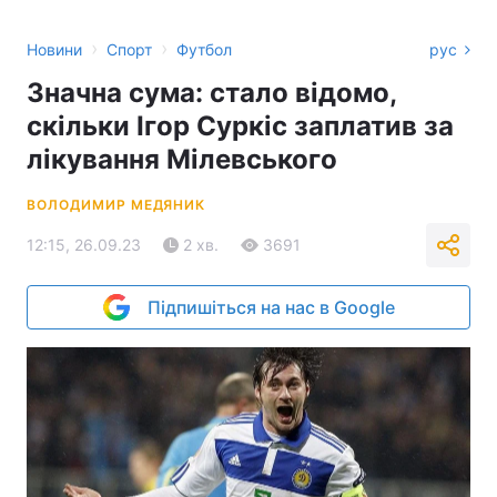
›
›
Новини
Спорт
Футбол
рус
Значна сума: стало відомо,
скільки Ігор Суркіс заплатив за
лікування Мілевського
ВОЛОДИМИР МЕДЯНИК
12:15, 26.09.23
2 хв.
3691
Підпишіться на нас в Google