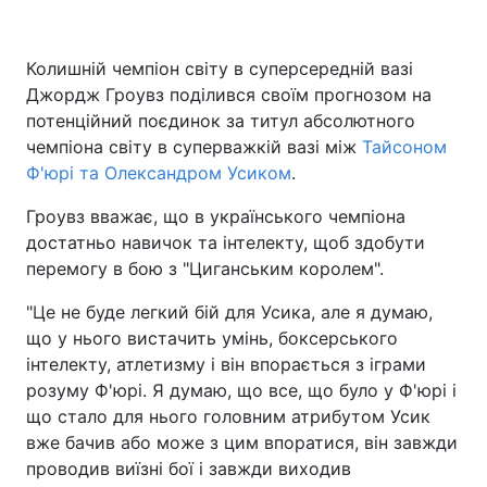
Колишній чемпіон світу в суперсередній вазі
Джордж Гроувз поділився своїм прогнозом на
Головна
Війна
потенційний поєдинок за титул абсолютного
Україна
Політика
чемпіона світу в суперважкій вазі між
Тайсоном
Ф'юрі та Олександром Усиком
.
Економіка
Світ
Гроувз вважає, що в українського чемпіона
Спорт
Наука
достатньо навичок та інтелекту, щоб здобути
перемогу в бою з "Циганським королем".
Техно і зв'язок
Лайт
"Це не буде легкий бій для Усика, але я думаю,
Зброя
Інциденти
що у нього вистачить умінь, боксерського
інтелекту, атлетизму і він впорається з іграми
Здоров'я
Туризм
розуму Ф'юрі. Я думаю, що все, що було у Ф'юрі і
що стало для нього головним атрибутом Усик
Цікавинки
Погода
вже бачив або може з цим впоратися, він завжди
проводив виїзні бої і завжди виходив
Екологія
Регіони