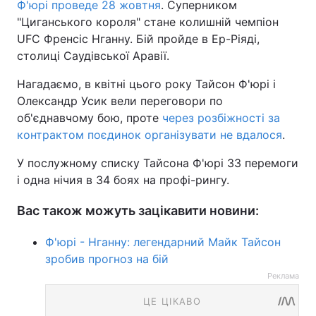
Ф'юрі проведе 28 жовтня
. Суперником
"Циганського короля" стане колишній чемпіон
UFC Френсіс Нганну. Бій пройде в Ер-Ріяді,
столиці Саудівської Аравії.
Нагадаємо, в квітні цього року Тайсон Ф'юрі і
Олександр Усик вели переговори по
об'єднавчому бою, проте
через розбіжності за
контрактом поєдинок організувати не вдалося
.
У послужному списку Тайсона Ф'юрі 33 перемоги
і одна нічия в 34 боях на профі-рингу.
Вас також можуть зацікавити новини:
Ф'юрі - Нганну: легендарний Майк Тайсон
зробив прогноз на бій
Реклама