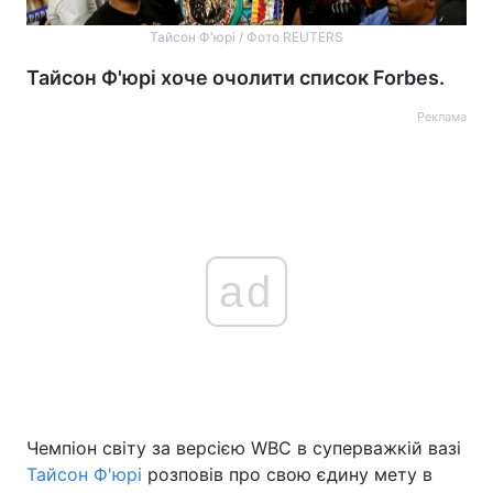
Тайсон Ф'юрі / Фото REUTERS
Тайсон Ф'юрі хоче очолити список Forbes.
Реклама
ad
Чемпіон світу за версією WBC в суперважкій вазі
Тайсон Ф'юрі
розповів про свою єдину мету в