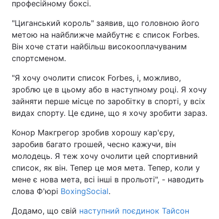
професійному боксі.
"Циганський король" заявив, що головною його
метою на найближче майбутнє є список Forbes.
Він хоче стати найбільш високооплачуваним
спортсменом.
"Я хочу очолити список Forbes, і, можливо,
зроблю це в цьому або в наступному році. Я хочу
зайняти перше місце по заробітку в спорті, у всіх
видах спорту. Це єдине, що я хочу зробити зараз.
Конор Макгрегор зробив хорошу кар'єру,
заробив багато грошей, чесно кажучи, він
молодець. Я теж хочу очолити цей спортивний
список, як він. Тепер це моя мета. Тепер, коли у
мене є нова мета, всі інші в прольоті", - наводить
слова Ф'юрі
BoxingSocial
.
Додамо, що свій
наступний поєдинок Тайсон