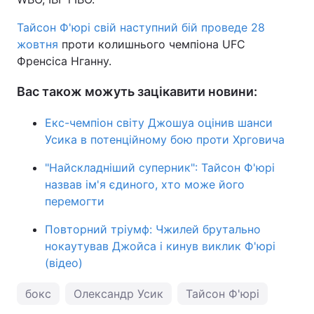
Тайсон Ф'юрі свій наступний бій проведе 28
жовтня
проти колишнього чемпіона UFC
Френсіса Нганну.
Вас також можуть зацікавити новини:
Екс-чемпіон світу Джошуа оцінив шанси
Усика в потенційному бою проти Хрговича
"Найскладніший суперник": Тайсон Ф'юрі
назвав ім'я єдиного, хто може його
перемогти
Повторний тріумф: Чжилей брутально
нокаутував Джойса і кинув виклик Ф'юрі
(відео)
бокс
Олександр Усик
Тайсон Ф'юрі