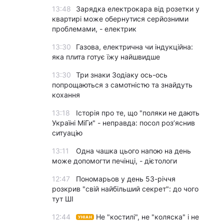
13:48
Зарядка електрокара від розетки у
квартирі може обернутися серйозними
проблемами, - електрик
13:30
Газова, електрична чи індукційна:
яка плита готує їжу найшвидше
13:30
Три знаки Зодіаку ось-ось
попрощаються з самотністю та знайдуть
кохання
13:18
Історія про те, що "поляки не дають
Україні МіГи" - неправда: посол роз’яснив
ситуацію
13:11
Одна чашка цього напою на день
може допомогти печінці, - дієтологи
12:47
Пономарьов у день 53-річчя
розкрив "свій найбільший секрет": до чого
тут ШІ
12:44
Не "костилі", не "коляска" і не
УНІАН