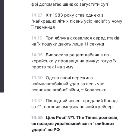
фрі допомагає швидко загустити суп
14:27
Хіт 1983 року став однією з
"найкращих літніх пісень усіх часів": у чому
її таємниця
14:16
Три яблука сховалися серед птахів:
на їх пошуки дають лише 11 секунд
14:05
Випросила рецепт кабачків по-
корейськи у продавця на ринку: готую їх
просто так і на зиму
13:59
Одеса вночі пережила
наймасштабніший удар за весь час
повномасштабної війни, – Коваленко
13:57
Підводний човен, проданий Канаді
за £1, потопив американський крейсер
13:55
Ціль Росії №1: The Times розповів,
як працює український загін "глибоких
ударів" по РФ