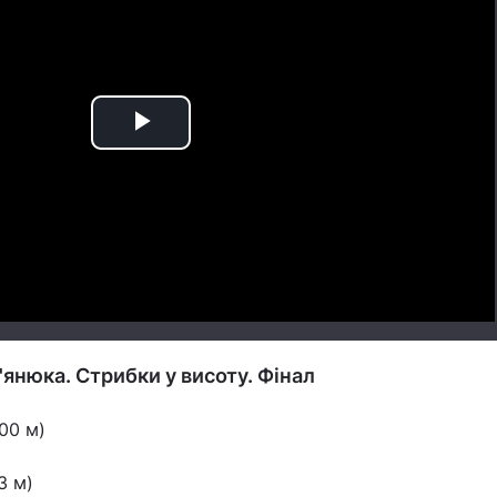
Play
Video
янюка. Стрибки у висоту. Фінал
00 м)
3 м)