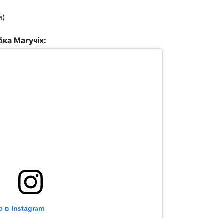
м)
ка Магучіх:
 в Instagram