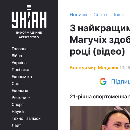
›
›
Новини
Спорт
Інше
З найкращим 
ІНФОРМАЦІЙНЕ
Магучіх здо
АГЕНТСТВО
році (відео)
Головна
Війна
Україна
Володимир Медяник
13:26
Політика
Економіка
Підпиш
Світ
Екологія
21-річна спортсменка 
Регіони
Спорт
Наука
Техно і зв'язок
Лайт