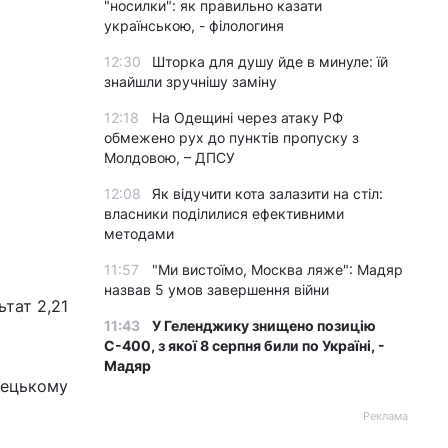
"носилки": як правильно казати
українською, - філологиня
12:30
Шторка для душу йде в минуле: їй
знайшли зручнішу заміну
12:18
На Одещині через атаку РФ
обмежено рух до пунктів пропуску з
Молдовою, – ДПСУ
12:08
Як відучити кота залазити на стіл:
власники поділилися ефективними
методами
11:57
"Ми вистоїмо, Москва ляже": Мадяр
назвав 5 умов завершення війни
тат 2,21
11:43
У Геленджику знищено позицію
С-400, з якої 8 серпня били по Україні, -
Мадяр
імецькому
Реклама