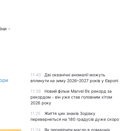
їни -
11:40
Дві океанічні аномалії можуть
тори
вплинути на зиму 2026–2027 років у Європі
11:38
Новий фільм Marvel б’є рекорд за
рекордом - він уже став головним хітом
2026 року
11:25
Життя цих знаків Зодіаку
перевернеться на 180 градусів дуже скоро
11:24
Як перевірити масло в домашніх