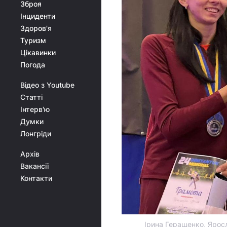
Зброя
Інциденти
Здоров'я
Туризм
Цікавинки
Погода
Відео з Youtube
Статті
Інтерв'ю
Думки
Лонгріди
Архів
Вакансії
Контакти
Ірина Геращенко, Яросл