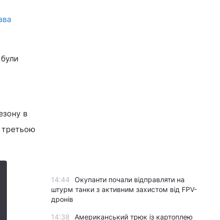
ава
 були
езону в
а третьою
14:44
Окупанти почали відправляти на
штурм танки з активним захистом від FPV-
дронів
14:38
Американський трюк із картоплею