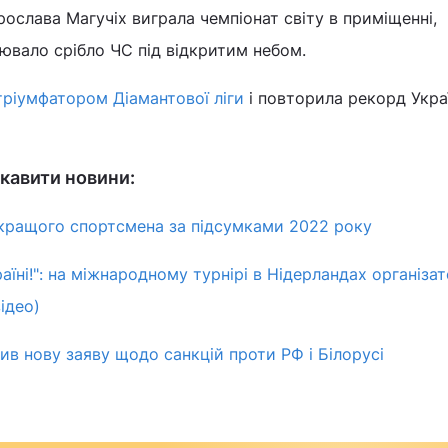
рослава Магучіх виграла чемпіонат світу в приміщенні,
ювало срібло ЧС під відкритим небом.
тріумфатором Діамантової ліги
і повторила рекорд Укра
кавити новини:
йкращого спортсмена за підсумками 2022 року
аїні!": на міжнародному турнірі в Нідерландах організа
ідео)
в нову заяву щодо санкцій проти РФ і Білорусі