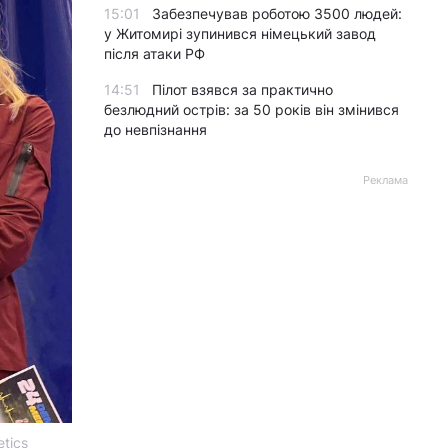
15:01
Забезпечував роботою 3500 людей:
у Житомирі зупинився німецький завод
після атаки РФ
14:51
Пілот взявся за практично
безлюдний острів: за 50 років він змінився
до невпізнання
Реклама
tics