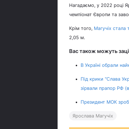
Нагадаємо, у 2022 році Я
чемпіонат Європи та заво
Крім того,
Магучіх стала 
2,05 м.
Вас також можуть заці
В Україні обрали на
Під крики "Слава Укр
зірвали прапор РФ (в
Президент МОК зроби
Ярослава Магучіх