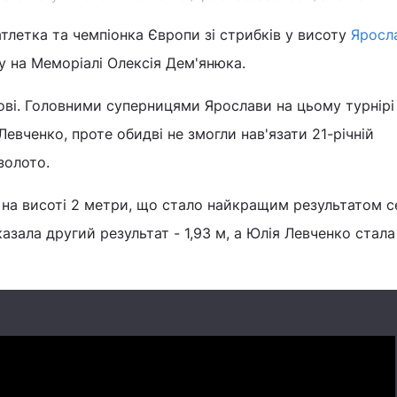
атлетка та чемпіонка Європи зі стрибків у висоту
Яросл
 на Меморіалі Олексія Дем'янюка.
ові. Головними суперницями Ярослави на цьому турнірі
евченко, проте обидві не змогли нав'язати 21-річній
золото.
 на висоті 2 метри, що стало найкращим результатом с
казала другий результат - 1,93 м, а Юлія Левченко стал