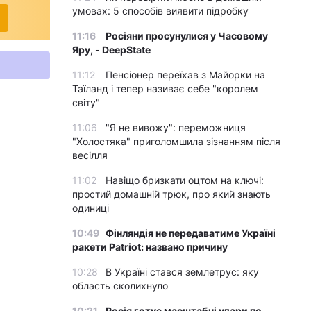
умовах: 5 способів виявити підробку
11:16
Росіяни просунулися у Часовому
Яру, - DeepState
11:12
Пенсіонер переїхав з Майорки на
Таїланд і тепер називає себе "королем
світу"
11:06
"Я не вивожу": переможниця
"Холостяка" приголомшила зізнанням після
весілля
11:02
Навіщо бризкати оцтом на ключі:
простий домашній трюк, про який знають
одиниці
10:49
Фінляндія не передаватиме Україні
ракети Patriot: названо причину
10:28
В Україні стався землетрус: яку
область сколихнуло
10:21
Росія готує масштабні удари по