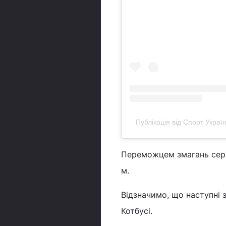
Публікація від Спорт Украї
Переможцем змагань серед
м.
Відзначимо, що наступні 
Котбусі.