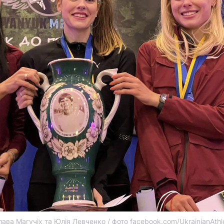
ава Магучіх та Юлія Левченко / фото facebook.com/UkrainianAthle