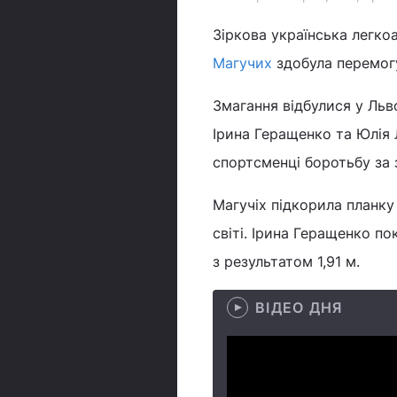
Зіркова українська легко
Магучих
здобула перемогу
Змагання відбулися у Льв
Ірина Геращенко та Юлія Л
спортсменці боротьбу за 
Магучіх підкорила планку
світі. Ірина Геращенко по
з результатом 1,91 м.
ВІДЕО ДНЯ