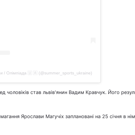
ни / Олімпіада 🇺 🇦 (@summer_sports_ukraine)
 чоловіків став львів'янин Вадим Кравчук. Його резуль
змагання Ярослави Магучіх заплановані на 25 січня в н