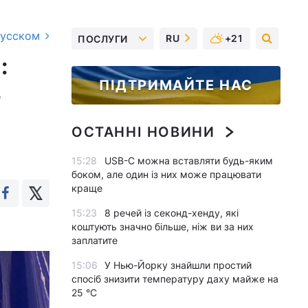
русском
RU
+21
ПОСЛУГИ
:
ПІДТРИМАЙТЕ НАС
3
ОСТАННІ НОВИНИ
15:28
USB-C можна вставляти будь-яким
боком, але один із них може працювати
краще
15:23
8 речей із секонд-хенду, які
коштують значно більше, ніж ви за них
заплатите
15:06
У Нью-Йорку знайшли простий
спосіб знизити температуру даху майже на
25 °C