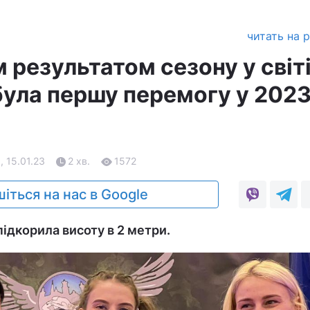
читать на 
результатом сезону у світі
була першу перемогу у 202
, 15.01.23
2 хв.
1572
іться на нас в Google
підкорила висоту в 2 метри.