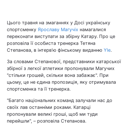
Цього травня на змаганнях у Досі українську
Головна
Війна
спортсменку
Ярославу Магучіх
намагалися
переконати виступати за збірну Катару. Про це
Україна
Політика
розповіла її особиста тренерка Тетяна
Степанова, в інтерв’ю фінському виданню
Економіка
Світ
Yle
.
За словами Степанової, представники катарської
Спорт
Наука
збірної з легкої атлетики пропонували Магучих
"стільки грошей, скільки вона забажає". При
Техно і зв'язок
Лайт
цьому, це не єдина пропозиція, яку отримувала
Зброя
Інциденти
спортсменка та її тренерка.
"Багато національних команд залучали нас до
Здоров'я
Туризм
своїх лав останніми роками. Катарці
Цікавинки
Погода
пропонували великі гроші, щоб ми туди
перейшли", – розповіла Степанова.
Екологія
Регіони