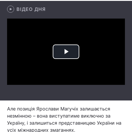
ВІДЕО ДНЯ
Лонгріди
Відео з Youtube
Статті
Інтерв'ю
Думки
Архів
Вакансії
Play
Контакти
Video
Послуги
Але позиція Ярослави Магучіх залишається
незмінною – вона виступатиме виключно за
Україну, і залишиться представницею України на
усіх міжнародних змаганнях.