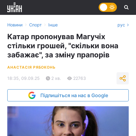
›
›
Новини
Спорт
Інше
рус
Катар пропонував Магучіх
стільки грошей, "скільки вона
забажає", за зміну прапорів
АНАСТАСІЯ РЯБОКОНЬ
18:35, 09.09.25
2 хв.
22763
Підпишіться на нас в Google