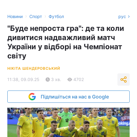
›
›
Новини
Спорт
Футбол
рус
"Буде непроста гра": де та коли
дивитися надважливий матч
України у відборі на Чемпіонат
світу
НІКІТА ШЕНДЕРОВСЬКИЙ
11:38, 09.09.25
3 хв.
4702
Підпишіться на нас в Google