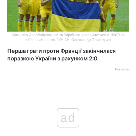
Матч між Азербайджаном та Україною розпочнеться о 19:00 за
київським часом / УНІАН, Олександр Приходько
Перша грати проти Франції закінчилася
поразкою України з рахунком 2:0.
Реклама
ad