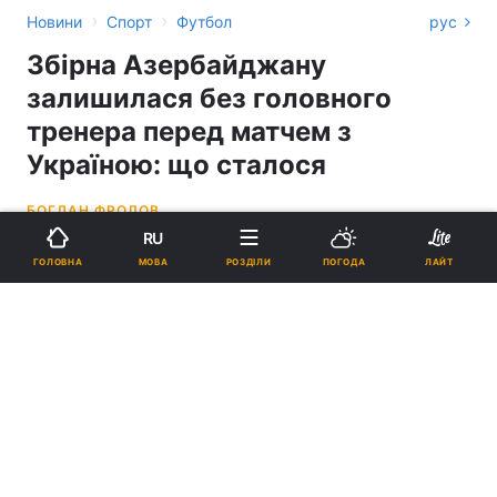
›
›
Новини
Спорт
Футбол
рус
Збірна Азербайджану
залишилася без головного
тренера перед матчем з
Україною: що сталося
БОГДАН ФРОЛОВ
RU
14:38, 08.09.25
2 хв.
1658
МОВА
ГОЛОВНА
РОЗДІЛИ
ПОГОДА
ЛАЙТ
Підпишіться на нас в Google