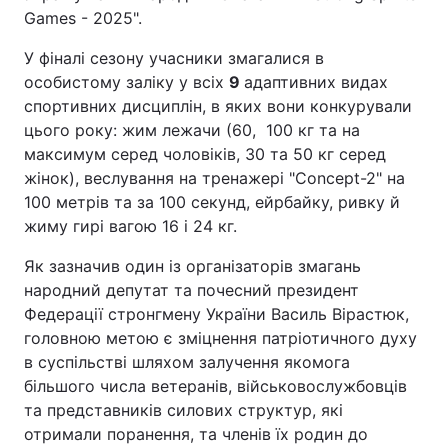
Games - 2025".
У фіналі сезону учасники змагалися в
особистому заліку у всіх
9
адаптивних видах
спортивних дисциплін, в яких вони конкурували
цього року: жим лежачи (60, 100 кг та на
максимум серед чоловіків, 30 та 50 кг серед
жінок), веслування на тренажері "Concept-2" на
100 метрів та за 100 секунд, ейрбайку, ривку й
жиму гирі вагою 16 і 24 кг.
Як зазначив один із організаторів змагань
народний депутат та почесний президент
Федерації стронгмену України Василь Вірастюк,
головною метою є зміцнення патріотичного духу
в суспільстві шляхом залучення якомога
більшого числа ветеранів, військовослужбовців
та представників силових структур, які
отримали поранення, та членів їх родин до