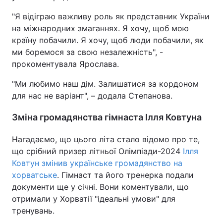
"Я відіграю важливу роль як представник України
Тема оформлення
на міжнародних змаганнях. Я хочу, щоб мою
країну побачили. Я хочу, щоб люди побачили, як
ми боремося за свою незалежність", -
прокоментувала Ярослава.
"Ми любимо наш дім. Залишатися за кордоном
для нас не варіант", – додала Степанова.
Зміна громадянства гімнаста Ілля Ковтуна
Нагадаємо, що цього літа стало відомо про те,
що срібний призер літньої Олімпіади-2024
Ілля
Ковтун змінив українське громадянство на
хорватське
. Гімнаст та його тренерка подали
документи ще у січні. Вони коментували, що
отримали у Хорватії "ідеальні умови" для
тренувань.