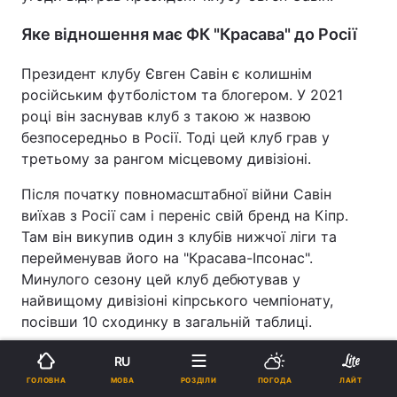
Яке відношення має ФК "Красава" до Росії
Президент клубу Євген Савін є колишнім
російським футболістом та блогером. У 2021
році він заснував клуб з такою ж назвою
безпосередньо в Росії. Тоді цей клуб грав у
третьому за рангом місцевому дивізіоні.
Після початку повномасштабної війни Савін
виїхав з Росії сам і переніс свій бренд на Кіпр.
Там він викупив один з клубів нижчої ліги та
перейменував його на "Красава-Іпсонас".
Минулого сезону цей клуб дебютував у
найвищому дивізіоні кіпрського чемпіонату,
посівши 10 сходинку в загальній таблиці.
Сам Савін у 2022 році засудив повномасштабне
RU
вторгнення РФ в Україну. Також він неодноразово
МОВА
ГОЛОВНА
РОЗДІЛИ
ПОГОДА
ЛАЙТ