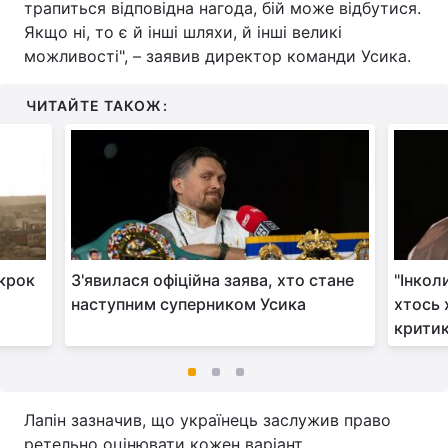
трапиться відповідна нагода, бій може відбутися.
Якщо ні, то є й інші шляхи, й інші великі
можливості", – заявив директор команди Усика.
ЧИТАЙТЕ ТАКОЖ:
 крок
З'явилася офіційна заява, хто стане
"Інкол
наступним суперником Усика
хтось 
критик
Лапін зазначив, що українець заслужив право
ретельно оцінювати кожен варіант.