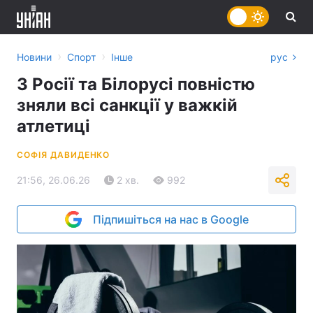
›
›
Новини
Спорт
Інше
рус
З Росії та Білорусі повністю
зняли всі санкції у важкій
атлетиці
СОФІЯ ДАВИДЕНКО
21:56, 26.06.26
2 хв.
992
Підпишіться на нас в Google