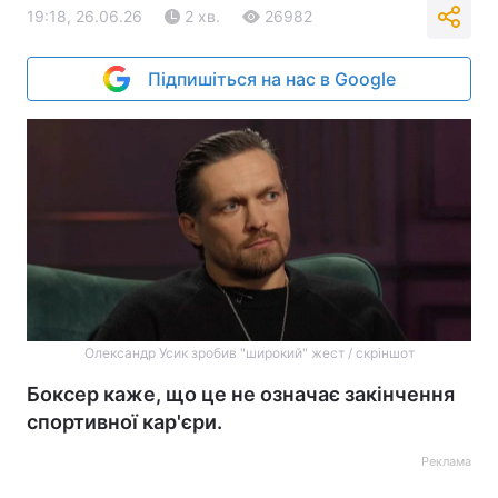
19:18, 26.06.26
2 хв.
26982
Підпишіться на нас в Google
Олександр Усик зробив "широкий" жест / скріншот
Боксер каже, що це не означає закінчення
спортивної кар'єри.
Реклама