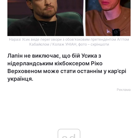
Наразі Усик веде переговори з обов’язковим претендентом Агітом
Кабайєлом / Колаж УНІАН, фото – скріншоти
Лапін не виключає, що бій Усика з
нідерландським кікбоксером Ріко
Верховеном може стати останнім у кар’єрі
українця.
Реклама