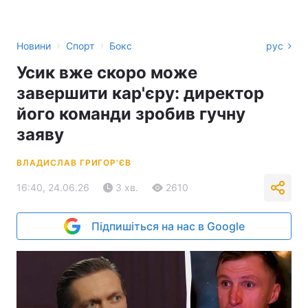
›
›
Новини
Спорт
Бокс
рус
Усик вже скоро може
завершити кар'єру: директор
його команди зробив гучну
заяву
ВЛАДИСЛАВ ГРИГОР'ЄВ
16:40, 24.06.26
3 хв.
2610
Підпишіться на нас в Google