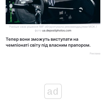
Раніше своє рішення IWF обґрунтувала рекомендаціями МОК /
фото
ua.depositphotos.com
Тепер вони зможуть виступати на
чемпіонаті світу під власним прапором.
Реклама
ad