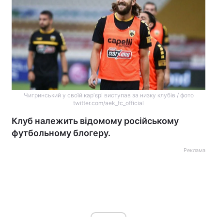
Чигринський у своїй карʼєрі виступав за низку клубів / фото
twitter.com/aek_fc_official
Клуб належить відомому російському
футбольному блогеру.
Реклама