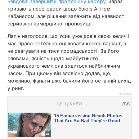
невдовзі завершити професійну кар’єру
. Зараз
тривають переговори щодо бою з Агітом
Кабайєлом, але рішення залежить від наявності
серйозної комерційної пропозиції.
Лапін наголосив, що Усик уже довів свою велич і
має право ретельно оцінювати кожен варіант, а
не реагувати на тиск громадськості. За його
словами, ясність щодо майбутнього
українського чемпіона з’явиться найближчим
часом. При цьому він зловісно додав, що,
можливо, фанати вже бачили його останній вихід
у ринг.
Реклама