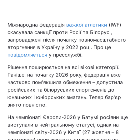
Міжнародна федерація
важкої атлетики
(IWF)
Головна
Війна
скасувала санкції проти Росії та Білорусі,
запроваджені після початку повномасштабного
Україна
Політика
вторгнення в Україну у 2022 році. Про це
повідомляється
Економіка
у пресслужбі.
Світ
Рішення поширюється на всі вікові категорії.
Спорт
Наука
Раніше, на початку 2026 року, федерація вже
частково пом'якшила обмеження – допустила
Техно і зв'язок
Лайт
російських та білоруських спортсменів до
Зброя
Інциденти
юнацьких і юніорських змагань. Тепер бар'єр
знято повністю.
Здоров'я
Туризм
На чемпіонаті Європи-2026 у Батумі росіяни ще
Цікавинки
Погода
виступали в нейтральному статусі, однак на
чемпіонаті світу-2026 у Китаї (27 жовтня – 8
Екологія
Регіони
листопада) вони зможуть змагатися вже на