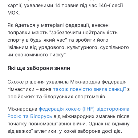
хартії, ухваленими 14 травня під час 146-ї сесії
Тема оформлення
МОК.
Як йдеться у матеріалі федерації, внесені
поправки мають "забезпечити нейтральність
спорту в будь-який час" та зробити його
"вільним від урядового, культурного, суспільного
чи економічного тиску".
Які ще заборони зняли
Схоже рішення ухвалила Міжнародна федерація
гімнастики – вона
також повністю зняла санкції
з
російських та білоруських спортсменів.
Міжнародна
федерація хокею (IIHF) відстороняла
Росію та Білорусь
від міжнародних змагань після
початку повномасштабної війни. Однак на відміну
від важкої атлетики, у хокеї заборона досі діє.