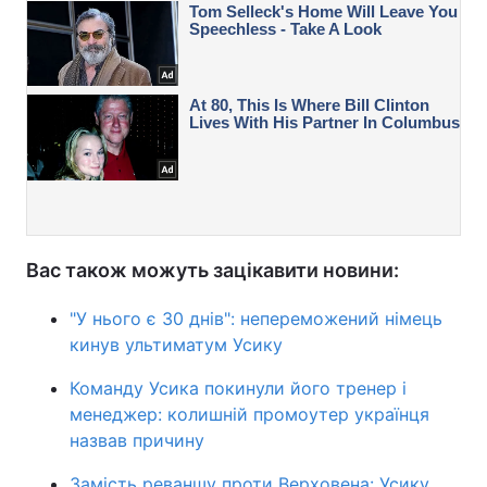
Вас також можуть зацікавити новини:
"У нього є 30 днів": непереможений німець
кинув ультиматум Усику
Команду Усика покинули його тренер і
менеджер: колишній промоутер українця
назвав причину
Замість реваншу проти Верховена: Усику