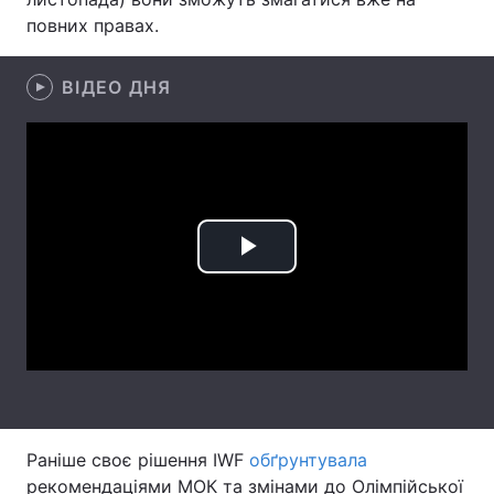
повних правах.
Лонгріди
ВІДЕО ДНЯ
Відео з Youtube
Статті
Інтерв'ю
Думки
Архів
Вакансії
Контакти
Play
Послуги
Video
Раніше своє рішення IWF
обґрунтувала
рекомендаціями МОК та змінами до Олімпійської