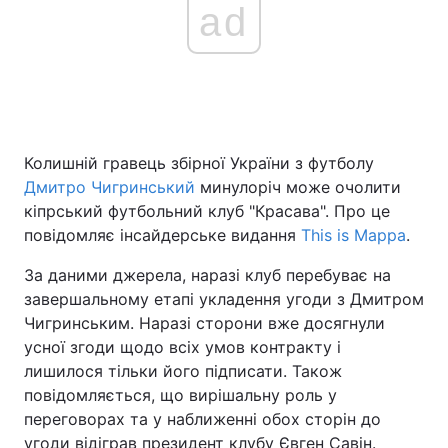
ad
Колишній гравець збірної України з футболу
Дмитро Чигринський
минулоріч може очолити
кіпрський футбольний клуб "Красава". Про це
повідомляє інсайдерське видання
This is Mappa
.
За даними джерела, наразі клуб перебуває на
завершальному етапі укладення угоди з Дмитром
Чигринським. Наразі сторони вже досягнули
усної згоди щодо всіх умов контракту і
лишилося тільки його підписати. Також
повідомляється, що вирішальну роль у
переговорах та у наближенні обох сторін до
угоди відіграв президент клубу Євген Савін.