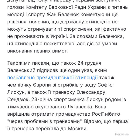
голови Комітету Верховної Ради України з питань
молоді і спорту Жан Беленюк коментуючи це
рішення, пояснив, що державну стипендію не
можуть отримувати ті спортсмени, які фактично
не проживають в Україні. За словами Беленюка,
ця стипендія є пожиттєвою, але діє за умови
виконання певних вимог.
Також ми писали, що також 24 грудня
Зеленський підписав ще один указ, яким
позбавлено президентської стипендії
також
чемпіонку Європи зі стрибків у воду Софію
Лискун, а також її тренерку Олександру
Сендзюк. 23-річна спортсменка Лискун родом із
тимчасово окупованого Луганська. Вона
вирішила отримати громадянство Росії нібито
"через проблеми з тренерами". Відомо, що перша
її тренерка переїхала до Москви.
Реклама