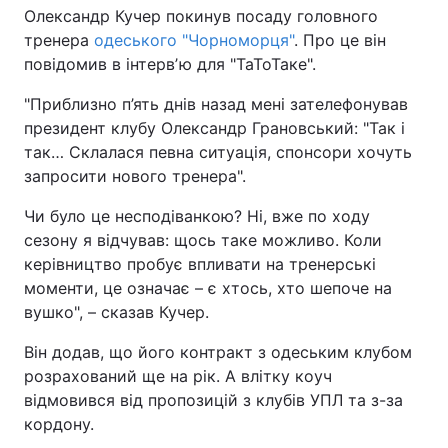
Олександр Кучер покинув посаду головного
тренера
одеського "Чорноморця"
. Про це він
повідомив в інтервʼю для "ТаТоТаке".
"Приблизно п’ять днів назад мені зателефонував
президент клубу Олександр Грановський: "Так і
так… Склалася певна ситуація, спонсори хочуть
запросити нового тренера".
Чи було це несподіванкою? Ні, вже по ходу
сезону я відчував: щось таке можливо. Коли
керівництво пробує впливати на тренерські
моменти, це означає – є хтось, хто шепоче на
вушко", – сказав Кучер.
Він додав, що його контракт з одеським клубом
розрахований ще на рік. А влітку коуч
відмовився від пропозицій з клубів УПЛ та з-за
кордону.