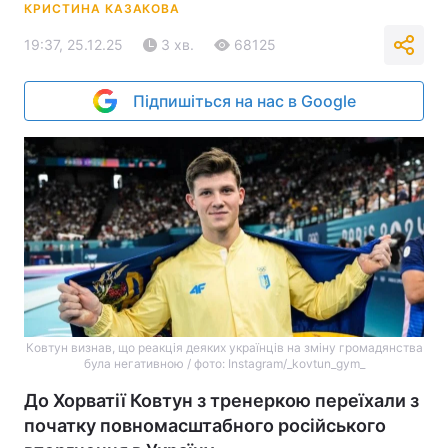
КРИСТИНА КАЗАКОВА
19:37, 25.12.25
3 хв.
68125
Підпишіться на нас в Google
Ковтун визнав, що реакція деяких українців на зміну громадянства
була негативною / фото: Instagram/_kovtun_gym_
До Хорватії Ковтун з тренеркою переїхали з
початку повномасштабного російського