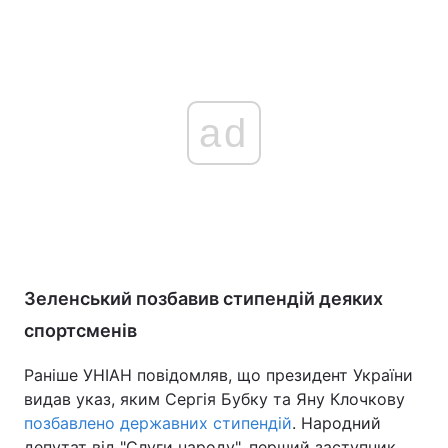
ad
Зеленський позбавив стипендій деяких
спортсменів
Раніше УНІАН повідомляв, що президент України
видав указ, яким Сергія Бубку та Яну Клочкову
позбавлено державних стипендій
. Народний
депутат від "Слуги народу", перший заступник