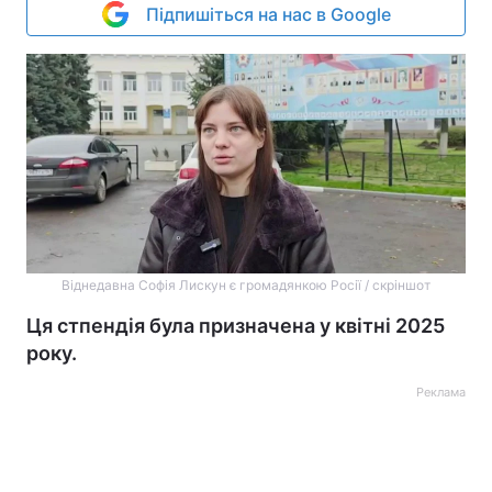
Підпишіться на нас в Google
Віднедавна Софія Лискун є громадянкою Росії / скріншот
Ця стпендія була призначена у квітні 2025
року.
Реклама