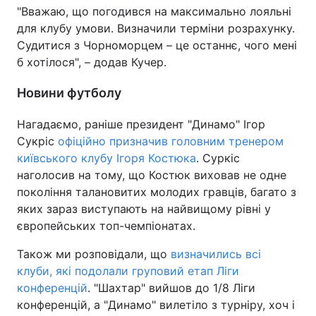
"Вважаю, що погодився на максимально лояльні
для клубу умови. Визначили терміни розрахунку.
Судитися з Чорноморцем – це останнє, чого мені
б хотілося", – додав Кучер.
Новини футболу
Нагадаємо, раніше президент "Динамо" Ігор
Сукріс
офіційно призначив головним тренером
київського клубу Ігоря Костюка
. Суркіс
наголосив на тому, що Костюк виховав не одне
покоління талановитих молодих гравців, багато з
яких зараз виступають на найвищому рівні у
європейських топ-чемпіонатах.
Також ми розповідали, що
визначились всі
клуби, які подолали груповий етап Ліги
конференцій
. "Шахтар" вийшов до 1/8 Ліги
конференцій, а "Динамо" вилетіло з турніру, хоч і