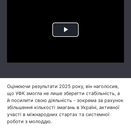
Лонгріди
Відео з Youtube
Статті
Play
Інтерв'ю
Думки
Video
Архів
Вакансії
Контакти
Послуги
Оцінюючи результати 2025 року, він наголосив,
що УФК змогла не лише зберегти стабільність, а
й посилити свою діяльність - зокрема за рахунок
збільшення кількості змагань в Україні, активної
участі в міжнародних стартах та системної
роботи з молоддю.