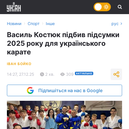
›
›
Новини
Спорт
Інше
рус
Василь Костюк підбив підсумки
2025 року для українського
карате
ІВАН БОЙКО
14:27, 27.12.25
2 хв.
309
АКТУАЛЬНО
Підпишіться на нас в Google