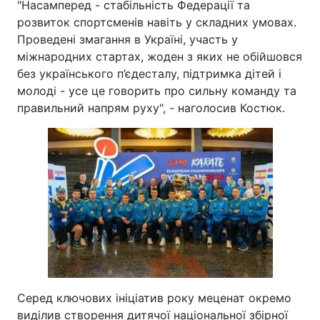
"Насамперед - стабільність Федерації та
розвиток спортсменів навіть у складних умовах.
Тема оформлення
Проведені змагання в Україні, участь у
міжнародних стартах, жоден з яких не обійшовся
без українського п’єдесталу, підтримка дітей і
молоді - усе це говорить про сильну команду та
правильний напрям руху", - наголосив Костюк.
Серед ключових ініціатив року меценат окремо
виділив створення дитячої національної збірної