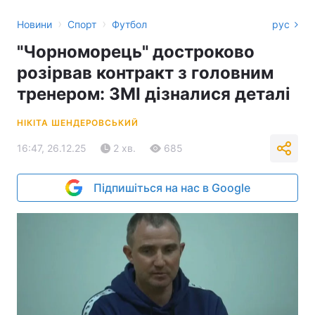
›
›
Новини
Спорт
Футбол
рус
"Чорноморець" достроково
розірвав контракт з головним
тренером: ЗМІ дізналися деталі
НІКІТА ШЕНДЕРОВСЬКИЙ
16:47, 26.12.25
2 хв.
685
Підпишіться на нас в Google