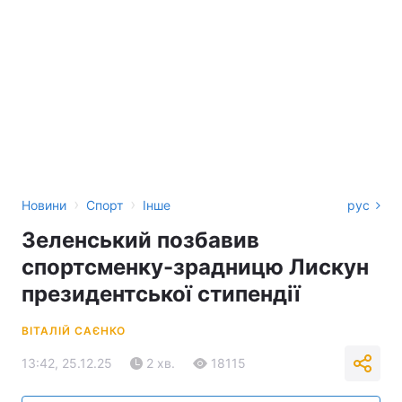
›
›
Новини
Спорт
Інше
рус
Зеленський позбавив
спортсменку-зрадницю Лискун
президентської стипендії
ВІТАЛІЙ САЄНКО
13:42, 25.12.25
2 хв.
18115