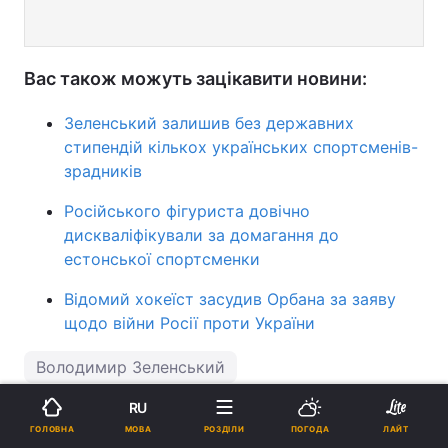
Вас також можуть зацікавити новини:
Зеленський залишив без державних
стипендій кількох українських спортсменів-
зрадників
Російського фігуриста довічно
дискваліфікували за домагання до
естонської спортсменки
Відомий хокеїст засудив Орбана за заяву
щодо війни Росії проти України
Володимир Зеленський
RU
ПІДТРИМАЙТЕ НАС
МОВА
ГОЛОВНА
РОЗДІЛИ
ПОГОДА
ЛАЙТ