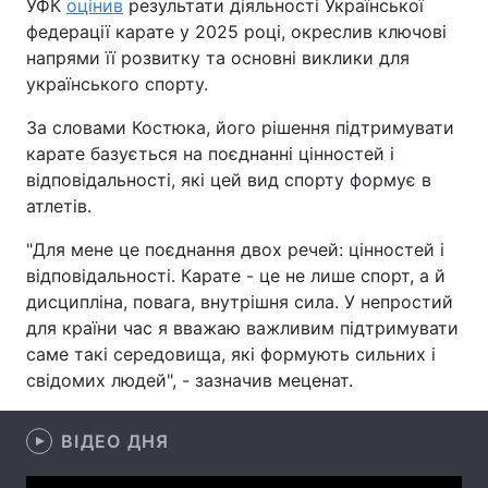
УФК
оцінив
результати діяльності Української
федерації карате у 2025 році, окреслив ключові
напрями її розвитку та основні виклики для
українського спорту.
Головна
Війна
За словами Костюка, його рішення підтримувати
Україна
Політика
карате базується на поєднанні цінностей і
відповідальності, які цей вид спорту формує в
Економіка
Світ
атлетів.
Спорт
Наука
"Для мене це поєднання двох речей: цінностей і
відповідальності. Карате - це не лише спорт, а й
Техно і зв'язок
Лайт
дисципліна, повага, внутрішня сила. У непростий
для країни час я вважаю важливим підтримувати
Зброя
Інциденти
саме такі середовища, які формують сильних і
свідомих людей", - зазначив меценат.
Здоров'я
Туризм
Цікавинки
Погода
ВІДЕО ДНЯ
Екологія
Регіони