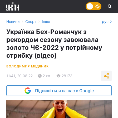
›
›
Новини
Спорт
Інше
рус
Українка Бех-Романчук з
рекордом сезону завоювала
золото ЧЄ-2022 у потрійному
стрибку (відео)
ВОЛОДИМИР МЕДЯНИК
11:41, 20.08.22
2 хв.
28173
Підпишіться на нас в Google