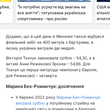
убки,
"Їх потрібно усунути від змагань на
США вс
й
все життя": титулована українська
кількі
спортсменка - про росіян
атлети
Додамо, що в цей день в Мюнхені також відбувся
фінальний забіг на 400 метрів з бар'єрами, в
якому українки виграли дві медалі.
Вікторія Ткачук завоювала срібло - 54,30, а в
активі Анни Рижикової бронза – 54,86. Для
Ткачук це перша нагорода чемпіонату Європи,
для Рижикової - четверта.
Марина Бех-Романчук: досягнення
У березні 2022 року
Марина Бех-Романчук
виграла срібло
у потрійному стрибку на
чемпіонаті світу в приміщенні в Белграді.