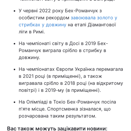
У червні 2022 року Бех-Романчук з
особистим рекордом
завоювала золото у
стрибках у довжину
на етапі Діамантової
ліги в Римі.
На чемпіонаті світу в Досі в 2019 Бех-
Романчук виграла срібло в стрибку в
довжину.
На чемпіонатах Європи Українка перемагала
в 2021 році (в приміщенні), а також
вигравала срібло в 2018 році (на відкритому
повітрі) і в 2019-му (в приміщенні).
На Олімпіаді в Токіо Бех-Романчук посіла
п'яте місце. Спортсменка зізналася, що
розчарована таким результатом.
Вас також можуть зацікавити новини: