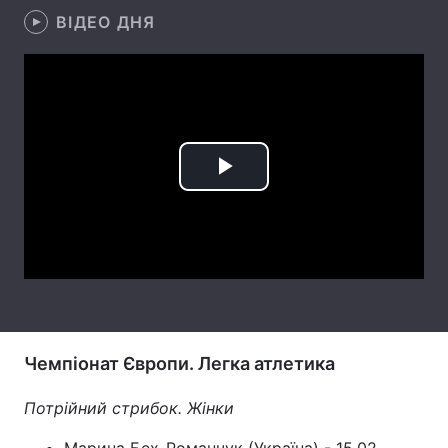
ВІДЕО ДНЯ
Лонгріди
Відео з Youtube
Статті
Інтерв'ю
Думки
Play
Архів
Вакансії
Контакти
Video
Послуги
Чемпіонат Європи. Легка атлетика
Потрійний стрибок. Жінки