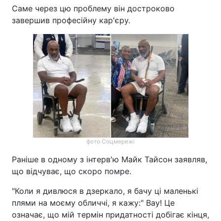
Саме через цю проблему він достроково
завершив професійну кар'єру.
фото Соцмережі
Раніше в одному з інтерв'ю Майк Тайсон заявляв,
що відчуває, що скоро помре.
"Коли я дивлюся в дзеркало, я бачу ці маленькі
плями на моєму обличчі, я кажу:" Вау! Це
означає, що мій термін придатності добігає кінця,