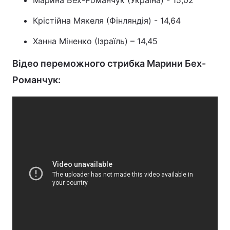
Марина Бех-Романчук (Україна) - 15,02
Тема оформлення
Крістійна Мякеля (Фінляндія) - 14,64
Ханна Міненко (Ізраїль) – 14,45
Відео переможного стрибка Марини Бех-
Романчук: