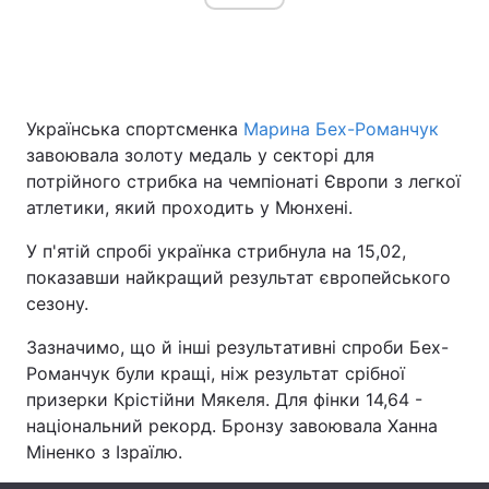
Головна
Війна
Українська спортсменка
Марина Бех-Романчук
Україна
Політика
завоювала золоту медаль у секторі для
потрійного стрибка на чемпіонаті Європи з легкої
Економіка
Світ
атлетики, який проходить у Мюнхені.
Спорт
Наука
У п'ятій спробі українка стрибнула на 15,02,
показавши найкращий результат європейського
Техно і зв'язок
Лайт
сезону.
Зброя
Інциденти
Зазначимо, що й інші результативні спроби Бех-
Романчук були кращі, ніж результат срібної
Здоров'я
Туризм
призерки Крістійни Мякеля. Для фінки 14,64 -
національний рекорд. Бронзу завоювала Ханна
Цікавинки
Погода
Міненко з Ізраїлю.
Екологія
Регіони