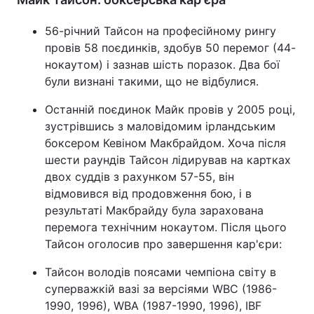
56-річний Тайсон на професійному рингу
провів 58 поєдинків, здобув 50 перемог (44-
нокаутом) і зазнав шість поразок. Два бої
були визнані такими, що не відбулися.
Останній поєдинок Майк провів у 2005 році,
зустрівшись з маловідомим ірландським
боксером Кевіном Макбрайдом. Хоча після
шести раундів Тайсон лідирував на картках
двох суддів з рахунком 57-55, він
відмовився від продовження бою, і в
результаті Макбрайду була зарахована
перемога технічним нокаутом. Після цього
Тайсон оголосив про завершення кар'єри:
Тайсон володів поясами чемпіона світу в
суперважкій вазі за версіями WBC (1986-
1990, 1996), WBA (1987-1990, 1996), IBF