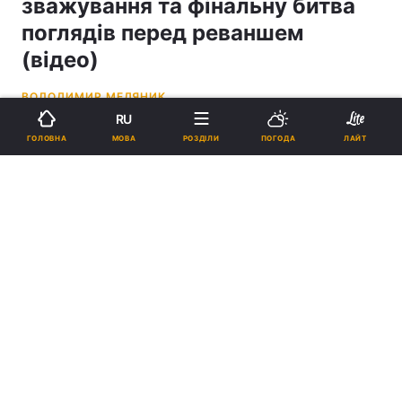
зважування та фінальну битва
поглядів перед реваншем
(відео)
ВОЛОДИМИР МЕДЯНИК
RU
15:14, 19.08.22
2 хв.
5374
МОВА
ГОЛОВНА
РОЗДІЛИ
ПОГОДА
ЛАЙТ
Підпишіться на нас в Google
Олександр Усик та Ентоні Джошуа / фото Matchroom Boxing / Марк