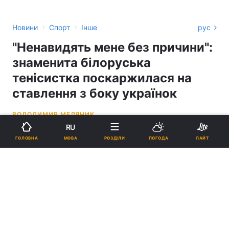
›
›
Новини
Спорт
Інше
рус
"Ненавидять мене без причини":
знаменита білоруська
тенісистка поскаржилася на
ставлення з боку українок
ВОЛОДИМИР МЕДЯНИК
RU
20:57, 22.03.23
3 хв.
4302
МОВА
ГОЛОВНА
РОЗДІЛИ
ПОГОДА
ЛАЙТ
Підпишіться на нас в Google