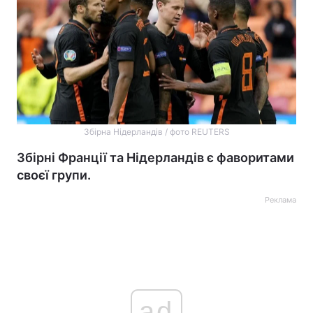
Збірна Нідерландів / фото REUTERS
Збірні Франції та Нідерландів є фаворитами
своєї групи.
Реклама
ad