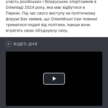
участь російських і білоруських спортсменів в
Олімпіаді 2024 року, яка має відбутися в
Лонгріди
Парижі. Під час свого виступу на політичному
форумі Бах заявив, що Олімпійські ігри повинні
Відео з Youtube
Статті
триматися подалі від політики, інакше вони
втратять свою об'єднуючу силу.
Інтерв'ю
Думки
ВІДЕО ДНЯ
Архів
Вакансії
Контакти
Послуги
Play
Video