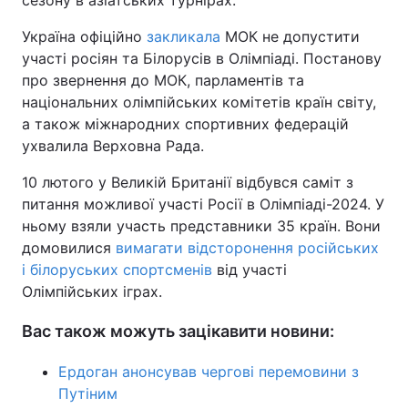
сезону в азіатських турнірах.
Україна офіційно
закликала
МОК не допустити
участі росіян та Білорусів в Олімпіаді. Постанову
про звернення до МОК, парламентів та
національних олімпійських комітетів країн світу,
а також міжнародних спортивних федерацій
ухвалила Верховна Рада.
10 лютого у Великій Британії відбувся саміт з
питання можливої участі Росії в Олімпіаді-2024. У
ньому взяли участь представники 35 країн. Вони
домовилися
вимагати відсторонення російських
і білоруських спортсменів
від участі
Олімпійських іграх.
Вас також можуть зацікавити новини:
Ердоган анонсував чергові перемовини з
Путіним