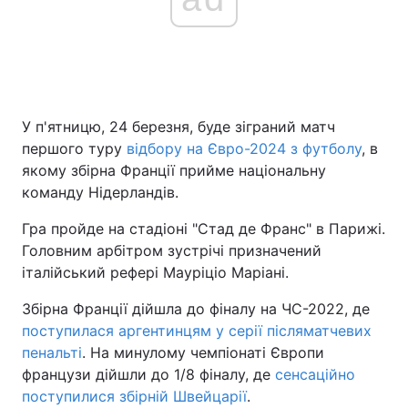
У п'ятницю, 24 березня, буде зіграний матч
першого туру
відбору на Євро-2024 з футболу
, в
якому збірна Франції прийме національну
команду Нідерландів.
Гра пройде на стадіоні "Стад де Франс" в Парижі.
Головним арбітром зустрічі призначений
італійський рефері Мауріціо Маріані.
Збірна Франції дійшла до фіналу на ЧС-2022, де
поступилася аргентинцям у серії післяматчевих
пенальті
. На минулому чемпіонаті Європи
французи дійшли до 1/8 фіналу, де
сенсаційно
поступилися збірній Швейцарії
.