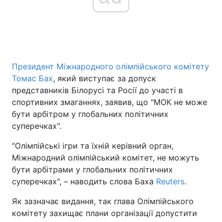
Головна
Війна
Україна
Політика
Президент Міжнародного олімпійського комітету
Томас Бах
, який виступає за допуск
Економіка
Світ
представників Білорусі та Росії до участі в
спортивних змаганнях, заявив, що "МОК не може
Спорт
Наука
бути арбітром у глобальних політичних
суперечках".
Техно і зв'язок
Лайт
"Олімпійські ігри та їхній керівний орган,
Зброя
Інциденти
Міжнародний олімпійський комітет, не можуть
бути арбітрами у глобальних політичних
Здоров'я
Туризм
суперечках", – наводить слова Баха
Reuters
.
Цікавинки
Погода
Як зазначає видання, так глава Олімпійського
комітету захищає плани організації допустити
Екологія
Регіони