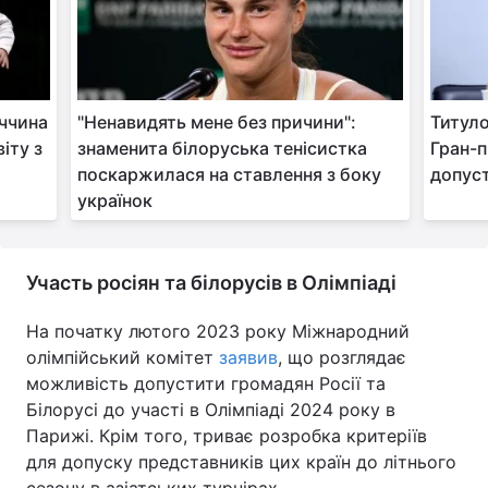
еччина
"Ненавидять мене без причини":
Титуло
іту з
знаменита білоруська тенісистка
Гран-пр
поскаржилася на ставлення з боку
допуст
українок
Участь росіян та білорусів в Олімпіаді
На початку лютого 2023 року Міжнародний
олімпійський комітет
заявив
, що розглядає
можливість допустити громадян Росії та
Білорусі до участі в Олімпіаді 2024 року в
Парижі. Крім того, триває розробка критеріїв
для допуску представників цих країн до літнього