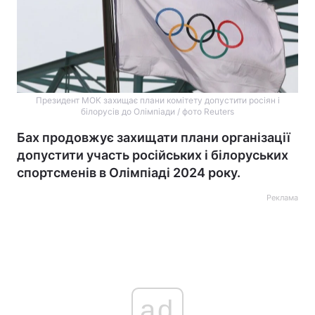
Президент МОК захищає плани комітету допустити росіян і
білорусів до Олімпіади / фото Reuters
Бах продовжує захищати плани організації
допустити участь російських і білоруських
спортсменів в Олімпіаді 2024 року.
Реклама
ad