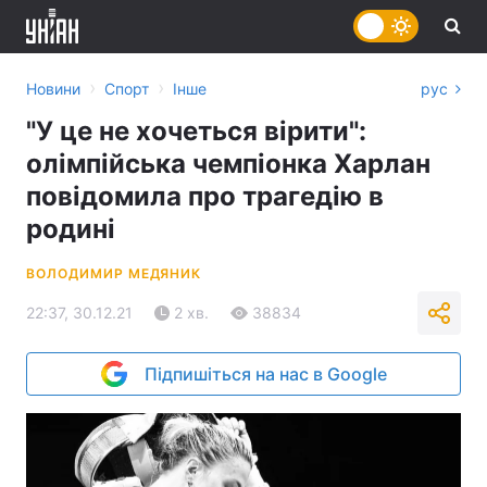
›
›
Новини
Спорт
Інше
рус
"У це не хочеться вірити":
олімпійська чемпіонка Харлан
повідомила про трагедію в
родині
ВОЛОДИМИР МЕДЯНИК
22:37, 30.12.21
2 хв.
38834
Підпишіться на нас в Google