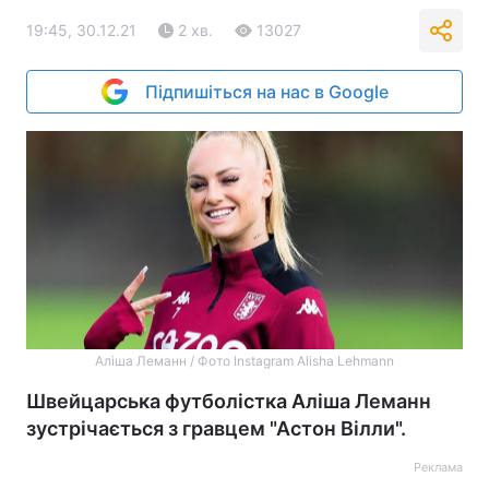
19:45, 30.12.21
2 хв.
13027
Підпишіться на нас в Google
Аліша Леманн / Фото Instagram Alisha Lehmann
Швейцарська футболістка Аліша Леманн
зустрічається з гравцем "Астон Вілли".
Реклама