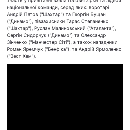
Участь у привітанні взяли головні зірки та лідери
національної команди, серед яких: воротарі
Андрій Пятов ("Шахтар") та Георгій Бущан
("Динамо"), півзахисники Тарас Степаненко
("Шахтар"), Руслан Малиновський ("Аталанта"),
Сергій Сидорчук ("Динамо") та Олександр
Зінченко ("Манчестер Сіті"), а також нападники
Роман Яремчук ("Бенфіка"), та Андрій Ярмоленко
("Вест Хем").