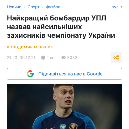
›
›
Новини
Спорт
Футбол
рус
Найкращий бомбардир УПЛ
назвав найсильніших
захисників чемпіонату України
ВОЛОДИМИР МЕДЯНИК
21:23, 30.12.21
2 хв.
3033
Підпишіться на нас в Google