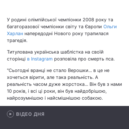
У родині олімпійської чемпіонки 2008 року та
Головна
Війна
багаторазової чемпіонки світу та Європи
Ольги
Харлан
напередодні Нового року трапилася
Україна
Політика
трагедія.
Економіка
Світ
Титулована українська шаблістка на своїй
сторінці
в Instagram
розповіла про смерть пса.
Спорт
Наука
"Сьогодні вранці не стало Верошки... в це не
Техно і зв'язок
Лайт
хочеться вірити, але така реальність. А
реальність часом дуже жорстока... Він був з нами
Зброя
Інциденти
10 років, і всі ці роки, він був найдобрішою,
найрозумнішою і найсмішнішою собакою.
Здоров'я
Туризм
Цікавинки
Погода
ВІДЕО ДНЯ
Екологія
Регіони