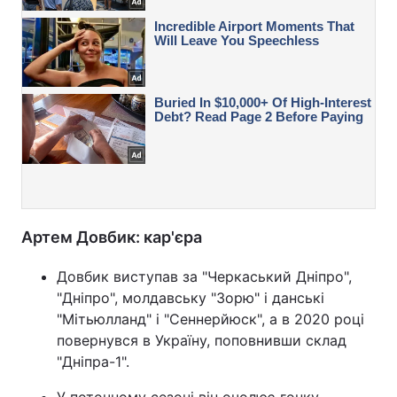
Артем Довбик: кар'єра
Довбик виступав за "Черкаський Дніпро",
"Дніпро", молдавську "Зорю" і данські
"Мітьюлланд" і "Сеннерйюск", а в 2020 році
повернувся в Україну, поповнивши склад
"Дніпра-1".
У поточному сезоні він очолює гонку