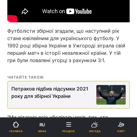
Футболісти збірної згадали, що наступний рік
стане ювілейним для українського футболу. У
1992 році збірна України в Ужгороді зіграла свій
перший матч в історії незалежної країни. У тій
гри були повалені угорці з рахунком 3:1.
ЧИТАЙТЕ ТАКОЖ
Петраков підбив підсумки 2021
року для збірної України
"Ми вітаємо всіх уболівальників, тих, хто
приходить на стадіон, тих, хто дивиться матчі по
RU
ТБ, тих, хто стежить за подіями за допомогою
МОВА
ГОЛОВНА
РОЗДІЛИ
ПОГОДА
ЛАЙТ