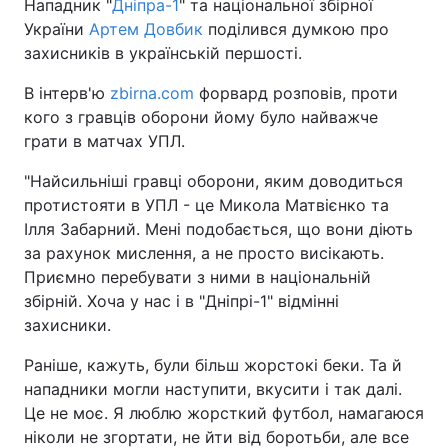
Нападник "
Дніпра-1
" та національної збірної
України
Артем Довбик
поділився думкою про
захисників в українській першості.
В інтерв'ю
zbirna.com
форвард розповів, проти
кого з гравців оборони йому було найважче
грати в матчах УПЛ.
"Найсильніші гравці оборони, яким доводиться
протистояти в УПЛ - це Микола Матвієнко та
Ілля Забарний. Мені подобається, що вони діють
за рахунок мислення, а не просто висікають.
Приємно перебувати з ними в національній
збірній. Хоча у нас і в "Дніпрі-1" відмінні
захисники.
Раніше, кажуть, були більш жорстокі беки. Та й
нападники могли наступити, вкусити і так далі.
Це не моє. Я люблю жорсткий футбол, намагаюся
ніколи не згортати, не йти від боротьби, але все