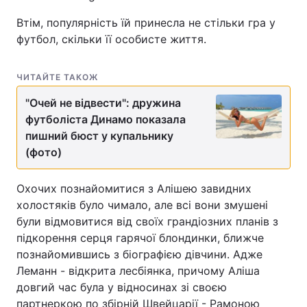
Втім, популярність їй принесла не стільки гра у
футбол, скільки її особисте життя.
ЧИТАЙТЕ ТАКОЖ
"Очей не відвести": дружина
футболіста Динамо показала
пишний бюст у купальнику
(фото)
Охочих познайомитися з Алішею завидних
холостяків було чимало, але всі вони змушені
були відмовитися від своїх грандіозних планів з
підкорення серця гарячої блондинки, ближче
познайомившись з біографією дівчини. Адже
Леманн - відкрита лесбіянка, причому Аліша
довгий час була у відносинах зі своєю
партнеркою по збірній Швейцарії - Рамоною