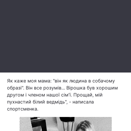
Лонгріди
Відео з Youtube
Статті
Інтерв'ю
Думки
Архів
Вакансії
Контакти
Послуги
Як каже моя мама: "він як людина в собачому
образі". Він все розумів... Вірошка був хорошим
другом і членом нашої сім'ї. Прощай, мій
пухнастий білий ведмідь", - написала
спортсменка.