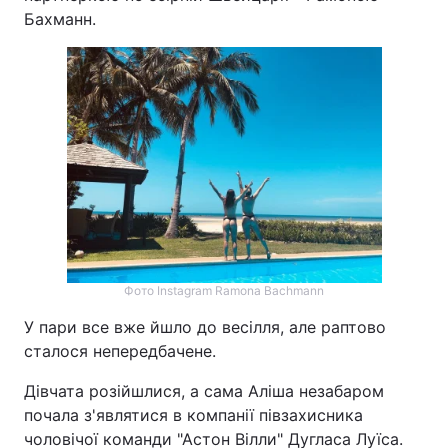
Бахманн.
Фото Instagram Ramona Bachmann
У пари все вже йшло до весілля, але раптово
сталося непередбачене.
Дівчата розійшлися, а сама Аліша незабаром
почала з'являтися в компанії півзахисника
чоловічої команди "Астон Вілли" Дугласа Луїса.