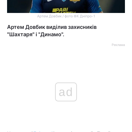
Артем Довбик / фото ФК Дніпро-1
Артем Довбик виділив захисників
"Шахтаря" і "Динамо".
Реклама
ad