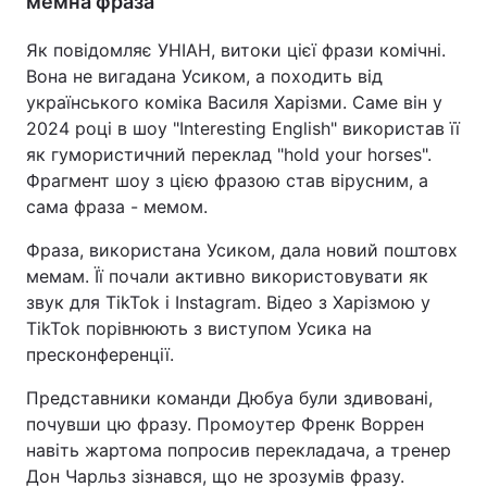
мемна фраза
Як повідомляє УНІАН, витоки цієї фрази комічні.
Вона не вигадана Усиком, а походить від
українського коміка Василя Харізми. Саме він у
2024 році в шоу "Interesting English" використав її
як гумористичний переклад "hold your horses".
Фрагмент шоу з цією фразою став вірусним, а
сама фраза - мемом.
Фраза, використана Усиком, дала новий поштовх
мемам. Її почали активно використовувати як
звук для TikTok і Instagram. Відео з Харізмою у
TikTok порівнюють з виступом Усика на
пресконференції.
Представники команди Дюбуа були здивовані,
почувши цю фразу. Промоутер Френк Воррен
навіть жартома попросив перекладача, а тренер
Дон Чарльз зізнався, що не зрозумів фразу.