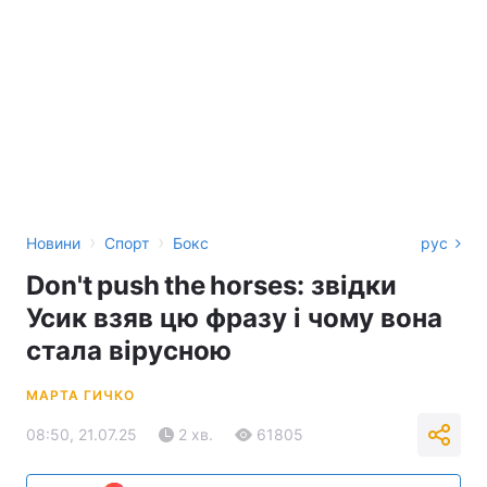
›
›
Новини
Спорт
Бокс
рус
Don't push the horses: звідки
Усик взяв цю фразу і чому вона
стала вірусною
МАРТА ГИЧКО
08:50, 21.07.25
2 хв.
61805