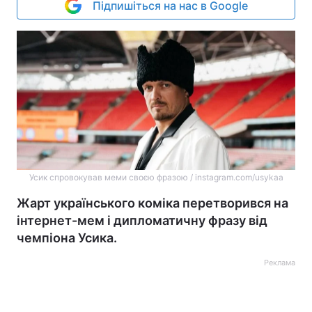
Підпишіться на нас в Google
Усик спровокував меми своєю фразою / instagram.com/usykaa
Жарт українського коміка перетворився на
інтернет-мем і дипломатичну фразу від
чемпіона Усика.
Реклама