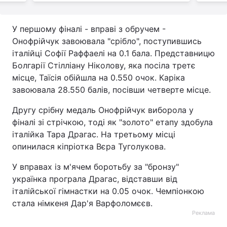
У першому фіналі - вправі з обручем -
Онофрійчук завоювала "срібло", поступившись
італійці Софії Раффаелі на 0.1 бала. Представницю
Болгарії Стілліану Ніколову, яка посіла третє
місце, Таїсія обійшла на 0.550 очок. Каріка
завоювала 28.550 балів, посівши четверте місце.
Другу срібну медаль Онофрійчук виборола у
фіналі зі стрічкою, тоді як "золото" етапу здобула
італійка Тара Драгас. На третьому місці
опинилася кіпріотка Вєра Туголукова.
У вправах із м'ячем боротьбу за "бронзу"
українка програла Драгас, відставши від
італійської гімнастки на 0.05 очок. Чемпіонкою
стала німкеня Дар'я Варфоломєєв.
Реклама