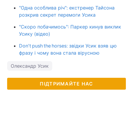
"Одна особлива річ": екстренер Тайсона
розкрив секрет перемоги Усика
"Скоро побачимось": Паркер кинув виклик
Усику (відео)
Don't push the horses: звідки Усик взяв цю
фразу і чому вона стала вірусною
Олександр Усик
ПІДТРИМАЙТЕ НАС