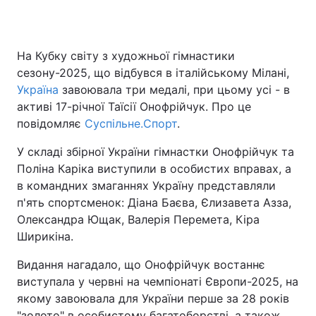
На Кубку світу з художньої гімнастики
Головна
Війна
сезону-2025, що відбувся в італійському Мілані,
Україна
завоювала три медалі, при цьому усі - в
Україна
Політика
активі 17-річної Таїсії Онофрійчук. Про це
повідомляє
Економіка
Суспільне.Спорт
Світ
.
У складі збірної України гімнастки Онофрійчук та
Спорт
Наука
Поліна Каріка виступили в особистих вправах, а
в командних змаганнях Україну представляли
Техно і зв'язок
Лайт
п'ять спортсменок: Діана Баєва, Єлизавета Азза,
Зброя
Інциденти
Олександра Ющак, Валерія Перемета, Кіра
Ширикіна.
Здоров'я
Туризм
Видання нагадало, що Онофрійчук востаннє
Цікавинки
Погода
виступала у червні на чемпіонаті Європи-2025, на
якому завоювала для України перше за 28 років
Екологія
Регіони
"золото" в особистому багатоборстві, а також