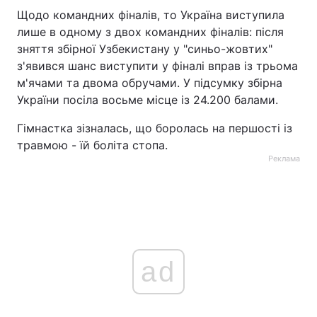
Щодо командних фіналів, то Україна виступила
лише в одному з двох командних фіналів: після
зняття збірної Узбекистану у "синьо-жовтих"
з'явився шанс виступити у фіналі вправ із трьома
м'ячами та двома обручами. У підсумку збірна
України посіла восьме місце із 24.200 балами.
Гімнастка зізналась, що боролась на першості із
травмою - їй боліта стопа.
Реклама
ad