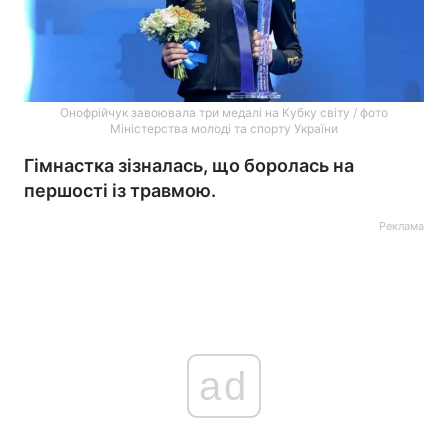
Онофрійчук завоювала три медалі на Кубку світу / фото
Міністерства молоді та спорту України
Гімнастка зізналась, що боролась на
першості із травмою.
Реклама
ad