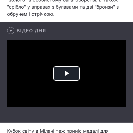
"срібло" у вправах з булавами та дві "бронзи" з
Лонгріди
обручем і стрічкою.
Відео з Youtube
Статті
ВІДЕО ДНЯ
Інтерв'ю
Думки
Архів
Вакансії
Контакти
Play
Послуги
Video
Кубок світу в Мілані теж приніс медалі для