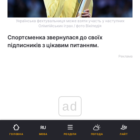
Українська фехтувальниця може взяти участь у наступних
Олімпійських іграх / фото Вікіпедія
Спортсменка звернулася до своїх
підписників з цікавим питанням.
Реклама
ad
RU
МОВА
ГОЛОВНА
РОЗДІЛИ
ПОГОДА
ЛАЙТ