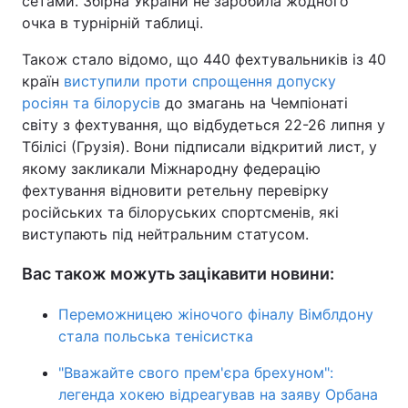
сетами. Збірна України не заробила жодного
очка в турнірній таблиці.
Також стало відомо, що 440 фехтувальників із 40
країн
виступили проти спрощення допуску
росіян та білорусів
до змагань на Чемпіонаті
світу з фехтування, що відбудеться 22-26 липня у
Тбілісі (Грузія). Вони підписали відкритий лист, у
якому закликали Міжнародну федерацію
фехтування відновити ретельну перевірку
російських та білоруських спортсменів, які
виступають під нейтральним статусом.
Вас також можуть зацікавити новини:
Переможницею жіночого фіналу Вімблдону
стала польська тенісистка
"Вважайте свого прем'єра брехуном":
легенда хокею відреагував на заяву Орбана