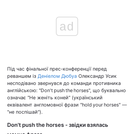
ad
Під час фінальної прес-конференції перед
реваншем із
Деніелом Дюбуа
Олександр Усик
несподівано звернувся до команди противника
англійською: "Don't push the horses", що буквально
означає "Не женіть коней" (український
еквівалент англомовної фрази "hold your horses" —
"не поспішай").
Don't push the horses - звідки взялась