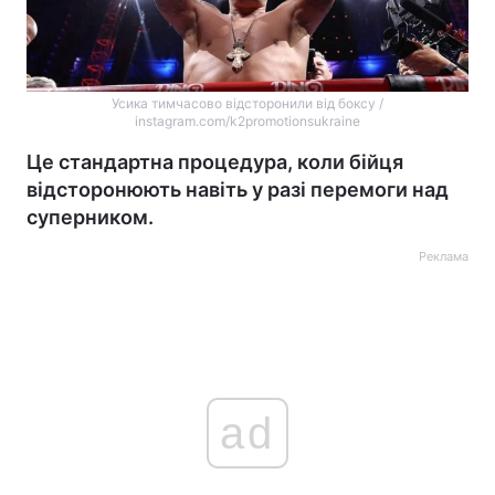
Усика тимчасово відсторонили від боксу /
instagram.com/k2promotionsukraine
Це стандартна процедура, коли бійця
відсторонюють навіть у разі перемоги над
суперником.
Реклама
ad