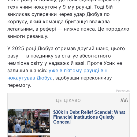
технічним нокаутом у 9-му раунді. Тоді бій
викликав суперечки через удар Дюбуа по
корпусу, який команда британця вважала
легальним, а рефері — нижче пояса. Це породило
вимоги реваншу.
У 2025 році Дюбуа отримав другий шанс, цього
разу — в поєдинку за статус абсолютного
чемпіона світу у надважкій вазі. Проте Усик не
залишив шансів:
уже в п’ятому раунді він
нокаутував Дюбуа
, здобувши переконливу
перемогу.
Реклама