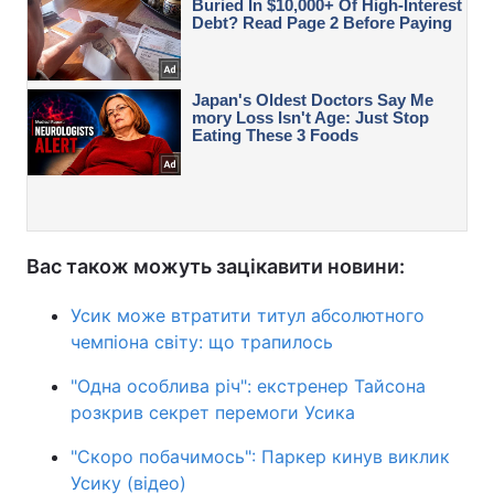
Вас також можуть зацікавити новини:
Усик може втратити титул абсолютного
чемпіона світу: що трапилось
"Одна особлива річ": екстренер Тайсона
розкрив секрет перемоги Усика
"Скоро побачимось": Паркер кинув виклик
Усику (відео)