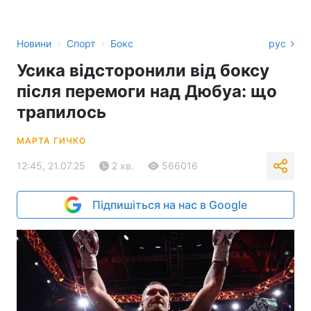
›
›
Новини
Спорт
Бокс
рус
Усика відсторонили від боксу
після перемоги над Дюбуа: що
трапилось
МАРТА ГИЧКО
12:45, 21.07.25
2 хв.
566016
Підпишіться на нас в Google