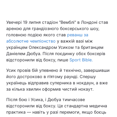
Увечері 19 липня стадіон "Вемблі" в Лондоні став
ареною для грандіозного боксерського шоу,
головною подією якого став
реванш за
абсолютне чемпіонство
у важкій вазі між
українцем Олександром Усиком та британцем
Даніелем Дюбуа. Після поєдинку обох боксерів
відсторонили від боксу, пише
Sport Bible.
Усик провів бій упевнено й технічно, завершивши
його достроково в п’ятому раунді. Спершу
українець відправив суперника в нокдаун, а вже
за кілька хвилин оформив чистий нокаут.
Після бою і Усика, і Дюбуа тимчасове
відсторонили від боксу. Це стандартна медична
практика — навіть у разі перемоги, якщо боєць