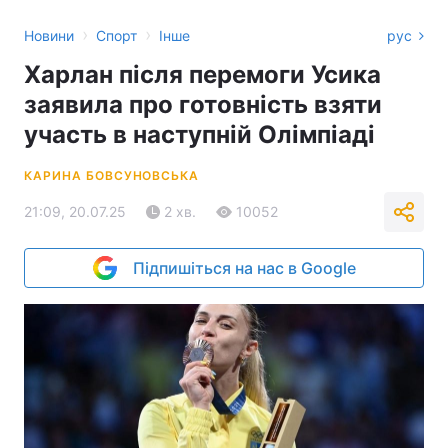
›
›
Новини
Спорт
Інше
рус
Харлан після перемоги Усика
заявила про готовність взяти
участь в наступній Олімпіаді
КАРИНА БОВСУНОВСЬКА
21:09, 20.07.25
2 хв.
10052
Підпишіться на нас в Google