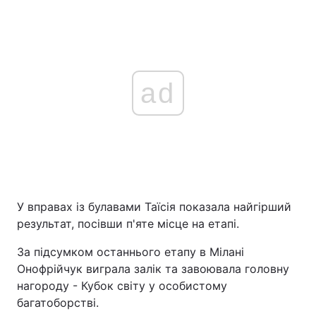
ad
У вправах із булавами Таїсія показала найгірший
результат, посівши п'яте місце на етапі.
За підсумком останнього етапу в Мілані
Онофрійчук виграла залік та завоювала головну
нагороду - Кубок світу у особистому
багатоборстві.