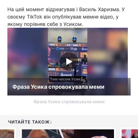
На цей момент відреагував і Василь Харизма. У
своєму TikTok він опублікував мемне відео, у
якому порівняв себе з Усиком.
Фраза Усика спровокувала меми
Фраза Усика спровокувала меми
ЧИТАЙТЕ ТАКОЖ: