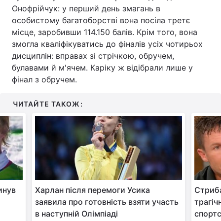
Онофрійчук: у перший день змагань в
Тема оформлення
особистому багатоборстві вона посіла третє
місце, заробивши 114.150 балів. Крім того, вона
змогла кваліфікуватись до фіналів усіх чотирьох
дисциплін: вправах зі стрічкою, обручем,
булавами й м'ячем. Каріку ж відібрали лише у
фінал з обручем.
ЧИТАЙТЕ ТАКОЖ:
инув
Харлан після перемоги Усика
Стриба
заявила про готовність взяти участь
трагіч
в наступній Олімпіаді
спорт