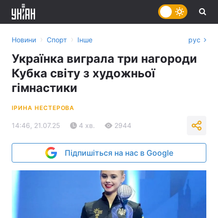
›
›
Новини
Спорт
Інше
рус
Українка виграла три нагороди
Кубка світу з художньої
гімнастики
ІРИНА НЕСТЕРОВА
14:46, 21.07.25
4 хв.
2944
Підпишіться на нас в Google