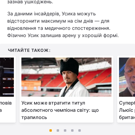
зазнав ушкоджень.
За даними інсайдерів, Усика можуть
відсторонити максимум на сім днів — для
відновлення та медичного спостереження.
Фізично Усик залишив арену у хорошій формі.
ЧИТАЙТЕ ТАКОЖ:
повів
Усик може втратити титул
Суперб
а
абсолютного чемпіона світу: що
Льюїс 
трапилось
брита