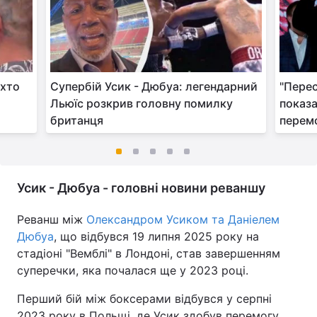
 хто
Супербій Усик - Дюбуа: легендарний
"Перес
Льюїс розкрив головну помилку
показа
британця
перем
Усик - Дюбуа - головні новини реваншу
Реванш між
Олександром Усиком та Даніелем
Дюбуа
, що відбувся 19 липня 2025 року на
стадіоні "Вемблі" в Лондоні, став завершенням
суперечки, яка почалася ще у 2023 році.
Перший бій між боксерами відбувся у серпні
2023 року в Польщі, де Усик здобув перемогу