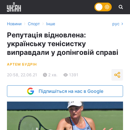
›
›
Новини
Спорт
Інше
рус
Репутація відновлена:
українську тенісистку
виправдали у допінговій справі
АРТЕМ БУДРІН
20:58, 22.06.21
2 хв.
1391
Підпишіться на нас в Google