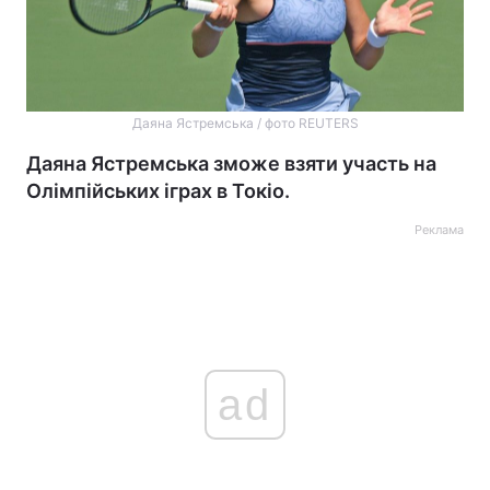
Даяна Ястремська / фото REUTERS
Даяна Ястремська зможе взяти участь на
Олімпійських іграх в Токіо.
Реклама
ad