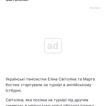
Реклама
ad
Українські тенісистки Еліна Світоліна та Марта
Костюк стартували на турнірі в англійському
Істбурні.
Світоліна, яка посіяна на турнірі під другим
номером, в непростому матчі обіграла іспанку