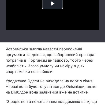
Play
Лонгріди
Video
Відео з Youtube
Статті
Інтерв'ю
Думки
Архів
Вакансії
Ястремська змогла навести переконливі
Контакти
аргументи та докази, що заборонений препарат
потрапив в її організм випадково, тобто через
Послуги
недбалість. Злого умислу чи наміру в діях
спортсменки не знайшли.
Уродженка Одеси не виходила на корт з січня.
Наразі вона буде готуватися до Олімпіади, адже
на Вімблдон вона заявитися вже не встигне.
"З радістю та полегшенням повідомляю всім, що