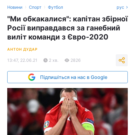
›
›
Новини
Спорт
Футбол
рус
"Ми обкакалися": капітан збірної
Росії виправдався за ганебний
виліт команди з Євро-2020
АНТОН ДУДАР
13:47, 22.06.21
2 хв.
2826
Підпишіться на нас в Google