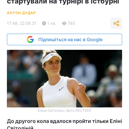
стартували на турнірі в Істбурні
АНТОН ДУДАР
17:48, 22.06.21
1 хв.
765
Підпишіться на нас в Google
Еліна Світоліна / фото REUTERS
До другого кола вдалося пройти тільки Еліні
Світоліній.