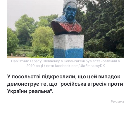
Пам'ятник Тарасу Шевченку в Копенгагені був встановлений в
2010 році / фото facebook.com/UkrEmbassyDK
У посольстві підкреслили, що цей випадок
демонструє те, що "російська агресія проти
України реальна".
Реклама