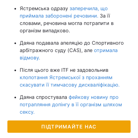
Ястремська одразу
заперечила, що
приймала заборонені речовини.
За її
словами, речовина могла потрапити в
організм випадково.
Даяна подавала апеляцію до Спортивного
арбітражного суду (CAS), але
отримала
відмову.
Після цього вже ITF не задовольнив
клопотання Ястремської з проханням
скасувати її тимчасову дискваліфікацію.
Даяна спростувала
фейкову новину про
потрапляння допінгу в її організм шляхом
сексу.
ПІДТРИМАЙТЕ НАС