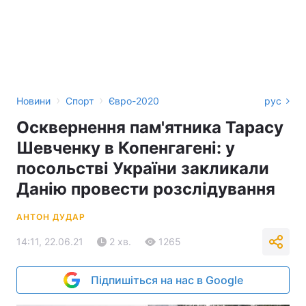
›
›
Новини
Спорт
Євро-2020
рус
Осквернення пам'ятника Тарасу
Шевченку в Копенгагені: у
посольстві України закликали
Данію провести розслідування
АНТОН ДУДАР
14:11, 22.06.21
2 хв.
1265
Підпишіться на нас в Google