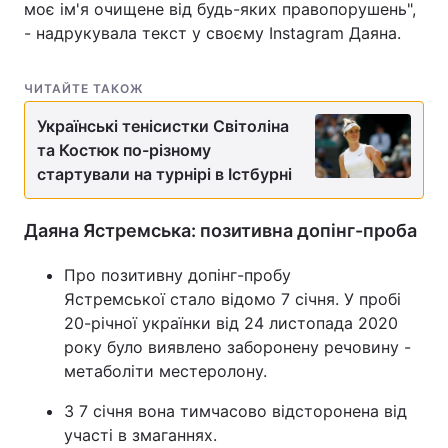
моє ім'я очищене від будь-яких правопорушень",
- надрукувала текст у своєму Instagram Даяна.
Тема оформлення
ЧИТАЙТЕ ТАКОЖ
Українські тенісистки Світоліна
та Костюк по-різному
стартували на турнірі в Істбурні
Даяна Ястремська: позитивна допінг-проба
Про позитивну допінг-пробу
Ястремської стало відомо 7 січня. У пробі
20-річної українки від 24 листопада 2020
року було виявлено заборонену речовину -
метаболіти местеролону.
З 7 січня вона тимчасово відсторонена від
участі в змаганнях.