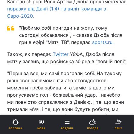
Капітан збірної Росії Артем Дзюба прокоментував
поразку від Данії (1:4) та виліт команди з
Євро-2020.
"Любимо собі пригоди на жопу, тому
сьогодні обкакалися", - сказав Дзюба після
гри в ефірі "Матч ТВ", передає
sports.ru.
Також, як передає
Twitter
УЄФА, Дзюба після
матчу заявив, що російська збірна в "повній попі".
"Перш за все, ми самі програли собі. На такому
рівні свої напівмоменти або стовідсоткові
моменти треба забивати, а замість цього ми
пропускаємо гол - божевільний удар. І начебто
ми повністю справлялися з Данією. І те, що вони
тримали м'яч, і те, що вони будуть робити, ми
все це прекрасно розуміли, знали та розбирали
RU
досконально.
МОВА
ГОЛОВНА
РОЗДІЛИ
ПОГОДА
ЛАЙТ