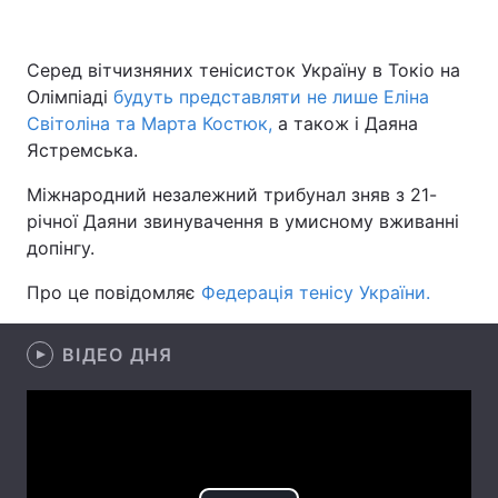
Серед вітчизняних тенісисток Україну в Токіо на
Олімпіаді
Головна
будуть представляти не лише Еліна
Війна
Світоліна та Марта Костюк,
а також і Даяна
Україна
Політика
Ястремська.
Міжнародний незалежний трибунал зняв з 21-
Економіка
Світ
річної Даяни звинувачення в умисному вживанні
Спорт
Наука
допінгу.
Про це повідомляє
Техно і зв'язок
Федерація тенісу України.
Лайт
Зброя
Інциденти
ВІДЕО ДНЯ
Здоров'я
Туризм
Цікавинки
Погода
Екологія
Регіони