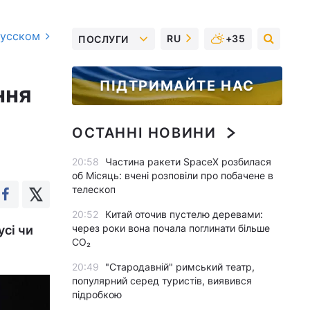
русском
RU
+35
ПОСЛУГИ
ПІДТРИМАЙТЕ НАС
ння
ОСТАННІ НОВИНИ
20:58
Частина ракети SpaceX розбилася
об Місяць: вчені розповіли про побачене в
телескоп
20:52
Китай оточив пустелю деревами:
через роки вона почала поглинати більше
усі чи
CO₂
20:49
"Стародавній" римський театр,
популярний серед туристів, виявився
підробкою