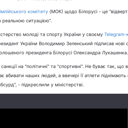
імпійського комітету
(МОК) щодо Білорусі - це "відвер
із реальною ситуацією".
істерство молоді та спорту України у своєму
Telegram-
езидент України Володимир Зеленський підписав нові с
олошеного президента Білорусі Олександра Лукашенка.
анкції на "політичні" та "спортивні". Не буває так, що 
є вбивати наших людей, а ввечері її атлети піднімають 
бсурд", - підкреслили у міністерстві.