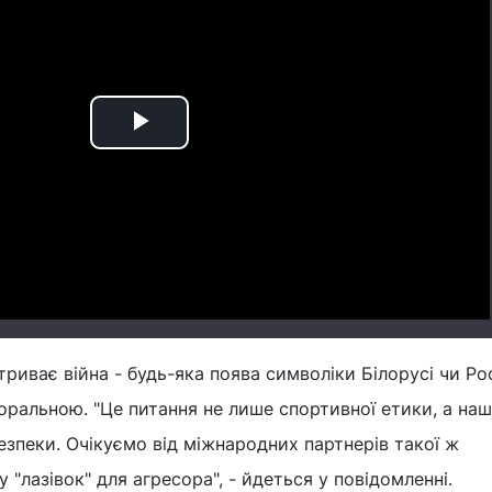
Play
Video
риває війна - будь-яка поява символіки Білорусі чи Рос
ральною. "Це питання не лише спортивної етики, а наш
безпеки. Очікуємо від міжнародних партнерів такої ж
у "лазівок" для агресора", - йдеться у повідомленні.