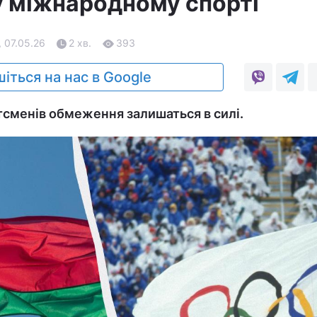
 міжнародному спорті
, 07.05.26
2 хв.
393
іться на нас в Google
сменів обмеження залишаться в силі.