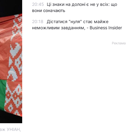
20:45
Ці знаки на долоні є не у всіх: що
вони означають
20:18
Дістатися "нуля" стає майже
неможливим завданням, - Business Insider
Реклама
лаж УНІАН,