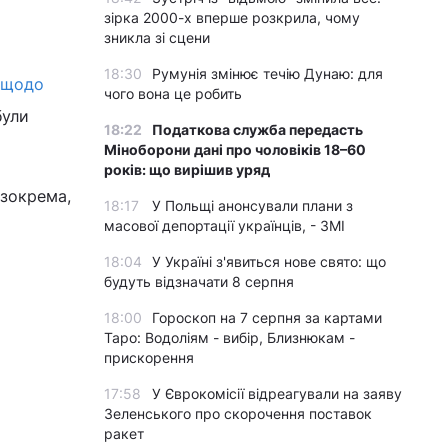
зірка 2000-х вперше розкрила, чому
зникла зі сцени
18:30
Румунія змінює течію Дунаю: для
 щодо
чого вона це робить
були
18:22
Податкова служба передасть
Міноборони дані про чоловіків 18–60
років: що вирішив уряд
 зокрема,
18:17
У Польщі анонсували плани з
масової депортації українців, - ЗМІ
18:04
У Україні з'явиться нове свято: що
будуть відзначати 8 серпня
18:00
Гороскоп на 7 серпня за картами
Таро: Водоліям - вибір, Близнюкам -
прискорення
17:58
У Єврокомісії відреагували на заяву
Зеленського про скорочення поставок
ракет