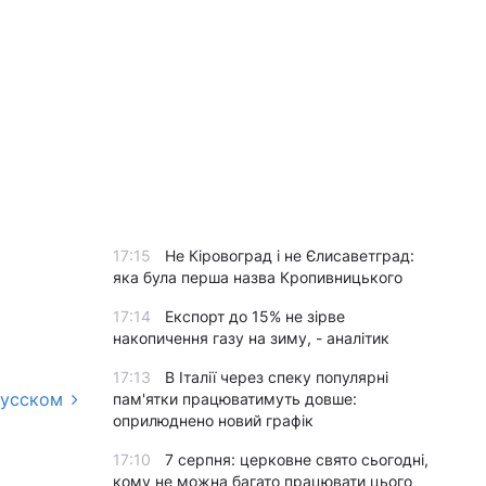
17:15
Не Кіровоград і не Єлисаветград:
яка була перша назва Кропивницького
17:14
Експорт до 15% не зірве
накопичення газу на зиму, - аналітик
17:13
В Італії через спеку популярні
русском
пам'ятки працюватимуть довше:
оприлюднено новий графік
17:10
7 серпня: церковне свято сьогодні,
кому не можна багато працювати цього