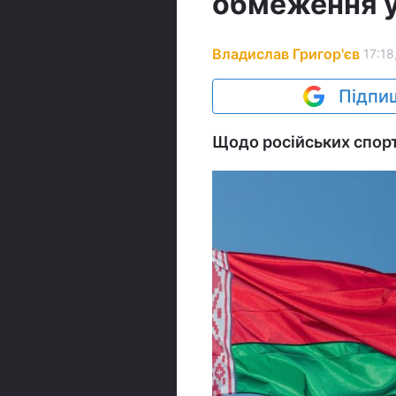
обмеження у
Владислав Григор'єв
17:18
Підпиш
Щодо російських спорт