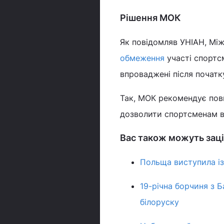
Рішення МОК
Як повідомляв УНІАН, Мі
обмеження
участі спортсм
впроваджені після початк
Так, МОК рекомендує повн
дозволити спортсменам ви
Вас також можуть заці
Польща виступила із
19-річна борчиня з 
білоруску