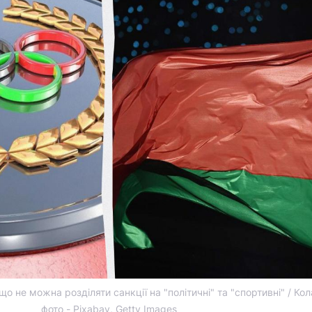
о не можна розділяти санкції на "політичні" та "спортивні" / Ко
фото - Pixabay, Getty Images