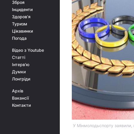
Зброя
Інциденти
Здоров'я
Туризм
Цікавинки
Погода
Відео з Youtube
Статті
Інтерв'ю
Думки
Лонгріди
Архів
Вакансії
Контакти
У Мінмолодьспорту заявили, щ