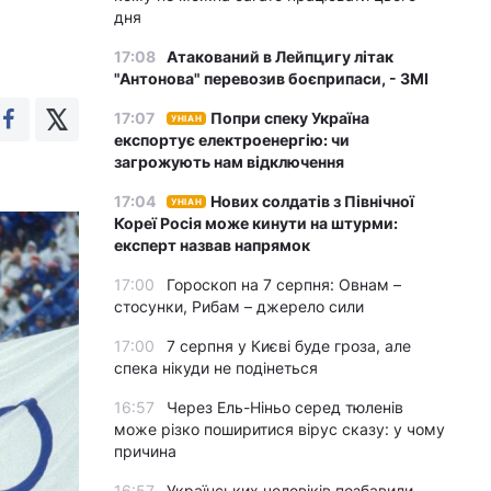
дня
17:08
Атакований в Лейпцигу літак
"Антонова" перевозив боєприпаси, - ЗМІ
17:07
Попри спеку Україна
УНІАН
експортує електроенергію: чи
загрожують нам відключення
17:04
Нових солдатів з Північної
УНІАН
Кореї Росія може кинути на штурми:
експерт назвав напрямок
17:00
Гороскоп на 7 серпня: Овнам –
стосунки, Рибам – джерело сили
17:00
7 серпня у Києві буде гроза, але
спека нікуди не подінеться
16:57
Через Ель-Ніньо серед тюленів
може різко поширитися вірус сказу: у чому
причина
16:57
Українських чоловіків позбавили