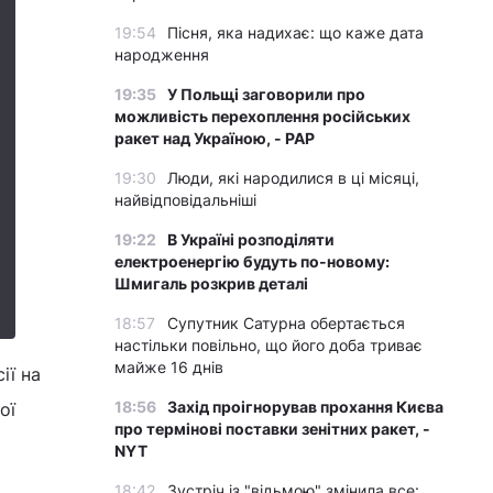
19:54
Пісня, яка надихає: що каже дата
народження
19:35
У Польщі заговорили про
можливість перехоплення російських
ракет над Україною, - PAP
19:30
Люди, які народилися в ці місяці,
найвідповідальніші
19:22
В Україні розподіляти
електроенергію будуть по-новому:
Шмигаль розкрив деталі
18:57
Супутник Сатурна обертається
настільки повільно, що його доба триває
майже 16 днів
ії на
18:56
Захід проігнорував прохання Києва
ої
про термінові поставки зенітних ракет, -
NYT
18:42
Зустріч із "відьмою" змінила все: