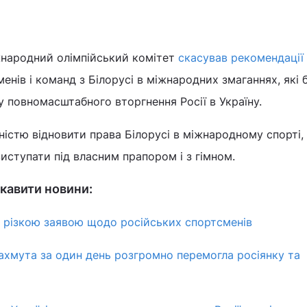
жнародний олімпійський комітет
скасував рекомендації
енів і команд з Білорусі в міжнародних змаганнях, які 
у повномасштабного вторгнення Росії в Україну.
істю відновити права Білорусі в міжнародному спорті,
ступати під власним прапором і з гімном.
кавити новини:
 різкою заявою щодо російських спортсменів
Бахмута за один день розгромно перемогла росіянку та