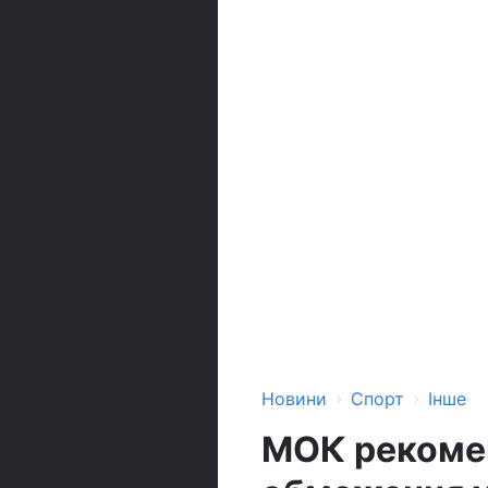
›
›
Новини
Спорт
Інше
МОК рекоменд