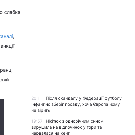
то слабка
каналі
,
анкції
вранці
свій
20:11
Після скандалу у Федерації футболу
Інфантіно зберіг посаду, хоча Європа йому
не вірить
19:57
Нікітюк з однорічним сином
вирушила на відпочинок у гори та
нарвалася на хейт