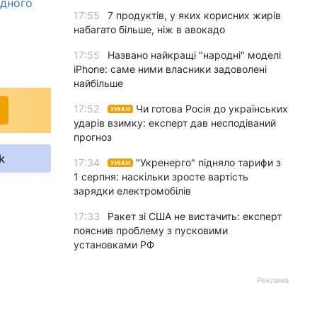
одного
17:55
7 продуктів, у яких корисних жирів
набагато більше, ніж в авокадо
17:55
Названо найкращі "народні" моделі
iPhone: саме ними власники задоволені
найбільше
17:52
Чи готова Росія до українських
УНІАН
ударів взимку: експерт дав несподіваний
прогноз
k
17:34
"Укренерго" підняло тарифи з
УНІАН
1 серпня: наскільки зросте вартість
зарядки електромобілів
17:33
Ракет зі США не вистачить: експерт
пояснив проблему з пусковими
установками РФ
Реклама