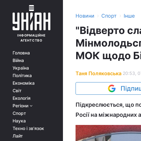
›
›
Новини
Спорт
Інше
"Відверто сл
ІНФОРМАЦІЙНЕ
Мінмолодьсп
АГЕНТСТВО
МОК щодо Бі
Головна
Війна
Україна
Таня Поляковська
20:53, 0
Політика
Економіка
Підпиш
Світ
Екологія
Підкреслюється, що пок
Регіони
Спорт
Росії на міжнародних 
Наука
Техно і зв'язок
Лайт