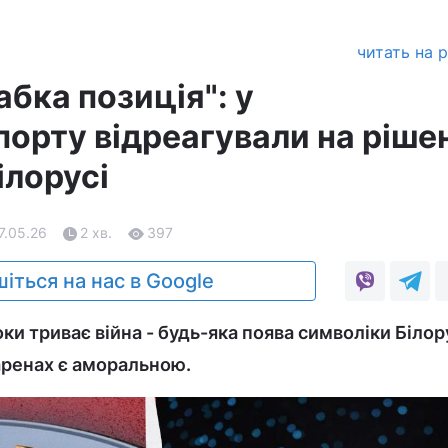
читать на 
абка позиція": у
орту відреагували на ріше
лорусі
7.05.26
2 хв.
397
іться на нас в Google
и триває війна - будь-яка поява символіки Білор
аренах є аморальною.