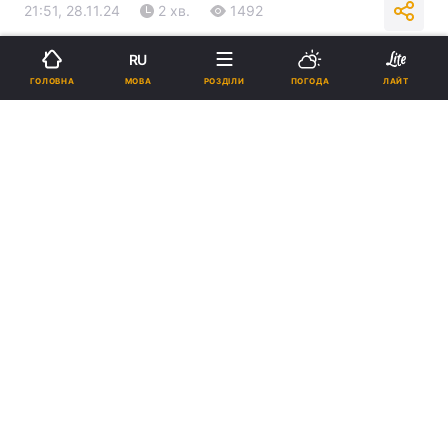
21:51, 28.11.24
2 хв.
1492
RU
Підпишіться на нас в Google
МОВА
ГОЛОВНА
РОЗДІЛИ
ПОГОДА
ЛАЙТ
"Динамо" програло "Вікторії Пльзень" / скриншот
Матч пройшов у Гамбурзі на стадіоні
"Гамбург-Арена".
Реклама