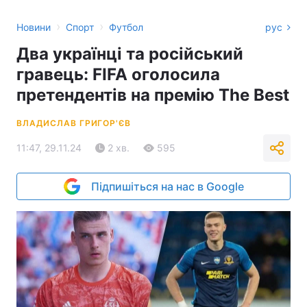
›
›
Новини
Спорт
Футбол
рус
Два українці та російський
гравець: FIFA оголосила
претендентів на премію The Best
ВЛАДИСЛАВ ГРИГОР'ЄВ
11:47, 29.11.24
2 хв.
595
Підпишіться на нас в Google