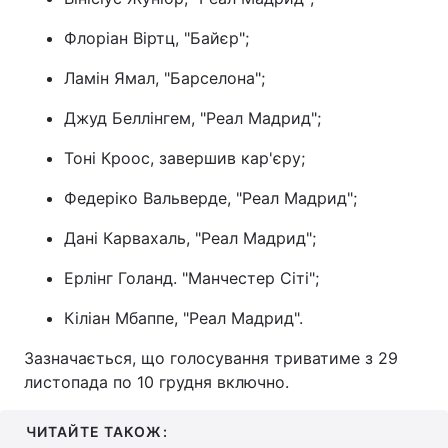
Флоріан Віртц, "Байєр";
Ламін Ямал, "Барселона";
Джуд Беллінгем, "Реал Мадрид";
Тоні Кроос, завершив кар'єру;
Федеріко Вальверде, "Реал Мадрид";
Дані Карвахаль, "Реал Мадрид";
Ерлінг Голанд. "Манчестер Сіті";
Кіліан Мбаппе, "Реал Мадрид".
Зазначається, що голосування триватиме з 29
листопада по 10 грудня включно.
ЧИТАЙТЕ ТАКОЖ: