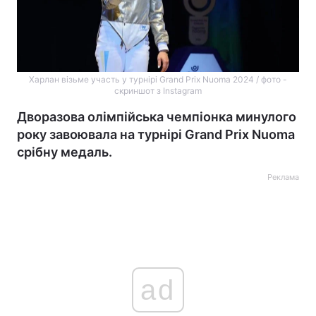
Харлан візьме участь у турнірі Grand Prix Nuoma 2024 / фото -
скриншот з Instagram
Дворазова олімпійська чемпіонка минулого
року завоювала на турнірі Grand Prix Nuoma
срібну медаль.
Реклама
ad