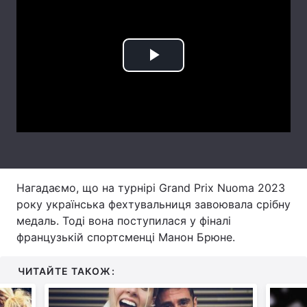
Лонгріди
Відео з Youtube
Статті
Play
Інтерв'ю
Думки
Video
Архів
Вакансії
Контакти
Послуги
Нагадаємо, що на турнірі Grand Prix Nuoma 2023
року українська фехтувальниця завоювала срібну
медаль. Тоді вона поступилася у фіналі
французькій спортсменці Манон Брюне.
ЧИТАЙТЕ ТАКОЖ: