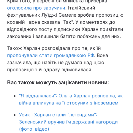
Крім того, у вересні олімпійська призерка
оголосила про заручини
. Італійський
фехтувальник Луїджі Самеле зробив пропозицію
коханій і вона сказала "Так". У коментарях до
відповідного посту підписники Харлан привітали
закоханих і залишили багато побажань для них.
Також Харлан розповідала про те, як їй
пропонували стати громадянкою РФ
. Вона
зазначила, що навіть не думала над цією
пропозицією й одразу відмовилася.
Вас також можуть зацікавити новини:
"Я віддалялася": Ольга Харлан розповіла, як
війна вплинула на її стосунки з іноземцем
Усик і Харлан стали "легендами":
Зеленський вручив їм державні нагороди
(фото, відео)