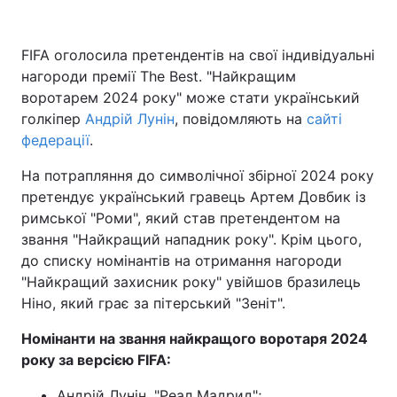
FIFA оголосила претендентів на свої індивідуальні
нагороди премії The Best. "Найкращим
воротарем 2024 року" може стати український
голкіпер
Андрій Лунін
, повідомляють на
сайті
федерації
.
На потрапляння до символічної збірної 2024 року
претендує український гравець Артем Довбик із
римської "Роми", який став претендентом на
звання "Найкращий нападник року". Крім цього,
до списку номінантів на отримання нагороди
"Найкращий захисник року" увійшов бразилець
Ніно, який грає за пітерський "Зеніт".
Номінанти на звання найкращого воротаря 2024
року за версією FIFA:
Андрій Лунін, "Реал Мадрид";