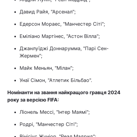
Давид Райя, "Арсенал";
Едерсон Мораес, "Манчестер Сіті";
Еміліано Мартінес, "Астон Вілла";
Джанлуїджі Доннарумма, "Парі Сен-
Жермен";
Майк Меньян, "Мілан";
Унаї Сімон, "Атлетик Більбао".
Номінанти на звання найкращого гравця 2024
року за версією FIFA:
Ліонель Мессі, "Інтер Маямі";
Родрі, "Манчестер Сіті";
Вінісіус Жуніор, "Реал Мадрид";