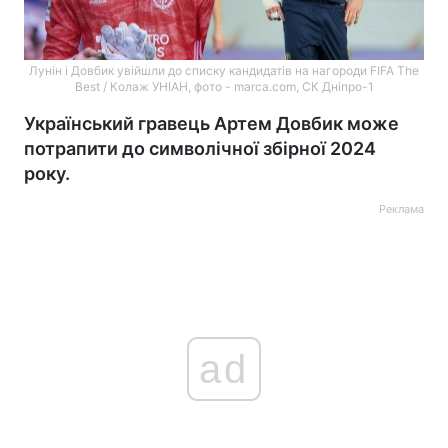
Лунін і Довбик увійшли до списку кандидатів на нагороди FIFA The
Best / Колаж УНІАН, фото - marca.com, СК Дніпро-1
Український гравець Артем Довбик може
потрапити до символічної збірної 2024
року.
Реклама
ad