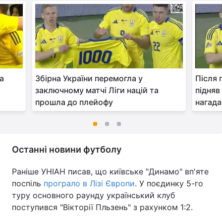
ла
Збірна України перемогла у
Після 
заключному матчі Ліги націй та
підняв
прошла до плейофу
нагада
Останні новини футболу
Раніше УНІАН писав, що київське "Динамо" вп'яте
поспіль
програло в Лізі Європи
. У поєдинку 5-го
туру основного раунду український клуб
поступився "Вікторії Пльзень" з рахунком 1:2.