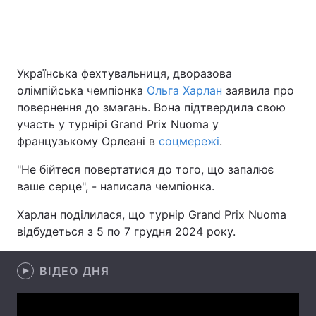
Головна
Війна
Українська фехтувальниця, дворазова
олімпійська чемпіонка
Ольга Харлан
заявила про
Україна
Політика
повернення до змагань. Вона підтвердила свою
Економіка
Світ
участь у турнірі Grand Prix Nuoma у
французькому Орлеані в
соцмережі
.
Спорт
Наука
"Не бійтеся повертатися до того, що запалює
Техно і зв'язок
Лайт
ваше серце", - написала чемпіонка.
Харлан поділилася, що турнір Grand Prix Nuoma
Зброя
Інциденти
відбудеться з 5 по 7 грудня 2024 року.
Здоров'я
Туризм
ВІДЕО ДНЯ
Цікавинки
Погода
Екологія
Регіони