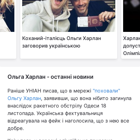
Тема оформлення
Коханий-італієць Ольги Харлан
Харлан
заговорив українською
допуст
у
Олімп
Ольга Харлан - останні новини
Раніше УНІАН писав, що в мережі
"поховали"
Ольгу Харлан
, заявивши, що вона нібито загинула
внаслідок ракетного обстрілу Одеси 18
листопада. Українська фехтувальниця
відреагувала на фейк і наголосила, що з нею все
добре.