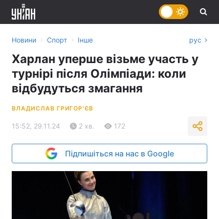
›
›
Новини
Спорт
Інше
рус
Харлан уперше візьме участь у
турнірі після Олімпіади: коли
відбудуться змагання
ВЛАДИСЛАВ ГРИГОР'ЄВ
15:52, 29.11.24
2 хв.
172
Підпишіться на нас в Google